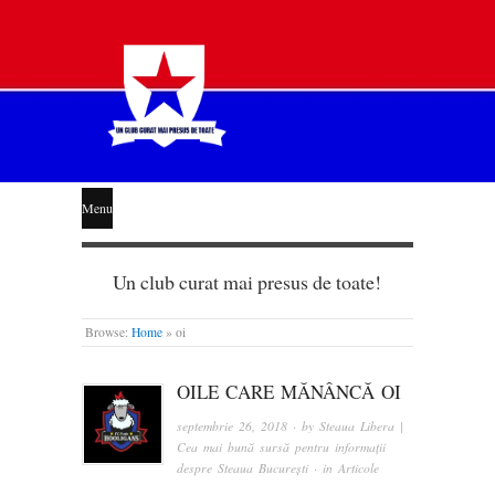
STEAUA
Menu
LIBERĂ
Un club curat mai presus de toate!
Browse:
Home
»
oi
OILE CARE MĂNÂNCĂ OI
septembrie 26, 2018
· by
Steaua Libera |
Cea mai bună sursă pentru informații
despre Steaua București
· in
Articole