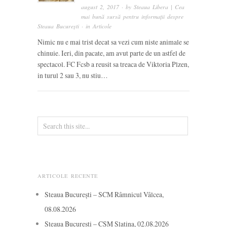
august 2, 2017
· by
Steaua Libera | Cea
mai bună sursă pentru informații despre
Steaua București
· in
Articole
Nimic nu e mai trist decat sa vezi cum niste animale se
chinuie. Ieri, din pacate, am avut parte de un astfel de
spectacol. FC Fcsb a reusit sa treaca de Viktoria Plzen,
in turul 2 sau 3, nu stiu…
ARTICOLE RECENTE
Steaua București – SCM Râmnicul Vâlcea,
08.08.2026
Steaua București – CSM Slatina, 02.08.2026