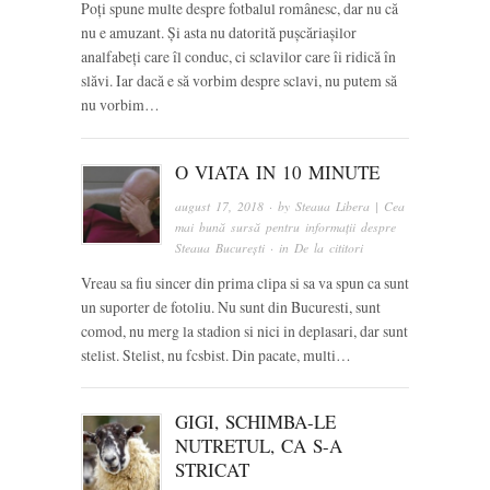
Poți spune multe despre fotbalul românesc, dar nu că
nu e amuzant. Și asta nu datorită pușcăriașilor
analfabeți care îl conduc, ci sclavilor care îi ridică în
slăvi. Iar dacă e să vorbim despre sclavi, nu putem să
nu vorbim…
O VIATA IN 10 MINUTE
august 17, 2018
· by
Steaua Libera | Cea
mai bună sursă pentru informații despre
Steaua București
· in
De la cititori
Vreau sa fiu sincer din prima clipa si sa va spun ca sunt
un suporter de fotoliu. Nu sunt din Bucuresti, sunt
comod, nu merg la stadion si nici in deplasari, dar sunt
stelist. Stelist, nu fcsbist. Din pacate, multi…
GIGI, SCHIMBA-LE
NUTRETUL, CA S-A
STRICAT