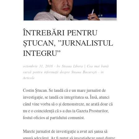
ÎNTREBĂRI PENTRU
ȘTUCAN, ”JURNALISTUL
INTEGRU”
octombrie 31, 2018
· by
Steaua Libera | Cea mai bună
sursă pentru informații despre Steaua București
· in
Articole
Costin Ștucan. Se laudă că e un mare jurnalist de
investigație, se laudă cu integritatea sa. Însă, atunci
când vine vorba să o și demonstreze, ne arată doar că
nu e o coincidență că s-a dus la Gazeta Prosturilor,
fostul oficios al partidului comunist.
Marele jurnalist de investigație a avut azi șansa să
spună adevărul. Ar fi putut să investigheze unul dintre