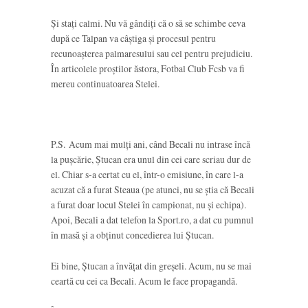
Și stați calmi. Nu vă gândiți că o să se schimbe ceva
după ce Talpan va câștiga și procesul pentru
recunoașterea palmaresului sau cel pentru prejudiciu.
În articolele proștilor ăstora, Fotbal Club Fcsb va fi
mereu continuatoarea Stelei.
P.S. Acum mai mulți ani, când Becali nu intrase încă
la pușcărie, Ștucan era unul din cei care scriau dur de
el. Chiar s-a certat cu el, într-o emisiune, în care l-a
acuzat că a furat Steaua (pe atunci, nu se știa că Becali
a furat doar locul Stelei în campionat, nu și echipa).
Apoi, Becali a dat telefon la Sport.ro, a dat cu pumnul
în masă și a obținut concedierea lui Ștucan.
Ei bine, Ștucan a învățat din greșeli. Acum, nu se mai
ceartă cu cei ca Becali. Acum le face propagandă.