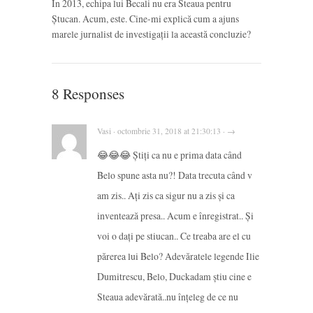
În 2013, echipa lui Becali nu era Steaua pentru
Ștucan. Acum, este. Cine-mi explică cum a ajuns
marele jurnalist de investigații la această concluzie?
8 Responses
Vasi · octombrie 31, 2018 at 21:30:13 · →
😂😂😂 Știți ca nu e prima data când
Belo spune asta nu?! Data trecuta când v
am zis.. Ați zis ca sigur nu a zis și ca
inventează presa.. Acum e înregistrat.. Și
voi o dați pe stiucan.. Ce treaba are el cu
părerea lui Belo? Adevăratele legende Ilie
Dumitrescu, Belo, Duckadam știu cine e
Steaua adevărată..nu înțeleg de ce nu