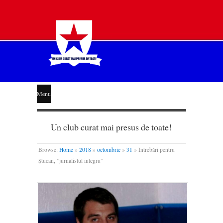
STEAUA
Menu
LIBERĂ
Un club curat mai presus de toate!
Browse:
Home
»
2018
»
octombrie
»
31
»
Întrebări pentru
Ștucan, ”jurnalistul integru”