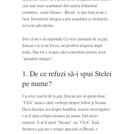
cele mai mari scandaluri din istoria fotbalului
românesc: cazul Steaua – Becali. A ales însă să nu o
facă. Jurnalistul integru a ales scandalul și clickurile,
în locul adevărului.
Știu că nu o să răspundă. Ca orice jurnalist de la gsp,
Ștucan e și el un fricos, un profitor disperat după
trafic. Dar tot o să pun câteva întrebări pentru acest
”jurnalist integru”:
1. De ce refuzi să-i spui Stelei
pe nume?
Ca orice ziarist de la gsp, Ștucan știe să spună doar
”CSA” atunci când vorbește despre fotbal și Steaua.
Dacă discuția era despre handbal, marele investigator
i-ar fi spus echipei noastre pe nume, fără nicio
reținere. S-ar fi auzit ”Steaua”, nu ”CSA”. Însă,
deoarece gsp are o relație specială cu Becali, e