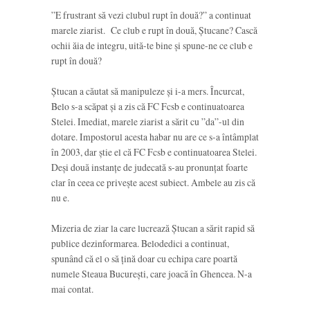
”E frustrant să vezi clubul rupt în două?” a continuat
marele ziarist. Ce club e rupt în două, Ștucane? Cască
ochii ăia de integru, uită-te bine și spune-ne ce club e
rupt în două?
Ștucan a căutat să manipuleze și i-a mers. Încurcat,
Belo s-a scăpat și a zis că FC Fcsb e continuatoarea
Stelei. Imediat, marele ziarist a sărit cu ”da”-ul din
dotare. Impostorul acesta habar nu are ce s-a întâmplat
în 2003, dar știe el că FC Fcsb e continuatoarea Stelei.
Deși două instanțe de judecată s-au pronunțat foarte
clar în ceea ce privește acest subiect. Ambele au zis că
nu e.
Mizeria de ziar la care lucrează Ștucan a sărit rapid să
publice dezinformarea. Belodedici a continuat,
spunând că el o să țină doar cu echipa care poartă
numele Steaua București, care joacă în Ghencea. N-a
mai contat.