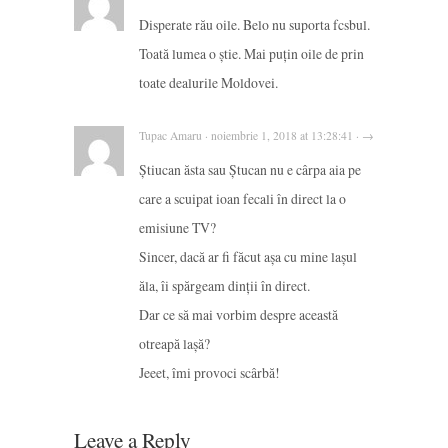
Disperate rău oile. Belo nu suporta fcsbul.
Toată lumea o știe. Mai puțin oile de prin
toate dealurile Moldovei.
Tupac Amaru · noiembrie 1, 2018 at 13:28:41 · →
Știucan ăsta sau Ștucan nu e cârpa aia pe
care a scuipat ioan fecali în direct la o
emisiune TV?
Sincer, dacă ar fi făcut așa cu mine lașul
ăla, îi spărgeam dinții în direct.
Dar ce să mai vorbim despre această
otreapă lașă?
Jeeet, îmi provoci scârbă!
Leave a Reply