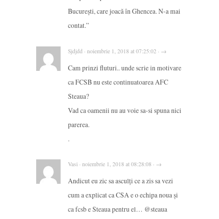
București, care joacă în Ghencea. N-a mai
contat.”
Sjdjdd · noiembrie 1, 2018 at 07:25:02 · →
Cam prinzi fluturi.. unde scrie in motivare
ca FCSB nu este continuatoarea AFC
Steaua?
Vad ca oamenii nu au voie sa-si spuna nici
parerea.
.
Vasi · noiembrie 1, 2018 at 08:28:08 · →
Andicut eu zic sa asculți ce a zis sa vezi
cum a explicat ca CSA e o echipa noua și
ca fcsb e Steaua pentru el… @steaua