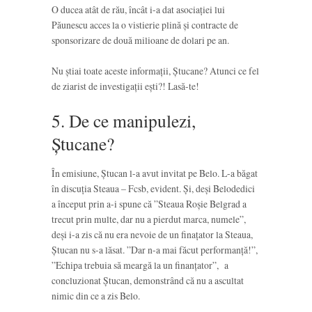
O ducea atât de rău, încât i-a dat asociației lui
Păunescu acces la o vistierie plină și contracte de
sponsorizare de două milioane de dolari pe an.
Nu știai toate aceste informații, Ștucane? Atunci ce fel
de ziarist de investigații ești?! Lasă-te!
5. De ce manipulezi,
Ștucane?
În emisiune, Ștucan l-a avut invitat pe Belo. L-a băgat
în discuția Steaua – Fcsb, evident. Și, deși Belodedici
a început prin a-i spune că ”Steaua Roșie Belgrad a
trecut prin multe, dar nu a pierdut marca, numele”,
deși i-a zis că nu era nevoie de un finațator la Steaua,
Ștucan nu s-a lăsat. ”Dar n-a mai făcut performanță!”,
”Echipa trebuia să meargă la un finanțator”, a
concluzionat Ștucan, demonstrând că nu a ascultat
nimic din ce a zis Belo.