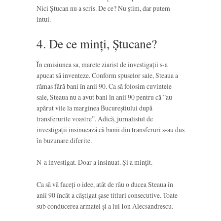
Nici Ștucan nu a scris. De ce? Nu știm, dar putem
intui.
4. De ce minți, Ștucane?
În emisiunea sa, marele ziarist de investigații s-a
apucat să inventeze. Conform spuselor sale, Steaua a
rămas fără bani în anii 90. Ca să folosim cuvintele
sale, Steaua nu a avut bani în anii 90 pentru că ”au
apărut vile la marginea Bucureștiului după
transferurile voastre”. Adică, jurnalistul de
investigații insinuează că banii din transferuri s-au dus
în buzunare diferite.
N-a investigat. Doar a insinuat. Și a mințit.
Ca să vă faceți o idee, atât de rău o ducea Steaua în
anii 90 încât a câștigat șase titluri consecutive. Toate
sub conducerea armatei și a lui Ion Alecsandrescu.