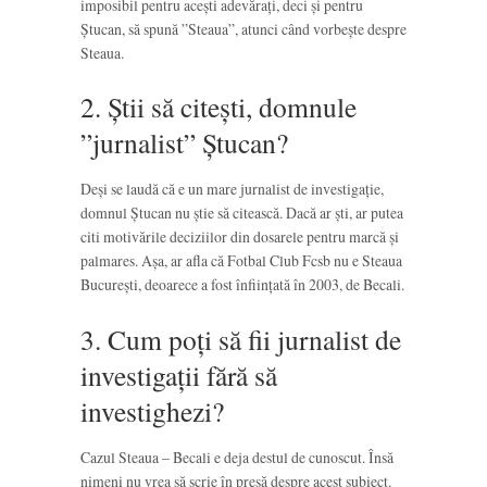
imposibil pentru acești adevărați, deci și pentru
Ștucan, să spună ”Steaua”, atunci când vorbește despre
Steaua.
2. Știi să citești, domnule
”jurnalist” Ștucan?
Deși se laudă că e un mare jurnalist de investigație,
domnul Ștucan nu știe să citească. Dacă ar ști, ar putea
citi motivările deciziilor din dosarele pentru marcă și
palmares. Așa, ar afla că Fotbal Club Fcsb nu e Steaua
București, deoarece a fost înființată în 2003, de Becali.
3. Cum poți să fii jurnalist de
investigații fără să
investighezi?
Cazul Steaua – Becali e deja destul de cunoscut. Însă
nimeni nu vrea să scrie în presă despre acest subiect.