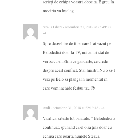
scrieți de echipa voastră obosita. E greu în
mocirla va înțeleg..
Steaua Libera · octombrie 31, 2018 at 23:49:30 ·
→
Spre deosebire de tine, care l-ai vazut pe
Belodedici doar la TV, noi am si stat de
vorba cu el. Stim ce gandeste, ce crede
despre acest conflict. Stai linistit. Nu o sa-l
vezi pe Belo sa planga in momentul in
care vom inchide fcsbul tau 🙂
Andi · octombrie 31, 2018 at 22:19:48 · →
Vasilica, citeste tot baiatule: ” Belodedici a
continuat, spunând că el o să țină doar cu
echipa care poartă numele Steaua