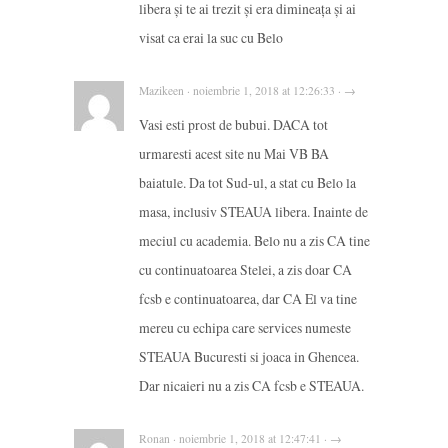
libera și te ai trezit și era dimineața și ai
visat ca erai la suc cu Belo
Mazikeen · noiembrie 1, 2018 at 12:26:33 · →
Vasi esti prost de bubui. DACA tot
urmaresti acest site nu Mai VB BA
baiatule. Da tot Sud-ul, a stat cu Belo la
masa, inclusiv STEAUA libera. Inainte de
meciul cu academia. Belo nu a zis CA tine
cu continuatoarea Stelei, a zis doar CA
fcsb e continuatoarea, dar CA El va tine
mereu cu echipa care services numeste
STEAUA Bucuresti si joaca in Ghencea.
Dar nicaieri nu a zis CA fcsb e STEAUA.
Ronan · noiembrie 1, 2018 at 12:47:41 · →