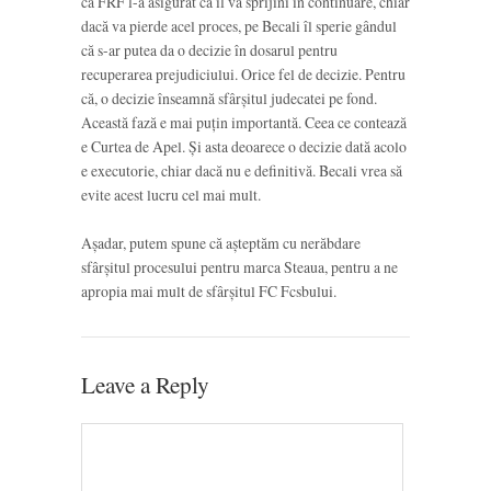
că FRF l-a asigurat că îl va sprijini în continuare, chiar
dacă va pierde acel proces, pe Becali îl sperie gândul
că s-ar putea da o decizie în dosarul pentru
recuperarea prejudiciului. Orice fel de decizie. Pentru
că, o decizie înseamnă sfârșitul judecatei pe fond.
Această fază e mai puțin importantă. Ceea ce contează
e Curtea de Apel. Și asta deoarece o decizie dată acolo
e executorie, chiar dacă nu e definitivă. Becali vrea să
evite acest lucru cel mai mult.
Așadar, putem spune că așteptăm cu nerăbdare
sfârșitul procesului pentru marca Steaua, pentru a ne
apropia mai mult de sfârșitul FC Fcsbului.
Leave a Reply