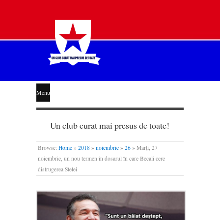
STEAUA
Menu
LIBERĂ
Un club curat mai presus de toate!
Browse:
Home
»
2018
»
noiembrie
»
26
»
Marți, 27
noiembrie, un nou termen în dosarul în care Becali cere
distrugerea Stelei