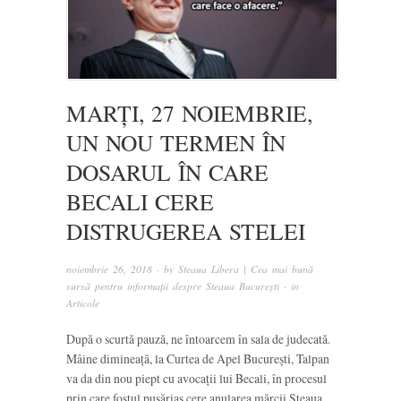
MARȚI, 27 NOIEMBRIE,
UN NOU TERMEN ÎN
DOSARUL ÎN CARE
BECALI CERE
DISTRUGEREA STELEI
noiembrie 26, 2018
· by
Steaua Libera | Cea mai bună
sursă pentru informații despre Steaua București
· in
Articole
După o scurtă pauză, ne întoarcem în sala de judecată.
Mâine dimineață, la Curtea de Apel București, Talpan
va da din nou piept cu avocații lui Becali, în procesul
prin care fostul pușăriaș cere anularea mărcii Steaua