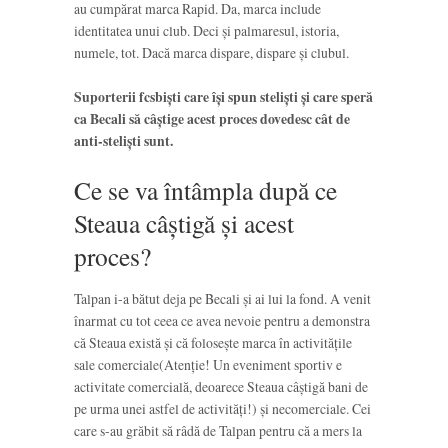
au cumpărat marca Rapid. Da, marca include
identitatea unui club. Deci și palmaresul, istoria,
numele, tot. Dacă marca dispare, dispare și clubul.
Suporterii fcsbiști care își spun steliști și care speră
ca Becali să câștige acest proces dovedesc cât de
anti-steliști sunt.
Ce se va întâmpla după ce
Steaua câștigă și acest
proces?
Talpan i-a bătut deja pe Becali și ai lui la fond. A venit
înarmat cu tot ceea ce avea nevoie pentru a demonstra
că Steaua există și că folosește marca în activitățile
sale comerciale(Atenție! Un eveniment sportiv e
activitate comercială, deoarece Steaua câștigă bani de
pe urma unei astfel de activități!) și necomerciale. Cei
care s-au grăbit să râdă de Talpan pentru că a mers la