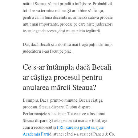
mărcii Steaua, să mai prindă o înfățișare. Probabil că
totul se va termina mâine. Și ar fi bine să fie așa,
pentru că, în luna decembrie, urmează câteva procese
mult mai importante, procese pe care niște judecători
le-au legat de acesta, deși nu au nicio legătură.
Dar, dacă Becali și-a dorit să mai tragă puțin de timp,
judecătorii i-au făcut pe plac.
Ce s-ar întâmpla dacă Becali
ar câștiga procesul pentru
anularea mărcii Steaua?
E simplu. Dacă, printr-o minune, Becali câștigă
procesul, Steaua dispare. Clubul dispare.
Performanțele sale dispar. Tot ceea ce a însemnat
Steaua dispare. Și asta pentru că marca e totul, așa
cum a recunoscut și
FRF, care s-a grăbit să ajute
Academia Parti
d, atunci când s-a auzit că Pancu & Co.