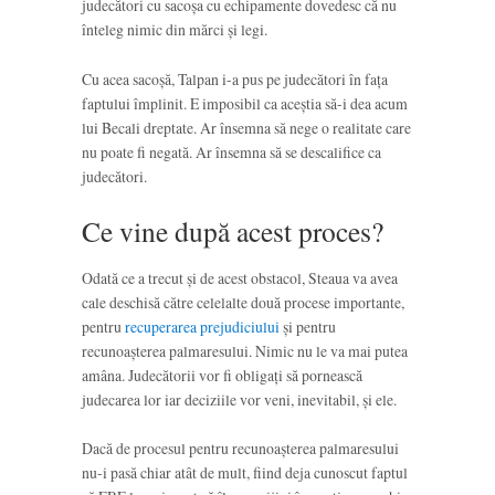
judecători cu sacoșa cu echipamente dovedesc că nu
înteleg nimic din mărci și legi.
Cu acea sacoșă, Talpan i-a pus pe judecători în fața
faptului împlinit. E imposibil ca aceștia să-i dea acum
lui Becali dreptate. Ar însemna să nege o realitate care
nu poate fi negată. Ar însemna să se descalifice ca
judecători.
Ce vine după acest proces?
Odată ce a trecut și de acest obstacol, Steaua va avea
cale deschisă către celelalte două procese importante,
pentru
recuperarea prejudiciului
și pentru
recunoașterea palmaresului. Nimic nu le va mai putea
amâna. Judecătorii vor fi obligați să pornească
judecarea lor iar deciziile vor veni, inevitabil, și ele.
Dacă de procesul pentru recunoașterea palmaresului
nu-i pasă chiar atât de mult, fiind deja cunoscut faptul