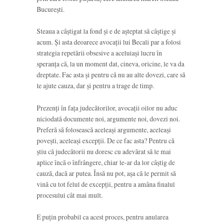
București.
Steaua a câștigat la fond și e de așteptat să câștige și
acum. Și asta deoarece avocații lui Becali par a folosi
strategia repetării obsesive a aceluiași lucru în
speranța că, la un moment dat, cineva, oricine, le va da
dreptate. Fac asta și pentru că nu au alte dovezi, care să
le ajute cauza, dar și pentru a trage de timp.
Prezenți în fața judecătorilor, avocații oilor nu aduc
niciodată documente noi, argumente noi, dovezi noi.
Preferă să folosească aceleași argumente, aceleași
povești, aceleași excepții. De ce fac asta? Pentru că
știu că judecătorii nu doresc cu adevărat să le mai
aplice încă o înfrângere, chiar le-ar da lor câștig de
cauză, dacă ar putea. Însă nu pot, așa că le permit să
vină cu tot felul de excepții, pentru a amâna finalul
procesului cât mai mult.
E puțin probabil ca acest proces, pentru anularea