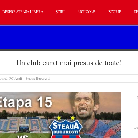
DESPRE STEAUA LIBERĂ
ȘTIRI
ARTICOLE
ISTORIE
DE
Un club curat mai presus de toate!
onică: FC Asalt – Steaua București
A