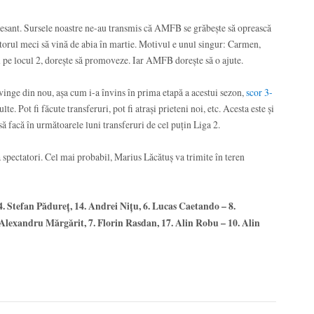
teresant. Sursele noastre ne-au transmis că AMFB se grăbește să oprească
orul meci să vină de abia în martie. Motivul e unul singur: Carmen,
l pe locul 2, dorește să promoveze. Iar AMFB dorește să o ajute.
inge din nou, așa cum i-a învins în prima etapă a acestui sezon,
scor 3-
e. Pot fi făcute transferuri, pot fi atrași prieteni noi, etc. Acesta este și
ă facă în următoarele luni transferuri de cel puțin Liga 2.
 spectatori. Cel mai probabil, Marius Lăcătuș va trimite în teren
 4. Stefan Pădureț, 14. Andrei Nițu, 6. Lucas Caetando – 8.
Alexandru Mărgărit, 7. Florin Rasdan, 17. Alin Robu – 10. Alin