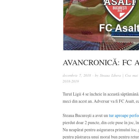
AVANCRONICĂ: FC 
decembrie 7, 2018
· by
Steaua Libera | Cea mai 
2018-2019
Turul Ligii 4 se încheie în această săptămână
meci din acest an. Adversar va fi FC Asalt, e
Steaua București a avut un
tur aproape perfe
pierdut doar 2 puncte, din cele puse în joc, în
Nu neapărat pentru asigurarea primului loc, p
pentru păstrarea unui moral bun pentru retur