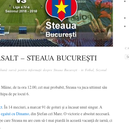
C
ASALT – STEAUA BUCUREȘTI
Ca
bună sursă pentru informații despre Steaua București
· in
Fotbal
,
Sezonul
. Mâine, de la ora 12.00, cel mai probabil, Steaua va juca ultimul său
chipa de pe locul 6.
ct
. În 14 meciuri, a marcat 91 de goluri și a încasat unul singur. A
egalul cu Dinamo,
din Ștefan cel Mare. O victorie e absolut necesară.
e care Steaua nu are cum să-l mai piardă în această vacanță de iarnă, ci
.