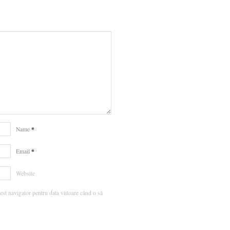
*
Name
*
Email
Website
est navigator pentru data viitoare când o să