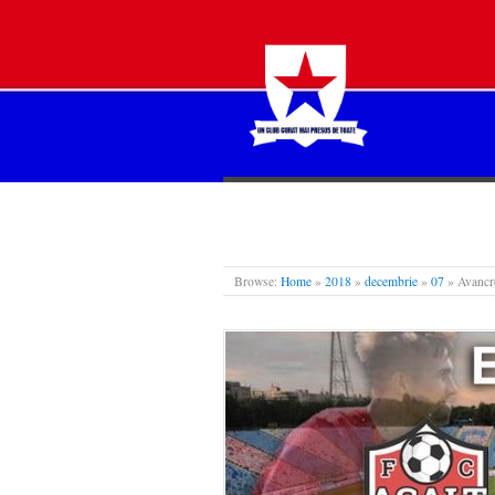
STEAUA LIBERĂ
Browse:
Home
»
2018
»
decembrie
»
07
»
Avancr