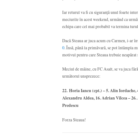
Iar returul va fi cu siguranță unul foarte in
meciurile în acest weekend, urmând ca următ
echipa care cel mai probabil va termina turu
Dacă Steaua ar juca acum cu Carmen, i-ar înv
0
. Însă, până la primăvară, se pot întâmpla mult
motivul pentru care Steaua trebuie neapărat s
Meciul de mâine, cu FC Asalt, se va juca fără
următorul unsprezece:
22. Horia Iancu (cpt.) – 5. Alin Iordache,
Alexandru Aldea, 16. Adrian Vîlcea – 26. 
Predescu
Forza Steaua!