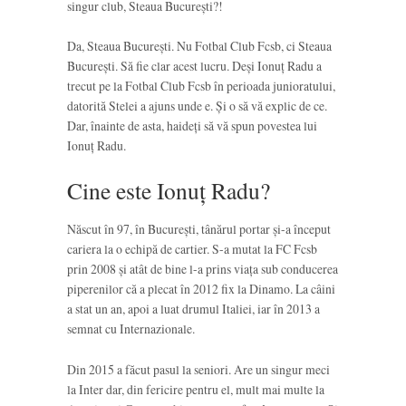
singur club, Steaua București?!
Da, Steaua București. Nu Fotbal Club Fcsb, ci Steaua
București. Să fie clar acest lucru. Deși Ionuț Radu a
trecut pe la Fotbal Club Fcsb în perioada junioratului,
datorită Stelei a ajuns unde e. Și o să vă explic de ce.
Dar, înainte de asta, haideți să vă spun povestea lui
Ionuț Radu.
Cine este Ionuț Radu?
Născut în 97, în București, tânărul portar și-a început
cariera la o echipă de cartier. S-a mutat la FC Fcsb
prin 2008 și atât de bine l-a prins viața sub conducerea
piperenilor că a plecat în 2012 fix la Dinamo. La câini
a stat un an, apoi a luat drumul Italiei, iar în 2013 a
semnat cu Internazionale.
Din 2015 a făcut pasul la seniori. Are un singur meci
la Inter dar, din fericire pentru el, mult mai multe la