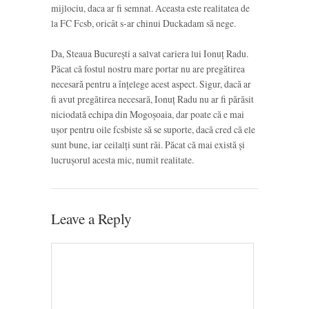
mijlociu, daca ar fi semnat. Aceasta este realitatea de
la FC Fcsb, oricât s-ar chinui Duckadam să nege.
Da, Steaua București a salvat cariera lui Ionuț Radu.
Păcat că fostul nostru mare portar nu are pregătirea
necesară pentru a înțelege acest aspect. Sigur, dacă ar
fi avut pregătirea necesară, Ionuț Radu nu ar fi părăsit
niciodată echipa din Mogoșoaia, dar poate că e mai
ușor pentru oile fcsbiste să se suporte, dacă cred că ele
sunt bune, iar ceilalți sunt răi. Păcat că mai există și
lucrușorul acesta mic, numit realitate.
Leave a Reply