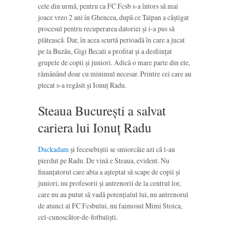
cele din urmă, pentru ca FC Fcsb s-a întors să mai
joace vreo 2 ani în Ghencea, după ce Talpan a câștigat
procesul pentru recuperarea datoriei și i-a pus să
plătească. Dar, în acea scurtă perioadă în care a jucat
pe la Buzău, Gigi Becali a profitat și a desființat
grupele de copii și juniori. Adică o mare parte din ele,
rămânând doar cu minimul necesar. Printre cei care au
plecat s-a regăsit și Ionuț Radu.
Steaua București a salvat
cariera lui Ionuț Radu
Duckadam
și fecesebiștii se smiorcăie azi că l-au
pierdut pe Radu. De vină e Steaua, evident. Nu
finanțatorul care abia a așteptat să scape de copii și
juniori, nu profesorii și antrenorii de la centrul lor,
care nu au putut să vadă potențialul lui, nu antrenorul
de atunci al FC Fcsbului, nu faimosul Mimi Stoica,
cel-cunoscător-de-fotbaliști.