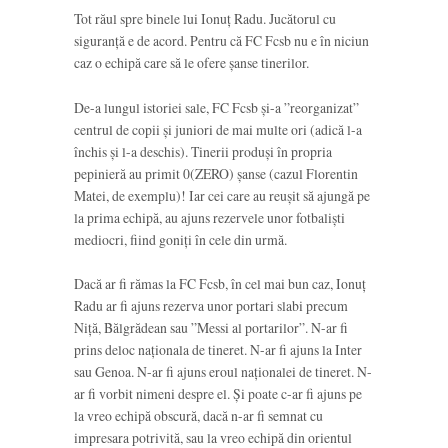
Tot răul spre binele lui Ionuț Radu. Jucătorul cu
siguranță e de acord. Pentru că FC Fcsb nu e în niciun
caz o echipă care să le ofere șanse tinerilor.
De-a lungul istoriei sale, FC Fcsb și-a ”reorganizat”
centrul de copii și juniori de mai multe ori (adică l-a
închis și l-a deschis). Tinerii produși în propria
pepinieră au primit 0(ZERO) șanse (cazul Florentin
Matei, de exemplu)! Iar cei care au reușit să ajungă pe
la prima echipă, au ajuns rezervele unor fotbaliști
mediocri, fiind goniți în cele din urmă.
Dacă ar fi rămas la FC Fcsb, în cel mai bun caz, Ionuț
Radu ar fi ajuns rezerva unor portari slabi precum
Niță, Bălgrădean sau ”Messi al portarilor”. N-ar fi
prins deloc naționala de tineret. N-ar fi ajuns la Inter
sau Genoa. N-ar fi ajuns eroul naționalei de tineret. N-
ar fi vorbit nimeni despre el. Și poate c-ar fi ajuns pe
la vreo echipă obscură, dacă n-ar fi semnat cu
impresara potrivită, sau la vreo echipă din orientul