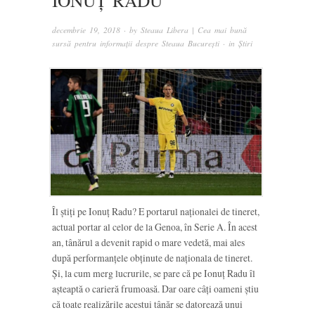
IONUȚ RADU
decembrie 19, 2018
· by
Steaua Libera | Cea mai bună
sursă pentru informații despre Steaua București
· in
Știri
Îl știți pe Ionuț Radu? E portarul naționalei de tineret,
actual portar al celor de la Genoa, în Serie A. În acest
an, tânărul a devenit rapid o mare vedetă, mai ales
după performanțele obținute de naționala de tineret.
Și, la cum merg lucrurile, se pare că pe Ionuț Radu îl
așteaptă o carieră frumoasă. Dar oare câți oameni știu
că toate realizările acestui tânăr se datorează unui