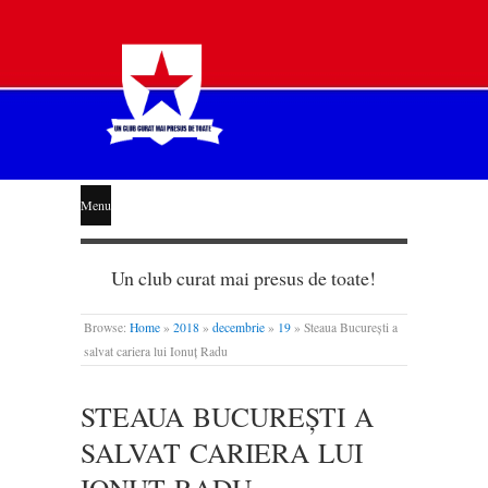
STEAUA
Menu
LIBERĂ
Un club curat mai presus de toate!
Browse:
Home
»
2018
»
decembrie
»
19
»
Steaua București a
salvat cariera lui Ionuț Radu
STEAUA BUCUREȘTI A
SALVAT CARIERA LUI