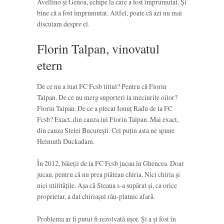
Avellino și Genoa, echipe la care a fost împrumutat. Și
bine că a fost împrumutat. Altfel, poate că azi nu mai
discutam despre el.
Florin Talpan, vinovatul
etern
De ce nu a luat FC Fcsb titlul? Pentru că Florin
Talpan. De ce nu merg suporteri la meciurile oilor?
Florin Talpan. De ce a plecat Ionuț Radu de la FC
Fcsb? Exact, din cauza lui Florin Talpan. Mai exact,
din cauza Stelei București. Cel puțin asta ne spune
Helmuth Duckadam.
În 2012, băieții de la FC Fcsb jucau în Ghencea. Doar
jucau, pentru că nu prea plăteau chiria. Nici chiria și
nici utilitățile. Așa că Steaua s-a supărat și, ca orice
proprietar, a dat chiriașul rău-platnic afară.
Problema ar fi putut fi rezolvată ușor. Și a și fost în