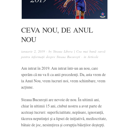
CEVA NOU, DE ANUL
NOU
ianuarie 2, 2019
· by
Steaua Libera | Cea mai bună sursă
pentru informații despre Steaua București
· in
Articole
Am intrat în 2019. Am intrat într-un an nou, care
sperăm că nu va fi ca anii precedenți. Da, asta vrem de
la Anul Nou, vrem lucruri noi, vrem schimbare, vrem
acțiune.
Steaua București are nevoie de nou. În ultimii ani,
chiar în ultimii 15 ani, clubul nostru a avut parte de
aceleași lucruri: superficialitate, nepăsare, ignoranță,
tăcerea neputinței și a lipsei de inițiativă, mediocritate,
bătaie de joc, nesimțirea și corupția băieților deștepți.