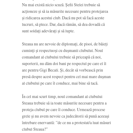
Nu mai există nicio scuză. Șefii Stelei trebuie să
acționeze și să ia măsurile necesare pentru protejarea
și ridicarea acestui club. Dacă nu pot să facă aceste
lucruri, să plece. Dar, dacă rămân, să dea dovadă că
sunt soldați adevărați și să lupte.
Steaua nu are nevoie de diplomați, de pisoi, de băieți
cuminți și respectuoși cu dușmanii clubului. Noul
comandant al clubului trebuie să priceapă că noi,
suporterii, nu dăm doi bani pe respectul pe care el îl
are pentru Gigi Becali. Și, decât să vorbească prin
presă despre acest respect pentru cel mai mare dușman
al clubului pe care îl conduce, mai bine să tacă.
În cel mai scurt timp, noul comandant al clubului
Steaua trebuie să ia toate măsurile necesare pentru a
proteja clubul pe care îl conduce. Urmează procese
grele și nu avem nevoie ca judecătorii să pună aceeași
întrebare enervantă: ”de ce nu a protestat/a luat măsuri
clubul Steaua?”