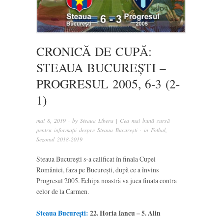
CRONICĂ DE CUPĂ:
STEAUA BUCUREȘTI –
PROGRESUL 2005, 6-3 (2-
1)
mai 8, 2019
· by
Steaua Libera | Cea mai bună sursă
pentru informații despre Steaua București
· in
Fotbal
,
Sezonul 2018-2019
Steaua București s-a calificat în finala Cupei
României, faza pe București, după ce a învins
Progresul 2005. Echipa noastră va juca finala contra
celor de la Carmen.
Steaua București:
22. Horia Iancu – 5. Alin