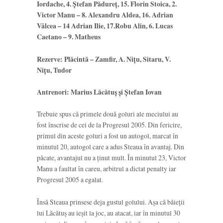
Iordache, 4. Ștefan Pădureț, 15. Florin Stoica, 2.
Victor Manu – 8. Alexandru Aldea, 16. Adrian
Vâlcea – 14 Adrian Ilie, 17.Robu Alin, 6. Lucas
Caetano – 9. Matheus
Rezerve: Plăcintă – Zamfir, A. Nițu, Sitaru, V.
Nițu, Tudor
Antrenori: Marius Lăcătuș și Ștefan Iovan
Trebuie spus că primele două goluri ale meciului au
fost înscrise de cei de la Progresul 2005. Din fericire,
primul din aceste goluri a fost un autogol, marcat în
minutul 20, autogol care a adus Steaua în avantaj. Din
păcate, avantajul nu a ținut mult. În minutul 23, Victor
Manu a faultat în careu, arbitrul a dictat penalty iar
Progresul 2005 a egalat.
Însă Steaua prinsese deja gustul golului. Așa că băieții
lui Lăcătuș au ieșit la joc, au atacat, iar în minutul 30