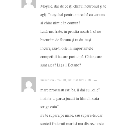
Moșule, dar de ce îți chinui neuronul și te
agiți în așa hal pentru o treabă cu care nu
ai chiar nimic în comun?
Lasă-ne, frate, în prostia noastră, să ne
bucurăm de Steaua și tu du-te și
încurajază-ți oile în importantele
competiții la care participă. Chiar, care
sunt alea? Liga 1 Betano?
makensen · mai 10, 2019 at 10:12:18 · →
mare prostalau esti ba, ii dai cu „oile”
inainte… parca jucati in filmul „oaia
striga oaia”.
nu te supara pe mine, sau supara-te, dar
sunteti fraieruti mari si ma distrez peste