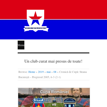
STEAUA
Menu
LIBERĂ
Un club curat mai presus de toate!
Browse:
Home
»
2019
»
mai
»
08
»
Cronică de Cupă: Steaua
București – Progresul 2005, 6-3 (2-1)