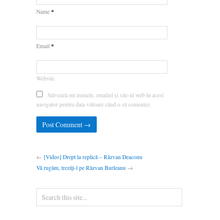
*
Name
*
Email
Website
Salvează-mi numele, emailul și site-ul web în acest
navigator pentru data viitoare când o să comentez.
←
[Video] Drept la replică – Răzvan Deaconu
Vă rugăm, treziți-l pe Răzvan Burleanu
→