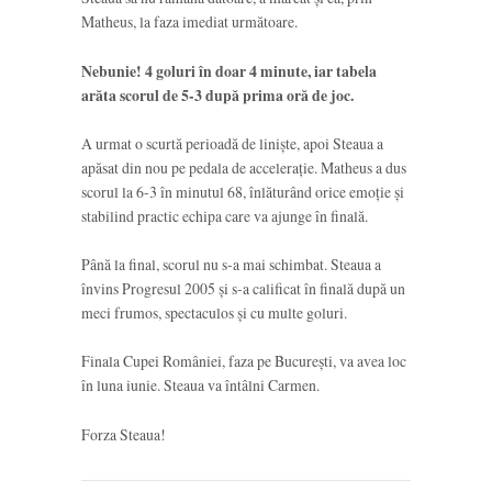
Matheus, la faza imediat următoare.
Nebunie! 4 goluri în doar 4 minute, iar tabela
arăta scorul de 5-3 după prima oră de joc.
A urmat o scurtă perioadă de liniște, apoi Steaua a
apăsat din nou pe pedala de accelerație. Matheus a dus
scorul la 6-3 în minutul 68, înlăturând orice emoție și
stabilind practic echipa care va ajunge în finală.
Până la final, scorul nu s-a mai schimbat. Steaua a
învins Progresul 2005 și s-a calificat în finală după un
meci frumos, spectaculos și cu multe goluri.
Finala Cupei României, faza pe București, va avea loc
în luna iunie. Steaua va întâlni Carmen.
Forza Steaua!