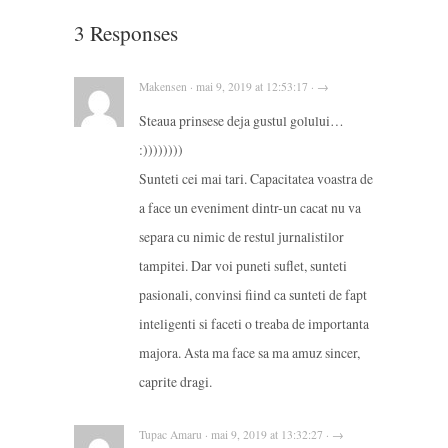
3 Responses
Makensen · mai 9, 2019 at 12:53:17 · →
Steaua prinsese deja gustul golului…
:))))))))
Sunteti cei mai tari. Capacitatea voastra de
a face un eveniment dintr-un cacat nu va
separa cu nimic de restul jurnalistilor
tampitei. Dar voi puneti suflet, sunteti
pasionali, convinsi fiind ca sunteti de fapt
inteligenti si faceti o treaba de importanta
majora. Asta ma face sa ma amuz sincer,
caprite dragi.
Tupac Amaru · mai 9, 2019 at 13:32:27 · →