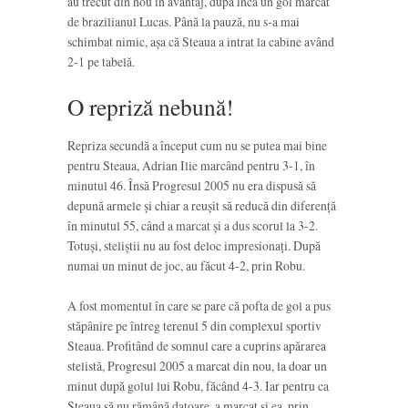
au trecut din nou în avantaj, după încă un gol marcat
de brazilianul Lucas. Până la pauză, nu s-a mai
schimbat nimic, așa că Steaua a intrat la cabine având
2-1 pe tabelă.
O repriză nebună!
Repriza secundă a început cum nu se putea mai bine
pentru Steaua, Adrian Ilie marcând pentru 3-1, în
minutul 46. Însă Progresul 2005 nu era dispusă să
depună armele și chiar a reușit să reducă din diferență
în minutul 55, când a marcat și a dus scorul la 3-2.
Totuși, steliștii nu au fost deloc impresionați. După
numai un minut de joc, au făcut 4-2, prin Robu.
A fost momentul în care se pare că pofta de gol a pus
stăpânire pe întreg terenul 5 din complexul sportiv
Steaua. Profitând de somnul care a cuprins apărarea
stelistă, Progresul 2005 a marcat din nou, la doar un
minut după golul lui Robu, făcând 4-3. Iar pentru ca
Steaua să nu rămână datoare, a marcat și ea, prin