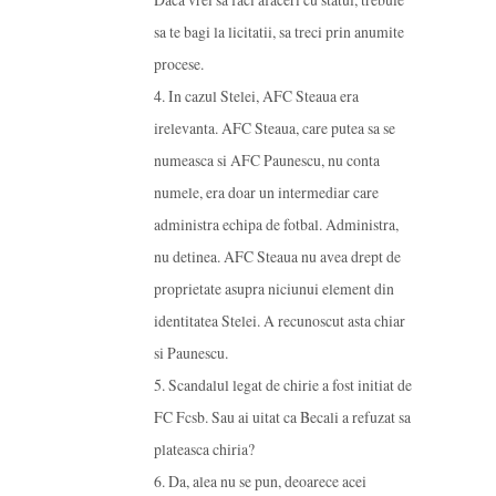
sa te bagi la licitatii, sa treci prin anumite
procese.
4. In cazul Stelei, AFC Steaua era
irelevanta. AFC Steaua, care putea sa se
numeasca si AFC Paunescu, nu conta
numele, era doar un intermediar care
administra echipa de fotbal. Administra,
nu detinea. AFC Steaua nu avea drept de
proprietate asupra niciunui element din
identitatea Stelei. A recunoscut asta chiar
si Paunescu.
5. Scandalul legat de chirie a fost initiat de
FC Fcsb. Sau ai uitat ca Becali a refuzat sa
plateasca chiria?
6. Da, alea nu se pun, deoarece acei