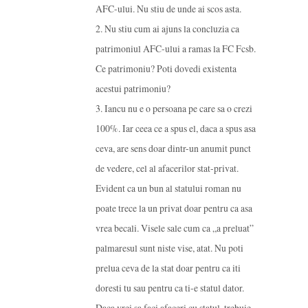
AFC-ului. Nu stiu de unde ai scos asta.
2. Nu stiu cum ai ajuns la concluzia ca
patrimoniul AFC-ului a ramas la FC Fcsb.
Ce patrimoniu? Poti dovedi existenta
acestui patrimoniu?
3. Iancu nu e o persoana pe care sa o crezi
100%. Iar ceea ce a spus el, daca a spus asa
ceva, are sens doar dintr-un anumit punct
de vedere, cel al afacerilor stat-privat.
Evident ca un bun al statului roman nu
poate trece la un privat doar pentru ca asa
vrea becali. Visele sale cum ca „a preluat”
palmaresul sunt niste vise, atat. Nu poti
prelua ceva de la stat doar pentru ca iti
doresti tu sau pentru ca ti-e statul dator.
Daca vrei sa faci afaceri cu statul, trebuie