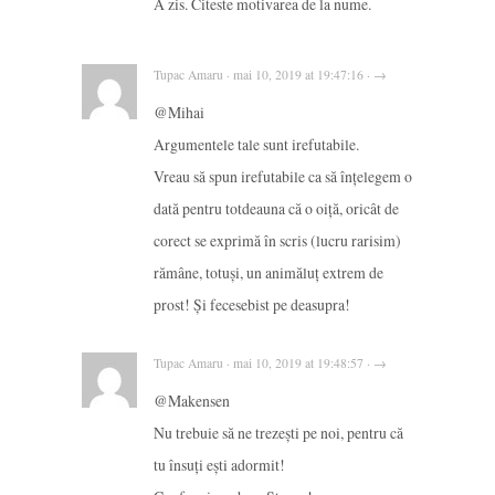
A zis. Citeste motivarea de la nume.
Tupac Amaru · mai 10, 2019 at 19:47:16 · →
@Mihai
Argumentele tale sunt irefutabile.
Vreau să spun irefutabile ca să înțelegem o
dată pentru totdeauna că o oiță, oricât de
corect se exprimă în scris (lucru rarisim)
rămâne, totuși, un animăluț extrem de
prost! Și fecesebist pe deasupra!
Tupac Amaru · mai 10, 2019 at 19:48:57 · →
@Makensen
Nu trebuie să ne trezești pe noi, pentru că
tu însuți ești adormit!