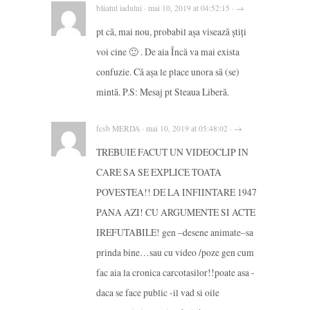
băiatul iadului · mai 10, 2019 at 04:52:15 · →
pt că, mai nou, probabil așa visează știți
voi cine 🙂 . De aia Încă va mai exista
confuzie. Că așa le place unora să (se)
mintă. P.S: Mesaj pt Steaua Liberă.
fcsb MERDA · mai 10, 2019 at 05:48:02 · →
TREBUIE FACUT UN VIDEOCLIP IN
CARE SA SE EXPLICE TOATA
POVESTEA!! DE LA INFIINTARE 1947
PANA AZI! CU ARGUMENTE SI ACTE
IREFUTABILE! gen –desene animate–sa
prinda bine…sau cu video /poze gen cum
fac aia la cronica carcotasilor!!poate asa -
daca se face public -il vad si oile