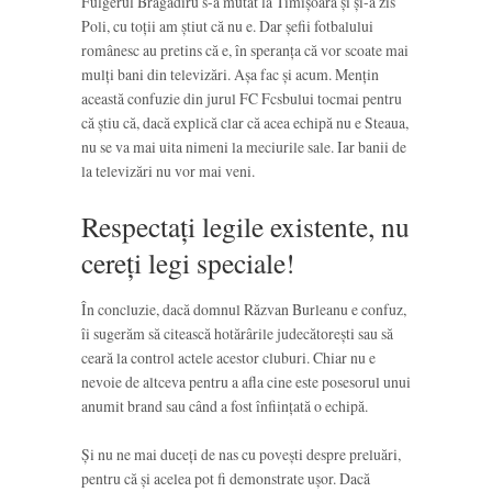
Fulgerul Bragadiru s-a mutat la Timișoara și și-a zis
Poli, cu toții am știut că nu e. Dar șefii fotbalului
românesc au pretins că e, în speranța că vor scoate mai
mulți bani din televizări. Așa fac și acum. Mențin
această confuzie din jurul FC Fcsbului tocmai pentru
că știu că, dacă explică clar că acea echipă nu e Steaua,
nu se va mai uita nimeni la meciurile sale. Iar banii de
la televizări nu vor mai veni.
Respectați legile existente, nu
cereți legi speciale!
În concluzie, dacă domnul Răzvan Burleanu e confuz,
îi sugerăm să citească hotărârile judecătorești sau să
ceară la control actele acestor cluburi. Chiar nu e
nevoie de altceva pentru a afla cine este posesorul unui
anumit brand sau când a fost înființată o echipă.
Și nu ne mai duceți de nas cu povești despre preluări,
pentru că și acelea pot fi demonstrate ușor. Dacă