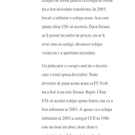
echipei de fotbal pentru ca echipa de fotbal
nu a fost niciodata transferata. In 2003,
becali a infiintat o echipa noua. Asa cum
spune chiar CIS-ul acesteia. Daca Steaua
ar fi pornit un astfel de proces, nu ar fi
avut cum sa castige, deoarece echipa
vizata nu i-a apartinut niciodata.
Un judecator e corupt cand da o decizie
care e total opusa dovezilor. Toate
dovezile de pana acum arata ca FC Fcsb
nu a fost si nu este Steaua. Repet. Chiar
CIS-ul acestei echipe spune foarte clar ca a
fost infiintata in 2003. A spune ca o echipa
infiintata in 2003 a castigat CCE in 1986
este nu doar un abuz, doar chiar o