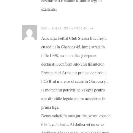
nesimtire si o sfidare a tuturor legilor
existente.
Michi · mai 11, 2019 at 09:52:45 · →
Asociația Fotbal Club Steaua București,
cu sediul în Ghencea 45, înregistrată în
iulie 1998, nu s-a radiat și depune
declarații, conform site-ului finanțelor.
Presupun că Armata a preluat controlul,
FCSB-ul n-are ce să caute în Ghencea și,
la momentul potrivit, se va opta pentru
una din căile legale pentru accederea în
prima ligă.
Deocamdată, în plan juridic, scorul este de
6 la 1, ca la tenis. Al doilea set nu se va
desfășura până la capăt, se va încheia prin