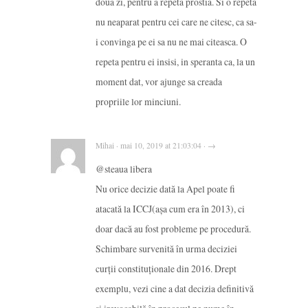
doua zi, pentru a repeta prostia. Si o repeta
nu neaparat pentru cei care ne citesc, ca sa-
i convinga pe ei sa nu ne mai citeasca. O
repeta pentru ei insisi, in speranta ca, la un
moment dat, vor ajunge sa creada
propriile lor minciuni.
Mihai · mai 10, 2019 at 21:03:04 · →
@steaua libera
Nu orice decizie dată la Apel poate fi
atacată la ICCJ(așa cum era în 2013), ci
doar dacă au fost probleme pe procedură.
Schimbare survenită în urma deciziei
curții constituționale din 2016. Drept
exemplu, vezi cine a dat decizia definitivă