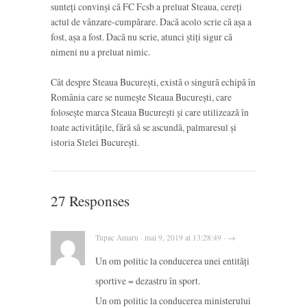
sunteți convinși că FC Fcsb a preluat Steaua, cereți
actul de vânzare-cumpărare. Dacă acolo scrie că așa a
fost, așa a fost. Dacă nu scrie, atunci știți sigur că
nimeni nu a preluat nimic.
Cât despre Steaua București, există o singură echipă în
România care se numește Steaua București, care
folosește marca Steaua București și care utilizează în
toate activitățile, fără să se ascundă, palmaresul și
istoria Stelei București.
27 Responses
Tupac Amaru · mai 9, 2019 at 13:28:49 · →
Un om politic la conducerea unei entități
sportive = dezastru în sport.
Un om politic la conducerea ministerului