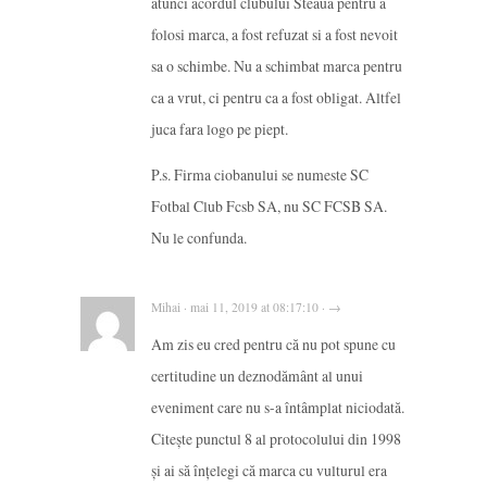
atunci acordul clubului Steaua pentru a
folosi marca, a fost refuzat si a fost nevoit
sa o schimbe. Nu a schimbat marca pentru
ca a vrut, ci pentru ca a fost obligat. Altfel
juca fara logo pe piept.
P.s. Firma ciobanului se numeste SC
Fotbal Club Fcsb SA, nu SC FCSB SA.
Nu le confunda.
Mihai · mai 11, 2019 at 08:17:10 · →
Am zis eu cred pentru că nu pot spune cu
certitudine un deznodământ al unui
eveniment care nu s-a întâmplat niciodată.
Citește punctul 8 al protocolului din 1998
și ai să înțelegi că marca cu vulturul era