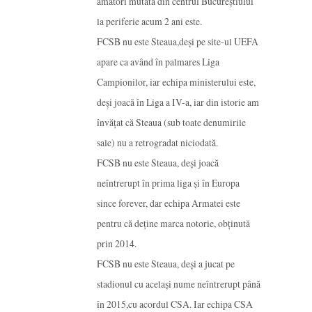
amatori mutata din centrul Bucureștiului
la periferie acum 2 ani este.
FCSB nu este Steaua,deși pe site-ul UEFA
apare ca având în palmares Liga
Campionilor, iar echipa ministerului este,
deși joacă în Liga a IV-a, iar din istorie am
învățat că Steaua (sub toate denumirile
sale) nu a retrogradat niciodată.
FCSB nu este Steaua, deși joacă
neîntrerupt în prima liga și în Europa
since forever, dar echipa Armatei este
pentru că deține marca notorie, obținută
prin 2014.
FCSB nu este Steaua, deși a jucat pe
stadionul cu același nume neîntrerupt până
în 2015,cu acordul CSA. Iar echipa CSA