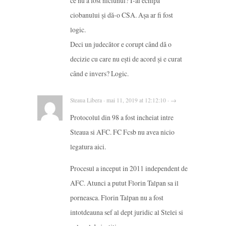
ce nu a fost niciunul? I-ai echipa
ciobanului și dă-o CSA. Așa ar fi fost
logic.
Deci un judecător e corupt când dă o
decizie cu care nu ești de acord și e curat
când e invers? Logic.
Steaua Libera · mai 11, 2019 at 12:12:10 · →
Protocolul din 98 a fost incheiat intre
Steaua si AFC. FC Fcsb nu avea nicio
legatura aici.
Procesul a inceput in 2011 independent de
AFC. Atunci a putut Florin Talpan sa il
porneasca. Florin Talpan nu a fost
intotdeauna sef al dept juridic al Stelei si