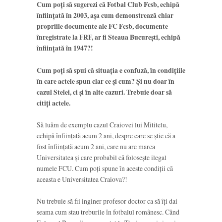
Cum poți să sugerezi că Fotbal Club Fcsb, echipă
înființată în 2003, așa cum demonstrează chiar
propriile documente ale FC Fcsb, documente
înregistrate la FRF, ar fi Steaua București, echipă
înființată în 1947?!
Cum poți să spui că situația e confuză, în condițiile
în care actele spun clar ce și cum? Și nu doar în
cazul Stelei, ci și în alte cazuri. Trebuie doar să
citiți actele.
Să luăm de exemplu cazul Craiovei lui Mititelu,
echipă înființată acum 2 ani, despre care se știe că a
fost înființată acum 2 ani, care nu are marca
Universitatea și care probabil că folosește ilegal
numele FCU. Cum poți spune în aceste condiții că
aceasta e Universitatea Craiova?!
Nu trebuie să fii inginer profesor doctor ca să îți dai
seama cum stau treburile în fotbalul românesc. Când