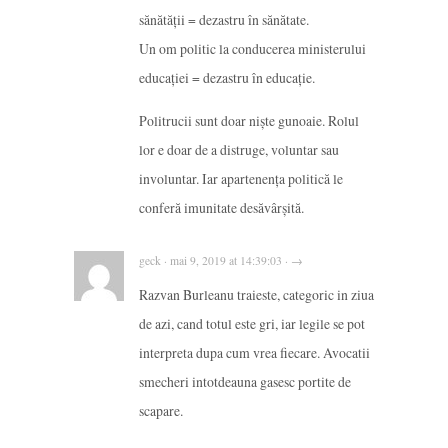
sănătății = dezastru în sănătate.
Un om politic la conducerea ministerului
educației = dezastru în educație.
Politrucii sunt doar niște gunoaie. Rolul
lor e doar de a distruge, voluntar sau
involuntar. Iar apartenența politică le
conferă imunitate desăvârșită.
geck · mai 9, 2019 at 14:39:03 · →
Razvan Burleanu traieste, categoric in ziua
de azi, cand totul este gri, iar legile se pot
interpreta dupa cum vrea fiecare. Avocatii
smecheri intotdeauna gasesc portite de
scapare.