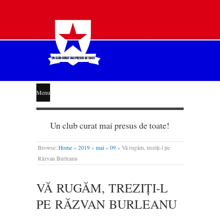
STEAUA
Menu
LIBERĂ
Un club curat mai presus de toate!
Browse:
Home
»
2019
»
mai
»
09
»
Vă rugăm, treziți-l pe
Răzvan Burleanu
VĂ RUGĂM, TREZIȚI-L
PE RĂZVAN BURLEANU