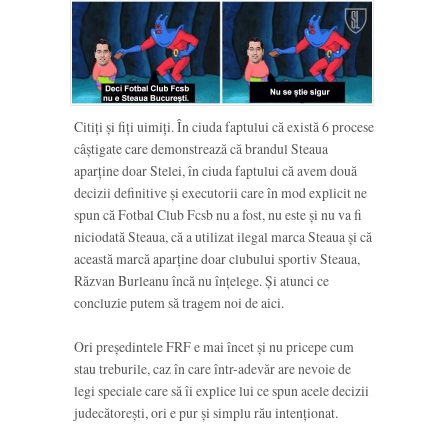
Citiți și fiți uimiți. În ciuda faptului că există 6 procese
câștigate care demonstrează că brandul Steaua
aparține doar Stelei, în ciuda faptului că avem două
decizii definitive și executorii care în mod explicit ne
spun că Fotbal Club Fcsb nu a fost, nu este și nu va fi
niciodată Steaua, că a utilizat ilegal marca Steaua și că
această marcă aparține doar clubului sportiv Steaua,
Răzvan Burleanu încă nu înțelege. Și atunci ce
concluzie putem să tragem noi de aici.
Ori președintele FRF e mai încet și nu pricepe cum
stau treburile, caz în care într-adevăr are nevoie de
legi speciale care să îi explice lui ce spun acele decizii
judecătorești, ori e pur și simplu rău intenționat.