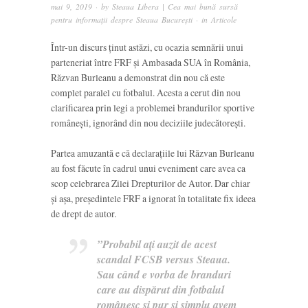
mai 9, 2019
· by
Steaua Libera | Cea mai bună sursă
pentru informații despre Steaua București
· in
Articole
Într-un discurs ținut astăzi, cu ocazia semnării unui
parteneriat între FRF și Ambasada SUA în România,
Răzvan Burleanu a demonstrat din nou că este
complet paralel cu fotbalul. Acesta a cerut din nou
clarificarea prin legi a problemei brandurilor sportive
românești, ignorând din nou deciziile judecătorești.
Partea amuzantă e că declarațiile lui Răzvan Burleanu
au fost făcute în cadrul unui eveniment care avea ca
scop celebrarea Zilei Drepturilor de Autor. Dar chiar
și așa, președintele FRF a ignorat în totalitate fix ideea
de drept de autor.
”Probabil aţi auzit de acest
scandal FCSB versus Steaua.
Sau când e vorba de branduri
care au dispărut din fotbalul
românesc şi pur şi simplu avem