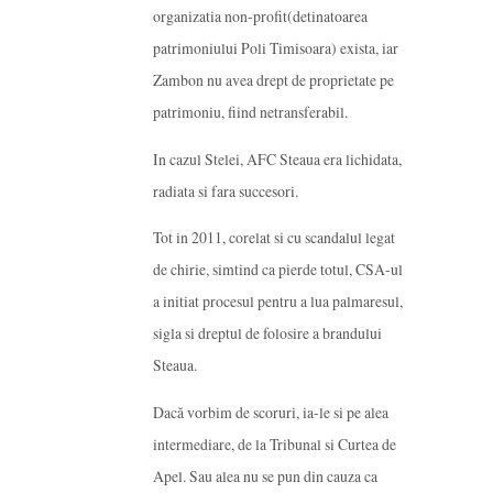
organizatia non-profit(detinatoarea
patrimoniului Poli Timisoara) exista, iar
Zambon nu avea drept de proprietate pe
patrimoniu, fiind netransferabil.
In cazul Stelei, AFC Steaua era lichidata,
radiata si fara succesori.
Tot in 2011, corelat si cu scandalul legat
de chirie, simtind ca pierde totul, CSA-ul
a initiat procesul pentru a lua palmaresul,
sigla si dreptul de folosire a brandului
Steaua.
Dacă vorbim de scoruri, ia-le si pe alea
intermediare, de la Tribunal si Curtea de
Apel. Sau alea nu se pun din cauza ca