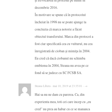
și irevocabilă în procesul pe nume în
decembrie 2016.
În motivare se spune că în protocolul
încheiat în 1998 nu se poate ajunge la
concluzia că marca notorie a făcut
obiectul transferului. Marca din protocol a
fost clar specificată cea cu vulturul, nu cea
înregistrată de cioban și mimița în 2004.
Eu cred că dacă ciobanul nu schimba
emblema în 2004, Steaua nu avea pe ce
fond să se judece cu SC FCSB SA.
Steaua Libera · mai 10, 2019 at 23:35:01 · →
Hai sa nu ne dam cu parerea. Ca, din
experienta mea, toti cei care incep cu „eu
cred” nu prea au habar cu ce se mananca