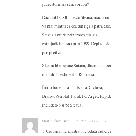
judecatorii aia sunt corupti?
Daca tot FCSB nu este Steaua, macar nu
va mai mintiti ca cea din liga a patra este.
Steaua a murit prin tranzactia aia
extrajudiciara sau prin 1999. Depinde de
perspectiva.
Si cum bine spune Satana, dinamuia e cea
mai titrata echipa din Romania.
Într-o lume fara Timisoara, Craiova,
Brasov, Petrolul, Farul, FC Arges, Rapid,
includeti-o si pe Steaua!
Steaua Libera · mai 11, 2019 at 12:19:51 · →
1. Ciobanul nu a initiat niciodata radierea