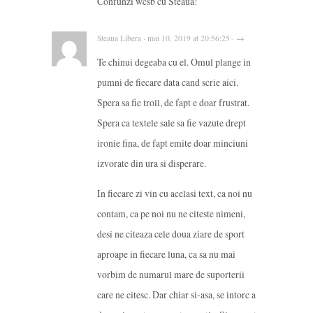
Confunzi wcsb cu Steaua!
Steaua Libera · mai 10, 2019 at 20:56:25 · →
Te chinui degeaba cu el. Omul plange in
pumni de fiecare data cand scrie aici.
Spera sa fie troll, de fapt e doar frustrat.
Spera ca textele sale sa fie vazute drept
ironie fina, de fapt emite doar minciuni
izvorate din ura si disperare.
In fiecare zi vin cu acelasi text, ca noi nu
contam, ca pe noi nu ne citeste nimeni,
desi ne citeaza cele doua ziare de sport
aproape in fiecare luna, ca sa nu mai
vorbim de numarul mare de suporterii
care ne citesc. Dar chiar si-asa, se intorc a