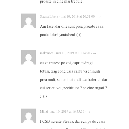
proaste..si cine mai trebuie!
Steaua Libera · mai 10, 2019 at 20:51:00 · →
Am face, dar oile sunt prea proaste ca sa
poata folosi youtubeul :)))
makensen · mai 10, 2019 at 10:14:20 · →
eu va trezesc pe voi, caprite dragi.
totusi, trag concluzia ca nu va chinuiti
prea mult, sunteti naturali asa fraierici. dar
cui scrieti voi, necititilor ? pe cine rugati ?
:))))
Mihai · mai 10, 2019 at 16:35:36 · →
FCSB nu este Steaua, dar echipa de cvasi