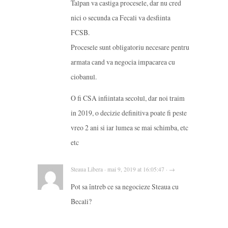
Talpan va castiga procesele, dar nu cred
nici o secunda ca Fecali va desfiinta
FCSB.
Procesele sunt obligatoriu necesare pentru
armata cand va negocia impacarea cu
ciobanul.
O fi CSA infiintata secolul, dar noi traim
in 2019, o decizie definitiva poate fi peste
vreo 2 ani si iar lumea se mai schimba, etc
etc
Steaua Libera · mai 9, 2019 at 16:05:47 · →
Pot sa întreb ce sa negocieze Steaua cu
Becali?