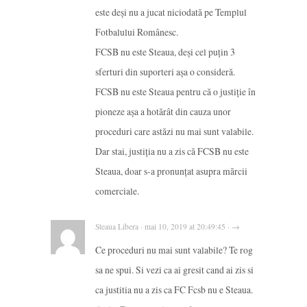
este deși nu a jucat niciodată pe Templul
Fotbalului Românesc.
FCSB nu este Steaua, deși cel puțin 3
sferturi din suporteri așa o consideră.
FCSB nu este Steaua pentru că o justiție în
pioneze așa a hotărât din cauza unor
proceduri care astăzi nu mai sunt valabile.
Dar stai, justiția nu a zis că FCSB nu este
Steaua, doar s-a pronunțat asupra mărcii
comerciale.
Steaua Libera · mai 10, 2019 at 20:49:45 · →
Ce proceduri nu mai sunt valabile? Te rog
sa ne spui. Si vezi ca ai gresit cand ai zis si
ca justitia nu a zis ca FC Fcsb nu e Steaua.