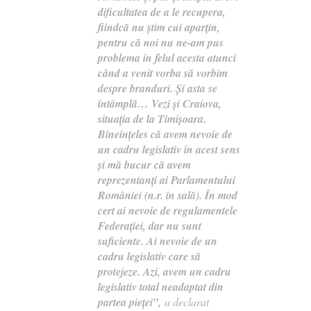
dificultatea de a le recupera,
fiindcă nu ştim cui aparţin,
pentru că noi nu ne-am pus
problema în felul acesta atunci
când a venit vorba să vorbim
despre branduri. Şi asta se
întâmplă… Vezi şi Craiova,
situaţia de la Timişoara.
Bineînţeles că avem nevoie de
un cadru legislativ în acest sens
şi mă bucur că avem
reprezentanţi ai Parlamentului
României (n.r. în sală). În mod
cert ai nevoie de regulamentele
Federaţiei, dar nu sunt
suficiente. Ai nevoie de un
cadru legislativ care să
protejeze. Azi, avem un cadru
legislativ total neadaptat din
partea pieţei”,
a declarat