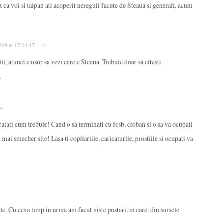
t ca voi si talpan ati acoperit nereguli facute de Steaua si generali, acum
2019 at 17:14:17 · →
stii, atunci e usor sa vezi care e Steaua. Trebuie doar sa citesti
.
 →
atati cum trebuie! Cand o sa terminati cu fcsb, cioban si o sa va ocupati
mai smecher site! Lasa ti copilariile, caricaturile, prostiile si ocupati va
le. Cu ceva timp in urma am facut niste postari, in care, din sursele