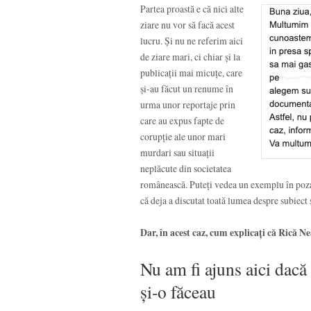
Partea proastă e că nici alte
ziare nu vor să facă acest
lucru. Și nu ne referim aici
de ziare mari, ci chiar și la
publicații mai micuțe, care
și-au făcut un renume în
urma unor reportaje prin
care au expus fapte de
corupție ale unor mari
murdari sau situații
neplăcute din societatea
românească. Puteți vedea un exemplu în poza
că deja a discutat toată lumea despre subiect 
Dar, în acest caz, cum explicați că Rică N
Nu am fi ajuns aici dacă 
și-o făceau