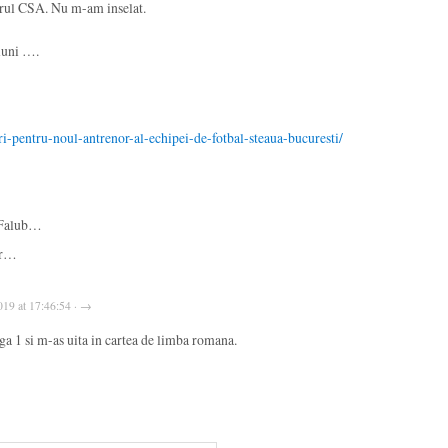
orul CSA. Nu m-am inselat.
luni ….
i-pentru-noul-antrenor-al-echipei-de-fotbal-steaua-bucuresti/
 Falub…
lor…
2019 at 17:46:54 · →
liga 1 si m-as uita in cartea de limba romana.