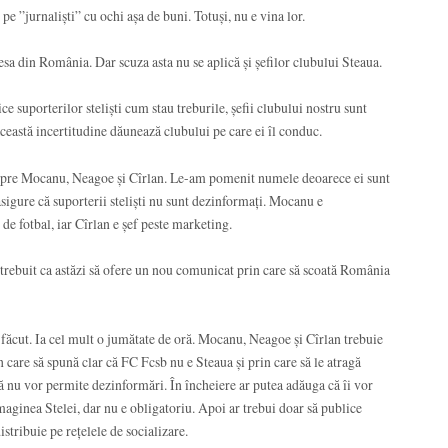
e ”jurnaliști” cu ochi așa de buni. Totuși, nu e vina lor.
esa din România. Dar scuza asta nu se aplică și șefilor clubului Steaua.
ce suporterilor steliști cum stau treburile, șefii clubului nostru sunt
această incertitudine dăunează clubului pe care ei îl conduc.
espre Mocanu, Neagoe și Cîrlan. Le-am pomenit numele deoarece ei sunt
 asigure că suporterii steliști nu sunt dezinformați. Mocanu e
de fotbal, iar Cîrlan e șef peste marketing.
fi trebuit ca astăzi să ofere un nou comunicat prin care să scoată România
 făcut. Ia cel mult o jumătate de oră. Mocanu, Neagoe și Cîrlan trebuie
 care să spună clar că FC Fcsb nu e Steaua și prin care să le atragă
 că nu vor permite dezinformări. În încheiere ar putea adăuga că îi vor
maginea Stelei, dar nu e obligatoriu. Apoi ar trebui doar să publice
distribuie pe rețelele de socializare.