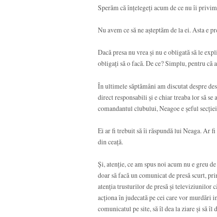
Sperăm că înțelegeți acum de ce nu îi privim p
Nu avem ce să ne așteptăm de la ei. Asta e pr
Dacă presa nu vrea și nu e obligată să le expli
obligați să o facă. De ce? Simplu, pentru că 
În ultimele săptămâni am discutat despre d
direct responsabili și e chiar treaba lor să se
comandantul clubului, Neagoe e șeful secției 
Ei ar fi trebuit să îi răspundă lui Neaga. Ar 
din ceață.
Și, atenție, ce am spus noi acum nu e greu de
doar să facă un comunicat de presă scurt, prin
atenția trusturilor de presă și televiziunilor
acționa în judecată pe cei care vor murdări i
comunicatul pe site, să îl dea la ziare și să îl 