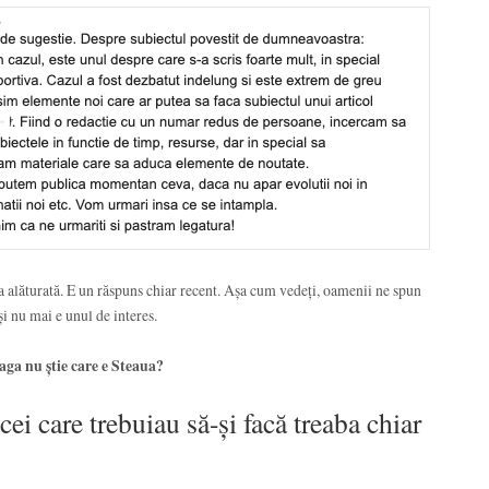
 alăturată. E un răspuns chiar recent. Așa cum vedeți, oamenii ne spun
și nu mai e unul de interes.
eaga nu știe care e Steaua?
cei care trebuiau să-și facă treaba chiar