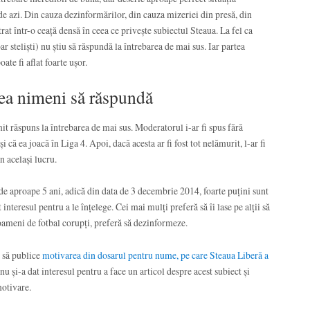
 de azi. Din cauza dezinformărilor, din cauza mizeriei din presă, din
trat într-o ceață densă în ceea ce privește subiectul Steaua. La fel ca
 steliști) nu știu să răspundă la întrebarea de mai sus. Iar partea
ate fi aflat foarte ușor.
rea nimeni să răspundă
t răspuns la întrebarea de mai sus. Moderatorul i-ar fi spus fără
 că ea joacă în Liga 4. Apoi, dacă acesta ar fi fost tot nelămurit, l-ar fi
 același lucru.
e aproape 5 ani, adică din data de 3 decembrie 2014, foarte puțini sunt
t interesul pentru a le înțelege. Cei mai mulți preferă să îi lase pe alții să
și oameni de fotbal corupți, preferă să dezinformeze.
i să publice
motivarea din dosarul pentru nume, pe care Steaua Liberă a
nu și-a dat interesul pentru a face un articol despre acest subiect și
motivare.