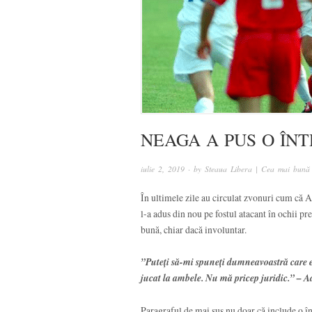
NEAGA A PUS O ÎN
iulie 2, 2019
· by
Steaua Libera | Cea mai bună 
În ultimele zile au circulat zvonuri cum că A
l-a adus din nou pe fostul atacant în ochii pre
bună, chiar dacă involuntar.
”Puteţi să-mi spuneţi dumneavoastră care 
jucat la ambele. Nu mă pricep juridic.” – 
Paragraful de mai sus nu doar că include o în