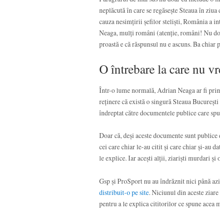
neplăcută în care se regăsește Steaua în ziua
cauza nesimțirii șefilor steliști, România a in
Neaga, mulți români (atenție, români! Nu doar
proastă e că răspunsul nu e ascuns. Ba chiar po
O întrebare la care nu v
Într-o lume normală, Adrian Neaga ar fi primi
reținere că există o singură Steaua București și
îndreptat către documentele publice care spun
Doar că, deși aceste documente sunt publice d
cei care chiar le-au citit și care chiar și-au da
le explice. Iar acești alții, ziariști murdari 
Gsp și ProSport nu au îndrăznit nici până az
distribuit-o pe site
. Niciunul din aceste ziare 
pentru a le explica cititorilor ce spune acea 