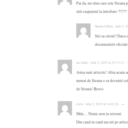
Pai da, nu stim care este Steaua p
stiti raspunsul la intrebare ?????
Steaua Libera · iulie 3, 
Stii sa citesti? Daca 
documentele oficiale
un stelist · iulie 2, 2019 at 23:15:13 ·
Astea sunt articole! Abia acum ar
numai de Steaua o sa deveniti cel 
de Steaua! Bravo
corin · iulie 3, 2019 at 14:02:26 · →
Mda… Nimic nou la orizont.
Din cand in cand ma uit pe artico