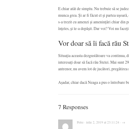
E chiar atât de simplu. Nu trebuie să se judece
munca grea. Și ar fi făcut el și partea ușoară
s-a trezit cu amenzi și amenințări chiar din p
înțeles, și le-a depășit. Dar voi? Voi nu face
Vor doar să îi facă rău St
Situația aceasta dezgustătoare va continua, di
interesați doar să facă rău Stelei. Mai sunt 
antrenor, nu avem lot de jucători, pregătirea
Așadar, chiar dacă Neaga a pus o întrebare bun
7 Responses
Petre · iulie 2, 2019 at 23:11:24 · →