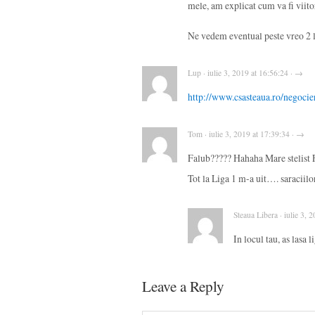
mele, am explicat cum va fi viit
Ne vedem eventual peste vreo 2 
Lup · iulie 3, 2019 at 16:56:24 · →
http://www.csasteaua.ro/negocier
Tom · iulie 3, 2019 at 17:39:34 · →
Falub????? Hahaha Mare stelist
Tot la Liga 1 m-a uit…. saracii
Steaua Libera · iulie 3, 
In locul tau, as lasa 
Leave a Reply