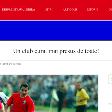
DESPRE STEAUA LIBERĂ
ȘTIRI
ARTICOLE
ISTORIE
DE
Un club curat mai presus de toate!
 întrebare corectă
A