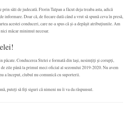
 prin săli de judecată. Florin Talpan a făcut deja treaba asta, adică
, de informare. Doar că, de fiecare dată când a vrut să spună ceva în presă,
artea acestei conduceri, care ne-a spus că și-a depășit atribuțiunile. Am
ți nici măcar minimul necesar.
elei!
n păcate. Conducerea Stelei e formată din lași, nesimțiți și corupți,
29 de zile până la primul meci oficial al sezonului 2019-2020. Nu avem
 nu a început, clubul nu comunică cu suporterii.
ă, puteți să fiți siguri că nimeni nu îi va da răspunsul.