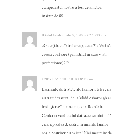
campionatul nostru a fost de amatori
inainte de 89.
Băiatul Iadului · iulie 9, 2019 at 02:50:33 · →
cOaie (ăla cu întrebarea), de ce?!? Vrei să
creezi confuzie (prin stilul în care v-ați
perfecționat)?!?
Unu’ · iulie 9, 2019 at 04:08:06 · →
Lacrimile de tristeţe ale fanilor Stelei care
au trăit dezastrul de la Middlesborough au
fost „şterse” de instanţa din România.
Conform verdictului dat, acea seminfinală
care a produs dezastru în inimile fanilor
roş-albaştrilor nu există! Nici lacrimile de