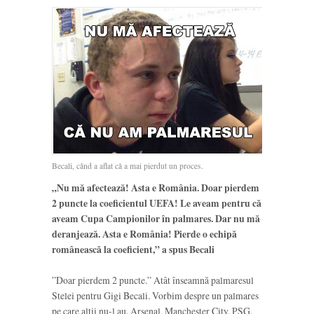
Becali, când a aflat că a mai pierdut un proces.
„Nu mă afectează! Asta e România.
Doar pierdem
2 puncte la coeficientul UEFA! Le aveam pentru că
aveam Cupa Campionilor în palmares. Dar nu mă
deranjează. Asta e România! Pierde o echipă
românească la coeficient,” a spus Becali
”Doar pierdem 2 puncte.” Atât înseamnă palmaresul
Stelei pentru Gigi Becali. Vorbim despre un palmares
pe care alții nu-l au. Arsenal, Manchester City, PSG,