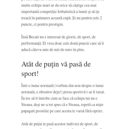
multe echipe mari ar da orice să câștige cea mai
importantă competiție fotbalistică a lumii și să își
treacă în palmares această cupă. Și nu pentru cele 2
puncte, ci pentru prestigiu.
Însă Becali nu e interesat de glorie, de sport, de
performanță. El vrea doar cele două puncte care să îi
aducă câteva sute de mii de euro în plus.
Atât de puțin vă pasă de
sport!
Într-o lume normală (vorbim din nou despre o lume
normală, e obositor deja!) presa sportivă l-ar fi taxat.
În loc să îl întrebe cum se face că echipa lui nu e
Steaua, deși ne-a tot spus că e Steaua, repetă ca niște
papagali prostiile pe care acesta le varsă fără oprire.
Atât de puțin le pasă acestor indivizi de sport, de