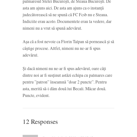
palmaresul Stelei București, de Steaua București. De
asta am ajuns aici. De asta am ajuns ca o instanță
judecătorească să ne spună că FC Fcsb nu e Steaua.
Indiciile erau acolo. Documentele erau la vedere, dar
nimeni nu a vrut să spună adevărul.
Așa că a fost nevoie ca Florin Talpan să pornească și să
câștige procese. Altfel, nimeni nu ne-ar fi spus
adevărul.
Și dacă nimeni nu ne-ar fi spus adevărul, oare câți
dintre noi ar fi susținut astăzi echipa cu palmares care
pentru ”patron” înseamnă ”doar 2 puncte”. Pentru
asta, merită să-i dăm două lui Becali. Măcar două.
Puncte, evident.
12 Responses