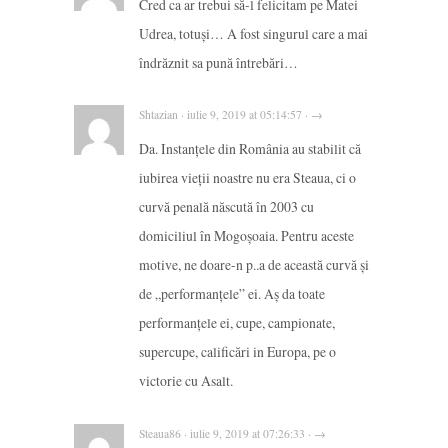
Cred ca ar trebui să-l felicitam pe Matei
Udrea, totuși… A fost singurul care a mai
îndrăznit sa pună întrebări…
Shtazian · iulie 9, 2019 at 05:14:57 · →
Da. Instanțele din România au stabilit că
iubirea vieții noastre nu era Steaua, ci o
curvă penală născută în 2003 cu
domiciliul în Mogoșoaia. Pentru aceste
motive, ne doare-n p..a de această curvă și
de „performanțele” ei. Aș da toate
performanțele ei, cupe, campionate,
supercupe, calificări in Europa, pe o
victorie cu Asalt.
Steaua86 · iulie 9, 2019 at 07:26:33 · →