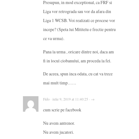
Presupun, in mod exceptional, ca FRF si
Liga vor retrograda sau vor da afara din
Liga 1 WCSB. Voi realizati ce procese vor
incepe? (Speta lui Mititelu e frectie pentru
ce va urma).
Pana la urma , oricare dintre noi, daca am
fi in locul ciobanului, am proceda la fel.
De aceea, spun inca odata, cu cat va trece
mai mult timp……
Fido · iulie 9, 2019 at 11:40:25 · →
cum scrie pe facebook
Nu avem antrenor.
Nu avem jucatori.