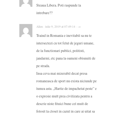
Steaua Libera. Poti raspunde la
intrebare??
Allen · iulie 9, 2019 at 07:49:14 · →
Traind in Romania e inevitabil sa nu te
intersectezi cu tot felul de jeguri umane,
de la functionari publici, politisti,
jandarmi, etc pana la oameni obisnuiti de
pe strada.
Insa ceva mai mizerabil decat presa
romaneasca de sport nu exista niciunde pe
lumea asta. „Hartie de impachetat peste” e
o expresie mult prea civilizata pentru a
descrie niste fituici bune cel mult de
folosit la closet in cazul in care ai uitat sa