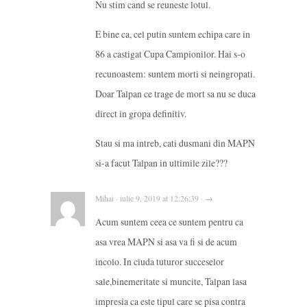
Nu stim cand se reuneste lotul.
E bine ca, cel putin suntem echipa care in
86 a castigat Cupa Campionilor. Hai s-o
recunoastem: suntem morti si neingropati.
Doar Talpan ce trage de mort sa nu se duca
direct in gropa definitiv.
Stau si ma intreb, cati dusmani din MAPN
si-a facut Talpan in ultimile zile???
Mihai · iulie 9, 2019 at 12:26:39 · →
Acum suntem ceea ce suntem pentru ca
asa vrea MAPN si asa va fi si de acum
incolo. In ciuda tuturor succeselor
sale,binemeritate si muncite, Talpan lasa
impresia ca este tipul care se pisa contra