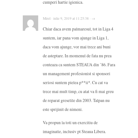
cumperi hartie igienica.
Mirel · iulie 9, 2019 at 11:25:38 · →
Chiar daca avem palmaresul, tot in Liga 4
suntem, iar pana vom ajunge in Liga 1,
daca vom ajunge, vor mai trece ani buni
de asteptare. In momenul de fata nu prea
conteaza ca suntem STEAUA din ’86. Fara
un management profesionist si sponsori
seriosi suntem pielea p**ii*. Cu cat va
trece mai mult timp, cu atat va fi mai greu
de reparat greselile din 2003. Talpan nu
este sprijinit de nimeni.
Va propun la toti un exercitiu de
imaginatie, inclusiv pt Steaua Libera.