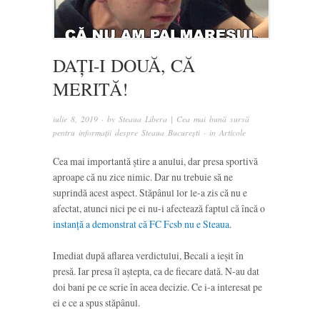
DAȚI-I DOUĂ, CĂ
MERITĂ!
iulie 8, 2019
· by
Steaua Libera | Cea mai bună sursă
pentru informații despre Steaua București
· in
Articole
Cea mai importantă știre a anului, dar presa sportivă
aproape că nu zice nimic. Dar nu trebuie să ne
suprindă acest aspect. Stăpânul lor le-a zis că nu e
afectat, atunci nici pe ei nu-i afectează faptul că încă o
instanță a demonstrat că FC Fcsb nu e Steaua
.
Imediat după aflarea verdictului, Becali a ieșit în
presă. Iar presa îl aștepta, ca de fiecare dată. N-au dat
doi bani pe ce scrie în acea decizie. Ce i-a interesat pe
ei e ce a spus stăpânul.