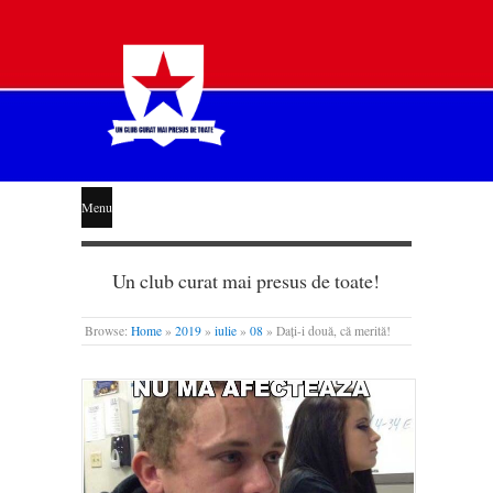
STEAUA
Menu
LIBERĂ
Un club curat mai presus de toate!
Browse:
Home
»
2019
»
iulie
»
08
»
Dați-i două, că merită!