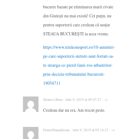
bucurie bazate pe eliminarea marii rivale
din Giuleşti nu mai există! Cel puţin, nu
pentru suporterii care credeau că susţin
STEAUA BUCUREŞTI la acea vreme.
https://www.telekomsport.ro/10-amintiri-
pe-care-suporterii-stelisti-sunt-fortati-sa-
le-stearga-ce-pierd-fanii-ros-albastrilor-
prin-decizia-tribunalului-bucuresti-
19054711
Steaua Libera · iulie 9, 2019 at 09:47:27 · →
Credeau dar nu era. Am trecut peste.
Fumezblanadeoaie · iulie 9, 2019 at 05:14:23 · →