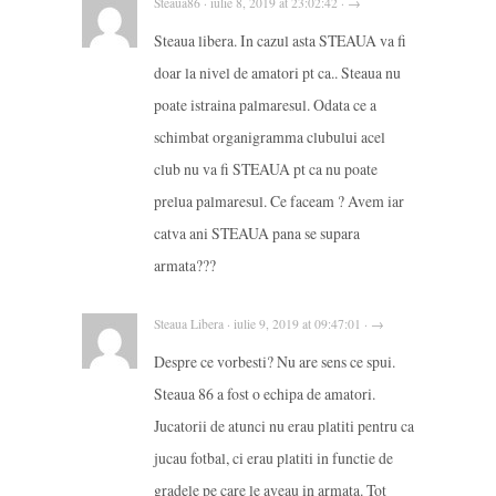
Steaua86 · iulie 8, 2019 at 23:02:42 · →
Steaua libera. In cazul asta STEAUA va fi
doar la nivel de amatori pt ca.. Steaua nu
poate istraina palmaresul. Odata ce a
schimbat organigramma clubului acel
club nu va fi STEAUA pt ca nu poate
prelua palmaresul. Ce faceam ? Avem iar
catva ani STEAUA pana se supara
armata???
Steaua Libera · iulie 9, 2019 at 09:47:01 · →
Despre ce vorbesti? Nu are sens ce spui.
Steaua 86 a fost o echipa de amatori.
Jucatorii de atunci nu erau platiti pentru ca
jucau fotbal, ci erau platiti in functie de
gradele pe care le aveau in armata. Tot