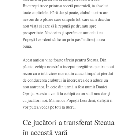
București trece printr-o secetă puternică, la absolut
toate capitolele. Fără dar și poate, clubul nostru are
nevoie de o ploaie care să spele tot, care să îi dea din
nou viață și care să îl repună pe drumul spre
prosperitate. Ne dorim și sperăm ca amicalul cu
Popești Leordeni să fie un prin pas în direcția cea
bună.
Acest amical vine foarte târziu pentru Steaua. Din
păcate, echipa noastră a început pregătirea pentru noul
sezon cu o întârziere mare, din cauza timpului pierdut
de conducerea clubului în încercarea de a aduce un
nou antrenor. În cele din urmă, a fost numit Daniel
Oprița. Acesta a venit la echipă cu un staff nou dar și
cu jucători noi. Mâine, cu Popești Leordeni, steliștii îi
vor putea vedea pe toți la lucru.
Ce jucători a transferat Steaua
în această vară