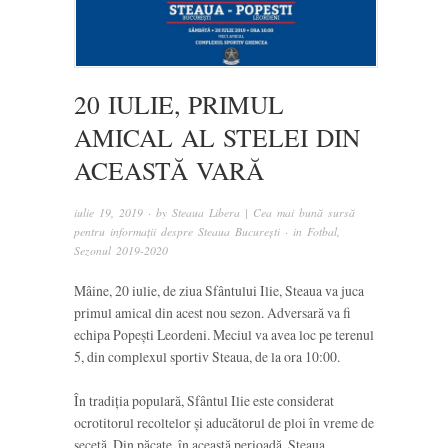
20 IULIE, PRIMUL
AMICAL AL STELEI DIN
ACEASTĂ VARĂ
iulie 19, 2019
· by
Steaua Libera | Cea mai bună sursă
pentru informații despre Steaua București
· in
Fotbal
,
Sezonul 2019-2020
Mâine, 20 iulie, de ziua Sfântului Ilie, Steaua va juca
primul amical din acest nou sezon. Adversară va fi
echipa Popești Leordeni. Meciul va avea loc pe terenul
5, din complexul sportiv Steaua, de la ora 10:00.
În tradiția populară, Sfântul Ilie este considerat
ocrotitorul recoltelor și aducătorul de ploi în vreme de
secetă. Din păcate, în această perioadă, Steaua