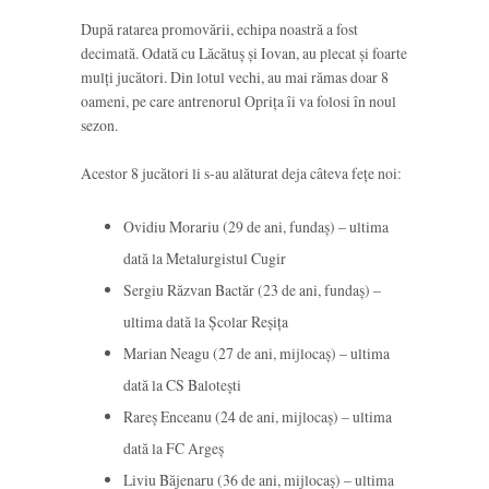
După ratarea promovării, echipa noastră a fost
decimată. Odată cu Lăcătuș și Iovan, au plecat și foarte
mulți jucători. Din lotul vechi, au mai rămas doar 8
oameni, pe care antrenorul Oprița îi va folosi în noul
sezon.
Acestor 8 jucători li s-au alăturat deja câteva fețe noi:
Ovidiu Morariu (29 de ani, fundaș) – ultima
dată la Metalurgistul Cugir
Sergiu Răzvan Bactăr (23 de ani, fundaș) –
ultima dată la Școlar Reșița
Marian Neagu (27 de ani, mijlocaș) – ultima
dată la CS Balotești
Rareș Enceanu (24 de ani, mijlocaș) – ultima
dată la FC Argeș
Liviu Băjenaru (36 de ani, mijlocaș) – ultima