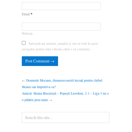
*
Email
Website
Salvează-mi numele, emailul și site-ul web în acest
navigator pentru data viitoare când o să comentez.
←
Domnule Mocanu, dumneavoastră lucrați pentru clubul
Steaua sau împotriva sa?
Amical: Steaua București – Popești Leordeni, 2-1 – Liga 3 nu e
o pălărie prea mare
→