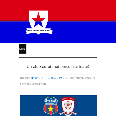
STEAUA
Menu
LIBERĂ
Un club curat mai presus de toate!
Browse:
Home
»
2019
»
iulie
»
19
»
20 iulie, primul amical al
Stelei din această vară