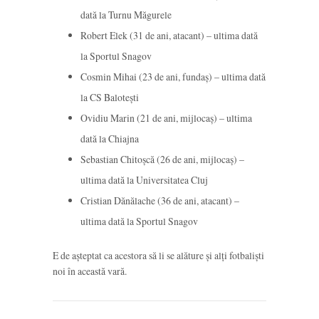
dată la Turnu Măgurele
Robert Elek (31 de ani, atacant) – ultima dată
la Sportul Snagov
Cosmin Mihai (23 de ani, fundaș) – ultima dată
la CS Balotești
Ovidiu Marin (21 de ani, mijlocaș) – ultima
dată la Chiajna
Sebastian Chitoșcă (26 de ani, mijlocaș) –
ultima dată la Universitatea Cluj
Cristian Dănălache (36 de ani, atacant) –
ultima dată la Sportul Snagov
E de așteptat ca acestora să li se alăture și alți fotbaliști
noi în această vară.