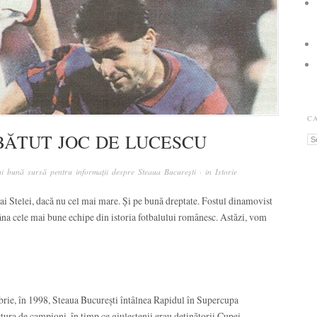
C
 BĂTUT JOC DE LUCESCU
Ca
i bună sursă pentru informații despre Steaua București
· in
Istorie
i Stelei, dacă nu cel mai mare. Și pe bună dreptate. Fostul dinamovist
âna cele mai bune echipe din istoria fotbalului românesc. Astăzi, vom
brie, în 1998, Steaua București întâlnea Rapidul în Supercupa
tura de campioni, în timp ce giuleștenii erau deținătorii Cupei