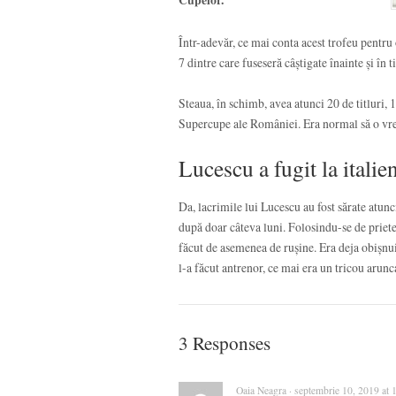
Cupelor.”
Într-adevăr, ce mai conta acest trofeu pentru
7 dintre care fuseseră câștigate înainte și î
Steaua, în schimb, avea atunci 20 de titluri
Supercupe ale României. Era normal să o vrea
Lucescu a fugit la italie
Da, lacrimile lui Lucescu au fost sărate atun
după doar câteva luni. Folosindu-se de prieten
făcut de asemenea de rușine. Era deja obișnui
l-a făcut antrenor, ce mai era un tricou arunc
3 Responses
Oaia Neagra · septembrie 10, 2019 at 