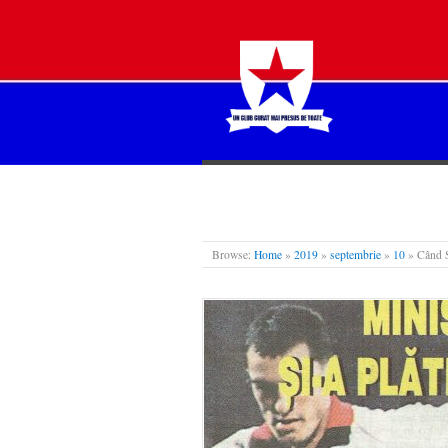
STEAUA LIBERĂ
Browse:
Home
»
2019
»
septembrie
»
10
»
Când S