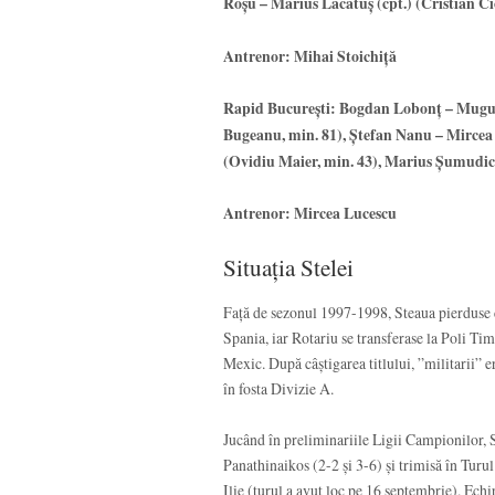
Roșu – Marius Lăcătuș (cpt.) (Cristian Ci
Antrenor: Mihai Stoichiță
Rapid București: Bogdan Lobonț – Mugur 
Bugeanu, min. 81), Ștefan Nanu – Mirce
(Ovidiu Maier, min. 43), Marius Șumudic
Antrenor: Mircea Lucescu
Situația Stelei
Față de sezonul 1997-1998, Steaua pierduse 
Spania, iar Rotariu se transferase la Poli Ti
Mexic. După câștigarea titlului, ”militarii” e
în fosta Divizie A.
Jucând în preliminariile Ligii Campionilor, St
Panathinaikos (2-2 și 3-6) și trimisă în Tur
Ilie (turul a avut loc pe 16 septembrie). Echi