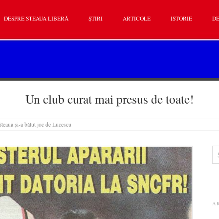
DESPRE STEAUA LIBERĂ
ȘTIRI
ARTICOLE
ISTORIE
DE
Un club curat mai presus de toate!
teaua și-a bătut joc de Lucescu
A