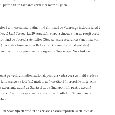
ă îl piardă fix în favoarea celui mai mare dușman.
lor i-a interesat mai puțin, fiind eliminați de Valerenga încă din turul 2.
es, să bată Steaua. La 29 august, în etapa a cincea, chiar au reușit acest
rofitând de oboseala steliștilor (Steaua jucase returul cu Panathinaikos,
) dar și de eliminarea lui Belodedici (în minutul 47 al partidei).
nci, iar Steaua părea victimă sigură în Supercupă. Nu a fost așa.
unat pe vechiul stadion național, pentru a vedea ceea ce mulți credeau
lui Lucescu au fost însă mult prea încrezători în propriile forțe. Asta
de experiența adusă de Sabău și Lupu (indisponibili pentru această
osesia. Primul pas spre victorie a fost făcut astfel de Steaua, care a
rban.
ii lui Stoichiță au profitat de aeriana apărare rapidistă și au lovit de