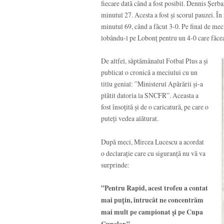
fiecare dată când a fost posibil. Dennis Șerba
minutul 27. Acesta a fost și scorul pauzei. În
minutul 69, când a făcut 3-0. Pe final de mec
lobându-l pe Lobonț pentru un 4-0 care făcea 
De altfel, săptămânalul Fotbal Plus a și
publicat o cronică a meciului cu un
titlu genial: ”Ministerul Apărării și-a
plătit datoria la SNCFR”. Aceasta a
fost însoțită și de o caricatură, pe care o
puteți vedea alăturat.
După meci, Mircea Lucescu a acordat
o declarație care cu siguranță nu vă va
surprinde:
”Pentru Rapid, acest trofeu a contat
mai puțin, întrucât ne concentrăm
mai mult pe campionat și pe Cupa