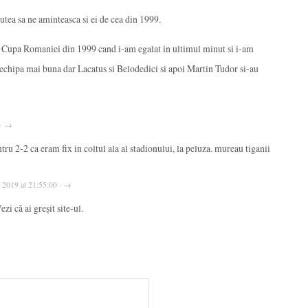
tea sa ne aminteasca si ei de cea din 1999.
n Cupa Romaniei din 1999 cand i-am egalat in ultimul minut si i-am
 echipa mai buna dar Lacatus si Belodedici si apoi Martin Tudor si-au
 · →
ntru 2-2 ca eram fix in coltul ala al stadionului, la peluza. mureau tiganii
, 2019 at 21:55:00 · →
ezi că ai greșit site-ul.