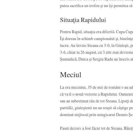
putea sacrifica un trofeu și nu își permitea s
Situația Rapidului
Pentru Rapid, situația era diferită. Cupa Cupe
Își doreau în schimb campionatul și, bineînțel
lucru. Au învins Steaua cu 3-0, în Giulești, p
3-6, chiar la 26 august, cu 3 zile mai devreme
Șumudică, Dulca și Sergiu Radu au înscris atu
Meciul
La ora meciului, 35 de mii de români s-au ad
că va fi o nouă victorie a Rapidului. Oamenii 
sau au subestimat rău de tot Steaua. Lipsiți 
partidă), giuleștenii nu au reușit să câștige p
dominat mijlocul prin mingicarul Dennis Șe
Pasul decisiv a fost făcut tot de Steaua. Băieț