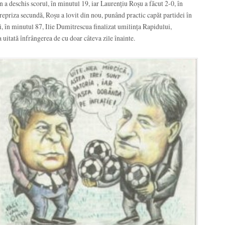
n a deschis scorul, în minutul 19, iar Laurențiu Roșu a făcut 2-0, în
 repriza secundă, Roșu a lovit din nou, punând practic capăt partidei în
i, în minutul 87, Ilie Dumitrescua finalizat umilința Rapidului,
uitată înfrângerea de cu doar câteva zile înainte.