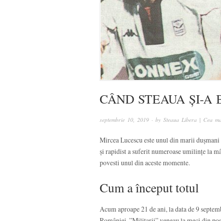
CÂND STEAUA ȘI-A
septembrie 10, 2019
· by
Steaua Libera | Cea ma
Mircea Lucescu este unul din marii dușmani a
și rapidist a suferit numeroase umilințe la m
povesti unul din aceste momente.
Cum a început totul
Acum aproape 21 de ani, la data de 9 septem
României. ”Militarii” veneau la meci din pos