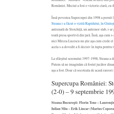
României. Meciul a fost o victorie clară, cu 4
Însă povestea Supercupei din 1998 a pornit în
Steaua i-a făcut o vizită Rapidului, în Giuleșt
antrenată de Stoichiță, un antrenor slab, i-a
toată presa sportivă din țară. Însă, așa cum s
nici Mircea Lucescu nu știe așa cum crede el c
acela s-a dovedit a fi decisiv în lupta pentru t
La sfârșitul sezonului 1997-1998, Steaua a de
Putem să ne imaginăm că fostul jucător dinam
așa a fost. Doar că socoteala de acasă rareori 
Supercupa României: Ste
(2-0) – 9 septembrie 19
Steaua București: Florin Tene – Laurenț
Iulian Miu – Erik Lincar (Marius Copora