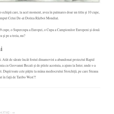
 o echipă care, la acel moment, avea în palmares doar un titlu și 10 cupe,
n timpul Celui De-al Doilea Război Mondial.
, 19 cupe, o Supercupa a Europei, o Cupa a Campionilor Europeni și două
 și pe a treia, nu?
ni
ci. Atât de sărate încât fostul dinamovist a abandonat proiectul Rapid
ia cu Geovanni Becali și de pilele acestuia, a ajuns la Inter, unde s-a
t. După toate cele pățite la mâna mediocrului Stoichiță, pe care Steaua
at în față de Taribo West?!
14:37:02 · →