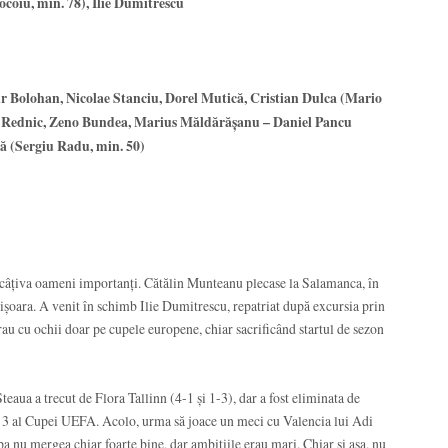
ocoiu, min. 78), Ilie Dumitrescu
Bolohan, Nicolae Stanciu, Dorel Mutică, Cristian Dulca (Mario
a Rednic, Zeno Bundea, Marius Măldărășanu – Daniel Pancu
ă (Sergiu Radu, min. 50)
câțiva oameni importanți. Cătălin Munteanu plecase la Salamanca, în
mișoara. A venit în schimb Ilie Dumitrescu, repatriat după excursia prin
rau cu ochii doar pe cupele europene, chiar sacrificând startul de sezon
eaua a trecut de Flora Tallinn (4-1 și 1-3), dar a fost eliminata de
ul 3 al Cupei UEFA. Acolo, urma să joace un meci cu Valencia lui Adi
pa nu mergea chiar foarte bine, dar ambițiile erau mari. Chiar și așa, nu