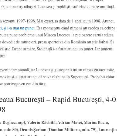
-0, pentru roș-albaștri, Lucescu și rapidiștii suferind o mare umilință.
 sezonul 1997-1998. Mai exact, la data de 1 aprilie, în 1998. Atunci,
i, și i-a luat un punct
. Era momentul când nimeni nu credea că echipa
r putea pune probleme unui Mircea Lucescu la picioarele căruia stătea
-a dovedit de multe ori, presa sportoivă din România nu știe fotbal. Și
ă știe. Drept urmare, Stoichiță i-a furat atunci un punct. Iar punctul
itlu.
venit campioană, iar Lucescu și giuleștenii lui au rămas cu lacrimile.
ovist și-a jurat atunci că se va răzbuna în Supercupă. Probabil chiar
se potrivește cu cea din târg.
aua București – Rapid București, 4-0
98
iu Reghecampf, Valeriu Răchită, Adrian Matei, Marius Baciu,
n, min.80), Dennis Șerban (Damian Militaru, min. 79), Laurențiu