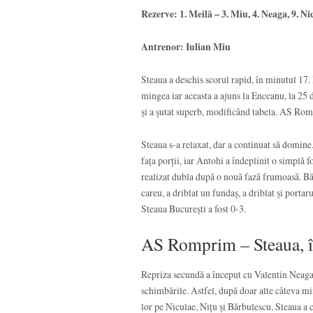
Rezerve: 1. Meilă – 3. Miu, 4. Neaga, 9. Nic
Antrenor: Iulian Miu
Steaua a deschis scorul rapid, în minutul 17
mingea iar aceasta a ajuns la Enceanu, la 25 d
și a șutat superb, modificând tabela. AS Rom
Steaua s-a relaxat, dar a continuat să domine
fața porții, iar Antohi a îndeplinit o simplă
realizat dubla după o nouă fază frumoasă. Băje
careu, a driblat un fundaș, a driblat și port
Steaua București a fost 0-3.
AS Romprim – Steaua, î
Repriza secundă a început cu Valentin Neaga i
schimbările. Astfel, după doar alte câteva mi
lor pe Niculae, Nițu și Bărbulescu. Steaua a c