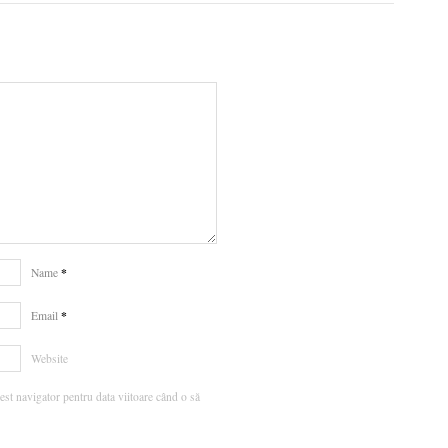
*
Name
*
Email
Website
est navigator pentru data viitoare când o să