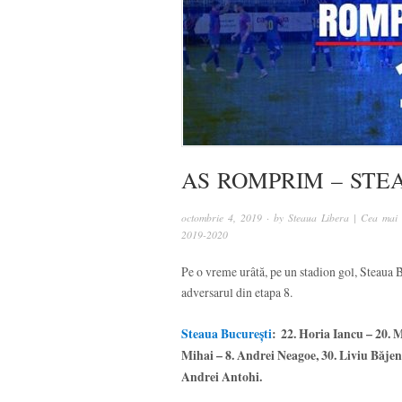
AS ROMPRIM – STEAU
octombrie 4, 2019
· by
Steaua Libera | Cea mai 
2019-2020
Pe o vreme urâtă, pe un stadion gol, Steaua 
adversarul din etapa 8.
Steaua București
: 22. Horia Iancu – 20. 
Mihai – 8. Andrei Neagoe, 30. Liviu Băjen
Andrei Antohi.