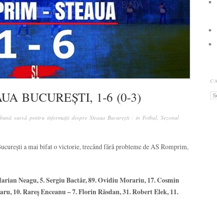
C
A BUCUREȘTI, 1-6 (0-3)
Ca
bună sursă pentru informații despre Steaua București
· in
Fotbal
,
Sezonul
București a mai bifat o victorie, trecând fără probleme de AS Romprim,
Marian Neagu, 5. Sergiu Bactăr, 89. Ovidiu Morariu, 17. Cosmin
aru, 10. Rareş Enceanu – 7. Florin Răsdan, 31. Robert Elek, 11.