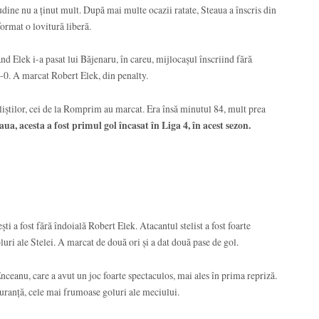
itudine nu a ținut mult. După mai multe ocazii ratate, Steaua a înscris din
ormat o lovitură liberă.
nd Elek i-a pasat lui Băjenaru, în careu, mijlocașul înscriind fără
6-0. A marcat Robert Elek, din penalty.
eliștilor, cei de la Romprim au marcat. Era însă minutul 84, mult prea
ua, acesta a fost primul gol încasat în Liga 4, în acest sezon.
a fost fără îndoială Robert Elek. Atacantul stelist a fost foarte
oluri ale Stelei. A marcat de două ori și a dat două pase de gol.
ceanu, care a avut un joc foarte spectaculos, mai ales în prima repriză.
guranță, cele mai frumoase goluri ale meciului.