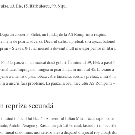
ulae, 13. Ilie, 15. Bărbulescu, 99. Niţu.
. După un corner al Stelei, un fundaș de la AS Romprim a respins
e metri de poarta adversă. Decarul stelist a preluat, și-a așezat balonul
prim – Steaua, 0-1, iar meciul a devenit mult mai ușor pentru militari.
. Până la pauză a mai marcat două goluri. În minutul 39, Elek a pasat în
 formalitate, împingând mingea în poartă. Iar, în minutul 45, Enceanu a
naru a trimis o pasă lobată către Enceanu, acesta a preluat, a intrat în
arul și a înscris fără probleme. La pauză, scorul meciului AS Romprim –
n repriza secundă
ntrând în locul lui Bactăr. Antrenorul Iulian Miu a făcut rapid toate
nute, Antohi, Neagoe și Răsdan au părăsit terenul, lăsându-i în locurile
ontinuat să domine, însă seriozitatea a dispărut din jocul roș-albaștrilor,