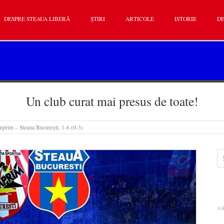
DESPRE STEAUA LIBERĂ
ȘTIRI
ARTICOLE
ISTORIE
DE
Un club curat mai presus de toate!
prim – Steaua București, 1-6 (0-3)
A