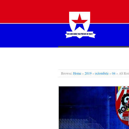
STEAUA LIBERĂ
Browse:
Home
»
2019
»
octombrie
»
04
»
AS Rom