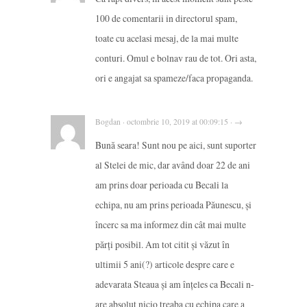
100 de comentarii in directorul spam,
toate cu acelasi mesaj, de la mai multe
conturi. Omul e bolnav rau de tot. Ori asta,
ori e angajat sa spameze/faca propaganda.
Bogdan · octombrie 10, 2019 at 00:09:15 · →
Bună seara! Sunt nou pe aici, sunt suporter
al Stelei de mic, dar având doar 22 de ani
am prins doar perioada cu Becali la
echipa, nu am prins perioada Păunescu, și
încerc sa ma informez din cât mai multe
părți posibil. Am tot citit și văzut în
ultimii 5 ani(?) articole despre care e
adevarata Steaua și am înțeles ca Becali n-
are absolut nicio treaba cu echipa care a