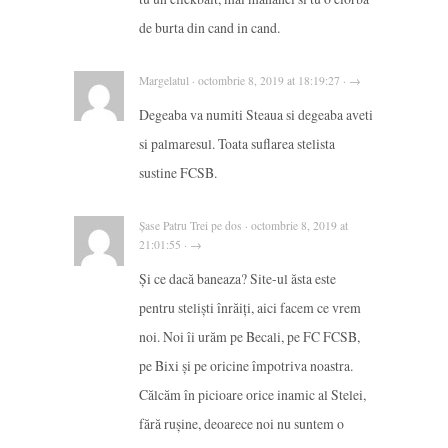
de burta din cand in cand.
Margelatul · octombrie 8, 2019 at 18:19:27 · →
Degeaba va numiti Steaua si degeaba aveti
si palmaresul. Toata suflarea stelista
sustine FCSB.
Șase Patru Trei pe dos · octombrie 8, 2019 at
21:01:55 · →
Și ce dacă baneaza? Site-ul ăsta este
pentru steliști înrăiți, aici facem ce vrem
noi. Noi îi urăm pe Becali, pe FC FCSB,
pe Bixi și pe oricine împotriva noastra.
Călcăm în picioare orice inamic al Stelei,
fără rușine, deoarece noi nu suntem o