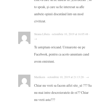
to speak, și care sa fie interesat sa afle
ambele opinii discutând într-un mod
civilizat.
Steaua Libera · octombrie 10, 2019 at 16:05:48 ·
→
Te asteptam oricand. Urmareste-ne pe
Facebook, pentru ca acolo anuntam cand
avem emisiuni.
Mazikeen · octombrie 10, 2019 at 21:13:28 · →
Chiar nu vreti sa facem alfel site_ul ??? Sa
nu mai intre descreieratele de oi?? Chiar
nu vreti asta???