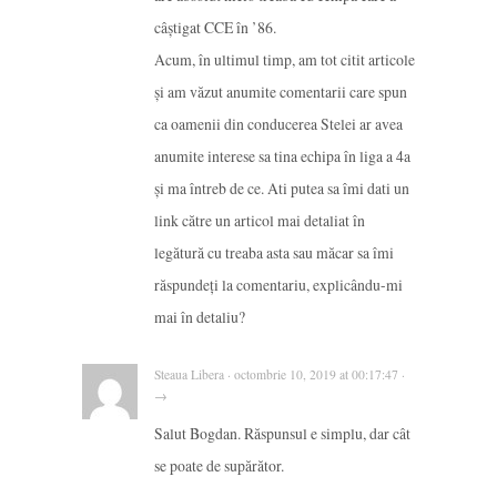
câștigat CCE în ’86.
Acum, în ultimul timp, am tot citit articole
și am văzut anumite comentarii care spun
ca oamenii din conducerea Stelei ar avea
anumite interese sa tina echipa în liga a 4a
și ma întreb de ce. Ati putea sa îmi dati un
link către un articol mai detaliat în
legătură cu treaba asta sau măcar sa îmi
răspundeți la comentariu, explicându-mi
mai în detaliu?
Steaua Libera · octombrie 10, 2019 at 00:17:47 ·
→
Salut Bogdan. Răspunsul e simplu, dar cât
se poate de supărător.