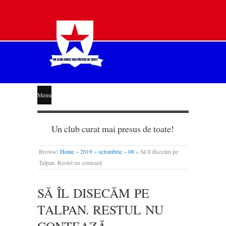
STEAUA
Menu
LIBERĂ
Un club curat mai presus de toate!
Browse:
Home
»
2019
»
octombrie
»
08
»
Să îl disecăm pe
Talpan. Restul nu contează
SĂ ÎL DISECĂM PE
TALPAN. RESTUL NU