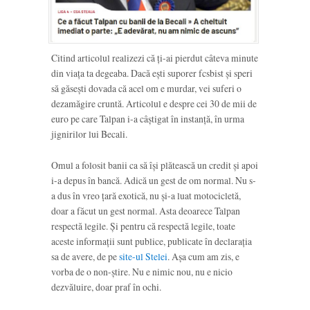
Citind articolul realizezi că ți-ai pierdut câteva minute
din viața ta degeaba. Dacă ești suporer fcsbist și speri
să găsești dovada că acel om e murdar, vei suferi o
dezamăgire cruntă. Articolul e despre cei 30 de mii de
euro pe care Talpan i-a câștigat în instanță, în urma
jignirilor lui Becali.
Omul a folosit banii ca să își plătească un credit și apoi
i-a depus în bancă. Adică un gest de om normal. Nu s-
a dus în vreo țară exotică, nu și-a luat motocicletă,
doar a făcut un gest normal. Asta deoarece Talpan
respectă legile. Și pentru că respectă legile, toate
aceste informații sunt publice, publicate în declarația
sa de avere, de pe
site-ul Stelei
. Așa cum am zis, e
vorba de o non-știre. Nu e nimic nou, nu e nicio
dezvăluire, doar praf în ochi.