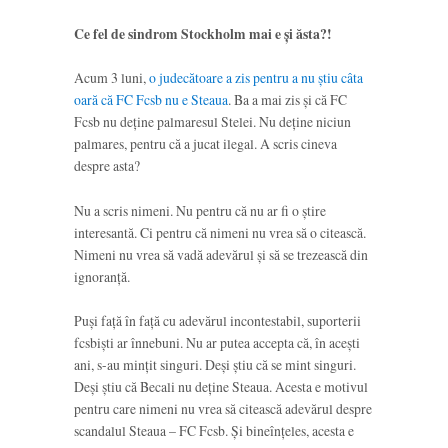
Ce fel de sindrom Stockholm mai e și ăsta?!
Acum 3 luni,
o judecătoare a zis pentru a nu știu câta
oară că FC Fcsb nu e Steaua
. Ba a mai zis și că FC
Fcsb nu deține palmaresul Stelei. Nu deține niciun
palmares, pentru că a jucat ilegal. A scris cineva
despre asta?
Nu a scris nimeni. Nu pentru că nu ar fi o știre
interesantă. Ci pentru că nimeni nu vrea să o citească.
Nimeni nu vrea să vadă adevărul și să se trezească din
ignoranță.
Puși față în față cu adevărul incontestabil, suporterii
fcsbiști ar înnebuni. Nu ar putea accepta că, în acești
ani, s-au mințit singuri. Deși știu că se mint singuri.
Deși știu că Becali nu deține Steaua. Acesta e motivul
pentru care nimeni nu vrea să citească adevărul despre
scandalul Steaua – FC Fcsb. Și bineînțeles, acesta e