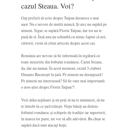
cazul Steaua. Voi?
Gsp preferă să scrie despre Talpan deoarece e mai
ușor. Nu e nevoie de multă muncă. Și nici nu supără pe
nimeni. Sigur, se supără Florin Talpan, dar lor nu le
pasă de el. Însă asta nu schimbă cu nimic faptul că noi,
cititorii, vrem să citim articole despre acest caz.
România are nevoie să fie informată în legătură cu
toate mizeriile din fotbalul românesc. Cazul Steaua,
da, dar nu numai. În acest moment, există 3 cluburi
Dinamo București în țară. Pe nimeni nu deranjează?
Pe nimeni nu interesează? Să fie oare mai importantă
o non-știre despre Florin Talpan?!
Vezi atâta nepăsare și nu poți să nu te minunezi, să nu
te întrebi în ce țară trăiești. Niște băieți au distrus
fotbalul românesc și echipele de tradiție iar suporterii,
în marea lor parte, nu vor să afle adevărul. Ba chiar se
supără dacă sunt atacați hoții.