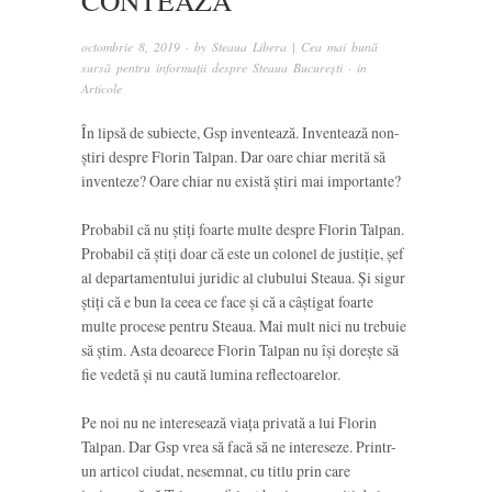
CONTEAZĂ
octombrie 8, 2019
· by
Steaua Libera | Cea mai bună
sursă pentru informații despre Steaua București
· in
Articole
În lipsă de subiecte, Gsp inventează. Inventează non-
știri despre Florin Talpan. Dar oare chiar merită să
inventeze? Oare chiar nu există știri mai importante?
Probabil că nu știți foarte multe despre Florin Talpan.
Probabil că știți doar că este un colonel de justiție, șef
al departamentului juridic al clubului Steaua. Și sigur
știți că e bun la ceea ce face și că a câștigat foarte
multe procese pentru Steaua. Mai mult nici nu trebuie
să știm. Asta deoarece Florin Talpan nu își dorește să
fie vedetă și nu caută lumina reflectoarelor.
Pe noi nu ne interesează viața privată a lui Florin
Talpan. Dar Gsp vrea să facă să ne intereseze. Printr-
un articol ciudat, nesemnat, cu titlu prin care