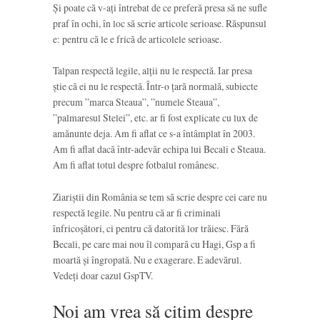
Și poate că v-ați întrebat de ce preferă presa să ne sufle
praf în ochi, în loc să scrie articole serioase. Răspunsul
e: pentru că le e frică de articolele serioase.
Talpan respectă legile, alții nu le respectă. Iar presa
știe că ei nu le respectă. Într-o țară normală, subiecte
precum ”marca Steaua”, ”numele Steaua”,
”palmaresul Stelei”, etc. ar fi fost explicate cu lux de
amănunte deja. Am fi aflat ce s-a întâmplat în 2003.
Am fi aflat dacă într-adevăr echipa lui Becali e Steaua.
Am fi aflat totul despre fotbalul românesc.
Ziariștii din România se tem să scrie despre cei care nu
respectă legile. Nu pentru că ar fi criminali
înfricoșători, ci pentru că datorită lor trăiesc. Fără
Becali, pe care mai nou îl compară cu Hagi, Gsp a fi
moartă și îngropată. Nu e exagerare. E adevărul.
Vedeți doar cazul GspTV.
Noi am vrea să citim despre