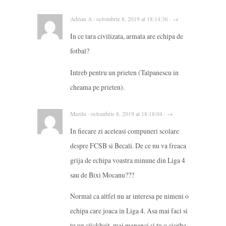
Adrian A · octombrie 8, 2019 at 18:14:36 · →
In ce tara civilizata, armata are echipa de
fotbal?
Intreb pentru un prieten (Talpanescu in
cheama pe prieten).
Mazilu · octombrie 8, 2019 at 18:18:04 · →
In fiecare zi aceleasi compuneri scolare
despre FCSB si Becali. De ce nu va freaca
grija de echipa voastra minune din Liga 4
sau de Bixi Mocanu???
Normal ca altfel nu ar interesa pe nimeni o
echipa care joaca in Liga 4. Asa mai faci si
tu un clickbait, mai mananci si tu o ciorba