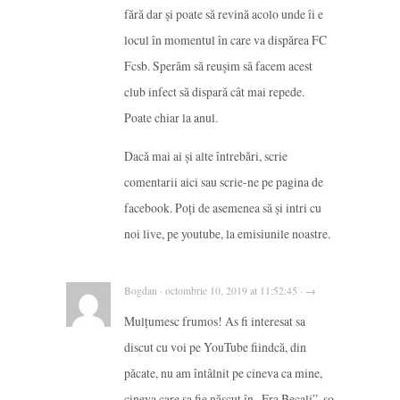
fără dar și poate să revină acolo unde îi e
locul în momentul în care va dispărea FC
Fcsb. Sperăm să reușim să facem acest
club infect să dispară cât mai repede.
Poate chiar la anul.
Dacă mai ai și alte întrebări, scrie
comentarii aici sau scrie-ne pe pagina de
facebook. Poți de asemenea să și intri cu
noi live, pe youtube, la emisiunile noastre.
Bogdan · octombrie 10, 2019 at 11:52:45 · →
Mulțumesc frumos! As fi interesat sa
discut cu voi pe YouTube fiindcă, din
păcate, nu am întâlnit pe cineva ca mine,
cineva care sa fie născut în „Era Becali”, so