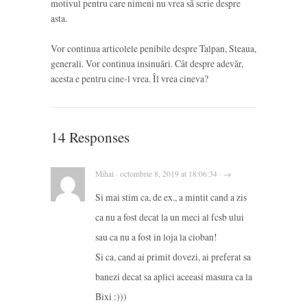
motivul pentru care nimeni nu vrea să scrie despre
asta.
Vor continua articolele penibile despre Talpan, Steaua,
generali. Vor continua insinuări. Cât despre adevăr,
acesta e pentru cine-l vrea. Îl vrea cineva?
14 Responses
Mihai · octombrie 8, 2019 at 18:06:34 · →
Si mai stim ca, de ex., a mintit cand a zis
ca nu a fost decat la un meci al fcsb ului
sau ca nu a fost in loja la cioban!
Si ca, cand ai primit dovezi, ai preferat sa
banezi decat sa aplici aceeasi masura ca la
Bixi :)))