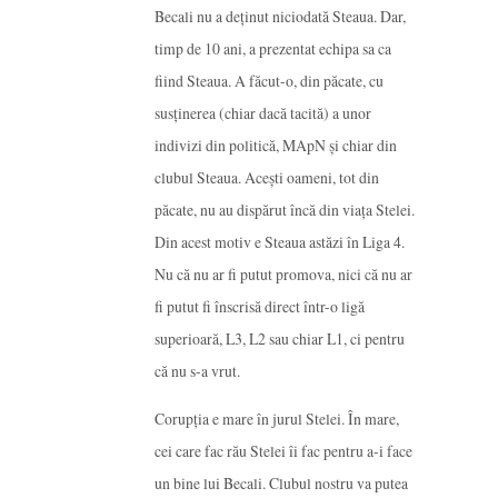
Becali nu a deținut niciodată Steaua. Dar,
timp de 10 ani, a prezentat echipa sa ca
fiind Steaua. A făcut-o, din păcate, cu
susținerea (chiar dacă tacită) a unor
indivizi din politică, MApN și chiar din
clubul Steaua. Acești oameni, tot din
păcate, nu au dispărut încă din viața Stelei.
Din acest motiv e Steaua astăzi în Liga 4.
Nu că nu ar fi putut promova, nici că nu ar
fi putut fi înscrisă direct într-o ligă
superioară, L3, L2 sau chiar L1, ci pentru
că nu s-a vrut.
Corupția e mare în jurul Stelei. În mare,
cei care fac rău Stelei îi fac pentru a-i face
un bine lui Becali. Clubul nostru va putea