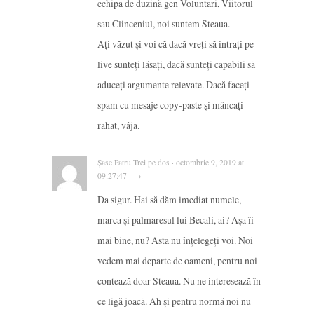
echipa de duzină gen Voluntari, Viitorul
sau Clinceniul, noi suntem Steaua.
Ați văzut și voi că dacă vreți să intrați pe
live sunteți lăsați, dacă sunteți capabili să
aduceți argumente relevate. Dacă faceți
spam cu mesaje copy-paste și mâncați
rahat, vâja.
Șase Patru Trei pe dos · octombrie 9, 2019 at
09:27:47 · →
Da sigur. Hai să dăm imediat numele,
marca și palmaresul lui Becali, ai? Așa îi
mai bine, nu? Asta nu înțelegeți voi. Noi
vedem mai departe de oameni, pentru noi
contează doar Steaua. Nu ne interesează în
ce ligă joacă. Ah și pentru normă noi nu