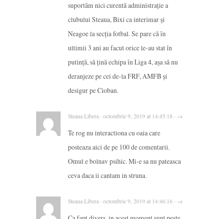
suportăm nici curentă administrație a
clubului Steaua, Bixi ca interimar și
Neagoe la secția fotbal. Se pare că în
ultimii 3 ani au facut orice le-au stat în
putință, să țină echipa în Liga 4, așa să nu
deranjeze pe cei de-la FRF, AMFB și
desigur pe Cioban.
Steaua Libera · octombrie 9, 2019 at 14:45:18 · →
Te rog nu interactiona cu oaia care
posteaza aici de pe 100 de comentarii.
Omul e bolnav psihic. Mi-e sa nu pateasca
ceva daca ii cantam in struna.
Steaua Libera · octombrie 9, 2019 at 14:46:16 · →
Ca fapt divers, in acest moment sunt peste