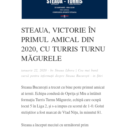
STEAUA, VICTORIE ÎN
PRIMUL AMICAL DIN
2020, CU TURRIS TURNU
MĂGURELE
ianuarie 22, 2020
· by
Steaua Libera | Cea mai bună
sursă pentru informații despre Steaua București
· in
Știri
Steaua București a trecut cu bine peste primul amical
al iernii. Echipa condusă de Oprița și Miu a întâlnit
formația Turris Turnu Măgurele, echipă care ocupă
locul 5 în Liga 2, și s-a impus cu scorul de 1-0. Golul
steliștilor a fost marcat de Vlad Nițu, în minutul 81.
Steaua a început meciul cu următorul prim