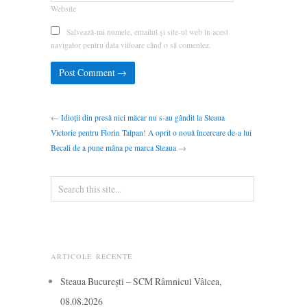
Website
Salvează-mi numele, emailul și site-ul web în acest
navigator pentru data viitoare când o să comentez.
←
Idioții din presă nici măcar nu s-au gândit la Steaua
Victorie pentru Florin Talpan! A oprit o nouă încercare de-a lui
Becali de a pune mâna pe marca Steaua
→
ARTICOLE RECENTE
Steaua București – SCM Râmnicul Vâlcea,
08.08.2026