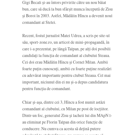
Gigi Becali și-au întors privirile către un nou băiat
bun, care să ducă la bun sfârșit munca începută de Zisu
și Boroi în 2003. Astfel, Mădălin Hîncu a devenit noul
comandant al Stelei.
Recent, fostul jurnalist Matei Udrea, a scris pe site-ul
său, sport-zone.ro, un articol de mini-propagandă, în
care i-a prezentat, pe lângă Talpan, pe alți doi posibili
candidați la funcția de comandant al clubului Steaua.
Cei doi erau Mădălin Hîncu și Cornel Milan. Ambii
foarte puțin cunoscuți, ambii cu foarte puține realizări
cu adevărat importante pentru clubul Steaua. Cel mai
important, niciunul din ei nu și-a depus candidatura
pentru funcția de comandant.
Chiar și-așa, dintre cei 3, Hîncu a fost numit astăzi
comandant al clubului, cu Milan pe post de locțiitor.
Dintr-un foc, generalul Zisu și lacheii lui din MApN l-
au eliminat pe Florin Talpan din orice funcție de
conducere. Nu cumva ca acesta să dețină putere