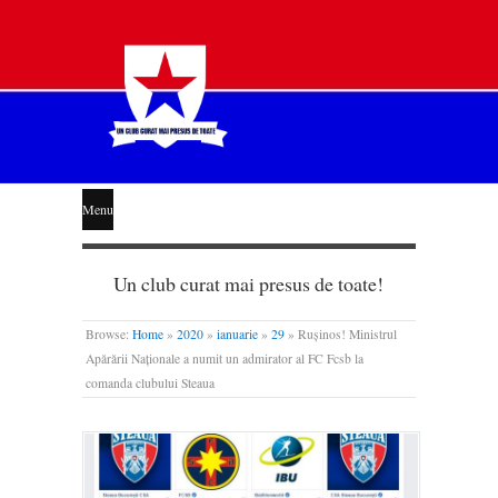
STEAUA
Menu
LIBERĂ
Un club curat mai presus de toate!
Browse:
Home
»
2020
»
ianuarie
»
29
»
Rușinos! Ministrul
Apărării Naționale a numit un admirator al FC Fcsb la
comanda clubului Steaua