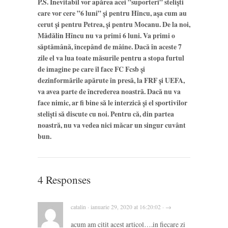
P.S. Inevitabil vor apărea acei ”suporteri” steliști
care vor cere ”6 luni” și pentru Hîncu, așa cum au
cerut și pentru Petrea, și pentru Mocanu. De la noi,
Mădălin Hîncu nu va primi 6 luni. Va primi o
săptămână, începând de mâine. Dacă în aceste 7
zile el va lua toate măsurile pentru a stopa furtul
de imagine pe care îl face FC Fcsb și
dezinformările apărute în presă, la FRF și UEFA,
va avea parte de încrederea noastră. Dacă nu va
face nimic, ar fi bine să le interzică și el sportivilor
steliști să discute cu noi. Pentru că, din partea
noastră, nu va vedea nici măcar un singur cuvânt
bun.
4 Responses
catalin · ianuarie 29, 2020 at 16:20:02 · →
acum am citit acest articol….in fiecare zi