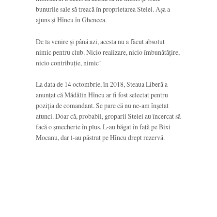
bunurile sale să treacă în proprietarea Stelei. Așa a
ajuns și Hîncu în Ghencea.
De la venire și până azi, acesta nu a făcut absolut
nimic pentru club. Nicio realizare, nicio îmbunătățire,
nicio contribuție, nimic!
La data de 14 octombrie, în 2018, Steaua Liberă a
anunțat că Mădălin Hîncu ar fi fost selectat pentru
poziția de comandant. Se pare că nu ne-am înșelat
atunci. Doar că, probabil, groparii Stelei au încercat să
facă o șmecherie în plus. L-au băgat în față pe Bixi
Mocanu, dar l-au păstrat pe Hîncu drept rezervă.