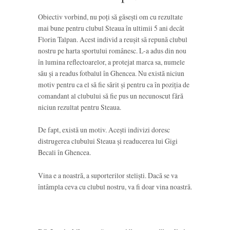
Obiectiv vorbind, nu poți să găsești om cu rezultate
mai bune pentru clubul Steaua în ultimii 5 ani decât
Florin Talpan. Acest individ a reușit să repună clubul
nostru pe harta sportului românesc. L-a adus din nou
în lumina reflectoarelor, a protejat marca sa, numele
său și a readus fotbalul în Ghencea. Nu există niciun
motiv pentru ca el să fie sărit și pentru ca în poziția de
comandant al clubului să fie pus un necunoscut fără
niciun rezultat pentru Steaua.
De fapt, există un motiv. Acești indivizi doresc
distrugerea clubului Steaua și readucerea lui Gigi
Becali în Ghencea.
Vina e a noastră, a suporterilor steliști. Dacă se va
întâmpla ceva cu clubul nostru, va fi doar vina noastră.