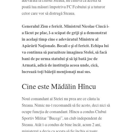
adevărată la clubul Steaua, nu cumva ca acesta să
poată lua măsuri împotriva FC Fcsbului și a tuturor
celor care vor să distrugă Steaua.
Generalul Zisu e fericit. Ministrul Nicolae Ciucă i-
a făcut pe plac, l-a scăpat de griji și a demonstrat
în același timp cine e adevăratul Ministru al
Apărării Naționale. Becali e și el fericit. Echipa lui
va continua să paraziteze imaginea Stelei, să facă
bani de pe urma statului și să își bată joc de
Armată, adică de instituția aceea unde, cică,
lucrează toți băieții menționați mai sus.
Cine este Mădălin Hîncu
Noul comandant al Stelei nu prea are ce căuta la
Steaua. Nimic nu-l recomandă să fie acolo, deci nici să
ocupe funcția de comandant. Hîncu a condus Clubul
Sportiv Militar ”Bucegi”, un club independent de
Steaua. Atât l-a condus de bine încât, acum 2 ani,
ministerul a decis ca acesta să fie închis și toate