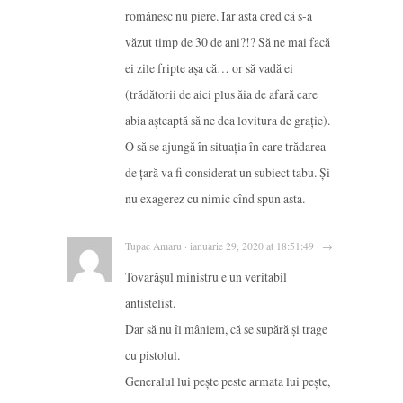
românesc nu piere. Iar asta cred că s-a
văzut timp de 30 de ani?!? Să ne mai facă
ei zile fripte așa că… or să vadă ei
(trădătorii de aici plus ăia de afară care
abia așteaptă să ne dea lovitura de grație).
O să se ajungă în situația în care trădarea
de țară va fi considerat un subiect tabu. Și
nu exagerez cu nimic cînd spun asta.
Tupac Amaru · ianuarie 29, 2020 at 18:51:49 · →
Tovarășul ministru e un veritabil
antistelist.
Dar să nu îl mâniem, că se supără și trage
cu pistolul.
Generalul lui pește peste armata lui pește,