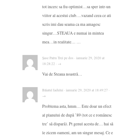
tot incerc sa fiu optimist…sa sper intr-un
viitor al acestui club….vazand ceea ce ati
scris imi dau seama ca ma amagesc
singur…STEAUA e numai in mintea
mea…in realitate… …
Șase Patru Trei pe dos · ianuarie 29, 2020 at
18:28:22 · →
Vai de Steaua noastră…
Băiatul Iadului · ianuarie 29, 2020 at 18:49:27 ·
→
Problema asta, hmm… Este doar un efect
al planului de după ’89 (tot ce e românesc
tre’ să dispară). Pt genul acesta de… hai să
le zicem oameni, am un singur mesaj. Ce e