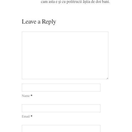
cam asta e și cu politrucii ăștia de doi bani.
Leave a Reply
*
Name
*
Email