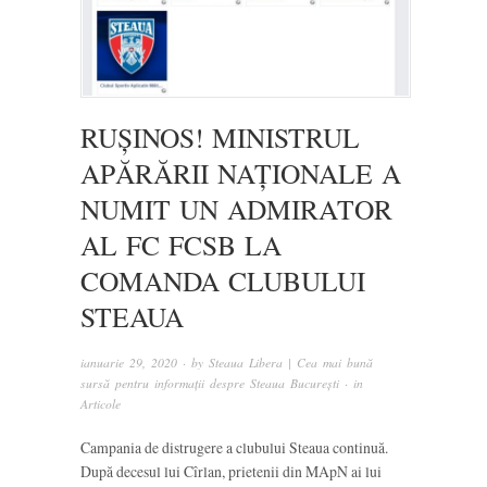
RUȘINOS! MINISTRUL
APĂRĂRII NAȚIONALE A
NUMIT UN ADMIRATOR
AL FC FCSB LA
COMANDA CLUBULUI
STEAUA
ianuarie 29, 2020
· by
Steaua Libera | Cea mai bună
sursă pentru informații despre Steaua București
· in
Articole
Campania de distrugere a clubului Steaua continuă.
După decesul lui Cîrlan, prietenii din MApN ai lui