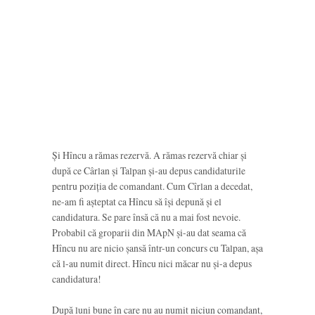
Și Hîncu a rămas rezervă. A rămas rezervă chiar și
după ce Cârlan și Talpan și-au depus candidaturile
pentru poziția de comandant. Cum Cîrlan a decedat,
ne-am fi așteptat ca Hîncu să își depună și el
candidatura. Se pare însă că nu a mai fost nevoie.
Probabil că groparii din MApN și-au dat seama că
Hîncu nu are nicio șansă într-un concurs cu Talpan, așa
că l-au numit direct. Hîncu nici măcar nu și-a depus
candidatura!
După luni bune în care nu au numit niciun comandant,