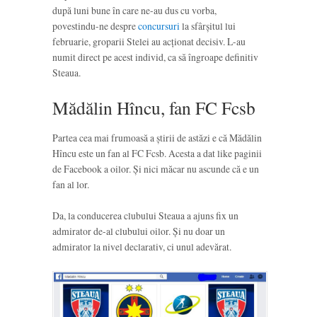
după luni bune în care ne-au dus cu vorba,
povestindu-ne despre
concursuri
la sfârșitul lui
februarie, groparii Stelei au acționat decisiv. L-au
numit direct pe acest individ, ca să îngroape definitiv
Steaua.
Mădălin Hîncu, fan FC Fcsb
Partea cea mai frumoasă a știrii de astăzi e că Mădălin
Hîncu este un fan al FC Fcsb. Acesta a dat like paginii
de Facebook a oilor. Și nici măcar nu ascunde că e un
fan al lor.
Da, la conducerea clubului Steaua a ajuns fix un
admirator de-al clubului oilor. Și nu doar un
admirator la nivel declarativ, ci unul adevărat.