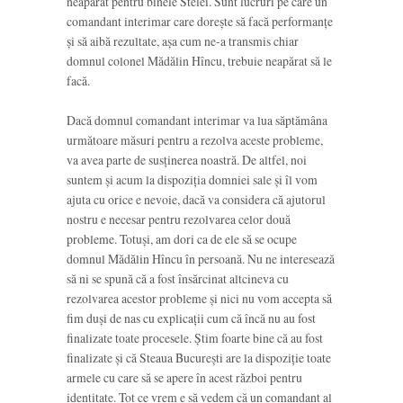
neapărat pentru binele Stelei. Sunt lucruri pe care un
comandant interimar care dorește să facă performanțe
și să aibă rezultate, așa cum ne-a transmis chiar
domnul colonel Mădălin Hîncu, trebuie neapărat să le
facă.
Dacă domnul comandant interimar va lua săptămâna
următoare măsuri pentru a rezolva aceste probleme,
va avea parte de susținerea noastră. De altfel, noi
suntem și acum la dispoziția domniei sale și îl vom
ajuta cu orice e nevoie, dacă va considera că ajutorul
nostru e necesar pentru rezolvarea celor două
probleme. Totuși, am dori ca de ele să se ocupe
domnul Mădălin Hîncu în persoană. Nu ne interesează
să ni se spună că a fost însărcinat altcineva cu
rezolvarea acestor probleme și nici nu vom accepta să
fim duși de nas cu explicații cum că încă nu au fost
finalizate toate procesele. Știm foarte bine că au fost
finalizate și că Steaua București are la dispoziție toate
armele cu care să se apere în acest război pentru
identitate. Tot ce vrem e să vedem că un comandant al