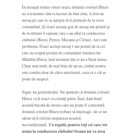
În mesajul trimis vineri seara, domnul colonel Hîncu
ne-a transmis câteva lucruri de bun simț. A fost un
mesaj pe care te-ai aștepta să îl primești de la orice
comandant. Și exact același gen de mesaj am primit și
de la ultimii 4 oameni care s-au aflat la conducerea
clubului (Boroi, Petrea, Mocanu și Cîrlan). Aici este
problema. Exact același mesaj l-am primit de la cei
care au ocupat poziția de comandant înaintea lui
Mădălin Hîncu, însă niciunul din ei nu a făcut nimic.
Chiar mai mult, de mai bine de un an, clubul nostru
este condus doar de către interimari, ceea ce e cât se
poate de suspect.
Sigur, nu generalizăm. Nu spunem că domnul colonel
Hîncu va fi exact ca ceilalți patru. Însă, dată fiind
această bucată de istorie care nu poate fi contestată,
domnul colonel Hîncu trebuie să înțeleagă de ce nu
sărim să îi oferim susținerea noastră
necondiționată.
Ca regulă, pentru toți cei care vor
urma la conducerea clubului Steaua nu va avea