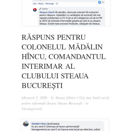
RĂSPUNS PENTRU
COLONELUL MĂDĂLIN
HÎNCU, COMANDANTUL
INTERIMAR AL
CLUBULUI STEAUA
BUCUREȘTI
februarie 2, 2020
· by
Steaua Libera | Cea mai bună sursă
pentru informații despre Steaua București
· in
Uncategorized