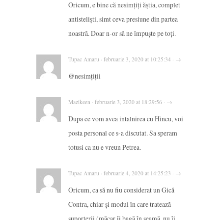
Oricum, e bine că nesimțiți ăștia, complet
antisteliști, simt ceva presiune din partea
noastră. Doar n-or să ne împuște pe toți.
Tupac Amaru · februarie 3, 2020 at 10:25:34 · →
@nesimțiții
Mazikeen · februarie 3, 2020 at 18:29:56 · →
Dupa ce vom avea intalnirea cu Hincu, voi
posta personal ce s-a discutat. Sa speram
totusi ca nu e vreun Petrea.
Tupac Amaru · februarie 4, 2020 at 14:25:23 · →
Oricum, ca să nu fiu considerat un Gică
Contra, chiar și modul în care tratează
suporterii (măcar îi bagă în seamă, nu îi