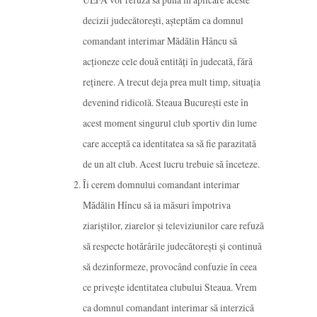
decizii judecătorești, așteptăm ca domnul
comandant interimar Mădălin Hâncu să
acționeze cele două entități în judecată, fără
reținere. A trecut deja prea mult timp, situația
devenind ridicolă. Steaua București este în
acest moment singurul club sportiv din lume
care acceptă ca identitatea sa să fie parazitată
de un alt club. Acest lucru trebuie să înceteze.
Îi cerem domnului comandant interimar
Mădălin Hîncu să ia măsuri împotriva
ziariștilor, ziarelor și televiziunilor care refuză
să respecte hotărârile judecătorești și continuă
să dezinformeze, provocând confuzie în ceea
ce privește identitatea clubului Steaua. Vrem
ca domnul comandant interimar să interzică