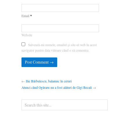
*
Email
Website
Salvează-mi numele, emailul și site-ul web în acest
navigator pentru data viitoare când o să comentez.
←
Ilie Bărbulescu, balamuc în ceruri
Atunci când Ogăraru nu a fost alături de Gigi Becali
→