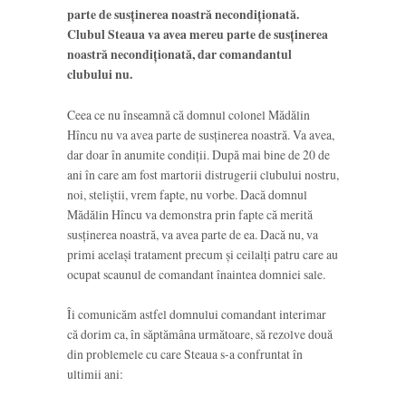
parte de susținerea noastră necondiționată.
Clubul Steaua va avea mereu parte de susținerea
noastră necondiționată, dar comandantul
clubului nu.
Ceea ce nu înseamnă că domnul colonel Mădălin
Hîncu nu va avea parte de susținerea noastră. Va avea,
dar doar în anumite condiții. După mai bine de 20 de
ani în care am fost martorii distrugerii clubului nostru,
noi, steliștii, vrem fapte, nu vorbe. Dacă domnul
Mădălin Hîncu va demonstra prin fapte că merită
susținerea noastră, va avea parte de ea. Dacă nu, va
primi același tratament precum și ceilalți patru care au
ocupat scaunul de comandant înaintea domniei sale.
Îi comunicăm astfel domnului comandant interimar
că dorim ca, în săptămâna următoare, să rezolve două
din problemele cu care Steaua s-a confruntat în
ultimii ani: