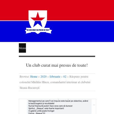
STEAUA
Menu
LIBERĂ
Un club curat mai presus de toate!
Browse:
Home
»
2020
»
februarie
»
02
»
Răspuns pentru
colonelul Mădălin Hîncu, comandantul interimar al clubului
Steaua București