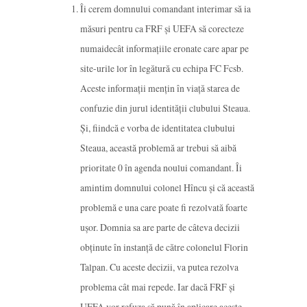
Îi cerem domnului comandant interimar să ia
măsuri pentru ca FRF și UEFA să corecteze
numaidecât informațiile eronate care apar pe
site-urile lor în legătură cu echipa FC Fcsb.
Aceste informații mențin în viață starea de
confuzie din jurul identității clubului Steaua.
Și, fiindcă e vorba de identitatea clubului
Steaua, această problemă ar trebui să aibă
prioritate 0 în agenda noului comandant. Îi
amintim domnului colonel Hîncu și că această
problemă e una care poate fi rezolvată foarte
ușor. Domnia sa are parte de câteva decizii
obținute în instanță de către colonelul Florin
Talpan. Cu aceste decizii, va putea rezolva
problema cât mai repede. Iar dacă FRF și
UEFA vor refuza să pună în aplicare aceste