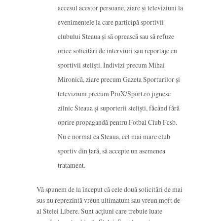
accesul acestor persoane, ziare și televiziuni la
evenimentele la care participă sportivii
clubului Steaua și să oprească sau să refuze
orice solicitări de interviuri sau reportaje cu
sportivii steliști. Indivizi precum Mihai
Mironică, ziare precum Gazeta Sporturilor și
televiziuni precum ProX/Sport.ro jignesc
zilnic Steaua și suporterii steliști, făcând fără
oprire propagandă pentru Fotbal Club Fcsb.
Nu e normal ca Steaua, cel mai mare club
sportiv din țară, să accepte un asemenea
tratament.
Vă spunem de la început că cele două solicitări de mai
sus nu reprezintă vreun ultimatum sau vreun moft de-
al Stelei Libere. Sunt acțiuni care trebuie luate