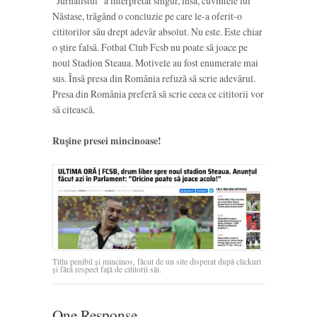
”Jurnalistul” a interpretat singur, însă, cuvintele lui
Năstase, trăgând o concluzie pe care le-a oferit-o
cititorilor său drept adevăr absolut. Nu este. Este chiar
o știre falsă. Fotbal Club Fcsb nu poate să joace pe
noul Stadion Steaua. Motivele au fost enumerate mai
sus. Însă presa din România refuză să scrie adevărul.
Presa din România preferă să scrie ceea ce cititorii vor
să citească.
Rușine presei mincinoase!
Titlu penibil și mincinos, făcut de un site disperat după clickuri
și fără respect față de cititorii săi.
One Response