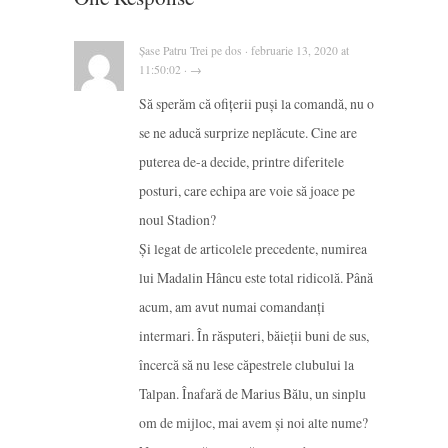
Șase Patru Trei pe dos · februarie 13, 2020 at
11:50:02 · →
Să sperăm că ofițerii puși la comandă, nu o
se ne aducă surprize neplăcute. Cine are
puterea de-a decide, printre diferitele
posturi, care echipa are voie să joace pe
noul Stadion?
Și legat de articolele precedente, numirea
lui Madalin Hâncu este total ridicolă. Până
acum, am avut numai comandanți
intermari. În răsputeri, băieții buni de sus,
încercă să nu lese căpestrele clubului la
Talpan. Înafară de Marius Bălu, un sinplu
om de mijloc, mai avem și noi alte nume?