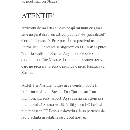
pe noul stadion Steaua!
ATENȚIE!
Articolul de mai sus nu este neapărat unul original.
Este inspirat dintr-un articol publicat de ”jurnalistul”
Cornel Popescu în ProSport. În respectivul articol,
”jurnalistul” încearcă să sugereze că FC Fcsb ar putea
închiria stadionul Steaua. Argumentele sale sunt
cuvintele lui Ilie Năstase, fost mare tenismen stelist,
care nu prea are în aceste momente nicio legătură cu
Steaua.
Astfel, Ilie Năstase nu știe în ce condiții poate fi
închiriat stadionul Steaua. Dar ”jurnalistul” nu
menționează acest aspect. Așa cum nu menționează
nici faptul că Steaua se află în litigiu cu FC Fcsb și
nici faptul că FC Fcsb s-a dovedit a fi un partener de
rea-credință în relațiile cu clubul nostru.