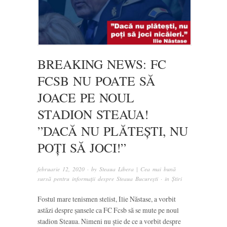
BREAKING NEWS: FC
FCSB NU POATE SĂ
JOACE PE NOUL
STADION STEAUA!
”DACĂ NU PLĂTEȘTI, NU
POȚI SĂ JOCI!”
februarie 12, 2020
· by
Steaua Libera | Cea mai bună
sursă pentru informații despre Steaua București
· in
Știri
Fostul mare tenismen stelist, Ilie Năstase, a vorbit
astăzi despre șansele ca FC Fcsb să se mute pe noul
stadion Steaua. Nimeni nu știe de ce a vorbit despre