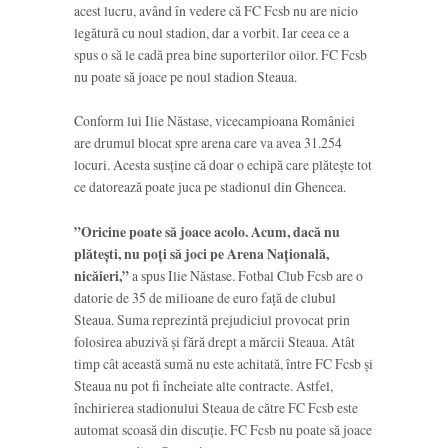
acest lucru, având în vedere că FC Fcsb nu are nicio
legătură cu noul stadion, dar a vorbit. Iar ceea ce a
spus o să le cadă prea bine suporterilor oilor. FC Fcsb
nu poate să joace pe noul stadion Steaua.
Conform lui Ilie Năstase, vicecampioana României
are drumul blocat spre arena care va avea 31.254
locuri. Acesta susține că doar o echipă care plătește tot
ce datorează poate juca pe stadionul din Ghencea.
”Oricine poate să joace acolo. Acum, dacă nu
plătești, nu poți să joci pe Arena Națională,
nicăieri,”
a spus Ilie Năstase. Fotbal Club Fcsb are o
datorie de 35 de milioane de euro față de clubul
Steaua. Suma reprezintă prejudiciul provocat prin
folosirea abuzivă și fără drept a mărcii Steaua. Atât
timp cât această sumă nu este achitată, între FC Fcsb și
Steaua nu pot fi încheiate alte contracte. Astfel,
închirierea stadionului Steaua de către FC Fcsb este
automat scoasă din discuție. FC Fcsb nu poate să joace