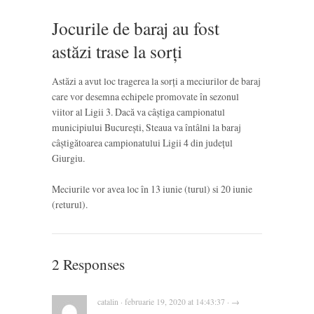
Jocurile de baraj au fost
astăzi trase la sorți
Astăzi a avut loc tragerea la sorți a meciurilor de baraj
care vor desemna echipele promovate în sezonul
viitor al Ligii 3. Dacă va câștiga campionatul
municipiului București, Steaua va întâlni la baraj
câștigătoarea campionatului Ligii 4 din județul
Giurgiu.
Meciurile vor avea loc în 13 iunie (turul) si 20 iunie
(returul).
2 Responses
catalin · februarie 19, 2020 at 14:43:37 · →