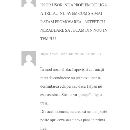
USOR USOR..NE APROPIEM DE LIGA
A TREIA…NU AVEM CUM SA MAI
RATAM PROMOVAREA,..ASTEPT CU
NERABDARE SA JUCAM DIN NOU IN
TEMPLU
Tupac Amaru · februarie 20, 2020 at 10:39:37 ·
→
În mod normal, dacă apeviștii cu funcții
mari de conducere nu primesc liber la
desființarea echipei sau dacă Talpan nu
este asasinat, Steaua va ajunge în liga a
treia.
Din acel moment, nu cred că ne mai poate
poate opri ceva sau cineva până în prima
ligă.