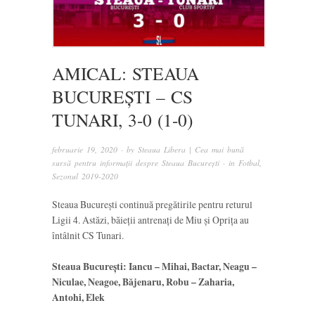
AMICAL: STEAUA
BUCUREȘTI – CS
TUNARI, 3-0 (1-0)
februarie 19, 2020
· by
Steaua Libera | Cea mai bună
sursă pentru informații despre Steaua București
· in
Fotbal
,
Sezonul 2019-2020
Steaua București continuă pregătirile pentru returul
Ligii 4. Astăzi, băieții antrenați de Miu și Oprița au
întâlnit CS Tunari.
Steaua București: Iancu – Mihai, Bactar, Neagu –
Niculae, Neagoe, Băjenaru, Robu – Zaharia,
Antohi, Elek