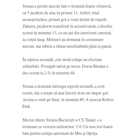
Steaua a pornit meciul într-o formulă foarte ofensivă,
cu 5 jucători de atac în primul 11. Astfel, total
nesurprinzător, primul gol a venit destul de repede.
Zaharia, jucătorul transferat în această iarnă, a deschis
scorul în minutul 13, cu un șut din interiorul careului,
la colțul lung. Militarii au dominat în continuare
meciul, dar tabela a rămas neschimbată până la pauză.
În repriza secundă, cele două echipe au efectuat
schimbări. Proaspăt intrat pe teren, Florin Răsdan a
dus scorul la 2-0, în minutul 48.
Steaua a dominat întreaga repriză secundă, a avut
ocazii, dar a reușit să mai înscrie doar un singur gol.
Acesta a venit pe final, în minutul 89. A marcat Robert
Elek.
Meciul dintre Steaua București si CS Tunari s-a
terminat cu victoria militarilor, 3-0. Un nou test foarte
bun pentru echipa antrenată de Miu și Oprița.