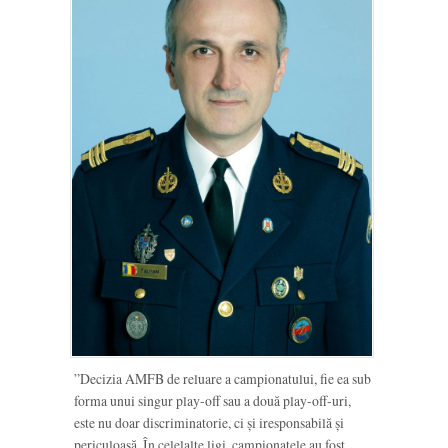
”Decizia AMFB de reluare a campionatului, fie ea sub
forma unui singur play-off sau a două play-off-uri,
este nu doar discriminatorie, ci și iresponsabilă și
periculoasă. În celelalte ligi, campionatele au fost