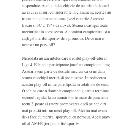
suspendate. Acolo unde echipele de pe primele locuri
au avut avansuri considerabile în clasament, acestea au
trecut mai departe automat (vezi cazurile Aerostar
Bacău și FC U 1948 Craiova). Steaua a câștigat toate
meciurile din acest sezon. A dominat campionatul și a
câștigat meritul sportiv de a promova. De ce mai e
necesar un play-off?
Niciodată nu am înțeles care e rostul play-off-ului în
Liga 4. Echipele participante joacă un campionat lung.
Așadar avem parte de destule meciuri ca să ne dăm
seama ce echipă merită să promoveze. Introducerea
acestui play-off mi se pare lipsită în totalitate de sens.
O echipă care a dominat campionatul, care a terminat
sezonul regulat la un număr foarte mare de puncte de
locul 2, poate să rateze promovarea dacă prinde o zi
mai proastă într-un meci play-off. Aici nu mai avem
de-a face cu meritul sportiv, ci cu norocul. Acest play-
off al AMFB șterge meritul sportiv.