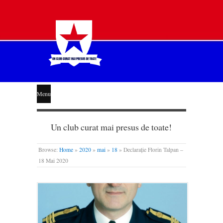
STEAUA
Menu
LIBERĂ
Un club curat mai presus de toate!
Browse:
Home
»
2020
»
mai
»
18
»
Declarație Florin Talpan –
18 Mai 2020