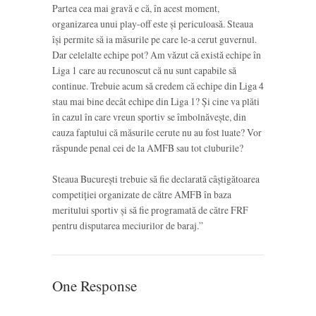
Partea cea mai gravă e că, în acest moment,
organizarea unui play-off este și periculoasă. Steaua
își permite să ia măsurile pe care le-a cerut guvernul.
Dar celelalte echipe pot? Am văzut că există echipe în
Liga 1 care au recunoscut că nu sunt capabile să
continue. Trebuie acum să credem că echipe din Liga 4
stau mai bine decât echipe din Liga 1? Și cine va plăti
în cazul în care vreun sportiv se îmbolnăvește, din
cauza faptului că măsurile cerute nu au fost luate? Vor
răspunde penal cei de la AMFB sau tot cluburile?
Steaua București trebuie să fie declarată câștigătoarea
competiției organizate de către AMFB în baza
meritului sportiv și să fie programată de către FRF
pentru disputarea meciurilor de baraj.”
One Response