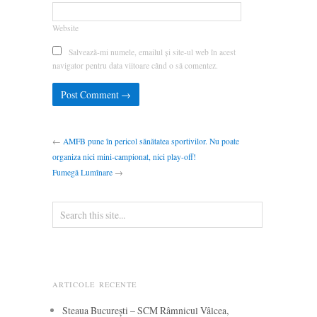
Website
Salvează-mi numele, emailul și site-ul web în acest
navigator pentru data viitoare când o să comentez.
←
AMFB pune în pericol sănătatea sportivilor. Nu poate
organiza nici mini-campionat, nici play-off!
Fumegă Lumînare
→
ARTICOLE RECENTE
Steaua București – SCM Râmnicul Vâlcea,