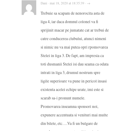
Dani · mai 18, 2020 at 18:35:39 · →
Trebuie sa scapam de nenorocita asta de
liga 4, iar daca domnul colonel va fi
sprijinit macar pe jumatate cat ar trebui de
catre conducerea clubului, atunci nimeni
si nimic nu va mai putea opri rpomovarea
Stelei in liga 3. De fapt, am impresia ca
toti dusmanii Stelei isi dau seama ca odata
intrati in liga 3, drumul nostrum spre
ligile superioare va pune in pericol insasi
existenta acelei echipe urate, imi este si
scarab sa-i pronunt numele.
Promovarea inseamna sponsori noi,
expunere accentuata si venituri mai multe
din bilete, etc….Va fi un bulgare de