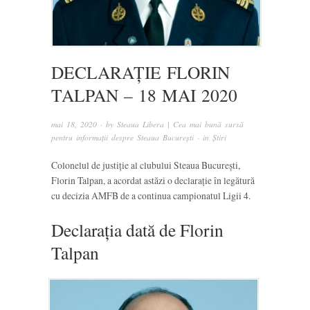
DECLARAȚIE FLORIN
TALPAN – 18 MAI 2020
mai 18, 2020
· by
Steaua Libera | Cea mai bună sursă
pentru informații despre Steaua București
· in
Știri
Colonelul de justiție al clubului Steaua București,
Florin Talpan, a acordat astăzi o declarație în legătură
cu decizia AMFB de a continua campionatul Ligii 4.
Declarația dată de Florin
Talpan