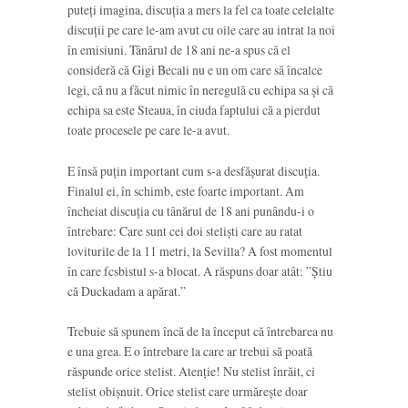
puteți imagina, discuția a mers la fel ca toate celelalte
discuții pe care le-am avut cu oile care au intrat la noi
în emisiuni. Tânărul de 18 ani ne-a spus că el
consideră că Gigi Becali nu e un om care să încalce
legi, că nu a făcut nimic în neregulă cu echipa sa și că
echipa sa este Steaua, în ciuda faptului că a pierdut
toate procesele pe care le-a avut.
E însă puțin important cum s-a desfășurat discuția.
Finalul ei, în schimb, este foarte important. Am
încheiat discuția cu tânărul de 18 ani punându-i o
întrebare: Care sunt cei doi steliști care au ratat
loviturile de la 11 metri, la Sevilla? A fost momentul
în care fcsbistul s-a blocat. A răspuns doar atât: ”Știu
că Duckadam a apărat.”
Trebuie să spunem încă de la început că întrebarea nu
e una grea. E o întrebare la care ar trebui să poată
răspunde orice stelist. Atenție! Nu stelist înrăit, ci
stelist obișnuit. Orice stelist care urmărește doar