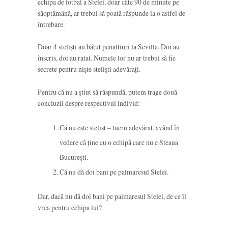
echipa de fotbal a Stelei, doar câte 90 de minute pe
săoptămână, ar trebui să poată răspunde la o astfel de
întrebare.
Doar 4 steliști au bătut penaltiuri la Sevilla. Doi au
înscris, doi au ratat. Numele lor nu ar trebui să fie
secrete pentru niște steliști adevărați.
Pentru că nu a știut să răspundă, putem trage două
concluzii despre respectivul individ:
Că nu este stelist – lucru adevărat, având în
vedere că ține cu o echipă care nu e Steaua
București.
Că nu dă doi bani pe palmaresul Stelei.
Dar, dacă nu dă doi bani pe palmaresul Stelei, de ce îl
vrea pentru echipa lui?