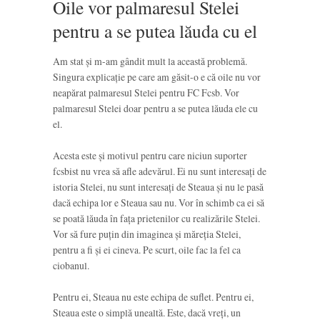
Oile vor palmaresul Stelei
pentru a se putea lăuda cu el
Am stat și m-am gândit mult la această problemă.
Singura explicație pe care am găsit-o e că oile nu vor
neapărat palmaresul Stelei pentru FC Fcsb. Vor
palmaresul Stelei doar pentru a se putea lăuda ele cu
el.
Acesta este și motivul pentru care niciun suporter
fcsbist nu vrea să afle adevărul. Ei nu sunt interesați de
istoria Stelei, nu sunt interesați de Steaua și nu le pasă
dacă echipa lor e Steaua sau nu. Vor în schimb ca ei să
se poată lăuda în fața prietenilor cu realizările Stelei.
Vor să fure puțin din imaginea și măreția Stelei,
pentru a fi și ei cineva. Pe scurt, oile fac la fel ca
ciobanul.
Pentru ei, Steaua nu este echipa de suflet. Pentru ei,
Steaua este o simplă unealtă. Este, dacă vreți, un