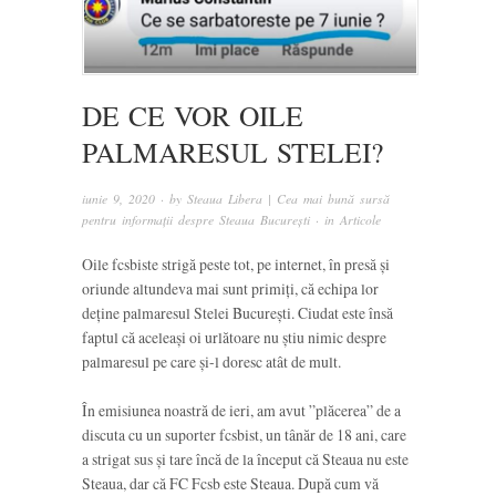
DE CE VOR OILE
PALMARESUL STELEI?
iunie 9, 2020
· by
Steaua Libera | Cea mai bună sursă
pentru informații despre Steaua București
· in
Articole
Oile fcsbiste strigă peste tot, pe internet, în presă și
oriunde altundeva mai sunt primiți, că echipa lor
deține palmaresul Stelei București. Ciudat este însă
faptul că aceleași oi urlătoare nu știu nimic despre
palmaresul pe care și-l doresc atât de mult.
În emisiunea noastră de ieri, am avut ”plăcerea” de a
discuta cu un suporter fcsbist, un tânăr de 18 ani, care
a strigat sus și tare încă de la început că Steaua nu este
Steaua, dar că FC Fcsb este Steaua. După cum vă