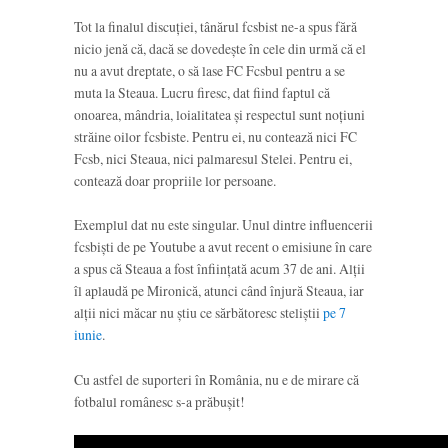
Tot la finalul discuției, tânărul fcsbist ne-a spus fără
nicio jenă că, dacă se dovedește în cele din urmă că el
nu a avut dreptate, o să lase FC Fcsbul pentru a se
muta la Steaua. Lucru firesc, dat fiind faptul că
onoarea, mândria, loialitatea și respectul sunt noțiuni
străine oilor fcsbiste. Pentru ei, nu contează nici FC
Fcsb, nici Steaua, nici palmaresul Stelei. Pentru ei,
contează doar propriile lor persoane.
Exemplul dat nu este singular. Unul dintre influencerii
fcsbiști de pe Youtube a avut recent o emisiune în care
a spus că Steaua a fost înființată acum 37 de ani. Alții
îl aplaudă pe Mironică, atunci când înjură Steaua, iar
alții nici măcar nu știu ce sărbătoresc steliștii
pe 7
iunie
.
Cu astfel de suporteri în România, nu e de mirare că
fotbalul românesc s-a prăbușit!