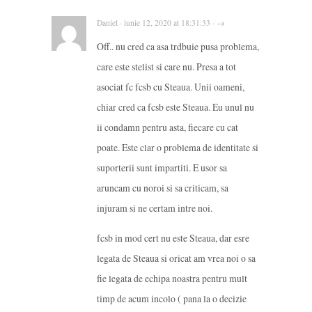
Daniel · iunie 12, 2020 at 18:31:33 · →
Off.. nu cred ca asa trdbuie pusa problema,
care este stelist si care nu. Presa a tot
asociat fc fcsb cu Steaua. Unii oameni,
chiar cred ca fcsb este Steaua. Eu unul nu
ii condamn pentru asta, fiecare cu cat
poate. Este clar o problema de identitate si
suporterii sunt impartiti. E usor sa
aruncam cu noroi si sa criticam, sa
injuram si ne certam intre noi.
fcsb in mod cert nu este Steaua, dar esre
legata de Steaua si oricat am vrea noi o sa
fie legata de echipa noastra pentru mult
timp de acum incolo ( pana la o decizie