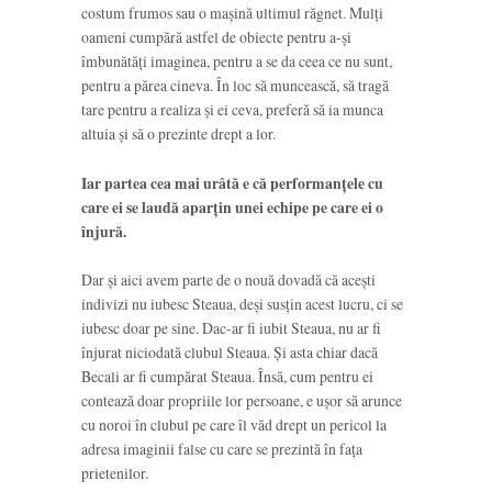
costum frumos sau o mașină ultimul răgnet. Mulți
oameni cumpără astfel de obiecte pentru a-și
îmbunătăți imaginea, pentru a se da ceea ce nu sunt,
pentru a părea cineva. În loc să muncească, să tragă
tare pentru a realiza și ei ceva, preferă să ia munca
altuia și să o prezinte drept a lor.
Iar partea cea mai urâtă e că performanțele cu
care ei se laudă aparțin unei echipe pe care ei o
înjură.
Dar și aici avem parte de o nouă dovadă că acești
indivizi nu iubesc Steaua, deși susțin acest lucru, ci se
iubesc doar pe sine. Dac-ar fi iubit Steaua, nu ar fi
înjurat niciodată clubul Steaua. Și asta chiar dacă
Becali ar fi cumpărat Steaua. Însă, cum pentru ei
contează doar propriile lor persoane, e ușor să arunce
cu noroi în clubul pe care îl văd drept un pericol la
adresa imaginii false cu care se prezintă în fața
prietenilor.