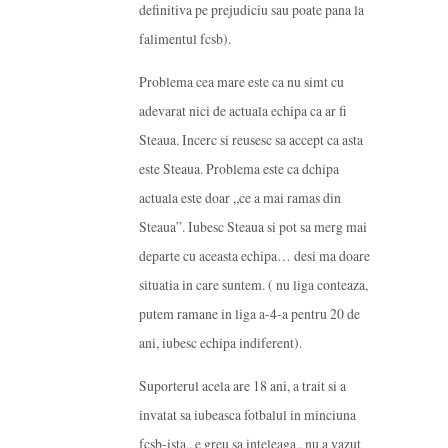
definitiva pe prejudiciu sau poate pana la
falimentul fcsb).
Problema cea mare este ca nu simt cu
adevarat nici de actuala echipa ca ar fi
Steaua. Incerc si reusesc sa accept ca asta
este Steaua. Problema este ca dchipa
actuala este doar „ce a mai ramas din
Steaua”. Iubesc Steaua si pot sa merg mai
departe cu aceasta echipa… desi ma doare
situatia in care suntem. ( nu liga conteaza,
putem ramane in liga a-4-a pentru 20 de
ani, iubesc echipa indiferent).
Suporterul acela are 18 ani, a trait si a
invatat sa iubeasca fotbalul in minciuna
fcsb-ista.. e greu sa inteleaga.. nu a vazut