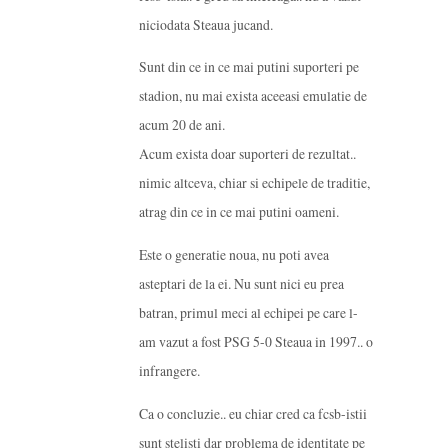
niciodata Steaua jucand.
Sunt din ce in ce mai putini suporteri pe
stadion, nu mai exista aceeasi emulatie de
acum 20 de ani.
Acum exista doar suporteri de rezultat..
nimic altceva, chiar si echipele de traditie,
atrag din ce in ce mai putini oameni.
Este o generatie noua, nu poti avea
asteptari de la ei. Nu sunt nici eu prea
batran, primul meci al echipei pe care l-
am vazut a fost PSG 5-0 Steaua in 1997.. o
infrangere.
Ca o concluzie.. eu chiar cred ca fcsb-istii
sunt stelisti dar problema de identitate pe