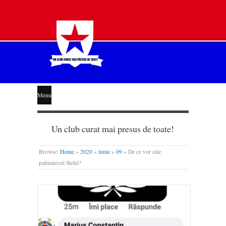
STEAUA
Menu
LIBERĂ
Un club curat mai presus de toate!
Browse:
Home
»
2020
»
iunie
»
09
»
De ce vor oile
palmaresul Stelei?