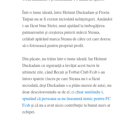
Într-o lume ideală, între Helmut Duckadam și Florin
Talpan nu ar fi existat niciodată neînțelegeri. Amândoi
i-au făcut bine Stelei, unul ajutând la îmbogățirea
palmaresului și creșterea puterii mărcii Steaua,
celălalt apărând marca Steaua de către cei care doresc
să o folosească pentru propriul profit.
Din păcate, nu trăim într-o lume ideală. Iar Helmut
Duckadam cu siguranță a învățat acest lucru în
ultimele zile, când Becali și Fotbal Club Fcsb i-au
întors spatele (lucru pe care Steaua nu l-a făcut
niciodată, deși Duckadam s-a plâns mereu de asta), nu
doar descotorosindu-se de el,
ci chiar umilindu-l,
spunând că persoana sa nu înseamnă nimic pentru FC
Fcsb
și că nu a avut nicio contribuție la bunul mers al
echipei.