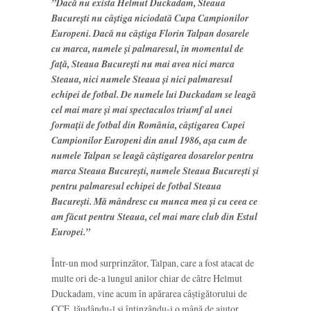
”Dacă nu exista Helmut Duckadam, Steaua
București nu câștiga niciodată Cupa Campionilor
Europeni. Dacă nu câștiga Florin Talpan dosarele
cu marca, numele și palmaresul, în momentul de
față, Steaua București nu mai avea nici marca
Steaua, nici numele Steaua și nici palmaresul
echipei de fotbal. De numele lui Duckadam se leagă
cel mai mare și mai spectaculos triumf al unei
formații de fotbal din România, câștigarea Cupei
Campionilor Europeni din anul 1986, așa cum de
numele Talpan se leagă câștigarea dosarelor pentru
marca Steaua București, numele Steaua București și
pentru palmaresul echipei de fotbal Steaua
București. Mă mândresc cu munca mea și cu ceea ce
am făcut pentru Steaua, cel mai mare club din Estul
Europei.”
Într-un mod surprinzător, Talpan, care a fost atacat de
multe ori de-a lungul anilor chiar de către Helmut
Duckadam, vine acum în apărarea câștigătorului de
CCE, lăudându-l și întinzându-i o mână de ajutor.