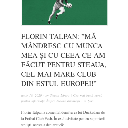
FLORIN TALPAN: ”MĂ
MÂNDRESC CU MUNCA
MEA ȘI CU CEEA CE AM
FĂCUT PENTRU STEAUA,
CEL MAI MARE CLUB
DIN ESTUL EUROPEI!”
iunie 16, 2020
· by
Steaua Libera | Cea mai bună sursă
pentru informații despre Steaua București
· in
Știri
Florin Talpan a comentat demiterea lui Duckadam de
la Fotbal Club Fcsb. În exclusivitate pentru suporterii
steliști, acesta a declarat că: