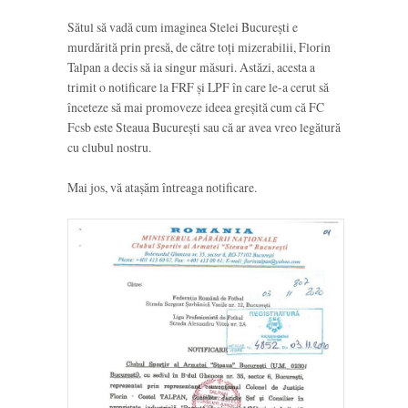
Sătul să vadă cum imaginea Stelei București e
murdărită prin presă, de către toți mizerabilii, Florin
Talpan a decis să ia singur măsuri. Astăzi, acesta a
trimit o notificare la FRF și LPF în care le-a cerut să
înceteze să mai promoveze ideea greșită cum că FC
Fcsb este Steaua București sau că ar avea vreo legătură
cu clubul nostru.
Mai jos, vă atașăm întreaga notificare.