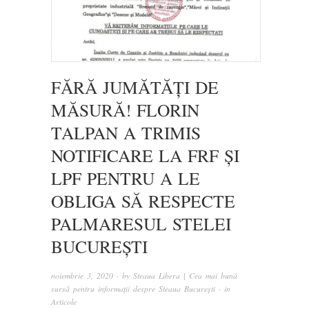
FĂRĂ JUMĂTĂȚI DE
MĂSURĂ! FLORIN
TALPAN A TRIMIS
NOTIFICARE LA FRF ȘI
LPF PENTRU A LE
OBLIGA SĂ RESPECTE
PALMARESUL STELEI
BUCUREȘTI
noiembrie 3, 2020
· by
Steaua Libera | Cea mai bună
sursă pentru informații despre Steaua București
· in
Articole