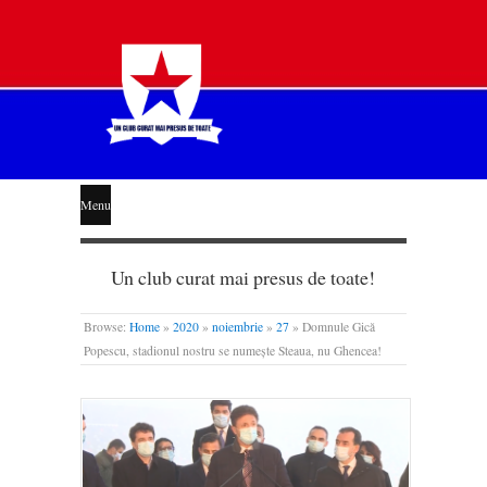
STEAUA
Menu
LIBERĂ
Un club curat mai presus de toate!
Browse:
Home
»
2020
»
noiembrie
»
27
»
Domnule Gică
Popescu, stadionul nostru se numește Steaua, nu Ghencea!