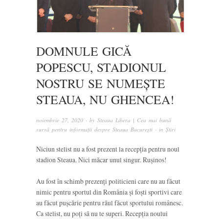
DOMNULE GICĂ
POPESCU, STADIONUL
NOSTRU SE NUMEȘTE
STEAUA, NU GHENCEA!
noiembrie 27, 2020
· by
Steaua Libera | Cea mai bună
sursă pentru informații despre Steaua București
· in
Știri
Niciun stelist nu a fost prezent la recepția pentru noul
stadion Steaua. Nici măcar unul singur. Rușinos!
Au fost în schimb prezenți politicieni care nu au făcut
nimic pentru sportul din România și foști sportivi care
au făcut pușcărie pentru răul făcut sportului românesc.
Ca stelist, nu poți să nu te superi. Recepția noului