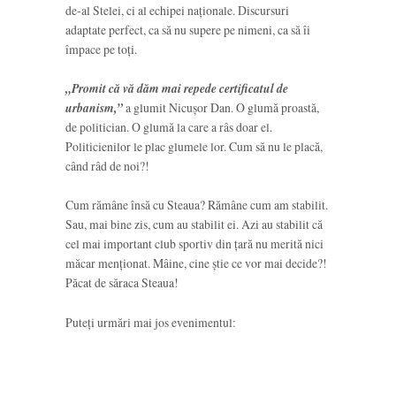
de-al Stelei, ci al echipei naționale. Discursuri
adaptate perfect, ca să nu supere pe nimeni, ca să îi
împace pe toți.
„Promit că vă dăm mai repede certificatul de
urbanism,”
a glumit Nicușor Dan. O glumă proastă,
de politician. O glumă la care a râs doar el.
Politicienilor le plac glumele lor. Cum să nu le placă,
când râd de noi?!
Cum rămâne însă cu Steaua? Rămâne cum am stabilit.
Sau, mai bine zis, cum au stabilit ei. Azi au stabilit că
cel mai important club sportiv din țară nu merită nici
măcar menționat. Mâine, cine știe ce vor mai decide?!
Păcat de săraca Steaua!
Puteți urmări mai jos evenimentul: