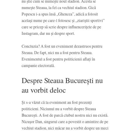
nu știe cum se numește noul stadion. Acesta se
numește Steaua, la fel ca vechiul stadion. Gică
Popescu i-a spus însă „Ghencea”, adică a folosit
același nume pe care-l folosesc și „ziariștii sportivi”
care se pricep să scrie despre influencerițele de pe
Instagram, dar nu și despre sport.
Concluzia? A fost un eveniment dezastruos pentru
Steaua. De fapt, nici nu a fost pentru Steaua.
Evenimentul a fost pentru politicienii aflați în
campanie electorală.
Despre Steaua București nu
au vorbit deloc
Și s-a văzut că la eveniment au fost prezenți
politicieni. Niciunul nu a vorbit despre Steaua
București. A fost de parcă clubul nostru nici nu există.
Nicușor Dan, singurul care a povestit o amintire de pe
vechiul stadion, nici măcar nu a vorbit despre un meci