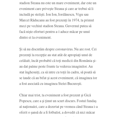
stadion Steaua nu este un mare eveniment, dar este un
eveniment care privește Steaua și care ar trebui să îi
includă pe steliști. Ion Ion, Iordănescu, Vigu sau
Marcel Răducanu au fost prezenți în 1974, la primul
meci pe vechiul stadion Steaua. Guvernul putea să
facă niște eforturi pentru a-l aduce măcar pe unul
dintre ei la eveniment.
Și să nu discutăm despre coronavirus. Nu are rost. Cei
prezenți la recepție au stat atât de apropiați unul de
celălalt, încât probabil că toți medicii din România și-
au dat palme peste frunte la vederea imaginilor. Au
stat înghesuiți, ca să intre cu toții în cadru, să poată să
se laude că au bifat și acest eveniment, că imaginea lor
a fost asociată cu imaginea Stelei București.
Chiar mai trist, la eveniment a fost prezent și Gică
Popescu, care a și ținut un scurt discurs. Fostul fundaș
al naționalei, care a dezertat pe vremea când Steaua i-a
oferit o șansă de a fi fotbalist, a dovedit că nici măcar