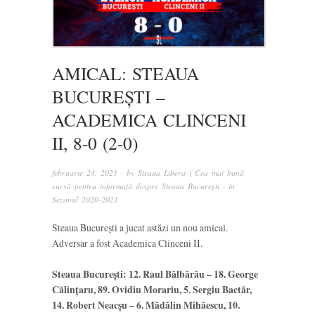
AMICAL: STEAUA
BUCUREȘTI –
ACADEMICA CLINCENI
II, 8-0 (2-0)
februarie 24, 2021
· by
Steaua Libera | Cea mai bună
sursă pentru informații despre Steaua București
· in
Sezonul 2020-2021
Steaua București a jucat astăzi un nou amical.
Adversar a fost Academica Clinceni II.
Steaua București: 12. Raul Bălbărău – 18. George
Călințaru, 89. Ovidiu Morariu, 5. Sergiu Bactăr,
14. Robert Neacșu – 6. Mădălin Mihăescu, 10.