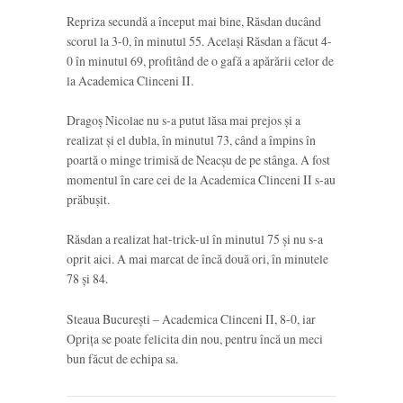
Repriza secundă a început mai bine, Răsdan ducând
scorul la 3-0, în minutul 55. Același Răsdan a făcut 4-
0 în minutul 69, profitând de o gafă a apărării celor de
la Academica Clinceni II.
Dragoș Nicolae nu s-a putut lăsa mai prejos și a
realizat și el dubla, în minutul 73, când a împins în
poartă o minge trimisă de Neacșu de pe stânga. A fost
momentul în care cei de la Academica Clinceni II s-au
prăbușit.
Răsdan a realizat hat-trick-ul în minutul 75 și nu s-a
oprit aici. A mai marcat de încă două ori, în minutele
78 și 84.
Steaua București – Academica Clinceni II, 8-0, iar
Oprița se poate felicita din nou, pentru încă un meci
bun făcut de echipa sa.