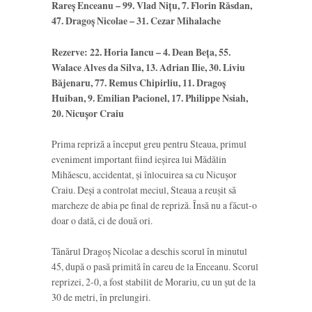
Rareș Enceanu – 99. Vlad Nițu, 7. Florin Răsdan,
47. Dragoș Nicolae – 31. Cezar Mihalache
Rezerve: 22. Horia Iancu – 4. Dean Beța, 55.
Walace Alves da Silva, 13. Adrian Ilie, 30. Liviu
Băjenaru, 77. Remus Chipirliu, 11. Dragoș
Huiban, 9. Emilian Pacionel, 17. Philippe Nsiah,
20. Nicușor Craiu
Prima repriză a început greu pentru Steaua, primul
eveniment important fiind ieșirea lui Mădălin
Mihăescu, accidentat, și înlocuirea sa cu Nicușor
Craiu. Deși a controlat meciul, Steaua a reușit să
marcheze de abia pe final de repriză. Însă nu a făcut-o
doar o dată, ci de două ori.
Tânărul Dragoș Nicolae a deschis scorul în minutul
45, după o pasă primită în careu de la Enceanu. Scorul
reprizei, 2-0, a fost stabilit de Morariu, cu un șut de la
30 de metri, în prelungiri.