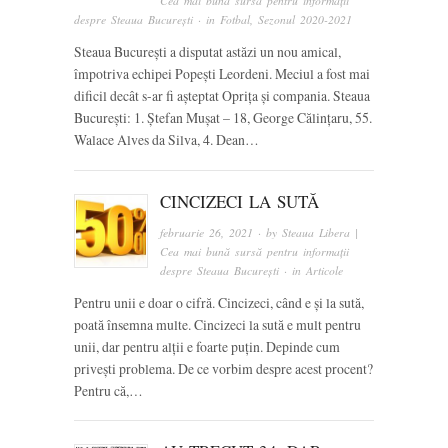
Cea mai bună sursă pentru informații
despre Steaua București
· in
Fotbal
,
Sezonul 2020-2021
Steaua București a disputat astăzi un nou amical,
împotriva echipei Popești Leordeni. Meciul a fost mai
dificil decât s-ar fi așteptat Oprița și compania. Steaua
București: 1. Ștefan Mușat – 18, George Călințaru, 55.
Walace Alves da Silva, 4. Dean…
CINCIZECI LA SUTĂ
februarie 26, 2021
· by
Steaua Libera |
Cea mai bună sursă pentru informații
despre Steaua București
· in
Articole
Pentru unii e doar o cifră. Cincizeci, când e și la sută,
poată însemna multe. Cincizeci la sută e mult pentru
unii, dar pentru alții e foarte puțin. Depinde cum
privești problema. De ce vorbim despre acest procent?
Pentru că,…