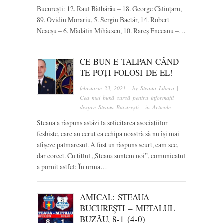
București: 12. Raul Bălbărău – 18. George Călințaru,
89. Ovidiu Morariu, 5. Sergiu Bactăr, 14. Robert
Neacșu – 6. Mădălin Mihăescu, 10. Rareș Enceanu –…
CE BUN E TALPAN CÂND
TE POȚI FOLOSI DE EL!
februarie 23, 2021
· by
Steaua Libera |
Cea mai bună sursă pentru informații
despre Steaua București
· in
Articole
Steaua a răspuns astăzi la solicitarea asociațiilor
fcsbiste, care au cerut ca echipa noastră să nu își mai
afișeze palmaresul. A fost un răspuns scurt, cam sec,
dar corect. Cu titlul „Steaua suntem noi”, comunicatul
a pornit astfel: În urma…
AMICAL: STEAUA
BUCUREȘTI – METALUL
BUZĂU, 8-1 (4-0)