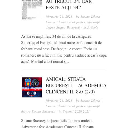
AU TRECUT 34. DAR
PESTE ALȚI 34?
februarie 24, 2021
· by
Steaua Libera |
Cea mai bună sursă pentru informații
despre Steaua București
· in
Articole
Astăzi se împlinesc 34 de ani de la câștigarea
Supercupei Europei, ultimul mare trofeu cucerit de
fotbalul românesc. De fapt, nu e corect. Fotbalul
românesc nu a făcut nimic pentru a aduce această cupă
acasă. Meritul a fost numai și…
AMICAL: STEAUA
BUCUREȘTI – ACADEMICA
CLINCENI II, 8-0 (2-0)
februarie 24, 2021
· by
Steaua Libera |
Cea mai bună sursă pentru informații
despre Steaua București
· in
Sezonul 2020-2021
Steaua București a jucat astăzi un nou amical.
Adversar a fost Academica Clinceni II. Steaua