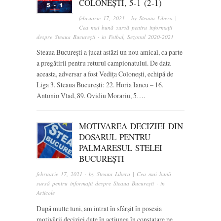
COLONEȘTI, 5-1 (2-1)
februarie 17, 2021
· by
Steaua Libera |
Cea mai bună sursă pentru informații
despre Steaua București
· in
Fotbal
,
Sezonul 2020-2021
Steaua București a jucat astăzi un nou amical, ca parte
a pregătirii pentru returul campionatului. De data
aceasta, adversar a fost Vedița Colonești, echipă de
Liga 3. Steaua București: 22. Horia Iancu – 16.
Antonio Vlad, 89. Ovidiu Morariu, 5….
MOTIVAREA DECIZIEI DIN
DOSARUL PENTRU
PALMARESUL STELEI
BUCUREȘTI
februarie 17, 2021
· by
Steaua Libera | Cea mai bună
sursă pentru informații despre Steaua București
· in
Articole
După multe luni, am intrat în sfârșit în posesia
motivării deciziei date în acțiunea în constatare pe