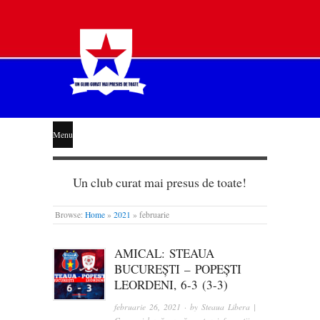
STEAUA
Menu
LIBERĂ
Un club curat mai presus de toate!
Browse:
Home
»
2021
»
februarie
AMICAL: STEAUA
BUCUREȘTI – POPEȘTI
LEORDENI, 6-3 (3-3)
februarie 26, 2021
· by
Steaua Libera |