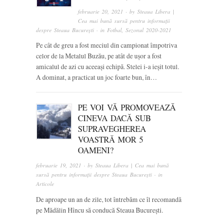
februarie 20, 2021
· by
Steaua Libera |
Cea mai bună sursă pentru informații
despre Steaua București
· in
Fotbal
,
Sezonul 2020-2021
Pe cât de greu a fost meciul din campionat împotriva
celor de la Metalul Buzău, pe atât de ușor a fost
amicalul de azi cu aceeași echipă. Stelei i-a ieșit totul.
A dominat, a practicat un joc foarte bun, în…
PE VOI VĂ PROMOVEAZĂ
CINEVA DACĂ SUB
SUPRAVEGHEREA
VOASTRĂ MOR 5
OAMENI?
februarie 19, 2021
· by
Steaua Libera | Cea mai bună
sursă pentru informații despre Steaua București
· in
Articole
De aproape un an de zile, tot întrebăm ce îl recomandă
pe Mădălin Hîncu să conducă Steaua București.