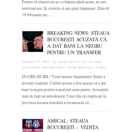
Pentru că nimeni nu ne-a răspuns până acum, ne-am
interesat noi. Și credem că am găsit răspunsul. Ziua de
19 februarie nu…
BREAKING NEWS: STEAUA
BUCUREȘTI ACUZATĂ CĂ
A DAT BANI LA NEGRU
PENTRU UN TRANSFER
februarie 17, 2021
· by
Steaua Libera | Cea mai bună
sursă pentru informații despre Steaua București
· in
Știri
IN-CRE-DI-BIL! Visul tuturor dușmanilor Stelei a
devenit realitate. Clubul nostru a fost acuzat că a dat
bani la negru pentru transferul unui junior. Acuzațiile
sunt de fapt un autodenunț. Unul din cei implicați în
povestea aceasta murdară a recunoscut că…
AMICAL: STEAUA
BUCUREȘTI – VEDIȚA