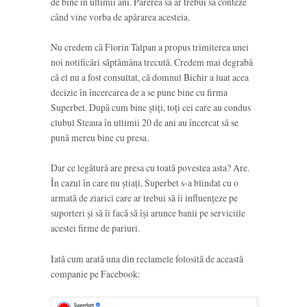
de bine în ultimii ani. Părerea sa ar trebui să conteze
când vine vorba de apărarea acesteia.
Nu credem că Florin Talpan a propus trimiterea unei
noi notificări săptămâna trecută. Credem mai degrabă
că el nu a fost consultat, că domnul Bichir a luat acea
decizie în încercarea de a se pune bine cu firma
Superbet. După cum bine știți, toți cei care au condus
clubul Steaua în ultimii 20 de ani au încercat să se
pună mereu bine cu presa.
Dar ce legătură are presa cu toată povestea asta? Are.
În cazul în care nu știați, Superbet s-a blindat cu o
armată de ziarici care ar trebui să îi influențeze pe
suporteri și să îi facă să își arunce banii pe serviciile
acestei firme de pariuri.
Iată cum arată una din reclamele folosită de această
companie pe Facebook: