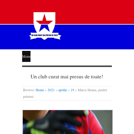
STEAUA
Menu
LIBERĂ
Un club curat mai presus de toate!
Browse:
Home
»
2021
»
aprilie
»
19
»
Marca Steaua, pentru
prieteni