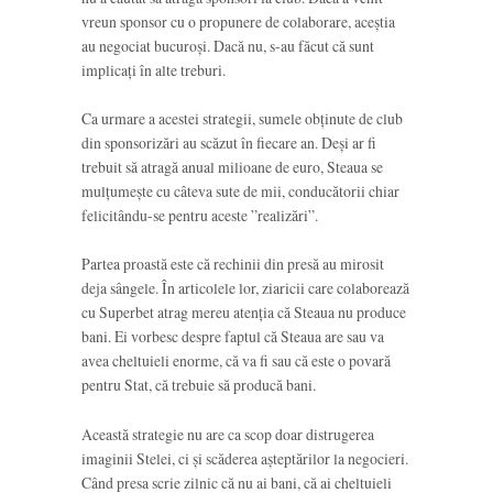
vreun sponsor cu o propunere de colaborare, aceștia
au negociat bucuroși. Dacă nu, s-au făcut că sunt
implicați în alte treburi.
Ca urmare a acestei strategii, sumele obținute de club
din sponsorizări au scăzut în fiecare an. Deși ar fi
trebuit să atragă anual milioane de euro, Steaua se
mulțumește cu câteva sute de mii, conducătorii chiar
felicitându-se pentru aceste ”realizări”.
Partea proastă este că rechinii din presă au mirosit
deja sângele. În articolele lor, ziaricii care colaborează
cu Superbet atrag mereu atenția că Steaua nu produce
bani. Ei vorbesc despre faptul că Steaua are sau va
avea cheltuieli enorme, că va fi sau că este o povară
pentru Stat, că trebuie să producă bani.
Această strategie nu are ca scop doar distrugerea
imaginii Stelei, ci și scăderea așteptărilor la negocieri.
Când presa scrie zilnic că nu ai bani, că ai cheltuieli