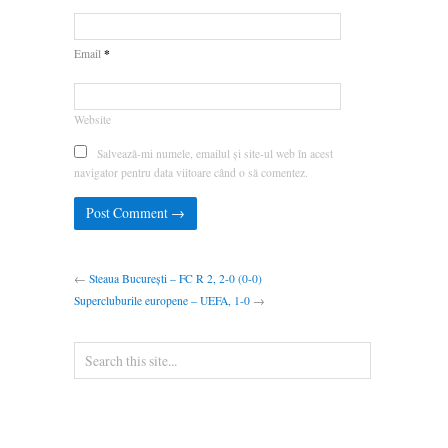
*
Email
Website
Salvează-mi numele, emailul și site-ul web în acest
navigator pentru data viitoare când o să comentez.
←
Steaua București – FC R 2, 2-0 (0-0)
Supercluburile europene – UEFA, 1-0
→