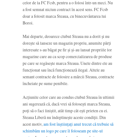
celor de la FC Fcsb, pentru a o folosi într-un meci. Nu
a fost semnat niciun contract în acest sens. FC Fcsb
doar a folosit marca Steaua, cu binecuvântarea lui
Boroi.
Mai departe, deoarece clubul Steaua nu a dorit și nu
dorește să lanseze un magazin propriu, anumite părți
interesate s-au băgat pe fir și și-au lansat propriile lor
magazine care au ca scop comercializarea de produse
pe care se regăsește marca Steaua. Unele dintre ele au
funcționat sau încă funcționează ilegal. Altele au
semant contracte de folosire a mărcii Steaua, contracte
încheiate pe sume penibile.
Acțiunile celor care au condus clubul Steaua în ultimii
ani sugerează că, dacă vrei să folosești marca Steaua,
poți să o faci liniștit, atât timp cât ești prieten cu ei.
Steaua Liberă nu îndeplinește aceste condiții. Din
acest motiv,
am fost înștiințați anul trecut că trebuie să
schimbăm un logo pe care îl foloseam pe site-ul