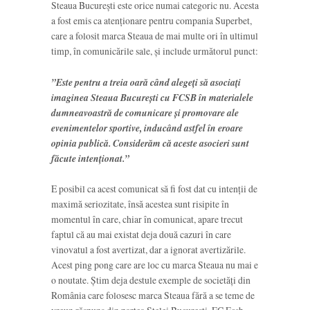
Steaua București este orice numai categoric nu. Acesta
a fost emis ca atenționare pentru compania Superbet,
care a folosit marca Steaua de mai multe ori în ultimul
timp, în comunicările sale, și include următorul punct:
”Este pentru a treia oară când alegeți să asociați
imaginea Steaua București cu FCSB în materialele
dumneavoastră de comunicare și promovare ale
evenimentelor sportive, inducând astfel în eroare
opinia publică. Considerăm că aceste asocieri sunt
făcute intenționat.”
E posibil ca acest comunicat să fi fost dat cu intenții de
maximă seriozitate, însă acestea sunt risipite în
momentul în care, chiar în comunicat, apare trecut
faptul că au mai existat deja două cazuri în care
vinovatul a fost avertizat, dar a ignorat avertizările.
Acest ping pong care are loc cu marca Steaua nu mai e
o noutate. Știm deja destule exemple de societăți din
România care folosesc marca Steaua fără a se teme de