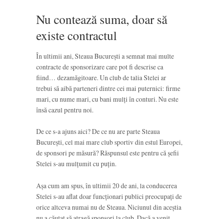
Nu contează suma, doar să
existe contractul
În ultimii ani, Steaua București a semnat mai multe
contracte de sponsorizare care pot fi descrise ca
fiind… dezamăgitoare. Un club de talia Stelei ar
trebui să aibă parteneri dintre cei mai puternici: firme
mari, cu nume mari, cu bani mulți în conturi. Nu este
însă cazul pentru noi.
De ce s-a ajuns aici? De ce nu are parte Steaua
București, cel mai mare club sportiv din estul Europei,
de sponsori pe măsură? Răspunsul este pentru că șefii
Stelei s-au mulțumit cu puțin.
Așa cum am spus, în ultimii 20 de ani, la conducerea
Stelei s-au aflat doar funcționari publici preocupați de
orice altceva numai nu de Steaua. Niciunul din aceștia
nu a căutat să atragă sponsori la club. Dacă a venit