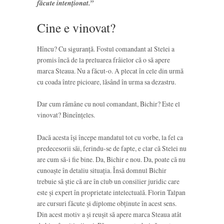
făcute intenționat.”
Cine e vinovat?
Hîncu? Cu siguranță. Fostul comandant al Stelei a
promis încă de la preluarea frâielor că o să apere
marca Steaua. Nu a făcut-o. A plecat în cele din urmă
cu coada între picioare, lăsând în urma sa dezastru.
Dar cum rămâne cu noul comandant, Bichir? Este el
vinovat? Bineînțeles.
Dacă acesta își începe mandatul tot cu vorbe, la fel ca
predecesorii săi, ferindu-se de fapte, e clar că Stelei nu
are cum să-i fie bine. Da, Bichir e nou. Da, poate că nu
cunoaște în detaliu situația. Însă domnul Bichir
trebuie să știe că are în club un consilier juridic care
este și expert în proprietate intelectuală. Florin Talpan
are cursuri făcute și diplome obținute în acest sens.
Din acest motiv a și reușit să apere marca Steaua atât