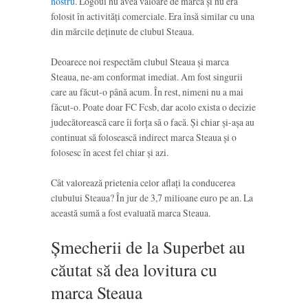
nostru
. Logoul nu avea valoare de marcă și nu era
folosit în activități comerciale. Era însă similar cu una
din mărcile deținute de clubul Steaua.
Deoarece noi respectăm clubul Steaua și marca
Steaua, ne-am conformat imediat. Am fost singurii
care au făcut-o până acum. În rest, nimeni nu a mai
făcut-o. Poate doar FC Fcsb, dar acolo exista o decizie
judecătorească care îi forța să o facă. Și chiar și-așa au
continuat să folosească indirect marca Steaua și o
folosesc în acest fel chiar și azi.
Cât valorează prietenia celor aflați la conducerea
clubului Steaua? În jur de 3,7 milioane euro pe an. La
această sumă a fost evaluată marca Steaua.
Șmecherii de la Superbet au
căutat să dea lovitura cu
marca Steaua