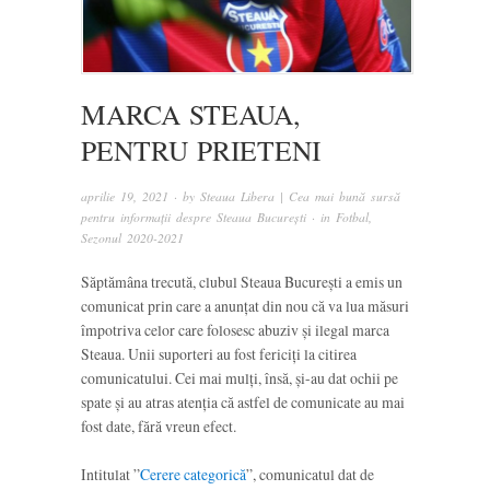
MARCA STEAUA,
PENTRU PRIETENI
aprilie 19, 2021
· by
Steaua Libera | Cea mai bună sursă
pentru informații despre Steaua București
· in
Fotbal
,
Sezonul 2020-2021
Săptămâna trecută, clubul Steaua București a emis un
comunicat prin care a anunțat din nou că va lua măsuri
împotriva celor care folosesc abuziv și ilegal marca
Steaua. Unii suporteri au fost fericiți la citirea
comunicatului. Cei mai mulți, însă, și-au dat ochii pe
spate și au atras atenția că astfel de comunicate au mai
fost date, fără vreun efect.
Intitulat ”
Cerere categorică
”, comunicatul dat de