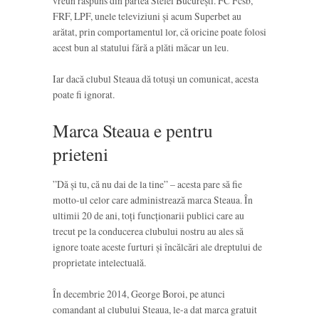
vreun răspuns din partea Stelei București. FC Fcsb,
FRF, LPF, unele televiziuni și acum Superbet au
arătat, prin comportamentul lor, că oricine poate folosi
acest bun al statului fără a plăti măcar un leu.
Iar dacă clubul Steaua dă totuși un comunicat, acesta
poate fi ignorat.
Marca Steaua e pentru
prieteni
”Dă și tu, că nu dai de la tine” – acesta pare să fie
motto-ul celor care administrează marca Steaua. În
ultimii 20 de ani, toți funcționarii publici care au
trecut pe la conducerea clubului nostru au ales să
ignore toate aceste furturi și încălcări ale dreptului de
proprietate intelectuală.
În decembrie 2014, George Boroi, pe atunci
comandant al clubului Steaua, le-a dat marca gratuit