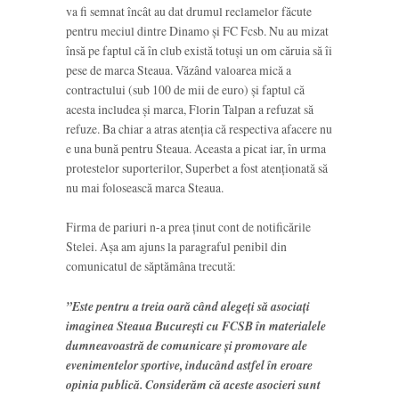
va fi semnat încât au dat drumul reclamelor făcute
pentru meciul dintre Dinamo și FC Fcsb. Nu au mizat
însă pe faptul că în club există totuși un om căruia să îi
pese de marca Steaua. Văzând valoarea mică a
contractului (sub 100 de mii de euro) și faptul că
acesta includea și marca, Florin Talpan a refuzat să
refuze. Ba chiar a atras atenția că respectiva afacere nu
e una bună pentru Steaua. Aceasta a picat iar, în urma
protestelor suporterilor, Superbet a fost atenționată să
nu mai folosească marca Steaua.
Firma de pariuri n-a prea ținut cont de notificările
Stelei. Așa am ajuns la paragraful penibil din
comunicatul de săptămâna trecută:
”Este pentru a treia oară când alegeți să asociați
imaginea Steaua București cu FCSB în materialele
dumneavoastră de comunicare și promovare ale
evenimentelor sportive, inducând astfel în eroare
opinia publică. Considerăm că aceste asocieri sunt