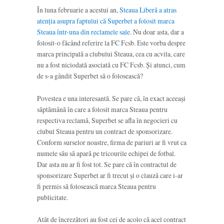
În luna februarie a acestui an,
Steaua Liberă a atras
atenția asupra faptului că Superbet a folosit marca
Steaua într-una din reclamele sale
. Nu doar asta, dar a
folosit-o făcând referire la FC Fcsb. Este vorba despre
marca principală a clubului Steaua, cea cu acvila, care
nu a fost niciodată asociată cu FC Fcsb. Și atunci, cum
de s-a gândit Superbet să o folosească?
Povestea e una interesantă. Se pare că, în exact aceeași
săptămână în care a folosit marca Steaua pentru
respectiva reclamă, Superbet se afla în negocieri cu
clubul Steaua pentru un contract de sponsorizare.
Conform surselor noastre, firma de pariuri ar fi vrut ca
numele său să apară pe tricourile echipei de fotbal.
Dar asta nu ar fi fost tot. Se pare că în contractul de
sponsorizare Superbet ar fi trecut și o clauză care i-ar
fi permis să folosească marca Steaua pentru
publicitate.
Atât de încrezători au fost cei de acolo că acel contract