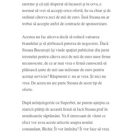
enorme și că ești disperat să încasezi și tu ceva, e
normal să vrei să accepți orice ofertă, fie ea chiar și de
ordinul câtorva zeci de mii de euro. Însă Steaua nu ar
trebui să accepte astfel de contracte de sponsorizare.
Acestea nu fac altceva decât să reducă valoarea
brandului și să știrbească puterea de negociere. Dacă
Steaua București își vinde spațiul publicitar din jurul
terenului pentru câteva zeci de mii de euro unor firme
necunoscute, de ce ar mai vrea o firmă cunoscută să
plătească șsute de mii sau milioane de euro pentru
același serviciu? Răspunsul e: nu ar vrea. Și nici nu
vrea. De aceea nu are parte Steaua de acest tip de
oferte.
După neînțelegerile cu Superbet, ne putem aștepta ca
ziaricii plătiți de această firmă să facă Steaua praf în
următoarele săptămâni. Va fi interesant de văzut ce
efect vor avea aceste articole asupra noului
comandant, Bichir. Îl vor întărâta? Îl vor face să vrea