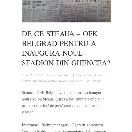
DE CE STEAUA – OFK
BELGRAD PENTRU A
INAUGURA NOUL
STADION DIN GHENCEA?
iunie 23, 2021
· by
Steaua Libera | Cea mai bună sursă
pentru informații despre Steaua București
· in
Articole
Steaua – OFK Belgrad va fi jocul care va inaugura
noul stadion Steaua. Știrea a fost anunțată oficial în
prima conferință de presă care a avut loc la noul
stadion.
Interimarul Bichir, managerul Ogăraru, antrenorii
Oprița și Nofitovici, dar și comentatorul Avrămescu