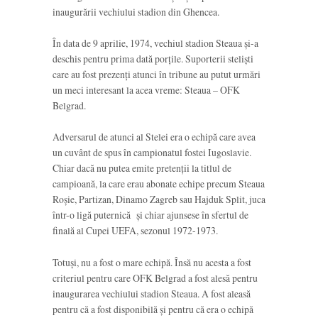
inaugurării vechiului stadion din Ghencea.
În data de 9 aprilie, 1974, vechiul stadion Steaua și-a
deschis pentru prima dată porțile. Suporterii steliști
care au fost prezenți atunci în tribune au putut urmări
un meci interesant la acea vreme: Steaua – OFK
Belgrad.
Adversarul de atunci al Stelei era o echipă care avea
un cuvânt de spus în campionatul fostei Iugoslavie.
Chiar dacă nu putea emite pretenții la titlul de
campioană, la care erau abonate echipe precum Steaua
Roșie, Partizan, Dinamo Zagreb sau Hajduk Split, juca
într-o ligă puternică și chiar ajunsese în sfertul de
finală al Cupei UEFA, sezonul 1972-1973.
Totuși, nu a fost o mare echipă. Însă nu acesta a fost
criteriul pentru care OFK Belgrad a fost alesă pentru
inaugurarea vechiului stadion Steaua. A fost aleasă
pentru că a fost disponibilă și pentru că era o echipă