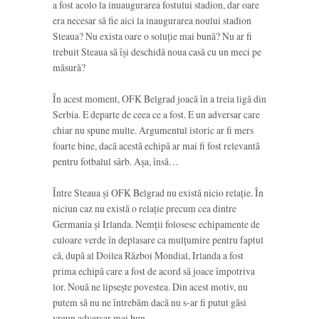
a fost acolo la inuaugurarea fostului stadion, dar oare
era necesar să fie aici la inaugurarea noului stadion
Steaua? Nu exista oare o soluție mai bună? Nu ar fi
trebuit Steaua să își deschidă noua casă cu un meci pe
măsură?
În acest moment, OFK Belgrad joacă în a treia ligă din
Serbia. E departe de ceea ce a fost. E un adversar care
chiar nu spune multe. Argumentul istoric ar fi mers
foarte bine, dacă acestă echipă ar mai fi fost relevantă
pentru fotbalul sârb. Așa, însă…
Între Steaua și OFK Belgrad nu există nicio relație. În
niciun caz nu există o relație precum cea dintre
Germania și Irlanda. Nemții folosesc echipamente de
culoare verde în deplasare ca mulțumire pentru faptul
că, după al Doilea Război Mondial, Irlanda a fost
prima echipă care a fost de acord să joace împotriva
lor. Nouă ne lipsește povestea. Din acest motiv, nu
putem să nu ne întrebăm dacă nu s-ar fi putut găsi
vreun adversar mai bun.