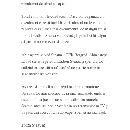
eveniment de nivel european.
Totul e în mâinile conducerii. Dacă vor organiza un
eveniment care să închidă guri, nimeni nu le va putea
reproșa ceva. Dacă însă evenimentul de inaugurare al
noului stadion Steaua va dezamăgi, puteți să fiți siguri
că șacalii nu vor ezita să atace.
Abia aștept să văd Steaua – OFK Belgrad. Abia aștept
să văd steliștii pe noul stadion Steaua și sper din tot
sufletul ca această nouă casă să ne poarte noroc în
sezoanele care vor veni.
Aș vrea să cred că ne îndreptăm spre normalitate.
Steaua e tot mai aproape de prima ligă, acolo unde îi
este locul, va juca pe un superstadion cu numele
Steaua, meciurile sale vor fi din nou transmise la TV și
va juca din nou cu fanii aproape. Sper să nu mă înșel.
Forza Steaua!