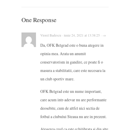
One Response
Viorel Badescu · iunie 24, 2021 at 13:38:25 · →
Da, OFK Belgrad este o buna alegere in
opinia mea. Arata un anumit
conservatorism in gandire, ce poate fi o
masura a stabilitatii, care este necesara la
un club sportiv mare.
OFK Belgrad este un nume important,
care acum intr-adevar nu are performante
deosebite, cum de altfel nici sectia de
fotbal a clubului Steaua nu are in prezent.
Alegerea cred ca este echilibrata si din alte