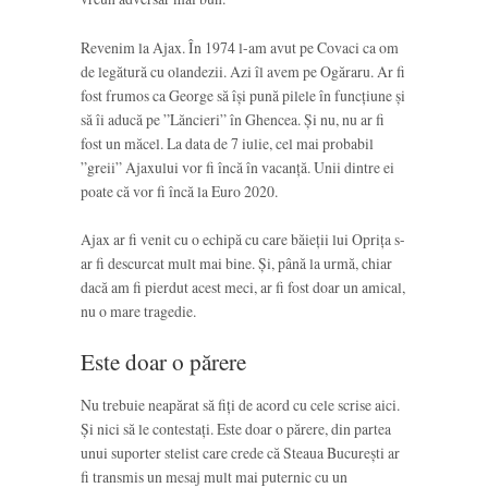
Revenim la Ajax. În 1974 l-am avut pe Covaci ca om
de legătură cu olandezii. Azi îl avem pe Ogăraru. Ar fi
fost frumos ca George să își pună pilele în funcțiune și
să îi aducă pe ”Lăncieri” în Ghencea. Și nu, nu ar fi
fost un măcel. La data de 7 iulie, cel mai probabil
”greii” Ajaxului vor fi încă în vacanță. Unii dintre ei
poate că vor fi încă la Euro 2020.
Ajax ar fi venit cu o echipă cu care băieții lui Oprița s-
ar fi descurcat mult mai bine. Și, până la urmă, chiar
dacă am fi pierdut acest meci, ar fi fost doar un amical,
nu o mare tragedie.
Este doar o părere
Nu trebuie neapărat să fiți de acord cu cele scrise aici.
Și nici să le contestați. Este doar o părere, din partea
unui suporter stelist care crede că Steaua București ar
fi transmis un mesaj mult mai puternic cu un