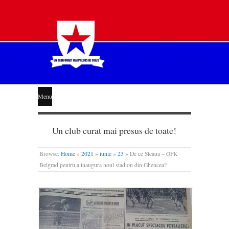
STEAUA
Menu
LIBERĂ
Un club curat mai presus de toate!
Browse:
Home
»
2021
»
iunie
»
23
»
De ce Steaua – OFK
Belgrad pentru a inaugura noul stadion din Ghencea?