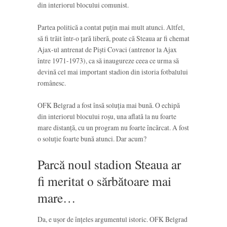
din interiorul blocului comunist.
Partea politică a contat puțin mai mult atunci. Altfel,
să fi trăit într-o țară liberă, poate că Steaua ar fi chemat
Ajax-ul antrenat de Piști Covaci (antrenor la Ajax
între 1971-1973), ca să inaugureze ceea ce urma să
devină cel mai important stadion din istoria fotbalului
românesc.
OFK Belgrad a fost însă soluția mai bună. O echipă
din interiorul blocului roșu, una aflată la nu foarte
mare distanță, cu un program nu foarte încărcat. A fost
o soluție foarte bună atunci. Dar acum?
Parcă noul stadion Steaua ar
fi meritat o sărbătoare mai
mare…
Da, e ușor de înțeles argumentul istoric. OFK Belgrad