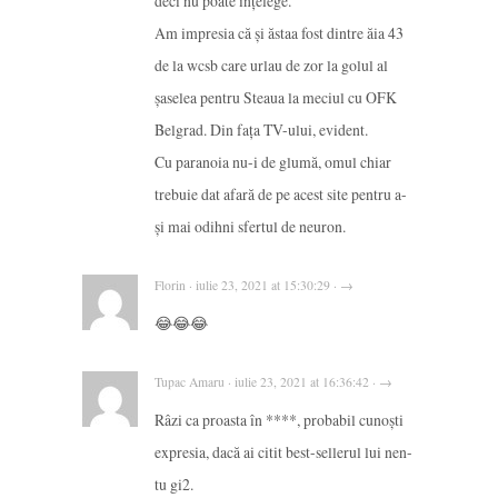
deci nu poate înțelege.
Am impresia că și ăstaa fost dintre ăia 43
de la wcsb care urlau de zor la golul al
șaselea pentru Steaua la meciul cu OFK
Belgrad. Din fața TV-ului, evident.
Cu paranoia nu-i de glumă, omul chiar
trebuie dat afară de pe acest site pentru a-
și mai odihni sfertul de neuron.
Florin · iulie 23, 2021 at 15:30:29 · →
😂😂😂
Tupac Amaru · iulie 23, 2021 at 16:36:42 · →
Râzi ca proasta în ****, probabil cunoști
expresia, dacă ai citit best-sellerul lui nen-
tu gi2.