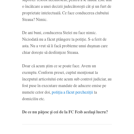
o încălcare a unei decizii judecătorești cât și un furt de
proprietate intelectuală. Ce face conducerea clubului
Steaua? Nimic.
De ani buni, conducerea Stelei nu face nimic.
Niciodată nu a făcut plângere la poliție. S-a ferit de
asta. Nu a vrut să îi facă probleme unui dușman care
chiar dorește să desființeze Steaua.
Doar că acum știm ce se poate face. Avem un
exemplu. Conform presei, cuplul menționat la
începutul articolului este acum sub control judiciar, au
fost puse în executare mandate de aducere emise pe
numele celor doi,
poliția a făcut percheziții
la
domiciliu etc.
De ce nu pățesc și cei de la FC Fcsb același lucru?