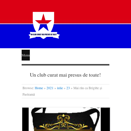
STEAUA
Menu
LIBERĂ
Un club curat mai presus de toate!
Browse:
Home
»
2021
»
iulie
»
23
»
Mai rău ca Brigitte și
Pastramă