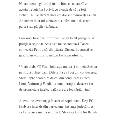
Nu au nicio legătură și foarte bine că nu au. Cazul
acesta trebuie însă privit cu atenție de către toți
steliștii. Nu analizăm dacă cei doi sunt vinovați sau nu.
Analizăm doar măsurile care au fost luate de către
partea sau părțile vătămate.
Posesorii brandurilor respective au făcut plângeri iar
poliția a acționat. Asta este tot ce contează. De ce
contează? Pentru că, din păcate, Steaua București se
găsește în aceste zile în exact aceeași situație.
Un alt club, FC Fcsb, folosește marca și numele Steaua
pentru a obține bani. Diferența e că cei din conducerea
Stelei, spre deosebire de cei din conducerea Gucci,
Louis Vuitton și Fendi, nu sunt deranjați de acest furt
de proprietate intelectuală care are loc săptămânal.
A avut loc, evident, și în această săptămână. Deși FC
Fcsb are interzis din partea unei instanțe judecătorești
să folosească marca și numele Steaua, clubul lui Becali