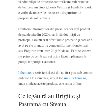
vândut măști de protecție contrafăcute, sub branduri
de lux precum Gucci, Louis Vuitton și Fendi. Pe scurt,
e vorba de un caz de încălcare a drepturilor de
proprietate intelectuală.
Conform informațiilor din presă, cei doi ar fi profitat
de pandemia din 2020 și ar fi vândut măști de
protecție, care nu ar fi oferit nicio protecție și care ar fi
avut pe ele brandurile companiilor menționate mai
sus. Prețurile erau între 70 și 90 de lei. Ei bine, cineva
s-a prins de ce făceau cei doi, a făcut o plângere la
poliție iar poliția a acționat.
Libertatea
a scris ieri că cei doi au fost puși sub control
judiciar. De asemenea, site-ul lor,
mastidefirma.ro
,
unde vindeau aceste produse, este acum offline.
Ce legătură au Brigitte și
Pastramă cu Steaua