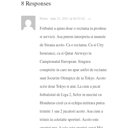
8 Responses
Florin · iulie 23, 2021 at 06:52:42 · →
Fotbalul a ajuns doar o reclama la produse
si servicii. Asa putem interpreta si numele
de Steaua acolo. Ca o reclama. Ca si City
Insurance, ca si Qatar Airways la
Campionatul European. Singura
comptetie in care nu apar astfel de reclame
sunt Jocurile Olimpice de la Tokyo. Acolo
scrie doar Tokyo si atat. La cum a jucat
fotbalistul de Liga 2, Sefer in meciul cu
Honduras cred ca si echipa militara putea
trimite 1 sau 2 jucatori acolo. Asa cum a
trimis la celelalte sporturi. Acolo este
sportul pur. Acolo este sportul curat Mai