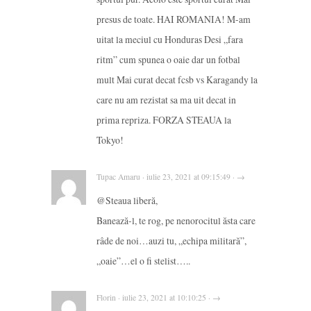
presus de toate. HAI ROMANIA! M-am
uitat la meciul cu Honduras Desi „fara
ritm” cum spunea o oaie dar un fotbal
mult Mai curat decat fcsb vs Karagandy la
care nu am rezistat sa ma uit decat in
prima repriza. FORZA STEAUA la
Tokyo!
Tupac Amaru · iulie 23, 2021 at 09:15:49 · →
@Steaua liberă,
Banează-l, te rog, pe nenorocitul ăsta care
râde de noi…auzi tu, „echipa militară”,
„oaie”…el o fi stelist…..
Florin · iulie 23, 2021 at 10:10:25 · →