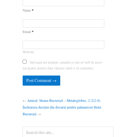
*
Name
*
Email
Website
Salvează-mi numele, emailul și site-ul web în acest
navigator pentru data viitoare când o să comentez.
←
Amical: Steaua București – Metaloglobus, 2-2(2-0)
Încheierea deciziei din dosarul pentru palmaresul Stelei
București
→