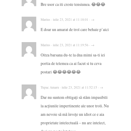
Bre usor ca iti creste tensiunea. 😂😂😂
Marius · iulie 23, 2021 at 11:18:01 · →
E doar un amarat de trol care behaie p’aici
Marius · iulie 23, 2021 at 11:19:56 · →
Oitza barsana du-te la dna mimi sa-ti iei
portia de telemea ca ai facut si tu ceva
postari 😂😂😂😂😂😂
Tupac Amaru · iulie 23, 2021 at 11:52:15 · →
Dar nu suntem obligați să stăm impasibili
la acțiunile impertinente ale unor troli. Nu
am nevoie să mă învețe un idiot ce e aia
proprietate intelectuală – nu are intelect,