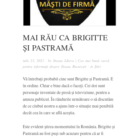
MAI RĂU CA BRIGITTE
ȘI PASTRAMĂ
iulie 23, 2021
· by
Steaua Libera | Cea mai bună sursă
pentru informații despre Steaua București
· in
Știri
Vă întrebați probabil cine sunt Brigitte și Pastramă. E
în ordine. Chiar e bine dacă o faceți. Cei doi sunt
personaje inventate de presă și televiziune, pentru a
amuza publicul. În rândurile următoare o să discutăm
de ce clubul nostru a ajuns într-o situație mai penibilă
decât cea în care se află aceștia.
Este evident știrea momentului în România. Brigitte și
Pastramă au fost puși sub acuzare pentru că ar fi