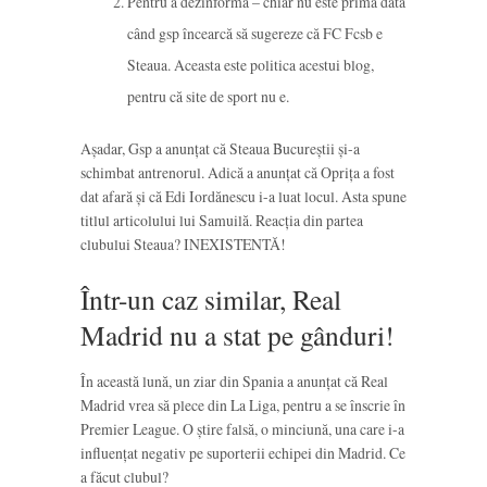
Pentru a dezinforma – chiar nu este prima dată
când gsp încearcă să sugereze că FC Fcsb e
Steaua. Aceasta este politica acestui blog,
pentru că site de sport nu e.
Așadar, Gsp a anunțat că Steaua Bucureștii și-a
schimbat antrenorul. Adică a anunțat că Oprița a fost
dat afară și că Edi Iordănescu i-a luat locul. Asta spune
titlul articolului lui Samuilă. Reacția din partea
clubului Steaua? INEXISTENTĂ!
Într-un caz similar, Real
Madrid nu a stat pe gânduri!
În această lună, un ziar din Spania a anunțat că Real
Madrid vrea să plece din La Liga, pentru a se înscrie în
Premier League. O știre falsă, o minciună, una care i-a
influențat negativ pe suporterii echipei din Madrid. Ce
a făcut clubul?