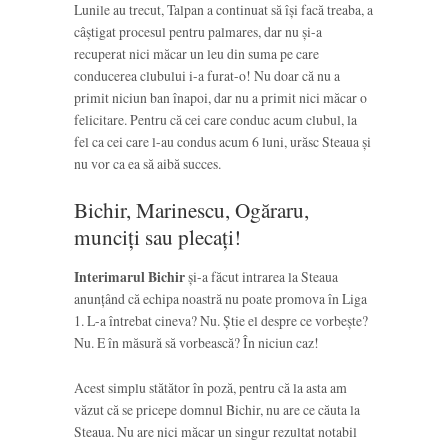
Lunile au trecut, Talpan a continuat să își facă treaba, a
câștigat procesul pentru palmares, dar nu și-a
recuperat nici măcar un leu din suma pe care
conducerea clubului i-a furat-o! Nu doar că nu a
primit niciun ban înapoi, dar nu a primit nici măcar o
felicitare. Pentru că cei care conduc acum clubul, la
fel ca cei care l-au condus acum 6 luni, urăsc Steaua și
nu vor ca ea să aibă succes.
Bichir, Marinescu, Ogăraru,
munciți sau plecați!
Interimarul Bichir
și-a făcut intrarea la Steaua
anunțând că echipa noastră nu poate promova în Liga
1. L-a întrebat cineva? Nu. Știe el despre ce vorbește?
Nu. E în măsură să vorbească? În niciun caz!
Acest simplu stătător în poză, pentru că la asta am
văzut că se pricepe domnul Bichir, nu are ce căuta la
Steaua. Nu are nici măcar un singur rezultat notabil