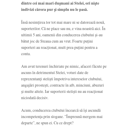
dintre cei mai mari dușmani ai Stelei, ori niște
indivizi cărora pur și simplu nu le pasă.
Însă nesimțirea lor tot mai mare ni se datorează nouă,
suporterilor. Că ne place sau nu, e vina noastră aici. În
ultimii 5 ani, oamenii din conducerea clubului și-au
bătut joc de Steaua cum au vrut. Foarte puțini
suporteri au reacționat, mult prea puțini pentru a
conta.
Am avut terenuri închiriate pe nimic, afaceri făcute pe
ascuns în detrimentul Stelei, voturi date de
reprezentanți steliști împotriva intereselor clubului,
angajări prostești, contracte în alb, minciuni, abuzuri
și multe altele. Iar suporterii steliști nu au reacționat
niciodată decisiv.
Acum, conducerea clubului încearcă să își ascundă
incompetența prin slogane. ”Împreună mergem mai
departe”, ne spun ei. Cu ce drept?