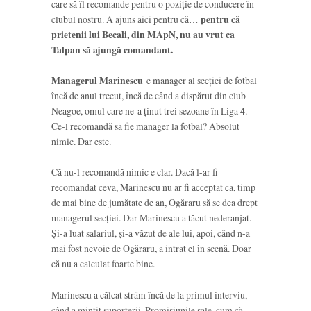
care să îl recomande pentru o poziție de conducere în
clubul nostru. A ajuns aici pentru că…
pentru că
prietenii lui Becali, din MApN, nu au vrut ca
Talpan să ajungă comandant.
Managerul Marinescu
e manager al secției de fotbal
încă de anul trecut, încă de când a dispărut din club
Neagoe, omul care ne-a ținut trei sezoane în Liga 4.
Ce-l recomandă să fie manager la fotbal? Absolut
nimic. Dar este.
Că nu-l recomandă nimic e clar. Dacă l-ar fi
recomandat ceva, Marinescu nu ar fi acceptat ca, timp
de mai bine de jumătate de an, Ogăraru să se dea drept
managerul secției. Dar Marinescu a tăcut nederanjat.
Și-a luat salariul, și-a văzut de ale lui, apoi, când n-a
mai fost nevoie de Ogăraru, a intrat el în scenă. Doar
că nu a calculat foarte bine.
Marinescu a călcat strâm încă de la primul interviu,
când a mințit suporterii. Promisiunile sale, cum că