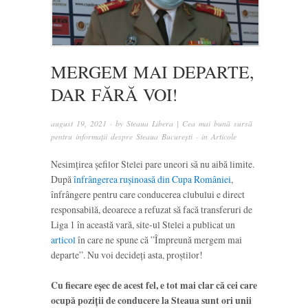
MERGEM MAI DEPARTE,
DAR FĂRĂ VOI!
august 19, 2021
· by
Steaua Libera | Cea mai bună sursă
pentru informații despre Steaua București
· in
Articole
Nesimțirea șefilor Stelei pare uneori să nu aibă limite.
După
înfrângerea rușinoasă din Cupa României
,
înfrângere pentru care conducerea clubului e direct
responsabilă, deoarece a refuzat să facă transferuri de
Liga 1 în această vară, site-ul Stelei a publicat un
articol
în care ne spune că ”Împreună mergem mai
departe”. Nu voi decideți asta, proștilor!
Cu fiecare eșec de acest fel, e tot mai clar că cei care
ocupă poziții de conducere la Steaua sunt ori unii