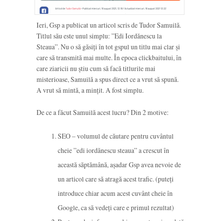
Ieri, Gsp a publicat un articol scris de Tudor Samuilă.
Titlul său este unul simplu: ”Edi Iordănescu la
Steaua”. Nu o să găsiți în tot gspul un titlu mai clar și
care să transmită mai multe. În epoca clickbaitului, în
care ziaricii nu știu cum să facă titlurile mai
misterioase, Samuilă a spus direct ce a vrut să spună.
A vrut să mintă, a mințit. A fost simplu.
De ce a făcut Samuilă acest lucru? Din 2 motive:
SEO – volumul de căutare pentru cuvântul
cheie ”edi iordănescu steaua” a crescut în
această săptămână, așadar Gsp avea nevoie de
un articol care să atragă acest trafic. (puteți
introduce chiar acum acest cuvânt cheie în
Google, ca să vedeți care e primul rezultat)