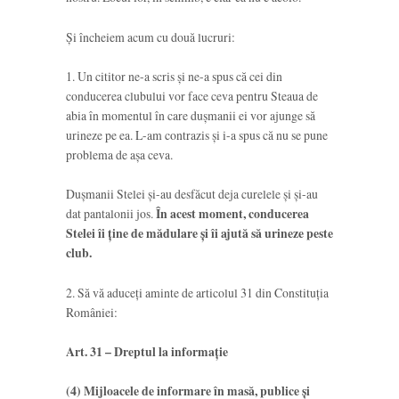
Și încheiem acum cu două lucruri:
1. Un cititor ne-a scris și ne-a spus că cei din
conducerea clubului vor face ceva pentru Steaua de
abia în momentul în care dușmanii ei vor ajunge să
urineze pe ea. L-am contrazis și i-a spus că nu se pune
problema de așa ceva.
Dușmanii Stelei și-au desfăcut deja curelele și și-au
dat pantalonii jos.
În acest moment, conducerea
Stelei îi ține de mădulare și îi ajută să urineze peste
club.
2. Să vă aduceți aminte de articolul 31 din Constituția
României:
Art. 31 – Dreptul la informaţie
(4) Mijloacele de informare în masă, publice şi