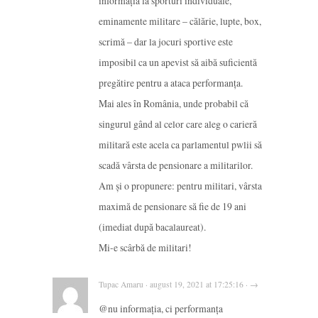
informația la sporturi individuale,
eminamente militare – călărie, lupte, box,
scrimă – dar la jocuri sportive este
imposibil ca un apevist să aibă suficientă
pregătire pentru a ataca performanța.
Mai ales în România, unde probabil că
singurul gând al celor care aleg o carieră
militară este acela ca parlamentul pwlii să
scadă vârsta de pensionare a militarilor.
Am și o propunere: pentru militari, vârsta
maximă de pensionare să fie de 19 ani
(imediat după bacalaureat).
Mi-e scârbă de militari!
Tupac Amaru · august 19, 2021 at 17:25:16 · →
@nu informația, ci performanța