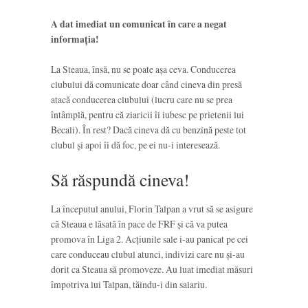
A dat imediat un comunicat în care a negat
informația!
La Steaua, însă, nu se poate așa ceva. Conducerea
clubului dă comunicate doar când cineva din presă
atacă conducerea clubului (lucru care nu se prea
întâmplă, pentru că ziaricii îi iubesc pe prietenii lui
Becali). În rest? Dacă cineva dă cu benzină peste tot
clubul și apoi îi dă foc, pe ei nu-i interesează.
Să răspundă cineva!
La începutul anului, Florin Talpan a vrut să se asigure
că Steaua e lăsată în pace de FRF și că va putea
promova în Liga 2. Acțiunile sale i-au panicat pe cei
care conduceau clubul atunci, indivizi care nu și-au
dorit ca Steaua să promoveze. Au luat imediat măsuri
împotriva lui Talpan, tăindu-i din salariu.