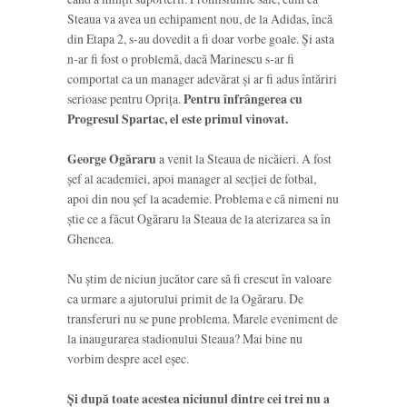
Steaua va avea un echipament nou, de la Adidas, încă
din Etapa 2, s-au dovedit a fi doar vorbe goale. Și asta
n-ar fi fost o problemă, dacă Marinescu s-ar fi
comportat ca un manager adevărat și ar fi adus întăriri
serioase pentru Oprița.
Pentru înfrângerea cu
Progresul Spartac, el este primul vinovat.
George Ogăraru
a venit la Steaua de nicăieri. A fost
șef al academiei, apoi manager al secției de fotbal,
apoi din nou șef la academie. Problema e că nimeni nu
știe ce a făcut Ogăraru la Steaua de la aterizarea sa în
Ghencea.
Nu știm de niciun jucător care să fi crescut în valoare
ca urmare a ajutorului primit de la Ogăraru. De
transferuri nu se pune problema. Marele eveniment de
la inaugurarea stadionului Steaua? Mai bine nu
vorbim despre acel eșec.
Și după toate acestea niciunul dintre cei trei nu a