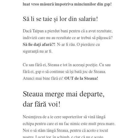
luat vreo măsură împotriva minciunilor din gsp!
Să li se taie și lor din salariu!
Dacă Talpan a pierdut bani pentru că a avut rezultate,
indivizii care nu au rezultate ce ar trebui să pățească?
Să fie dați afară?!
N-ar fi rău. O pierdere cu
siguranță nu ar fi.
Cu sau fără ei, Steaua e tot în aceeași poziție. Cu sau
fără ei, gsp o să continue să își bată joc de Steaua.
Atunci mai bine fără ei!
OUT de la Steaua!
Steaua merge mai departe,
dar fără voi!
Nesimțirea de a le cere suporterilor să vină lângă
echipa pentru care ei nu fac nimic este mult prea mare.
Noi o să stăm lângă Steaua, pentru că acolo e locul
nostru. Locul lor, în schimb, e clar că nu e acolo.