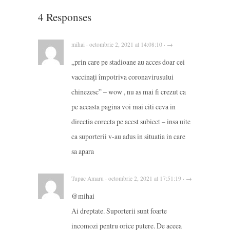
4 Responses
mihai · octombrie 2, 2021 at 14:08:10 · →
„prin care pe stadioane au acces doar cei
vaccinați împotriva coronavirusului
chinezesc” – wow , nu as mai fi crezut ca
pe aceasta pagina voi mai citi ceva in
directia corecta pe acest subiect – insa uite
ca suporterii v-au adus in situatia in care
sa apara
Tupac Amaru · octombrie 2, 2021 at 17:51:19 · →
@mihai
Ai dreptate. Suporterii sunt foarte
incomozi pentru orice putere. De aceea