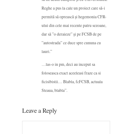
Reghe a pus la cale un proiect care să-i
permită să oprească și hegemonia CFR-
ului din cele mai recente patru sezoane,
dar să ”o deraieze” și pe FCSB de pe
”autostrada” ce duce spre cununa cu
lauri.”
…las-o in pm, deci au inceput sa
foloseasca exact aceeleasi fraze ca si
ficisibistii… Blabla, fcFCSB, actuala
Steaua, blabla”.
Leave a Reply