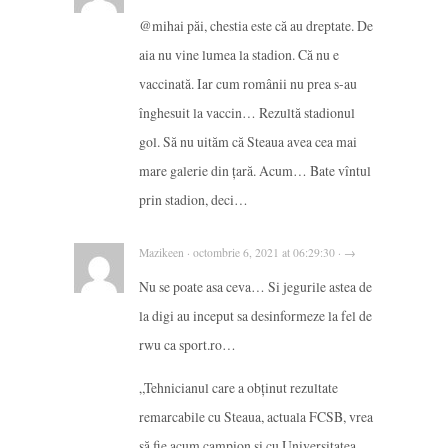
@mihai păi, chestia este că au dreptate. De
aia nu vine lumea la stadion. Că nu e
vaccinată. Iar cum românii nu prea s-au
înghesuit la vaccin… Rezultă stadionul
gol. Să nu uităm că Steaua avea cea mai
mare galerie din țară. Acum… Bate vîntul
prin stadion, deci…
Mazikeen · octombrie 6, 2021 at 06:29:30 · →
Nu se poate asa ceva… Si jegurile astea de
la digi au inceput sa desinformeze la fel de
rwu ca sport.ro…
„Tehnicianul care a obținut rezultate
remarcabile cu Steaua, actuala FCSB, vrea
să fie acum campion și cu Universitatea.