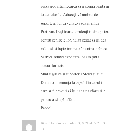
presa jidovită încearcă să îi compromită în
toate felurile. Aduceți-vă aminte de
suporterii lui Crvena zvezda și ai lui
Partizan. Deși foarte virulenți în dragostea
pentru echipele lor, nu au ezitat să își dea
mâna și să lupte împreună pentru apărarea
Serbiei, atunci când țara lor era ținta
atacurilor nato.
Sunt sigur că și suporterii Stelei și ai lui
Dinamo ar renunța la orgolii în cazul în
care ar fi nevoiți să își unească eforturile
pentru a-și apăra Țara.
Peace!
Băiatul Iadului · octombrie 3, 2021 at 07:23:53 ·
→