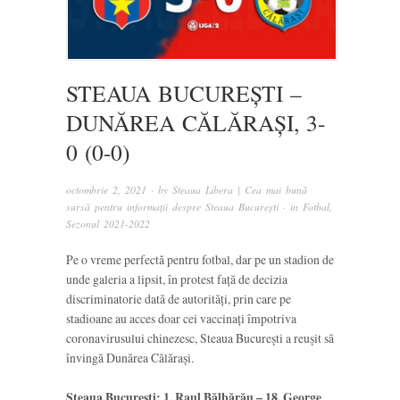
STEAUA BUCUREȘTI –
DUNĂREA CĂLĂRAȘI, 3-
0 (0-0)
octombrie 2, 2021
· by
Steaua Libera | Cea mai bună
sursă pentru informații despre Steaua București
· in
Fotbal
,
Sezonul 2021-2022
Pe o vreme perfectă pentru fotbal, dar pe un stadion de
unde galeria a lipsit, în protest față de decizia
discriminatorie dată de autorități, prin care pe
stadioane au acces doar cei vaccinați împotriva
coronavirusului chinezesc, Steaua București a reușit să
învingă Dunărea Călărași.
Steaua București: 1. Raul Bălbărău – 18. George