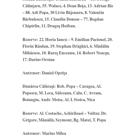
Călinţaru, 55. Walace, 4. Dean Beţa, 13. Adrian Ilie
– 88. Adi Popa, 30 Liviu Băjenaru, 8. Valentin
Bărbulescu, 15. Claudiu Donose – 77. Bogdan
Chipirliu, 11. Dragoș Huiban.
Rezerve: 22. Horia Iancu – 9. Emilian Pacionel, 20.
Florin Răsdan, 19. Stephan Drăghici, 6. Mădălin
Mihăescu, 10. Rareș Enceanu, 14. Robert Neacșu,
17. Darius Oroian
Antrenor: Daniel Oprița
Dunărea Călărași: Rob. Popa – Caragea, Al.
Popescu, M. Leca, Sălceanu, Calu, C. Avram,
Boiangiu, Andr. Moise, Al. I. Stoica, Nica
Rezerve: Al. Costache, Achiriloaei – Vultur, Dr.
Grigore, Mănăilă, Seymour, Bg. Matei, T. Popa
Antrenor: Marius Milea