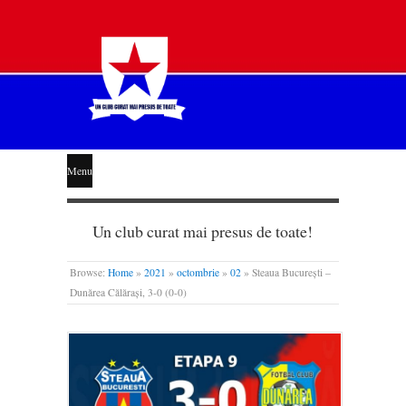
STEAUA
Menu
LIBERĂ
Un club curat mai presus de toate!
Browse:
Home
»
2021
»
octombrie
»
02
»
Steaua București –
Dunărea Călărași, 3-0 (0-0)