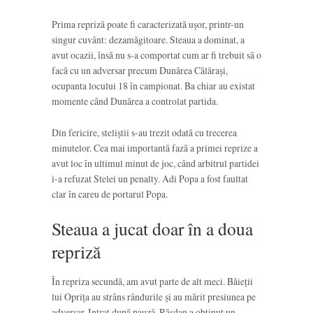
Prima repriză poate fi caracterizată ușor, printr-un
singur cuvânt: dezamăgitoare. Steaua a dominat, a
avut ocazii, însă nu s-a comportat cum ar fi trebuit să o
facă cu un adversar precum Dunărea Călărași,
ocupanta locului 18 în campionat. Ba chiar au existat
momente când Dunărea a controlat partida.
Din fericire, steliștii s-au trezit odată cu trecerea
minutelor. Cea mai importantă fază a primei reprize a
avut loc în ultimul minut de joc, când arbitrul partidei
i-a refuzat Stelei un penalty. Adi Popa a fost faultat
clar în careu de portarul Popa.
Steaua a jucat doar în a doua
repriză
În repriza secundă, am avut parte de alt meci. Băieții
lui Oprița au strâns rândurile și au mărit presiunea pe
adversar. Intrat după pauză, Răsdan a obținut un