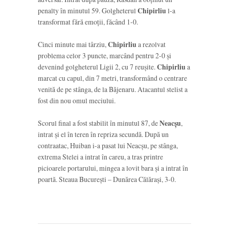
penalty în minutul 59. Golgheterul
Chipirliu
l-a
transformat fără emoții, făcând 1-0.
Cinci minute mai târziu,
Chipirliu
a rezolvat
problema celor 3 puncte, marcând pentru 2-0 și
devenind golgheterul Ligii 2, cu 7 reușite.
Chipirliu
a
marcat cu capul, din 7 metri, transformând o centrare
venită de pe stânga, de la Băjenaru. Atacantul stelist a
fost din nou omul meciului.
Scorul final a fost stabilit în minutul 87, de
Neacșu
,
intrat și el în teren în repriza secundă. După un
contraatac, Huiban i-a pasat lui Neacșu, pe stânga,
extrema Stelei a intrat în careu, a tras printre
picioarele portarului, mingea a lovit bara și a intrat în
poartă. Steaua București – Dunărea Călărași, 3-0.