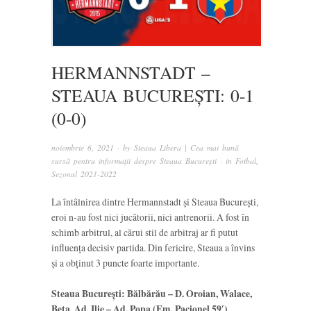
HERMANNSTADT –
STEAUA BUCUREȘTI: 0-1
(0-0)
noiembrie 6, 2021
· by
Steaua Libera | Cea mai bună
sursă pentru informații despre Steaua București
· in
Fotbal
,
Sezonul 2021-2022
La întâlnirea dintre Hermannstadt și Steaua București,
eroi n-au fost nici jucătorii, nici antrenorii. A fost în
schimb arbitrul, al cărui stil de arbitraj ar fi putut
influența decisiv partida. Din fericire, Steaua a învins
și a obținut 3 puncte foarte importante.
Steaua București: Bălbărău – D. Oroian, Walace,
Beța, Ad. Ilie – Ad. Popa (Em. Pacionel 59′),