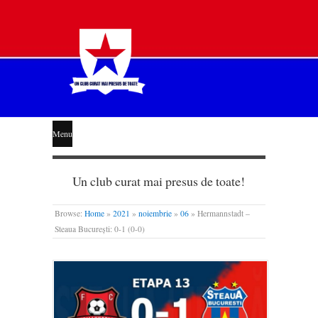
STEAUA
Menu
LIBERĂ
Un club curat mai presus de toate!
Browse:
Home
»
2021
»
noiembrie
»
06
»
Hermannstadt –
Steaua București: 0-1 (0-0)