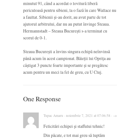
minutul 91, când a acordat o lovitură liberă
periculoasă pentru sibieni, la o fază în care Wallace nu
a faultat. Sibienii și-au dorit, au avut parte de tot
ajutorul arbitrului, dar nu au putut învinge Steaua.
Hermannstadt – Steaua București s-a terminat cu
scorul de 0-1.
Steaua București a învins singura echipă neînvinsă
până acum în acest campionat. Băieții lui Oprița au
câștigat 3 puncte foarte importante și se pregătesc
acum pentru un meci la fel de greu, cu U Cluj.
One Response
Tupac Amaru · noiembrie 7, 2021 at 07:06:58 · →
Felicitări echipei și staffului tehnic!
Din păcate, e tot mai greu să luptăm