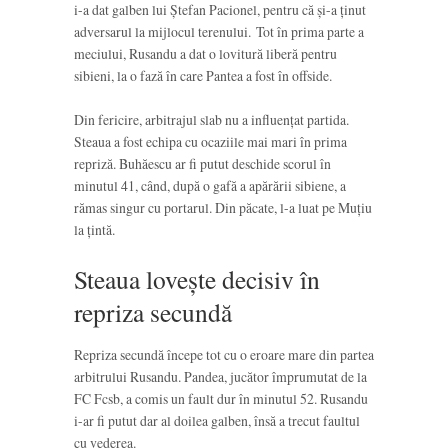
i-a dat galben lui Ștefan Pacionel, pentru că și-a ținut
adversarul la mijlocul terenului. Tot în prima parte a
meciului, Rusandu a dat o lovitură liberă pentru
sibieni, la o fază în care Pantea a fost în offside.
Din fericire, arbitrajul slab nu a influențat partida.
Steaua a fost echipa cu ocaziile mai mari în prima
repriză. Buhăescu ar fi putut deschide scorul în
minutul 41, când, după o gafă a apărării sibiene, a
rămas singur cu portarul. Din păcate, l-a luat pe Muțiu
la țintă.
Steaua lovește decisiv în
repriza secundă
Repriza secundă începe tot cu o eroare mare din partea
arbitrului Rusandu. Pandea, jucător împrumutat de la
FC Fcsb, a comis un fault dur în minutul 52. Rusandu
i-ar fi putut dar al doilea galben, însă a trecut faultul
cu vederea.