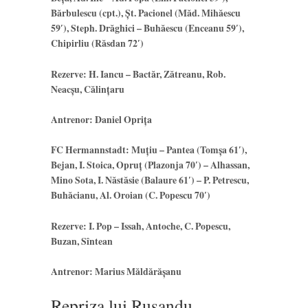
Bărbulescu (cpt.), Șt. Pacionel (Măd. Mihăescu
59′), Steph. Drăghici – Buhăescu (Enceanu 59′),
Chipirliu (Răsdan 72′)
Rezerve: H. Iancu – Bactăr, Zătreanu, Rob.
Neacșu, Călințaru
Antrenor: Daniel Oprița
FC Hermannstadt: Muțiu – Pantea (Tomșa 61′),
Bejan, I. Stoica, Opruț (Plazonja 70′) – Alhassan,
Mino Sota, I. Năstăsie (Balaure 61′) – P. Petrescu,
Buhăcianu, Al. Oroian (C. Popescu 70′)
Rezerve: I. Pop – Issah, Antoche, C. Popescu,
Buzan, Sîntean
Antrenor: Marius Măldărășanu
Repriza lui Rusandu