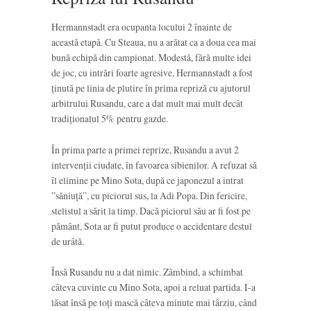
Hermannstadt era ocupanta locului 2 înainte de
această etapă. Cu Steaua, nu a arătat ca a doua cea mai
bună echipă din campionat. Modestă, fără multe idei
de joc, cu intrări foarte agresive, Hermannstadt a fost
ținută pe linia de plutire în prima repriză cu ajutorul
arbitrului Rusandu, care a dat mult mai mult decât
tradiționalul 5% pentru gazde.
În prima parte a primei reprize, Rusandu a avut 2
intervenții ciudate, în favoarea sibienilor. A refuzat să
îl elimine pe Mino Sota, după ce japonezul a intrat
”săniuță”, cu piciorul sus, la Adi Popa. Din fericire,
stelistul a sărit la timp. Dacă piciorul său ar fi fost pe
pământ, Sota ar fi putut produce o accidentare destul
de urâtă.
Însă Rusandu nu a dat nimic. Zâmbind, a schimbat
câteva cuvinte cu Mino Sota, apoi a reluat partida. I-a
lăsat însă pe toți mască câteva minute mai târziu, când