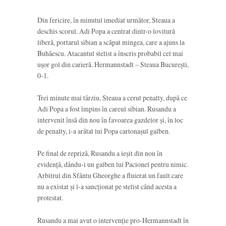
Din fericire, în minutul imediat următor, Steaua a
deschis scorul. Adi Popa a centrat dintr-o lovitură
liberă, portarul sibian a scăpat mingea, care a ajuns la
Buhăescu. Atacantul stelist a înscris probabil cel mai
ușor gol din carieră. Hermannstadt – Steaua București,
0-1.
Trei minute mai târziu, Steaua a cerut penalty, după ce
Adi Popa a fost împins în careul sibian. Rusandu a
intervenit însă din nou în favoarea gazdelor și, în loc
de penalty, i-a arătat lui Popa cartonașul galben.
Pe final de repriză, Rusandu a ieșit din nou în
evidență, dându-i un galben lui Pacionel pentru nimic.
Arbitrul din Sfântu Gheorghe a fluierat un fault care
nu a existat și l-a sancționat pe stelist când acesta a
protestat.
Rusandu a mai avut o intervenție pro-Hermannstadt în