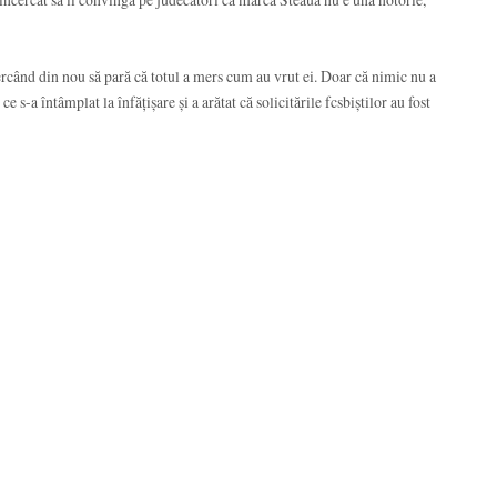
cercând din nou să pară că totul a mers cum au vrut ei. Doar că nimic nu a
 s-a întâmplat la înfățișare și a arătat că solicitările fcsbiștilor au fost