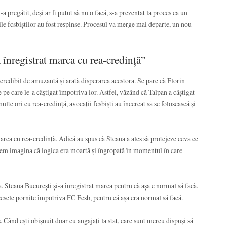
 pregătit, deși ar fi putut să nu o facă, s-a prezentat la proces ca un
rile fcsbiștilor au fost respinse. Procesul va merge mai departe, un nou
a înregistrat marca cu rea-credință”
incredibil de amuzantă și arată disperarea acestora. Se pare că Florin
e pe care le-a câștigat împotriva lor. Astfel, văzând că Talpan a câștigat
te ori cu rea-credință, avocații fcsbiști au încercat să se folosească și
marca cu rea-credință. Adică au spus că Steaua a ales să protejeze ceva ce
utem imagina că logica era moartă și îngropată în momentul în care
 Steaua București și-a înregistrat marca pentru că așa e normal să facă.
cesele pornite împotriva FC Fcsb, pentru că așa era normal să facă.
s. Când ești obișnuit doar cu angajați la stat, care sunt mereu dispuși să