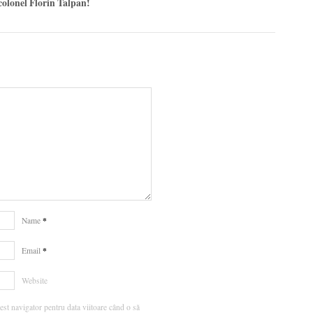
colonel Florin Talpan!
*
Name
*
Email
Website
est navigator pentru data viitoare când o să