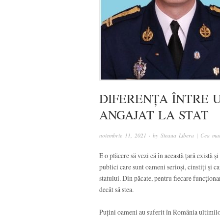
DIFERENȚA ÎNTRE 
ANGAJAT LA STAT
noiembrie 11, 2021
· by
Steaua Libera | Cea mai
E o plăcere să vezi că în această țară există 
publici care sunt oameni serioși, cinstiți și 
statului. Din păcate, pentru fiecare funcționar
decât să stea.
Puțini oameni au suferit în România ultimilo