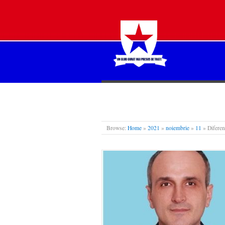
STEAUA LIBERĂ
Browse:
Home
»
2021
»
noiembrie
»
11
»
Diferen