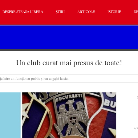
DESPRE STEAUA LIBERĂ
ȘTIRI
ARTICOLE
ISTORIE
DE
Un club curat mai presus de toate!
ța între un funcționar public și un angajat la stat
A