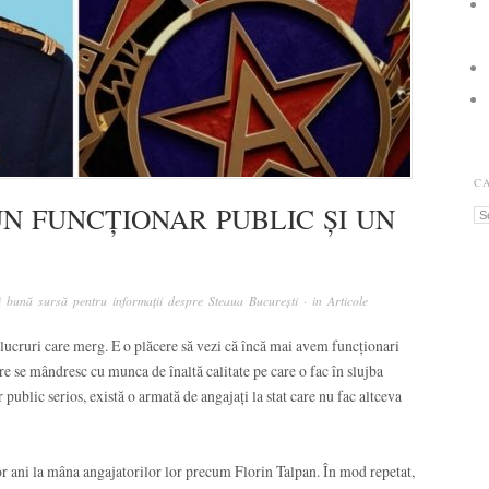
C
UN FUNCȚIONAR PUBLIC ȘI UN
Ca
 bună sursă pentru informații despre Steaua București
· in
Articole
și lucruri care merg. E o plăcere să vezi că încă mai avem funcționari
care se mândresc cu munca de înaltă calitate pe care o fac în slujba
 public serios, există o armată de angajați la stat care nu fac altceva
r ani la mâna angajatorilor lor precum Florin Talpan. În mod repetat,