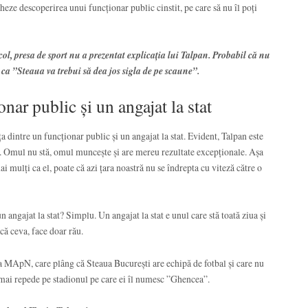
cheze descoperirea unui funcționar public cinstit, pe care să nu îl poți
icol, presa de sport nu a prezentat explicația lui Talpan. Probabil că nu
e ca ”Steaua va trebui să dea jos sigla de pe scaune”.
onar public și un angajat la stat
 dintre un funcționar public și un angajat la stat. Evident, Talpan este
e. Omul nu stă, omul muncește și are mereu rezultate excepționale. Așa
mai mulți ca el, poate că azi țara noastră nu se îndrepta cu viteză către o
n angajat la stat? Simplu. Un angajat la stat e unul care stă toată ziua și
acă ceva, face doar rău.
 la MApN, care plâng că Steaua București are echipă de fotbal și care nu
t mai repede pe stadionul pe care ei îl numesc ”Ghencea”.