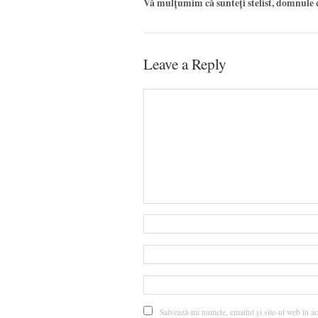
Vă mulțumim că sunteți stelist, domnule 
Leave a Reply
Salvează-mi numele, emailul și site-ul web în ac