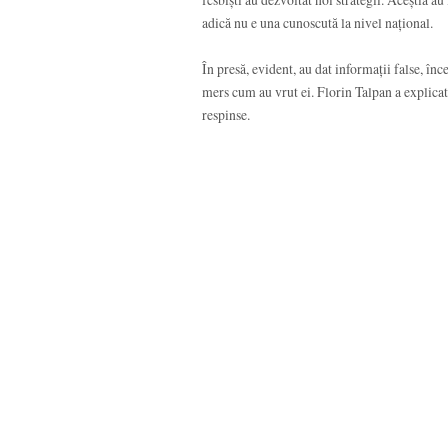
adică nu e una cunoscută la nivel național.
În presă, evident, au dat informații false, în
mers cum au vrut ei. Florin Talpan a explicat ce
respinse.