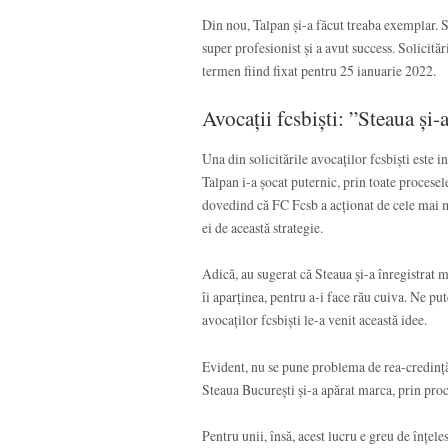
Din nou, Talpan și-a făcut treaba exemplar. S-a
super profesionist și a avut success. Solicită
termen fiind fixat pentru 25 ianuarie 2022.
Avocații fcsbiști: ”Steaua și-
Una din solicitările avocaților fcsbiști este 
Talpan i-a șocat puternic, prin toate procesel
dovedind că FC Fcsb a acționat de cele mai mul
ei de această strategie.
Adică, au sugerat că Steaua și-a înregistrat 
îi aparținea, pentru a-i face rău cuiva. Ne p
avocaților fcsbiști le-a venit această idee.
Evident, nu se pune problema de rea-credință.
Steaua București și-a apărat marca, prin pro
Pentru unii, însă, acest lucru e greu de înțele