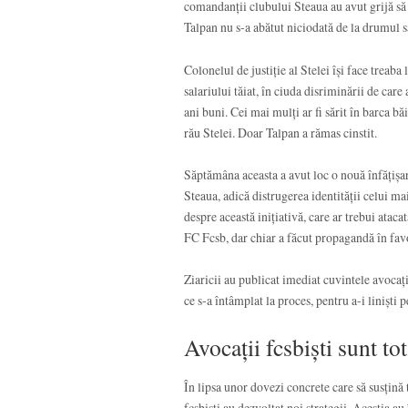
comandanții clubului Steaua au avut grijă să îl
Talpan nu s-a abătut niciodată de la drumul s
Colonelul de justiție al Stelei își face treaba 
salariului tăiat, în ciuda disriminării de care a
ani buni. Cei mai mulți ar fi sărit în barca băi
rău Stelei. Doar Talpan a rămas cinstit.
Săptămâna aceasta a avut loc o nouă înfățișa
Steaua, adică distrugerea identității celui m
despre această inițiativă, care ar trebui atacat
FC Fcsb, dar chiar a făcut propagandă în fav
Ziaricii au publicat imediat cuvintele avocațil
ce s-a întâmplat la proces, pentru a-i liniști p
Avocații fcsbiști sunt to
În lipsa unor dovezi concrete care să susțină
fcsbiști au dezvoltat noi strategii. Aceștia a