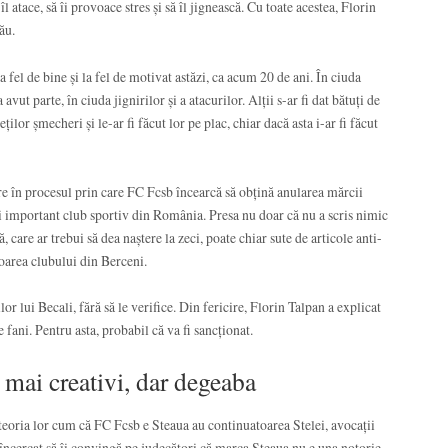
 atace, să îi provoace stres și să îl jignească. Cu toate acestea, Florin
ău.
la fel de bine și la fel de motivat astăzi, ca acum 20 de ani. În ciuda
 avut parte, în ciuda jignirilor și a atacurilor. Alții s-ar fi dat bătuți de
eților șmecheri și le-ar fi făcut lor pe plac, chiar dacă asta i-ar fi făcut
re în procesul prin care FC Fcsb încearcă să obțină anularea mărcii
ai important club sportiv din România. Presa nu doar că nu a scris nimic
ă, care ar trebui să dea naștere la zeci, poate chiar sute de articole anti-
oarea clubului din Berceni.
or lui Becali, fără să le verifice. Din fericire, Florin Talpan a explicat
e fani. Pentru asta, probabil că va fi sancționat.
t mai creativi, dar degeaba
 teoria lor cum că FC Fcsb e Steaua au continuatoarea Stelei, avocații
u încercat să îi convingă pe judecători că marca Steaua nu e una notorie,