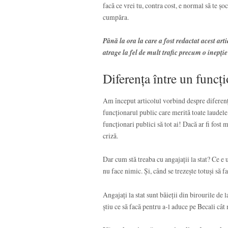
facă ce vrei tu, contra cost, e normal să te șo
cumpăra.
Până la ora la care a fost redactat acest art
atrage la fel de mult trafic precum o inepți
Diferența între un funcți
Am început articolul vorbind despre diferența
funcționarul public care merită toate laudel
funcționari publici să tot ai! Dacă ar fi fost 
criză.
Dar cum stă treaba cu angajații la stat? Ce e u
nu face nimic. Și, când se trezește totuși să f
Angajați la stat sunt băieții din birourile de
știu ce să facă pentru a-l aduce pe Becali câ