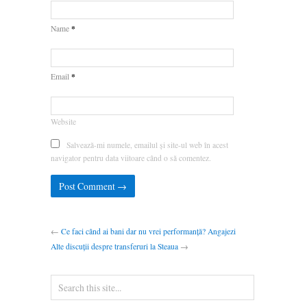
*
Name
*
Email
Website
Salvează-mi numele, emailul și site-ul web în acest
navigator pentru data viitoare când o să comentez.
←
Ce faci când ai bani dar nu vrei performanță? Angajezi
Alte discuții despre transferuri la Steaua
→