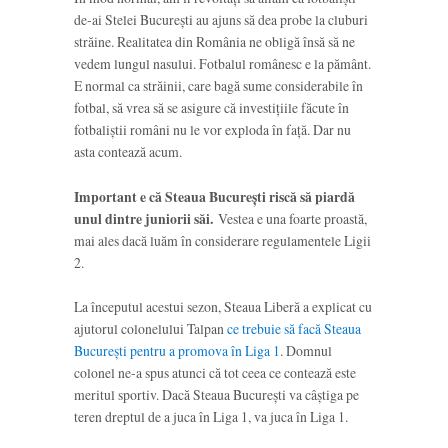
de-ai Stelei București au ajuns să dea probe la cluburi
străine. Realitatea din România ne obligă însă să ne
vedem lungul nasului. Fotbalul românesc e la pământ.
E normal ca străinii, care bagă sume considerabile în
fotbal, să vrea să se asigure că investițiile făcute în
fotbaliștii români nu le vor exploda în față. Dar nu
asta contează acum.
Important e că Steaua București riscă să piardă
unul dintre juniorii săi.
Vestea e una foarte proastă,
mai ales dacă luăm în considerare regulamentele Ligii
2.
La începutul acestui sezon, Steaua Liberă a explicat cu
ajutorul colonelului Talpan
ce trebuie să facă Steaua
București pentru a promova în Liga 1
. Domnul
colonel ne-a spus atunci că tot ceea ce contează este
meritul sportiv. Dacă Steaua București va câștiga pe
teren dreptul de a juca în Liga 1, va juca în Liga 1.