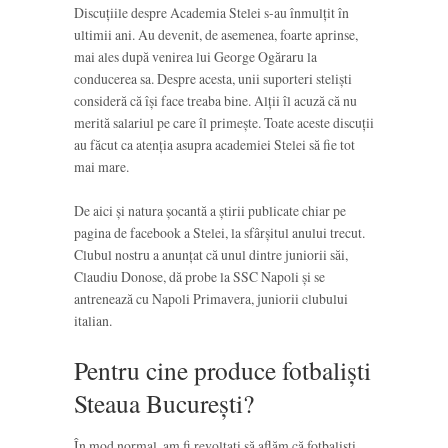
Discuțiile despre Academia Stelei s-au înmulțit în
ultimii ani. Au devenit, de asemenea, foarte aprinse,
mai ales după venirea lui George Ogăraru la
conducerea sa. Despre acesta, unii suporteri steliști
consideră că își face treaba bine. Alții îl acuză că nu
merită salariul pe care îl primește. Toate aceste discuții
au făcut ca atenția asupra academiei Stelei să fie tot
mai mare.
De aici și natura șocantă a știrii publicate chiar pe
pagina de facebook a Stelei, la sfârșitul anului trecut.
Clubul nostru a anunțat că unul dintre juniorii săi,
Claudiu Donose, dă probe la SSC Napoli și se
antrenează cu Napoli Primavera, juniorii clubului
italian.
Pentru cine produce fotbaliști
Steaua București?
În mod normal, am fi revoltați să aflăm că fotbaliști