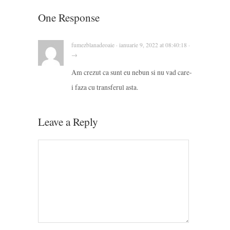
One Response
fumezblanadeoaie · ianuarie 9, 2022 at 08:40:18 ·
→
Am crezut ca sunt eu nebun si nu vad care-
i faza cu transferul asta.
Leave a Reply