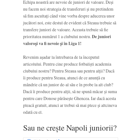
Echipa noastră are nevoie de juniori de valoare. Deși
nu facem noi strategia de transferuri și nu pretindem
să fim ascultați când vine vorba despre aducerea unor
jucători noi, este destul de evident că Steaua trebuie să
transfere juniori de valoare. Aceasta trebuie să fie
prioritatea numărul 1 a clubului nostru.
De juniori
valoroși va fi nevoie și în Liga 1!
Revenim așadar la întrebarea de la începutul
articolului. Pentru cine produce fotbaliști academia
clubului nostru? Pentru Steaua sau pentru alții? Dacă
îi produce pentru Steaua, atunci de ce anunță cu
mândrie că un junior de-al său e în probe la alt club?
Dacă îi produce pentru alții, să ne spună măcar și suma
pentru care Donose părăsește Ghencea. Iar dacă acesta
pleacă gratuit, atunci ar trebui să mai plece și altcineva
odată cu el.
Sau ne crește Napoli juniorii?