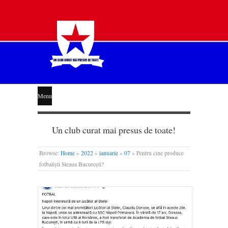
STEAUA
Menu
LIBERĂ
Un club curat mai presus de toate!
Browse:
Home
»
2022
»
ianuarie
»
07
»
Pentru cine produce
fotbaliști Steaua București?