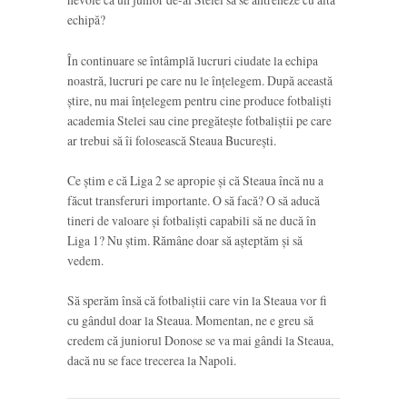
echipă?
În continuare se întâmplă lucruri ciudate la echipa
noastră, lucruri pe care nu le înțelegem. După această
știre, nu mai înțelegem pentru cine produce fotbaliști
academia Stelei sau cine pregătește fotbaliștii pe care
ar trebui să îi folosească Steaua București.
Ce știm e că Liga 2 se apropie și că Steaua încă nu a
făcut transferuri importante. O să facă? O să aducă
tineri de valoare și fotbaliști capabili să ne ducă în
Liga 1? Nu știm. Rămâne doar să așteptăm și să
vedem.
Să sperăm însă că fotbaliștii care vin la Steaua vor fi
cu gândul doar la Steaua. Momentan, ne e greu să
credem că juniorul Donose se va mai gândi la Steaua,
dacă nu se face trecerea la Napoli.