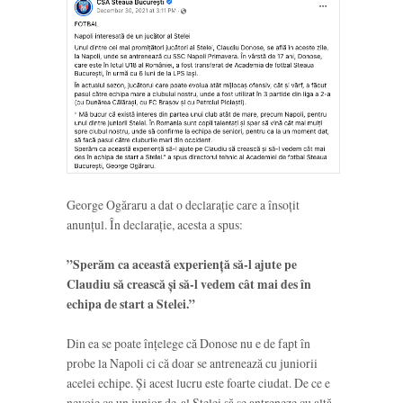
George Ogăraru a dat o declarație care a însoțit
anunțul. În declarație, acesta a spus:
”Sperăm ca această experiență să-l ajute pe
Claudiu să crească și să-l vedem cât mai des în
echipa de start a Stelei.”
Din ea se poate înțelege că Donose nu e de fapt în
probe la Napoli ci că doar se antrenează cu juniorii
acelei echipe. Și acest lucru este foarte ciudat. De ce e
nevoie ca un junior de-al Stelei să se antreneze cu altă