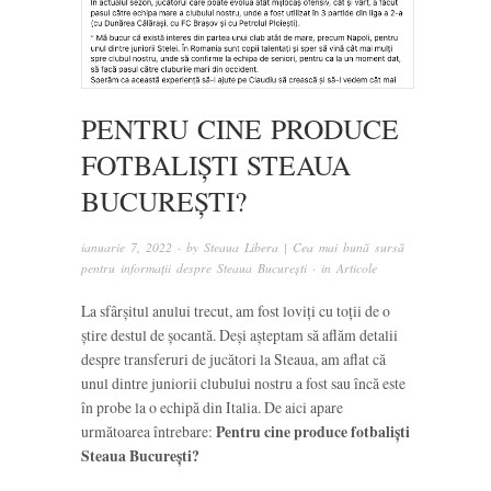
PENTRU CINE PRODUCE
FOTBALIȘTI STEAUA
BUCUREȘTI?
ianuarie 7, 2022
· by
Steaua Libera | Cea mai bună sursă
pentru informații despre Steaua București
· in
Articole
La sfârșitul anului trecut, am fost loviți cu toții de o
știre destul de șocantă. Deși așteptam să aflăm detalii
despre transferuri de jucători la Steaua, am aflat că
unul dintre juniorii clubului nostru a fost sau încă este
în probe la o echipă din Italia. De aici apare
următoarea întrebare:
Pentru cine produce fotbaliști
Steaua București?