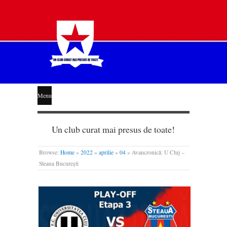
STEAUA
Menu
LIBERĂ
Un club curat mai presus de toate!
Browse:
Home
»
2022
»
aprilie
»
04
»
Avancronică: U Cluj –
Steaua București