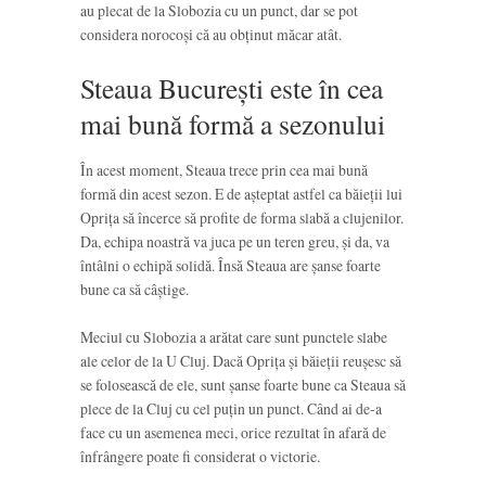
au plecat de la Slobozia cu un punct, dar se pot
considera norocoși că au obținut măcar atât.
Steaua București este în cea
mai bună formă a sezonului
În acest moment, Steaua trece prin cea mai bună
formă din acest sezon. E de așteptat astfel ca băieții lui
Oprița să încerce să profite de forma slabă a clujenilor.
Da, echipa noastră va juca pe un teren greu, și da, va
întâlni o echipă solidă. Însă Steaua are șanse foarte
bune ca să câștige.
Meciul cu Slobozia a arătat care sunt punctele slabe
ale celor de la U Cluj. Dacă Oprița și băieții reușesc să
se folosească de ele, sunt șanse foarte bune ca Steaua să
plece de la Cluj cu cel puțin un punct. Când ai de-a
face cu un asemenea meci, orice rezultat în afară de
înfrângere poate fi considerat o victorie.