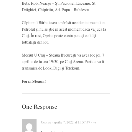
Beța, Rob. Neacșu – Șt. Pacionel, Enceanu, St.
Drăghici, Chipirliu, Ad. Popa – Buhăescu
Căpitanul Bărbulescu a părăsit accidentat meciul cu
Petrolul și nu se știe în acest moment dacă va juca la
Cluj. În rest, Oprița poate conta pe toți ceilalți
fotbaliști din lot.
Meciul U Cluj – Steaua București va avea loc joi, 7
aprilie, de la ora 19:30, pe Cluj Arena. Partida va fi
transmisă de Look, Digi și Telekom.
Forza Steaua!
One Response
George · aprilie 7, 2022 at 15:57:47 · →