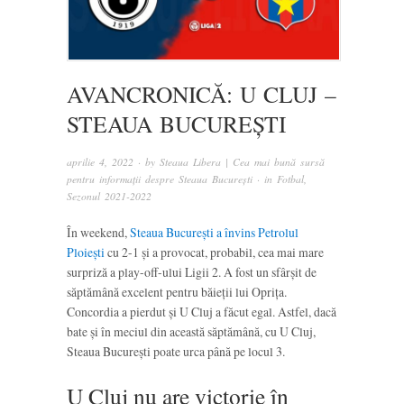
AVANCRONICĂ: U CLUJ –
STEAUA BUCUREȘTI
aprilie 4, 2022
· by
Steaua Libera | Cea mai bună sursă
pentru informații despre Steaua București
· in
Fotbal
,
Sezonul 2021-2022
În weekend,
Steaua București a învins Petrolul
Ploiești
cu 2-1 și a provocat, probabil, cea mai mare
surpriză a play-off-ului Ligii 2. A fost un sfârșit de
săptămână excelent pentru băieții lui Oprița.
Concordia a pierdut și U Cluj a făcut egal. Astfel, dacă
bate și în meciul din această săptămână, cu U Cluj,
Steaua București poate urca până pe locul 3.
U Cluj nu are victorie în