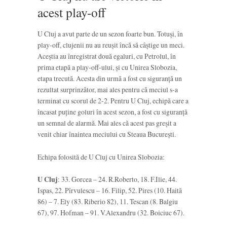
acest play-off
U Cluj a avut parte de un sezon foarte bun. Totuși, în
play-off, clujenii nu au reușit încă să câștige un meci.
Aceștia au înregistrat două egaluri, cu Petrolul, în
prima etapă a play-off-ului, și cu Unirea Slobozia,
etapa trecută. Acesta din urmă a fost cu siguranță un
rezultat surprinzător, mai ales pentru că meciul s-a
terminat cu scorul de 2-2. Pentru U Cluj, echipă care a
încasat puține goluri în acest sezon, a fost cu siguranță
un semnal de alarmă. Mai ales că acest pas greșit a
venit chiar înaintea meciului cu Steaua București.
Echipa folosită de U Cluj cu Unirea Slobozia:
U Cluj
: 33. Gorcea – 24. R.Roberto, 18. F.Ilie, 44.
Ispas, 22. Pîrvulescu – 16. Filip, 52. Pires (10. Haită
86) – 7. Ely (83. Riberio 82), 11. Tescan (8. Balgiu
67), 97. Hofman – 91. V.Alexandru (32. Boiciuc 67).