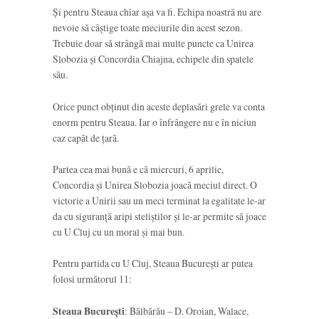
Și pentru Steaua chiar așa va fi. Echipa noastră nu are
nevoie să câștige toate meciurile din acest sezon.
Trebuie doar să strângă mai multe puncte ca Unirea
Slobozia și Concordia Chiajna, echipele din spatele
său.
Orice punct obținut din aceste deplasări grele va conta
enorm pentru Steaua. Iar o înfrângere nu e în niciun
caz capăt de țară.
Partea cea mai bună e că miercuri, 6 aprilie,
Concordia și Unirea Slobozia joacă meciul direct. O
victorie a Unirii sau un meci terminat la egalitate le-ar
da cu siguranță aripi steliștilor și le-ar permite să joace
cu U Cluj cu un moral și mai bun.
Pentru partida cu U Cluj, Steaua București ar putea
folosi următorul 11:
Steaua București
: Bălbărău – D. Oroian, Walace,