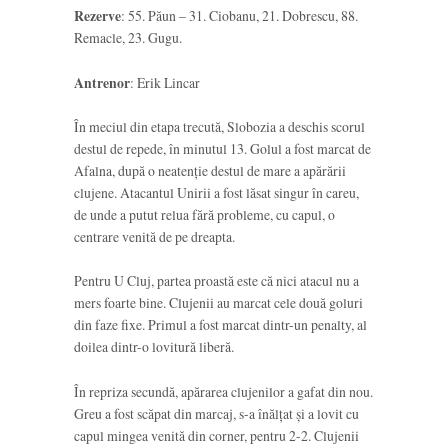
Rezerve
: 55. Păun – 31. Ciobanu, 21. Dobrescu, 88.
Remacle, 23. Gugu.
Antrenor
: Erik Lincar
În meciul din etapa trecută, Slobozia a deschis scorul
destul de repede, în minutul 13. Golul a fost marcat de
Afalna, după o neatenție destul de mare a apărării
clujene. Atacantul Unirii a fost lăsat singur în careu,
de unde a putut relua fără probleme, cu capul, o
centrare venită de pe dreapta.
Pentru U Cluj, partea proastă este că nici atacul nu a
mers foarte bine. Clujenii au marcat cele două goluri
din faze fixe. Primul a fost marcat dintr-un penalty, al
doilea dintr-o lovitură liberă.
În repriza secundă, apărarea clujenilor a gafat din nou.
Greu a fost scăpat din marcaj, s-a înălțat și a lovit cu
capul mingea venită din corner, pentru 2-2. Clujenii