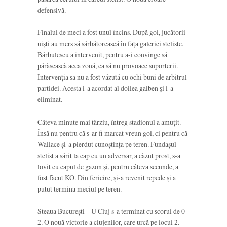
defensivă.
Finalul de meci a fost unul încins. După gol, jucătorii
uiști au mers să sărbătorească în fața galeriei steliste.
Bărbulescu a intervenit, pentru a-i convinge să
părăsească acea zonă, ca să nu provoace suporterii.
Intervenția sa nu a fost văzută cu ochi buni de arbitrul
partidei. Acesta i-a acordat al doilea galben și l-a
eliminat.
Câteva minute mai târziu, întreg stadionul a amuțit.
Însă nu pentru că s-ar fi marcat vreun gol, ci pentru că
Wallace și-a pierdut cunoștința pe teren. Fundașul
stelist a sărit la cap cu un adversar, a căzut prost, s-a
lovit cu capul de gazon și, pentru câteva secunde, a
fost făcut KO. Din fericire, și-a revenit repede și a
putut termina meciul pe teren.
Steaua București – U Cluj s-a terminat cu scorul de 0-
2. O nouă victorie a clujenilor, care urcă pe locul 2.