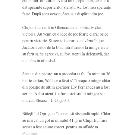
clujenilor, din careu. A fost un început bun, care le-a
dat speranțe suporterilor steliști. Au fost însă speranțe
false. După acea ocazie, Steaua a dispărut din joc.
Clujenii au venit în Ghencea cu un obiectiv clar:
victoria. Au venit cu o idee de joc foarte clară: orice
pentru victorie. Și aceste lucruri s-au văzut în joc.
Jucătorii celor de la U au intrat serios la minge, nu s-
au ferit să fie agresivi, au fost atenți în defensivă, dar
mai ales în ofensivă.
Steaua, din păcate, nu a procedat la fel. În minutul 36,
foarte aerian, Wallace a lăsat să îi scape o minge chiar
din poziție de ultim apărător. Ely Fernandes nu a fost
aerian. A fost atent, i-a furat stelistului mingea și a
marcat. Steaua – U Cluj, 0-1.
Băieții lui Oprița au încercat să răspundă rapid. Chiar
au marcat un gol în minutul 41, prin Chipirliu. Însă
acesta a fost anulat corect, pentru un offside la
Pacionel.