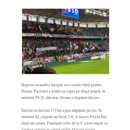
Repriza secundă a început cu o ocazie bună pentru
Steaua. Pacionel a trimis cu capul pe lângă poartă, în
minutul 50. Și, din nou, Steaua a dispărut din joc.
Încetul cu încetul, U Cluj a pus stăpânire pe joc. În
minutul 82, clujenii au făcut 2-0. A înscris Florin Ilie,
după un corner. Fundașul celor de la U a fost singur ca
pasărea cerului în careul stelist. O nouă eroare