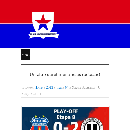
STEAUA
Menu
LIBERĂ
Un club curat mai presus de toate!
Browse:
Home
»
2022
»
mai
»
04
»
Steaua București – U
Cluj, 0-2 (0-1)