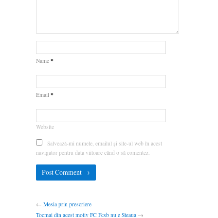
*
Name
*
Email
Website
Salvează-mi numele, emailul și site-ul web în acest
navigator pentru data viitoare când o să comentez.
←
Mesia prin prescriere
Tocmai din acest motiv FC Fcsb nu e Steaua
→