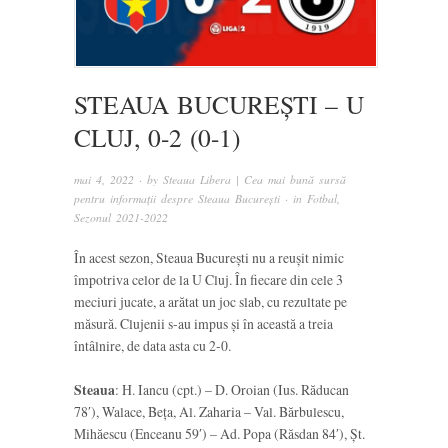
STEAUA BUCUREȘTI – U
CLUJ, 0-2 (0-1)
mai 4, 2022
· by
Steaua Libera | Cea mai bună sursă
pentru informații despre Steaua București
· in
Fotbal
,
Sezonul 2021-2022
În acest sezon, Steaua București nu a reușit nimic
împotriva celor de la U Cluj. În fiecare din cele 3
meciuri jucate, a arătat un joc slab, cu rezultate pe
măsură. Clujenii s-au impus și în această a treia
întâlnire, de data asta cu 2-0.
Steaua
: H. Iancu (cpt.) – D. Oroian (Ius. Răducan
78′), Walace, Beța, Al. Zaharia – Val. Bărbulescu,
Mihăescu (Enceanu 59′) – Ad. Popa (Răsdan 84′), Șt.