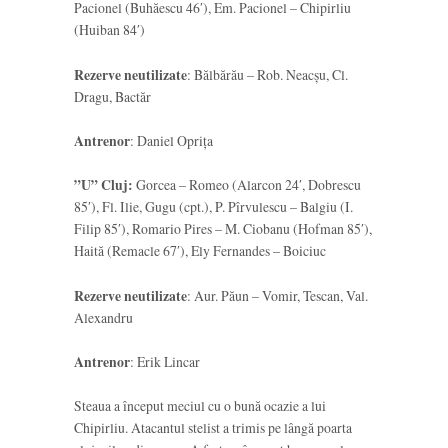
Pacionel (Buhăescu 46′), Em. Pacionel – Chipirliu
(Huiban 84′)
Rezerve neutilizate
: Bălbărău – Rob. Neacșu, Cl.
Dragu, Bactăr
Antrenor
: Daniel Oprița
”U” Cluj:
Gorcea – Romeo (Alarcon 24′, Dobrescu
85′), Fl. Ilie, Gugu (cpt.), P. Pîrvulescu – Balgiu (I.
Filip 85′), Romario Pires – M. Ciobanu (Hofman 85′),
Haită (Remacle 67′), Ely Fernandes – Boiciuc
Rezerve neutilizate
: Aur. Păun – Vomir, Tescan, Val.
Alexandru
Antrenor
: Erik Lincar
Steaua a început meciul cu o bună ocazie a lui
Chipirliu. Atacantul stelist a trimis pe lângă poarta