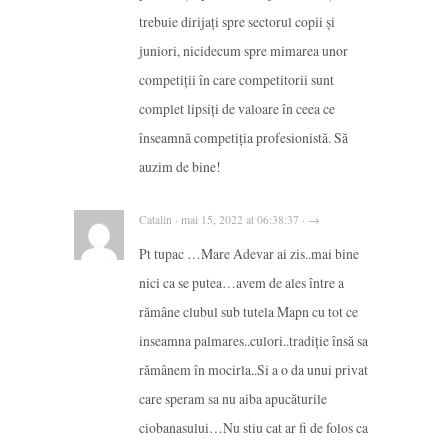
trebuie dirijați spre sectorul copii și
juniori, nicidecum spre mimarea unor
competiții în care competitorii sunt
complet lipsiți de valoare în ceea ce
înseamnă competiția profesionistă. Să
auzim de bine!
Catalin · mai 15, 2022 at 06:38:37 · →
Pt tupac …Mare Adevar ai zis..mai bine
nici ca se putea…avem de ales între a
rămâne clubul sub tutela Mapn cu tot ce
inseamna palmares..culori..tradiție însă sa
rămânem în mocirla..Si a o da unui privat
care speram sa nu aiba apucăturile
ciobanasului…Nu stiu cat ar fi de folos ca