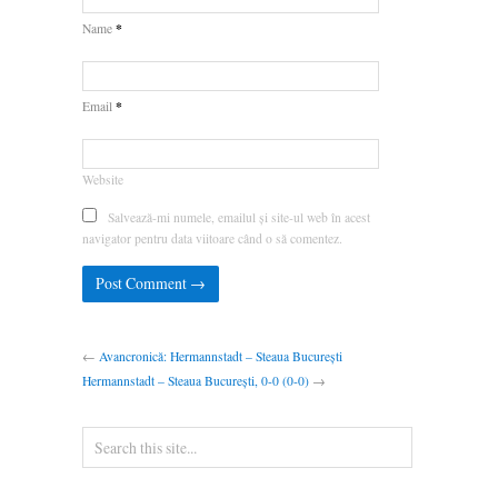
*
Name
*
Email
Website
Salvează-mi numele, emailul și site-ul web în acest
navigator pentru data viitoare când o să comentez.
←
Avancronică: Hermannstadt – Steaua București
Hermannstadt – Steaua București, 0-0 (0-0)
→