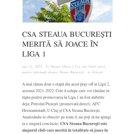
CSA STEAUA BUCUREȘTI
MERITĂ SĂ JOACE ÎN
LIGA 1
mai 12, 2022
· by
Steaua Libera | Cea mai bună sursă
pentru informații despre Steaua București
· in
Articole
A mai rămas doar o etapă din acest play-off al Ligii 2,
sezonul 2021-2022. Cele 4 echipe care vor rămâne în
lupta pentru promovarea în Liga 1 au fost stabilite
deja: Petrolul Ploiești (promovată direct), AFC
Hermannstadt, U Cluj și CSA Steaua București.
Analizându-le obiectiv pe toate 4, nu poți să nu ajungi
la o singură concluzie:
CSA Steaua București este
singurul club care merită în totalitate să joace în