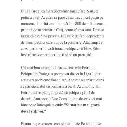
U Cluj are și ea mari probleme financiare. Sau cel
puțin a avut. Acestea se pare că au trecut, cel puțin pe
moment, datorită unei finanțări de 800 de mii de euro,
primită de la primăria Cluj, acum câteva luni. Deși se
laudă că e echipă privată, U Cluj e de fapt dependentă
de banii publici care vin de la primărie. Atât timp cât
acest parteneriat va fi intact, echipa va fi bine. Știm
însă că aceste parteneriate tind să nu prea țină.
Cel mai bun exemplu în acest sens este Petrolul.
Echipa din Ploiești a promovat direct în Liga 1, dar
are mari probleme financiare. Acestea au apărut după
ce parteneriatul cu primăria a picat. Acum, oficialii
Petrolului se plâng în presă că echipa e plină de
datorii. Antrenorul Nae Constantin a descris cel mai
bine ce se întâmplă la club:
”Situația e mai gravă
decât știți voi.”
Planurile pe termen scurt și mediu ale Petrolului se