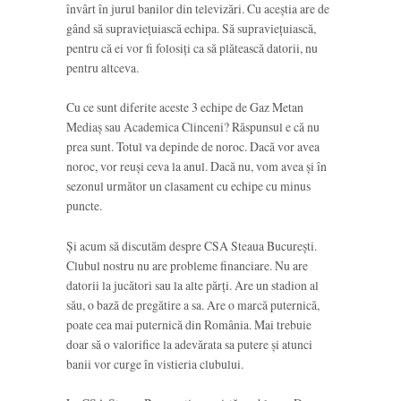
învârt în jurul banilor din televizări. Cu aceștia are de
gând să supraviețuiască echipa. Să supraviețuiască,
pentru că ei vor fi folosiți ca să plătească datorii, nu
pentru altceva.
Cu ce sunt diferite aceste 3 echipe de Gaz Metan
Mediaș sau Academica Clinceni? Răspunsul e că nu
prea sunt. Totul va depinde de noroc. Dacă vor avea
noroc, vor reuși ceva la anul. Dacă nu, vom avea și în
sezonul următor un clasament cu echipe cu minus
puncte.
Și acum să discutăm despre CSA Steaua București.
Clubul nostru nu are probleme financiare. Nu are
datorii la jucători sau la alte părți. Are un stadion al
său, o bază de pregătire a sa. Are o marcă puternică,
poate cea mai puternică din România. Mai trebuie
doar să o valorifice la adevărata sa putere și atunci
banii vor curge în vistieria clubului.