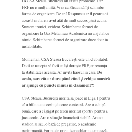
La CSA Steaua București nu există probleme. Dar
FRF nu e mulțumită. Vrea ca Steaua să își schimbe
forma de organizare. De ce? Răspunsul ar fi pentru că
această mutare a avut atât de mult succes până acum.
Suntem ironici, evident. Schimbarea formei de
organizare la Gaz Metan sau Academica nu a ajutat cu
nimic. Schimbarea formei de organizare duce doar la
instabilitate.
Momentan, CSA Steaua București este un club stabil.
Dacă ar accepta să facă ce își dorește FRF, ar renunța
la stabilitatea aceasta. Ar invita haosul în casă.
De
acolo, oare cât ar dura până când și echipa noastră
ar ajunge cu puncte minus în clasament?!
CSA Steaua București merită să joace în Liga 1 pentru
că a bifat toate cerințele care contează. Are o echipă
bună, care a câștigat pe teren meritul sportiv pentru a
juca acolo. Are o situație financiară stabilă. Are un
stadion al său, o bază de pregătire, o academie
performantă. Forma de organizare chiar nu contează.