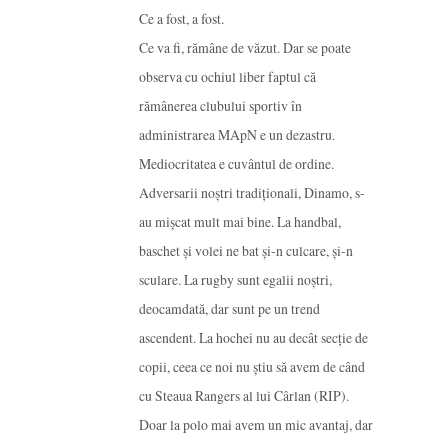
Ce a fost, a fost.
Ce va fi, rămâne de văzut. Dar se poate
observa cu ochiul liber faptul că
rămânerea clubului sportiv în
administrarea MApN e un dezastru.
Mediocritatea e cuvântul de ordine.
Adversarii noștri tradiționali, Dinamo, s-
au mișcat mult mai bine. La handbal,
baschet și volei ne bat și-n culcare, și-n
sculare. La rugby sunt egalii noștri,
deocamdată, dar sunt pe un trend
ascendent. La hochei nu au decât secție de
copii, ceea ce noi nu știu să avem de când
cu Steaua Rangers al lui Cârlan (RIP).
Doar la polo mai avem un mic avantaj, dar