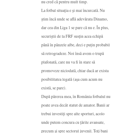
nu cred că pentru mult timp.
La fotbal situația e și mai încurcată. Nu
știm încă unde se află adevărata Dinamo,
dar cea din Liga 1 se pare că nu e. În plus,
securiștii de la FRF susțin acea echipă
până în pânzele albe, deci e puțin probabil
să retrogradeze. Noi însă avem o trupă
plafonată, care nu va fi în stare să
promoveze niciodată, chiar dacă ar exista
posibilitatea legală (așa cum acum nu
există, se pare).
După părerea mea, în România fotbalul nu
poate avea decât statut de amator. Banii ar
trebui investiți spre alte sporturi, acolo
unde putem concura cu țările avansate,
precum și spre sectorul juvenil. Toți bani