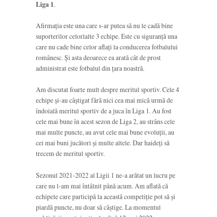
Liga 1
.
Afirmația este una care s-ar putea să nu le cadă bine
suporterilor celorlalte 3 echipe. Este cu siguranță una
care nu cade bine celor aflați la conducerea fotbalului
românesc. Și asta deoarece ea arată cât de prost
administrat este fotbalul din țara noastră.
Am discutat foarte mult despre meritul sportiv. Cele 4
echipe și-au câștigat fără nici cea mai mică urmă de
îndoială meritul sportiv de a juca în Liga 1. Au fost
cele mai bune în acest sezon de Liga 2, au strâns cele
mai multe puncte, au avut cele mai bune evoluții, au
cei mai buni jucători și multe altele. Dar haideți să
trecem de meritul sportiv.
Sezonul 2021-2022 al Ligii 1 ne-a arătat un lucru pe
care nu l-am mai întâlnit până acum. Am aflată că
echipele care participă la această competiție pot să și
piardă puncte, nu doar să câștige. La momentul