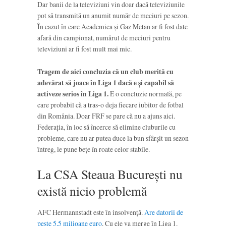
Dar banii de la televiziuni vin doar dacă televiziunile
pot să transmită un anumit număr de meciuri pe sezon.
În cazul în care Academica și Gaz Metan ar fi fost date
afară din campionat, numărul de meciuri pentru
televiziuni ar fi fost mult mai mic.
Tragem de aici concluzia că un club merită cu
adevărat să joace în Liga 1 dacă e și capabil să
activeze serios în Liga 1.
E o concluzie normală, pe
care probabil că a tras-o deja fiecare iubitor de fotbal
din România. Doar FRF se pare că nu a ajuns aici.
Federația, în loc să încerce să elimine cluburile cu
probleme, care nu ar putea duce la bun sfârșit un sezon
întreg, le pune bețe în roate celor stabile.
La CSA Steaua București nu
există nicio problemă
AFC Hermannstadt este în insolvență.
Are datorii de
peste 5,5 milioane euro
. Cu ele va merge în Liga 1.