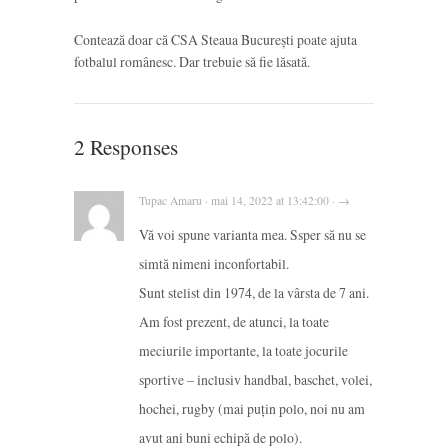
Contează doar că CSA Steaua București poate ajuta
fotbalul românesc. Dar trebuie să fie lăsată.
2 Responses
Tupac Amaru · mai 14, 2022 at 13:42:00 · →
Vă voi spune varianta mea. Ssper să nu se
simtă nimeni inconfortabil.
Sunt stelist din 1974, de la vârsta de 7 ani.
Am fost prezent, de atunci, la toate
meciurile importante, la toate jocurile
sportive – inclusiv handbal, baschet, volei,
hochei, rugby (mai puțin polo, noi nu am
avut ani buni echipă de polo).