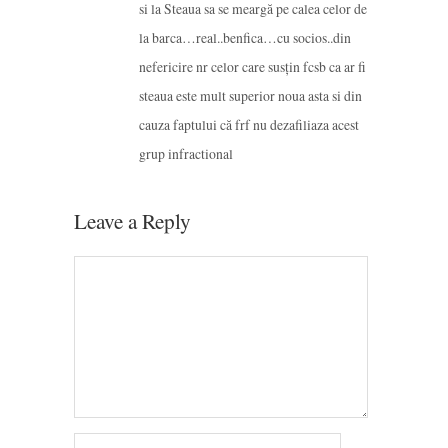
si la Steaua sa se meargă pe calea celor de
la barca…real..benfica…cu socios..din
nefericire nr celor care susțin fcsb ca ar fi
steaua este mult superior noua asta si din
cauza faptului că frf nu dezafiliaza acest
grup infractional
Leave a Reply