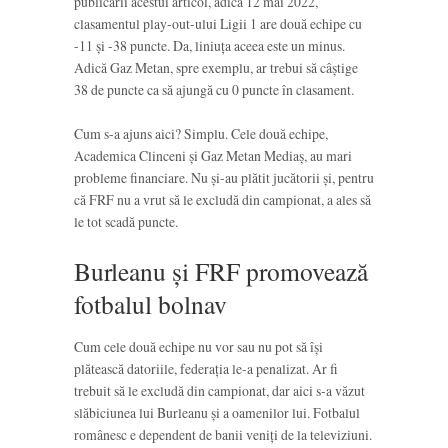
publicării acestui articol, adică 12 mai 2022,
clasamentul play-out-ului Ligii 1 are două echipe cu
-11 și -38 puncte. Da, liniuța aceea este un minus.
Adică Gaz Metan, spre exemplu, ar trebui să câștige
38 de puncte ca să ajungă cu 0 puncte în clasament.
Cum s-a ajuns aici? Simplu. Cele două echipe,
Academica Clinceni și Gaz Metan Mediaș, au mari
probleme financiare. Nu și-au plătit jucătorii și, pentru
că FRF nu a vrut să le excludă din campionat, a ales să
le tot scadă puncte.
Burleanu și FRF promovează
fotbalul bolnav
Cum cele două echipe nu vor sau nu pot să își
plătească datoriile, federația le-a penalizat. Ar fi
trebuit să le excludă din campionat, dar aici s-a văzut
slăbiciunea lui Burleanu și a oamenilor lui. Fotbalul
românesc e dependent de banii veniți de la televiziuni.