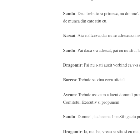
Sandu
: Deci trebuie sa primesc, nu domne’. 
de munca din cate stiu eu.
Kassai
: Aia e altceva, dar nu se adreseaza ins
Sandu
: Pai daca s-a adresat, pai eu nu stiu, l
Dragomir
: Pai nu l-ati auzit vorbind ca v-a
Borcea
: Trebuie sa vina ceva oficial
Avram
: Trebuie asa cum a facut domnul pres
Comitetul Executiv si propunem.
Sandu
: Domne’, ia cheama-l pe Stingaciu p
Dragomir
: Ia, ma, ba, vreau sa stiu si eu ma,