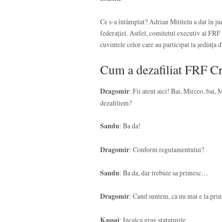
Ce s-a întâmplat? Adrian Mititelu a dat în jud
federației. Astfel, comitetul executiv al FRF 
cuvintele celor care au participat la ședința d
Cum a dezafiliat FRF Cr
Dragomir
: Fii atent aici! Bai, Mirceo, bai,
dezafiliem?
Sandu
: Ba da!
Dragomir
: Conform regulamentului?
Sandu
: Ba da, dar trebuie sa primesc…
Dragomir
: Cand suntem, ca nu mai e la pri
Kassai
: Incalca grav statuturile.