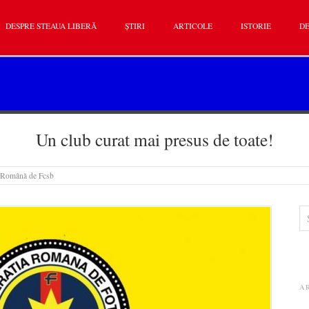
DESPRE STEAUA LIBERĂ
ȘTIRI
ARTICOLE
ISTORIE
DE
Un club curat mai presus de toate!
a Română de Fcsb
A