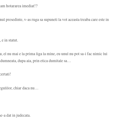
luam hotararea imediat!?
 presedinte, v-as ruga sa supuneti la vot aceasta treaba care este in
e in statut.
u, el nu mai e la prima liga la mine, eu unul nu pot sa-i fac nimic lui
si dumneata, dupa aia, prin etica dumitale sa…
ertati!
regulilor, chiar daca nu…
ne-a dat in judecata.