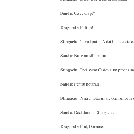
Sandu
: Cu ce drept?
Dragomir
: Poftim!
Stingaciu
: Numai putin. A dat in judecata c
Sandu
: Nu, comisiile nu au…
Stingaciu
: Deci avem Craiova, un proces unde
Sandu
: Pentru hotarari!
Stingaciu
: Pentru hotarari ale comisiilor si 
Sandu
: Deci domnu’ Stingaciu…
Dragomir
: Pfai, Doamne.