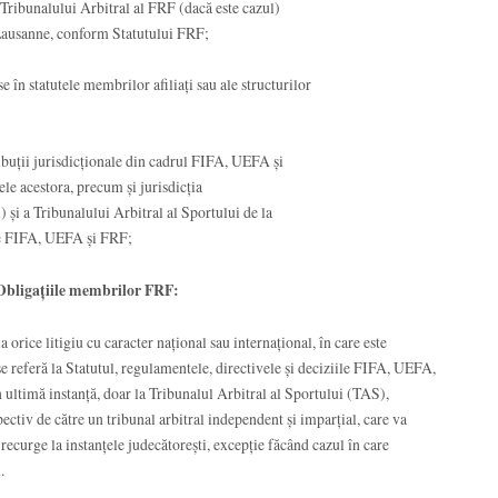
a Tribunalului Arbitral al FRF (dacă este cazul)
a Lausanne, conform Statutului FRF;
e în statutele membrilor afiliaţi sau ale structurilor
ribuţii jurisdicţionale din cadrul FIFA, UEFA şi
ele acestora, precum şi jurisdicţia
 și a Tribunalului Arbitral al Sportului de la
ele FIFA, UEFA şi FRF;
 Obligațiile membrilor FRF:
 orice litigiu cu caracter național sau internațional, în care este
se referă la Statutul, regulamentele, directivele și deciziile FIFA, UEFA,
în ultimă instanță, doar la Tribunalul Arbitral al Sportului (TAS),
ctiv de către un tribunal arbitral independent și imparțial, care va
 recurge la instanțele judecătorești, excepție făcând cazul în care
.