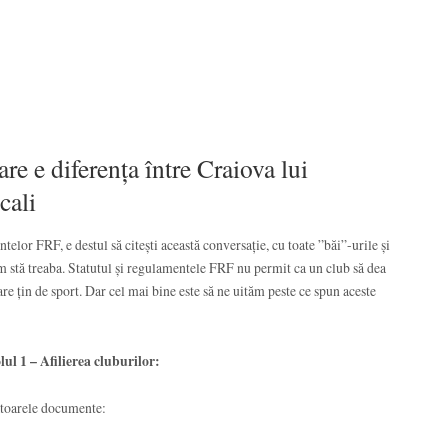
re e diferența între Craiova lui
cali
elor FRF, e destul să citești această conversație, cu toate ”băi”-urile și
m stă treaba. Statutul și regulamentele FRF nu permit ca un club să dea
are țin de sport. Dar cel mai bine este să ne uităm peste ce spun aceste
ul 1 – Afilierea cluburilor:
ătoarele documente: