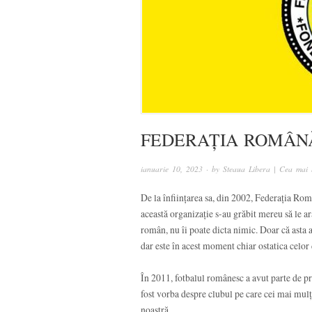
FEDERAȚIA ROMÂN
ianuarie 10, 2023
· by
Steaua Libera | Cea mai 
De la înființarea sa, din 2002, Federația Ro
această organizație s-au grăbit mereu să le ar
român, nu îi poate dicta nimic. Doar că asta
dar este în acest moment chiar ostatica celor
În 2011, fotbalul românesc a avut parte de pr
fost vorba despre clubul pe care cei mai mulți
noastră.