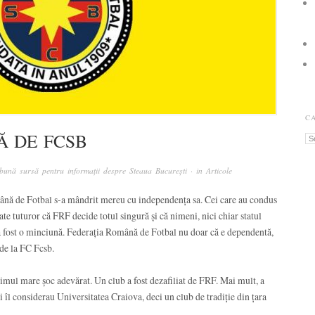
C
Ă DE FCSB
Ca
bună sursă pentru informații despre Steaua București
· in
Articole
mână de Fotbal s-a mândrit mereu cu independența sa. Cei care au condus
ate tuturor că FRF decide totul singură și că nimeni, nici chiar statul
 a fost o minciună. Federația Română de Fotbal nu doar că e dependentă,
 de la FC Fcsb.
imul mare șoc adevărat. Un club a fost dezafiliat de FRF. Mai mult, a
 îl considerau Universitatea Craiova, deci un club de tradiție din țara