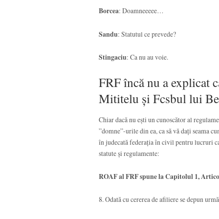
Borcea
: Doamneeeee…
Sandu
: Statutul ce prevede?
Stingaciu
: Ca nu au voie.
FRF încă nu a explicat ca
Mititelu și Fcsbul lui Be
Chiar dacă nu ești un cunoscător al regulament
”domne”-urile din ea, ca să vă dați seama cu
în judecată federația în civil pentru lucruri c
statute și regulamente:
ROAF al FRF spune la Capitolul 1, Articol
8. Odată cu cererea de afiliere se depun urm