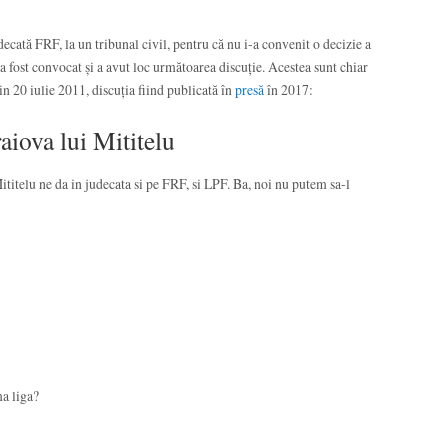
ecată FRF, la un tribunal civil, pentru că nu i-a convenit o decizie a
a fost convocat și a avut loc următoarea discuție. Acestea sunt chiar
in 20 iulie 2011, discuția fiind publicată în
presă
în 2017:
aiova lui Mititelu
 Mititelu ne da in judecata si pe FRF, si LPF. Ba, noi nu putem sa-l
ma liga?