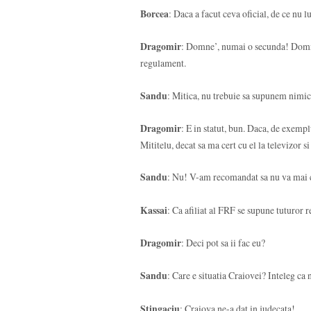
Borcea
: Daca a facut ceva oficial, de ce nu 
Dragomir
: Domne’, numai o secunda! Domnul
regulament.
Sandu
: Mitica, nu trebuie sa supunem nimic, 
Dragomir
: E in statut, bun. Daca, de exempl
Mititelu, decat sa ma cert cu el la televizor 
Sandu
: Nu! V-am recomandat sa nu va mai c
Kassai
: Ca afiliat al FRF se supune tuturor 
Dragomir
: Deci pot sa ii fac eu?
Sandu
: Care e situatia Craiovei? Inteleg ca 
Stingaciu
: Craiova ne-a dat in judecata!