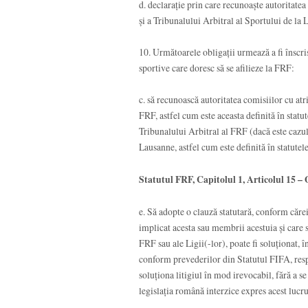
d. declaraţie prin care recunoaşte autoritate
şi a Tribunalului Arbitral al Sportului de l
10. Următoarele obligaţii urmează a fi înscris
sportive care doresc să se afilieze la FRF:
c. să recunoască autoritatea comisiilor cu at
FRF, astfel cum este aceasta definită în statut
Tribunalului Arbitral al FRF (dacă este cazul)
Lausanne, astfel cum este definită în statut
Statutul FRF, Capitolul 1, Articolul 15 –
e. Să adopte o clauză statutară, conform căreia
implicat acesta sau membrii acestuia și care 
FRF sau ale Ligii(-lor), poate fi soluționat, 
conform prevederilor din Statutul FIFA, respe
soluționa litigiul în mod irevocabil, fără a se
legislația română interzice expres acest lucru