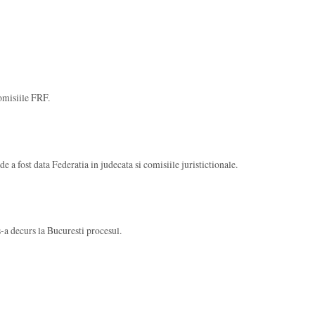
omisiile FRF.
 a fost data Federatia in judecata si comisiile juristictionale.
s-a decurs la Bucuresti procesul.