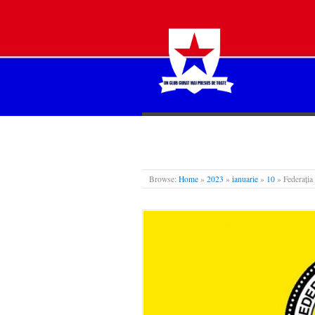
STEAUA LIBERĂ
Browse:
Home
»
2023
»
ianuarie
»
10
»
Federați