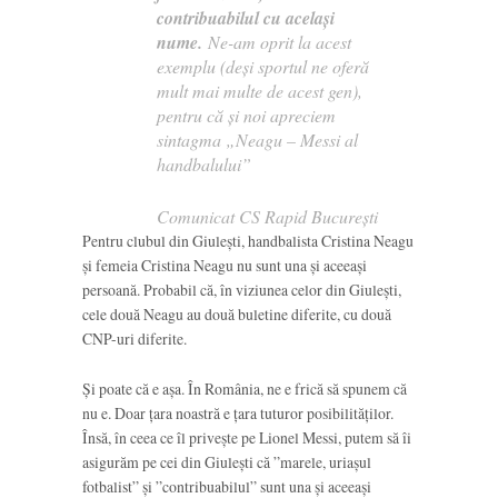
contribuabilul cu același
nume.
Ne-am oprit la acest
exemplu (deși sportul ne oferă
mult mai multe de acest gen),
pentru că și noi apreciem
sintagma „Neagu – Messi al
handbalului”
Comunicat CS Rapid București
Pentru clubul din Giulești, handbalista Cristina Neagu
și femeia Cristina Neagu nu sunt una și aceeași
persoană. Probabil că, în viziunea celor din Giulești,
cele două Neagu au două buletine diferite, cu două
CNP-uri diferite.
Și poate că e așa. În România, ne e frică să spunem că
nu e. Doar țara noastră e țara tuturor posibilităților.
Însă, în ceea ce îl privește pe Lionel Messi, putem să îi
asigurăm pe cei din Giulești că ”marele, uriașul
fotbalist” și ”contribuabilul” sunt una și aceeași