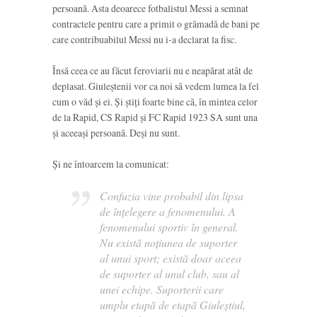
persoană. Asta deoarece fotbalistul Messi a semnat
contractele pentru care a primit o grămadă de bani pe
care contribuabilul Messi nu i-a declarat la fisc.
Însă ceea ce au făcut feroviarii nu e neapărat atât de
deplasat. Giuleștenii vor ca noi să vedem lumea la fel
cum o văd și ei. Și știți foarte bine că, în mintea celor
de la Rapid, CS Rapid și FC Rapid 1923 SA sunt una
și aceeași persoană. Deși nu sunt.
Și ne întoarcem la comunicat:
Confuzia vine probabil din lipsa
de înțelegere a fenomenului. A
fenomenului sportiv în general.
Nu există noțiunea de suporter
al unui sport; există doar aceea
de suporter al unul club, sau al
unei echipe. Suporterii care
umplu etapă de etapă Giuleștiul,