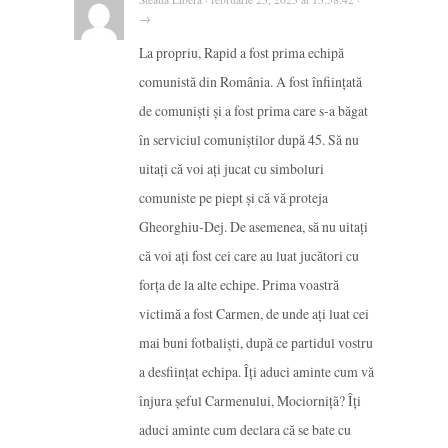
→
La propriu, Rapid a fost prima echipă
comunistă din România. A fost înființată
de comuniști și a fost prima care s-a băgat
în serviciul comuniștilor după 45. Să nu
uitați că voi ați jucat cu simboluri
comuniste pe piept și că vă proteja
Gheorghiu-Dej. De asemenea, să nu uitați
că voi ați fost cei care au luat jucători cu
forța de la alte echipe. Prima voastră
victimă a fost Carmen, de unde ați luat cei
mai buni fotbaliști, după ce partidul vostru
a desființat echipa. Îți aduci aminte cum vă
înjura șeful Carmenului, Mociorniță? Îți
aduci aminte cum declara că se bate cu