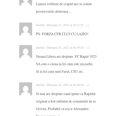
Lumea vorbeste de crapid aici si contul
prostsovietic delireaza…
Decbal · februarie 23, 2023 at 20:11:25 · →
PS: FORZA CFR CLUJ CU LAZIO!
Decbal · februarie 24, 2023 at 06:39:20 · →
Steaua Libera are dreptate. FC Rapid 1923
SA este o clona la fel cum este zecesebe.
Si la fel cum sunt Farul, CSU etc.
Decbal · februarie 24, 2023 at 06:40:49 · →
Si mai are dreptate cand spune ca Rapidul
original a fost infiintat de comunistii de la
Grivita. Probabil ca era si Alexandru