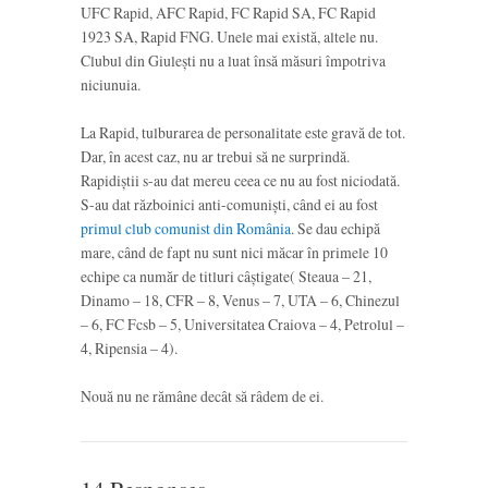
UFC Rapid, AFC Rapid, FC Rapid SA, FC Rapid
1923 SA, Rapid FNG. Unele mai există, altele nu.
Clubul din Giulești nu a luat însă măsuri împotriva
niciunuia.
La Rapid, tulburarea de personalitate este gravă de tot.
Dar, în acest caz, nu ar trebui să ne surprindă.
Rapidiștii s-au dat mereu ceea ce nu au fost niciodată.
S-au dat războinici anti-comuniști, când ei au fost
primul club comunist din România
. Se dau echipă
mare, când de fapt nu sunt nici măcar în primele 10
echipe ca număr de titluri câștigate( Steaua – 21,
Dinamo – 18, CFR – 8, Venus – 7, UTA – 6, Chinezul
– 6, FC Fcsb – 5, Universitatea Craiova – 4, Petrolul –
4, Ripensia – 4).
Nouă nu ne rămâne decât să râdem de ei.