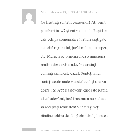
Mos · februarie 23, 2023 at 11:29:24 · →
Ce frustrați sunteți, ceauseilor! Ați venit
pe taburi in ‘47 și voi spuneti de Rapid ca
este echipa comunista ?! Titluri câștigate
datorită regimului, jucători luați cu japca,
etc. Mergeți pe principiul ca o minciuna
roatitia des devine adevăr, dar stați
cuminți ca nu este cazul. Sunteți mici,
sunteți acolo unde va este locul și asta va
doare ! Și App s a dovedit care este Rapid
ul cel adevărat, însă frustrarea nu va lasa
sa acceptați realitatea! Sunteti și veți
rămâne echipa de lângă cimitirul ghencea.
Steaua Libera · februarie 23, 2023 at 13:58:42 ·