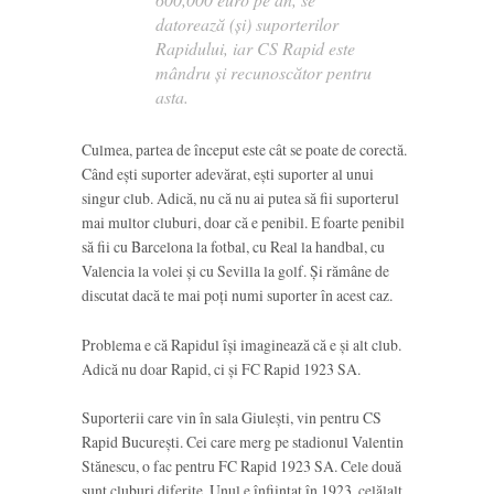
datorează (și) suporterilor
Rapidului, iar CS Rapid este
mândru și recunoscător pentru
asta.
Culmea, partea de început este cât se poate de corectă.
Când ești suporter adevărat, ești suporter al unui
singur club. Adică, nu că nu ai putea să fii suporterul
mai multor cluburi, doar că e penibil. E foarte penibil
să fii cu Barcelona la fotbal, cu Real la handbal, cu
Valencia la volei și cu Sevilla la golf. Și rămâne de
discutat dacă te mai poți numi suporter în acest caz.
Problema e că Rapidul își imaginează că e și alt club.
Adică nu doar Rapid, ci și FC Rapid 1923 SA.
Suporterii care vin în sala Giulești, vin pentru CS
Rapid București. Cei care merg pe stadionul Valentin
Stănescu, o fac pentru FC Rapid 1923 SA. Cele două
sunt cluburi diferite. Unul e înființat în 1923, celălalt