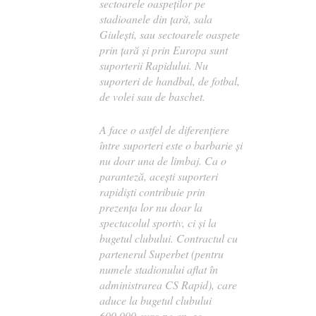
sectoarele oaspeților pe
stadioanele din țară, sala
Giulești, sau sectoarele oaspete
prin țară și prin Europa sunt
suporterii Rapidului. Nu
suporteri de handbal, de fotbal,
de volei sau de baschet.
A face o astfel de diferențiere
între suporteri este o barbarie și
nu doar una de limbaj. Ca o
paranteză, acești suporteri
rapidiști contribuie prin
prezența lor nu doar la
spectacolul sportiv, ci și la
bugetul clubului. Contractul cu
partenerul Superbet (pentru
numele stadionului aflat în
administrarea CS Rapid), care
aduce la bugetul clubului
600,000 euro pe an, se