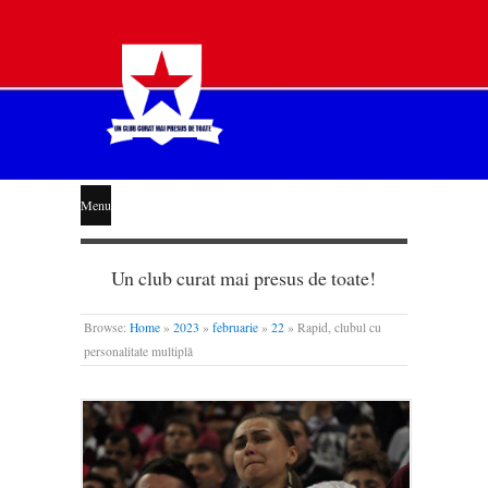
STEAUA
Menu
LIBERĂ
Un club curat mai presus de toate!
Browse:
Home
»
2023
»
februarie
»
22
»
Rapid, clubul cu
personalitate multiplă