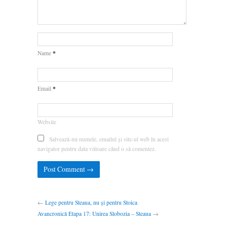
*
Name
*
Email
Website
Salvează-mi numele, emailul și site-ul web în acest
navigator pentru data viitoare când o să comentez.
←
Lege pentru Steaua, nu și pentru Stoica
Avancronică Etapa 17: Unirea Slobozia – Steaua
→