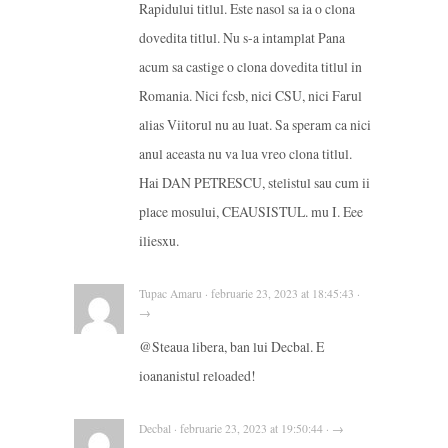
Rapidului titlul. Este nasol sa ia o clona
dovedita titlul. Nu s-a intamplat Pana
acum sa castige o clona dovedita titlul in
Romania. Nici fcsb, nici CSU, nici Farul
alias Viitorul nu au luat. Sa speram ca nici
anul aceasta nu va lua vreo clona titlul.
Hai DAN PETRESCU, stelistul sau cum ii
place mosului, CEAUSISTUL. mu I. Eee
iliesxu.
Tupac Amaru · februarie 23, 2023 at 18:45:43 ·
→
@Steaua libera, ban lui Decbal. E
ioananistul reloaded!
Decbal · februarie 23, 2023 at 19:50:44 · →