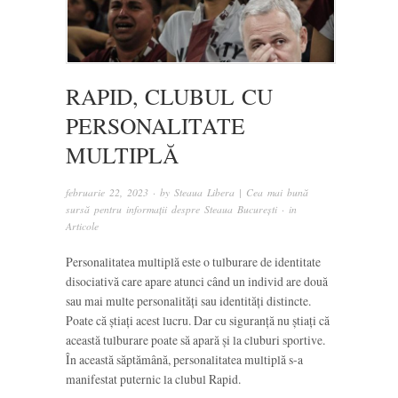
RAPID, CLUBUL CU
PERSONALITATE
MULTIPLĂ
februarie 22, 2023
· by
Steaua Libera | Cea mai bună
sursă pentru informații despre Steaua București
· in
Articole
Personalitatea multiplă este o tulburare de identitate
disociativă care apare atunci când un individ are două
sau mai multe personalități sau identități distincte.
Poate că știați acest lucru. Dar cu siguranță nu știați că
această tulburare poate să apară și la cluburi sportive.
În această săptămână, personalitatea multiplă s-a
manifestat puternic la clubul Rapid.