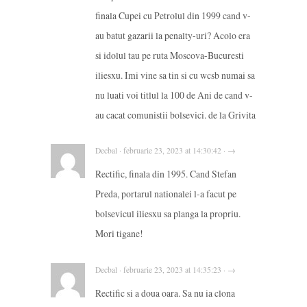
finala Cupei cu Petrolul din 1999 cand v-
au batut gazarii la penalty-uri? Acolo era
si idolul tau pe ruta Moscova-Bucuresti
iliesxu. Imi vine sa tin si cu wcsb numai sa
nu luati voi titlul la 100 de Ani de cand v-
au cacat comunistii bolsevici. de la Grivita
Decbal · februarie 23, 2023 at 14:30:42 · →
Rectific, finala din 1995. Cand Stefan
Preda, portarul nationalei l-a facut pe
bolsevicul iliesxu sa planga la propriu.
Mori tigane!
Decbal · februarie 23, 2023 at 14:35:23 · →
Rectific si a doua oara. Sa nu ia clona