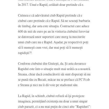
în 2017. Unul e Rapid, celălalt doar pretinde că e.
Culmea e că adevăratul club Rapid pretinde că e
clubul care pretinde că e Rapid. Să ne scuzați barbaria
de limbaj, dar asta este situația. Contractul care aduce
600 de mii de euro pe an în vistieria clubului feroviar
se datorează unor suporteri care merg la meciurile
unui club care nu e Rapid. Așadar, pe respectivii poți
să îi numești cum vrei, dar mai poți să îi numești
rapidiști?!
Conform clubului din Giulești, da. Și asta deoarece
Rapidul este într-o situație mult mai urâtă ca a noastră.
Steaua, chiar dacă conducătorii săi sunt disperați să nu
se pună rău cu Becali, măcar nu se preface că FC Fcsb
e Steaua și nici nu îi dă voie pe stadionul său.
La Rapid, în schimb, clubul refuză să își protejeze
imaginea, permițând existența nu doar a unui singur
club parazit, ci a nu mai puțin de cinci alte ”Rapiduri”: