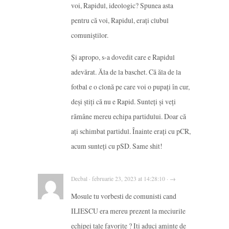
voi, Rapidul, ideologic? Spunea asta
pentru că voi, Rapidul, erați clubul
comuniștilor.
Și apropo, s-a dovedit care e Rapidul
adevărat. Ăla de la baschet. Că ăla de la
fotbal e o clonă pe care voi o pupați în cur,
deși știți că nu e Rapid. Sunteți și veți
rămâne mereu echipa partidului. Doar că
ați schimbat partidul. Înainte erați cu pCR,
acum sunteți cu pSD. Same shit!
Decbal · februarie 23, 2023 at 14:28:10 · →
Mosule tu vorbesti de comunisti cand
ILIESCU era mereu prezent la meciurile
echipei tale favorite ? Iti aduci aminte de