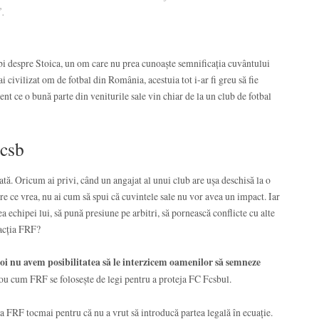
”.
bi despre Stoica, un om care nu prea cunoaște semnificația cuvântului
 civilizat om de fotbal din România, acestuia tot i-ar fi greu să fie
nt ce o bună parte din veniturile sale vin chiar de la un club de fotbal
Fcsb
ată. Oricum ai privi, când un angajat al unui club are ușa deschisă la o
re ce vrea, nu ai cum să spui că cuvintele sale nu vor avea un impact. Iar
ea echipei lui, să pună presiune pe arbitri, să pornească conflicte cu alte
eacția FRF?
oi nu avem posibilitatea să le interzicem oamenilor să semneze
u cum FRF se folosește de legi pentru a proteja FC Fcsbul.
 la FRF tocmai pentru că nu a vrut să introducă partea legală în ecuație.