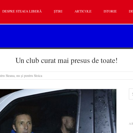
DESPRE STEAUA LIBERĂ
ȘTIRI
ARTICOLE
ISTORIE
DE
Un club curat mai presus de toate!
tru Steaua, nu și pentru Stoica
A