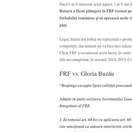
Dacă l-ar fi interesat acest aspect, l-ar fi da
Rotaru a făcut plângere la FRF tocmai pen
fotbalului românesc și să oprească acele cl
play.
Legal, blatul din fotbal nu reprezintă o probl
competiție, dar nimeni nu va face nici măcar o
Chiar FRF a recunoscut acest lucru, în cazul 
într-un campionat, în sezonul 2014-2015. Co
FRF vs. Gloria Buzău
“Respinge excepţia lipsei calităţii procesua
Admite în parte sesizarea Secretarului Ge
Integritate al FRF.
1. În temeiul art. 60 bis cu aplicarea art. 60
este sancţionat cu măsura interzicerii oricăr