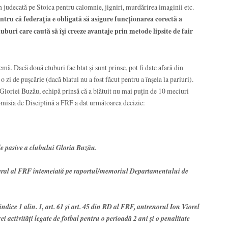
t în judecată pe Stoica pentru calomnie, jigniri, murdărirea imaginii etc.
tru că federația e obligată să asigure funcționarea corectă a
uburi care caută să își creeze avantaje prin metode lipsite de fair
emă. Dacă două cluburi fac blat și sunt prinse, pot fi date afară din
 zi de pușcărie (dacă blatul nu a fost făcut pentru a înșela la pariuri).
Gloriei Buzău, echipă prinsă că a blătuit nu mai puțin de 10 meciuri
misia de Disciplină a FRF a dat următoarea decizie:
le pasive a clubului Gloria Buzău.
neral al FRF întemeiată pe raportul/memoriul Departamentului de
 indice 1 alin. 1, art. 61 şi art. 45 din RD al FRF, antrenorul Ion Viorel
ei activităţi legate de fotbal pentru o perioadă 2 ani şi o penalitate