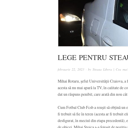
LEGE PENTRU STEAU
februarie 22, 2023
· by
Steaua Libera | Cea mai
Mihai Rotaru, șeful Universității Craiova, a 
acesta să nu mai apară la TV, în calitate de co
dat un răspuns penibil, care arată din nou câ
Cum Fotbal Club Fcsb a reușit să obțină un e
fi trebuit să fie în teren (acesta ar fi trebui
desfigurat, în meciul din etapa precedentă), e
de obicei, Mihai Stoica s-a folosit de poziți