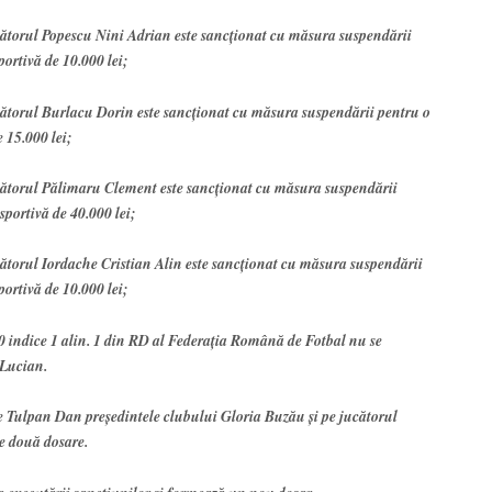
ucătorul Popescu Nini Adrian este sancţionat cu măsura suspendării
portivă de 10.000 lei;
ucătorul Burlacu Dorin este sancţionat cu măsura suspendării pentru o
e 15.000 lei;
ucătorul Pălimaru Clement este sancţionat cu măsura suspendării
sportivă de 40.000 lei;
cătorul Iordache Cristian Alin este sancţionat cu măsura suspendării
portivă de 10.000 lei;
 60 indice 1 alin. 1 din RD al Federaţia Română de Fotbal nu se
 Lucian.
pe Tulpan Dan preşedintele clubului Gloria Buzău şi pe jucătorul
e două dosare.