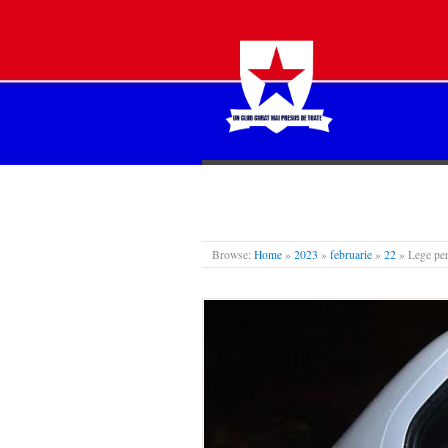
STEAUA LIBERĂ
Browse:
Home
»
2023
»
februarie
»
22
»
Lege pen