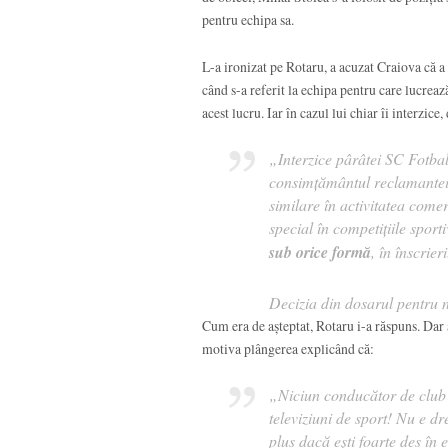
pentru echipa sa.
L-a ironizat pe Rotaru, a acuzat Craiova că a 
când s-a referit la echipa pentru care lucrează
acest lucru. Iar în cazul lui chiar îi interzic
„Interzice pârâtei SC Fotba
consimţământul reclamante
similare în activitatea comer
special în competiţiile spor
sub orice formă
, în înscrier
Decizia din dosarul pentru
Cum era de așteptat, Rotaru i-a răspuns. Dar 
motiva plângerea explicând că:
„Niciun conducător de club n
televiziuni de sport! Nu e dr
plus dacă ești foarte des în 