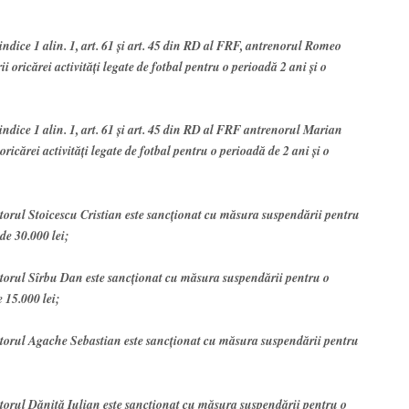
0 indice 1 alin. 1, art. 61 şi art. 45 din RD al FRF, antrenorul Romeo
 oricărei activităţi legate de fotbal pentru o perioadă 2 ani şi o
0 indice 1 alin. 1, art. 61 şi art. 45 din RD al FRF antrenorul Marian
ricărei activităţi legate de fotbal pentru o perioadă de 2 ani şi o
ătorul Stoicescu Cristian este sancţionat cu măsura suspendării pentru
 de 30.000 lei;
cătorul Sîrbu Dan este sancţionat cu măsura suspendării pentru o
e 15.000 lei;
cătorul Agache Sebastian este sancţionat cu măsura suspendării pentru
ătorul Dăniţă Iulian este sancţionat cu măsura suspendării pentru o