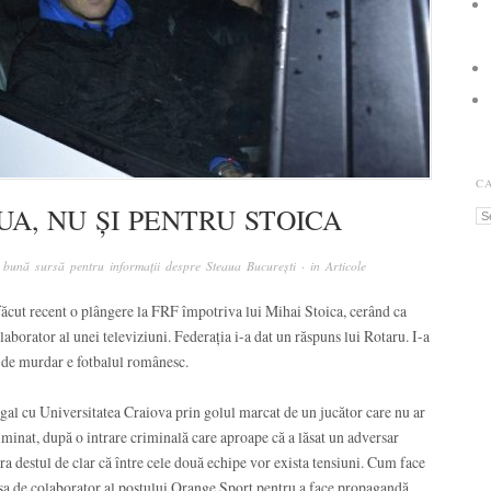
C
A, NU ȘI PENTRU STOICA
Ca
 bună sursă pentru informații despre Steaua București
· in
Articole
făcut recent o plângere la FRF împotriva lui Mihai Stoica, cerând ca
laborator al unei televiziuni. Federația i-a dat un răspuns lui Rotaru. I-a
t de murdar e fotbalul românesc.
gal cu Universitatea Craiova prin golul marcat de un jucător care nu ar
t eliminat, după o intrare criminală care aproape că a lăsat un adversar
ra destul de clar că între cele două echipe vor exista tensiuni. Cum face
a sa de colaborator al postului Orange Sport pentru a face propagandă