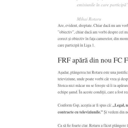
emisiunile în care participă
Mihai Rotaru
Are, evident, dreptate. Chiar dacă nu am vor
”obiectiv”, chiar dacă am vorbi despre cel mai
corect și obiectiv în fața camerelor, din mome
care participă în Liga 1.
FRF apără din nou FC 
Așadar, plângerea lui Rotaru este una justific
televiziune, unde poate vorbi cât vrea și desp
Stoica nici măcar nu se ferește să îi ia apărar
echipe șamd. În aceste condiții, care a fost r
Conform Gsp, aceștia ar fi spus că:
„Legal, n
contracte cu televiziunile.”
Și vedem din no
Ca să fie foarte clar. Rotaru a făcut plângere