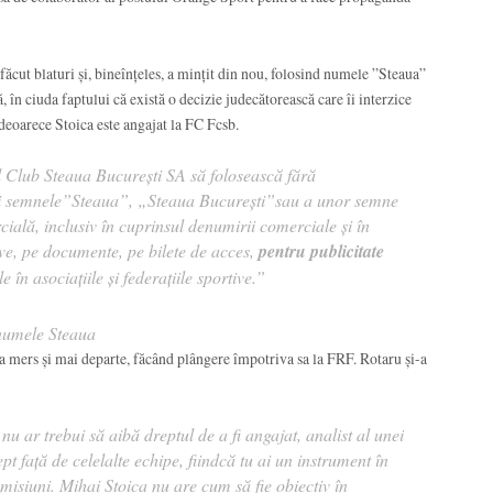
făcut blaturi și, bineînțeles, a mințit din nou, folosind numele ”Steaua”
, în ciuda faptului că există o decizie judecătorească care îi interzice
e, deoarece Stoica este angajat la FC Fcsb.
l Club Steaua Bucureşti SA să folosească fără
i semnele”Steaua”, „Steaua Bucureşti”sau a unor semne
cială, inclusiv în cuprinsul denumirii comerciale şi în
tive, pe documente, pe bilete de acces,
pentru publicitate
ile în asociaţiile şi federaţiile sportive.”
 numele Steaua
a mers și mai departe, făcând plângere împotriva sa la FRF. Rotaru și-a
u ar trebui să aibă dreptul de a fi angajat, analist al unei
ept față de celelalte echipe, fiindcă tu ai un instrument în
emisiuni. Mihai Stoica nu are cum să fie obiectiv în