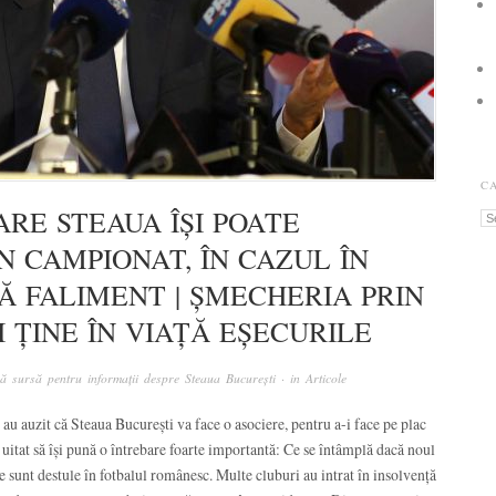
C
RE STEAUA ÎȘI POATE
Ca
N CAMPIONAT, ÎN CAZUL ÎN
Ă FALIMENT | ȘMECHERIA PRIN
 ȚINE ÎN VIAȚĂ EȘECURILE
ă sursă pentru informații despre Steaua București
· in
Articole
 au auzit că Steaua București va face o asociere, pentru a-i face pe plac
au uitat să își pună o întrebare foarte importantă: Ce se întâmplă dacă noul
e sunt destule în fotbalul românesc. Multe cluburi au intrat în insolvență