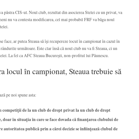
 va păstra CIS-ul. Noul club, rezultat din asocierea Stelei cu un privat, va
imeni nu va contesta modificarea, cel mai probabil FRF va băga noul
telei.
e face, ar putea Steaua să își recupereze locul în campionat în cazul în
ândurile următoare. Este clar însă că noul club nu va fi Steaua, ci un
Stelei. La fel ca AFC Steaua București, non-profitul lui Păunescu.
ra locul în campionat, Steaua trebuie să
ază pe noi spune asta:
n competiții de la un club de drept privat la un club de drept
e, doar în situația în care se face dovada că finanțarea clubului de
re autoritatea publică prin a cărei decizie se înființează clubul de