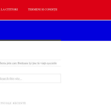
 LA CITITORI
TERMENI SI CONDIȚII
eria prin care Burleanu își ține în viață eșecurile
RTICOLE RECENTE