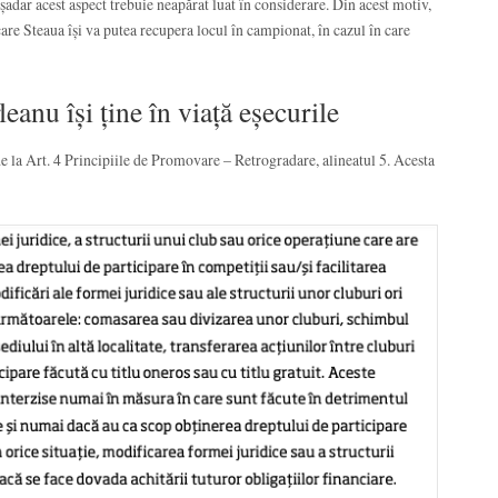
Așadar acest aspect trebuie neapărat luat în considerare. Din acest motiv,
are Steaua își va putea recupera locul în campionat, în cazul în care
anu își ține în viață eșecurile
e la Art. 4 Principiile de Promovare – Retrogradare, alineatul 5. Acesta