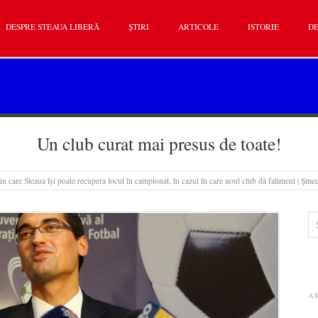
DESPRE STEAUA LIBERĂ
ȘTIRI
ARTICOLE
ISTORIE
DE
Un club curat mai presus de toate!
n care Steaua își poate recupera locul în campionat, în cazul în care noul club dă faliment | Șmech
A