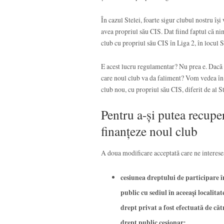
În cazul Stelei, foarte sigur clubul nostru își
avea propriul său CIS. Dat fiind faptul că n
club cu propriul său CIS în Liga 2, în locul S
E acest lucru regulamentar? Nu prea e. Dacă s
care noul club va da faliment? Vom vedea în r
club nou, cu propriul său CIS, diferit de al 
Pentru a-și putea recupe
finanțeze noul club
A doua modificare acceptată care ne interese
cesiunea dreptului de participare î
public cu sediul în aceeași localitat
drept privat a fost efectuată de căt
drept public cesionar;