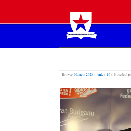
STEAUA LIBERĂ
Browse:
Home
»
2023
»
iunie
»
19
»
Procedeul pri