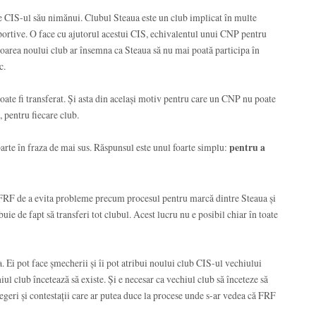
e CIS-ul său nimănui. Clubul Steaua este un club implicat în multe
sportive. O face cu ajutorul acestui CIS, echivalentul unui CNP pentru
voarea noului club ar însemna ca Steaua să nu mai poată participa în
c.
ate fi transferat. Și asta din același motiv pentru care un CNP nu poate
, pentru fiecare club.
parte în fraza de mai sus. Răspunsul este unul foarte simplu:
pentru a
 FRF de a evita probleme precum procesul pentru marcă dintre Steaua și
uie de fapt să transferi tot clubul. Acest lucru nu e posibil chiar în toate
. Ei pot face șmecherii și îi pot atribui noului club CIS-ul vechiului
chiul club încetează să existe. Și e necesar ca vechiul club să înceteze să
legeri și contestații care ar putea duce la procese unde s-ar vedea că FRF