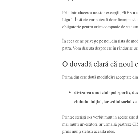
Prin introducerea acestor excepții, FRF s-a as
Liga 1. Însă ele vor putea fi doar finanțate de s
obligatorie pentru orice companie de stat sau i
În ceea ce ne privește pe noi, din lista de mo
patra. Vom discuta despre ele în rândurile u
O dovadă clară că noul c
Prima din cele două modificări acceptate din 
divizarea unui club polisportiv, dac
clubului inițial, iar sediul social va 
Printre steliști s-a vorbit mult în aceste zile
mai mulți investitori, ar urma să păstreze CIS
prins mulți steliști această idee.