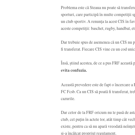
Problema este că Steaua nu poate să transfer
sporturi, care participă în multe competiții 
un club sportiv. A renunța la acest CIS în fa
aceste competiții: baschet, rugby, handbal, et
Dar trebuie spus de asemenea că un CIS nu po
fi transferat. Fiecare CIS vine cu un cod unic
Însă, știind acestea, de ce a pus FRF această 
evita confuzia.
Această prevedere este de fapt o încercare a
FC Fcsb. Ca un CIS să poată fi transferat, treb
cazurile.
Dar celor de la FRF oricum nu le pasă de asta
club, cel puțin în actele lor, atât timp cât ve
existe, pentru ca să nu apară vreodată neînțe
și-a încălcat propriul regulament.