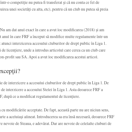
într-o competiție nu putea fi transferat și că nu conta ce fel de
uirea unei societăți cu alta, etc), pentru că un club nu putea să preia
Nu am dat anul exact în care a avut loc modificarea (2018) și am
t anul în care FRF a început să modifice multe regulamente într-un
 atunci interzicerea accesului cluburilor de drept public în Liga 1.
de licențiere, unde a introdus articolul care cerea ca un club care
non-profit sau SA. Apoi a avut loc modificarea acestui articol.
excepții?
de interzicere a accesului cluburilor de drept public în Liga 1. De
de interzicere a accesului Stelei în Liga 1. Asta deoarece FRF a
F, după ce a modificat regulamentul de licențiere.
 cu modificările acceptate. De fapt, această parte nu are niciun sens,
arte a aceluiași alineat. Introducerea sa era însă necesară, deoarece FRF
re nevoie de Steaua, e adevărat. Dar are nevoie de celelalte cluburi de