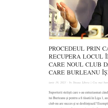
PROCEDEUL PRIN CA
RECUPERA LOCUL Î
CARE NOUL CLUB D
CARE BURLEANU ÎȘI
iunie 19, 2023
· by
Steaua Libera | Cea mai bun
Suporterii steliști care s-au entuziasmat când
lui Burleanu și pentru a fi lăsată în Liga 1, 
club nu are succes și se desființează? Exempl