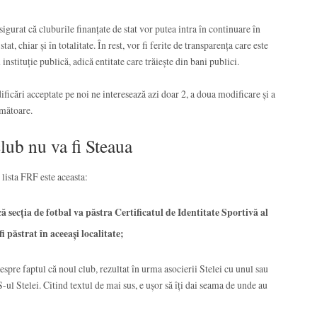
igurat că cluburile finanțate de stat vor putea intra în continuare în
tat, chiar și în totalitate. În rest, vor fi ferite de transparența care este
nstituție publică, adică entitate care trăiește din bani publici.
dificări acceptate pe noi ne interesează azi doar 2, a doua modificare și a
rmătoare.
lub nu va fi Steaua
lista FRF este aceasta:
ă secția de fotbal va păstra Certificatul de Identitate Sportivă al
fi păstrat în aceeași localitate;
 despre faptul că noul club, rezultat în urma asocierii Stelei cu unul sau
-ul Stelei. Citind textul de mai sus, e ușor să îți dai seama de unde au