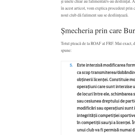
și unele chiar au falimentat/s-au desființat. 
în acest articol, vom explica procedeul prin c
noul club dă faliment sau se desființează.
Șmecheria prin care Burle
Totul pleacă de la ROAF al FRF. Mai exact, d
spune: