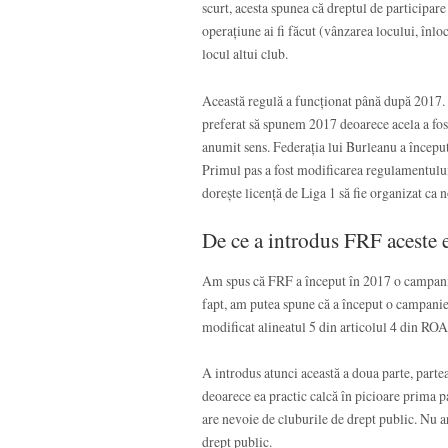
scurt, acesta spunea că dreptul de participare 
operațiune ai fi făcut (vânzarea locului, înloc
locul altui club.
Această regulă a funcționat până după 2017. 
preferat să spunem 2017 deoarece acela a fos
anumit sens. Federația lui Burleanu a început
Primul pas a fost modificarea regulamentului 
dorește licență de Liga 1 să fie organizat ca 
De ce a introdus FRF aceste 
Am spus că FRF a început în 2017 o campanie 
fapt, am putea spune că a început o campanie 
modificat alineatul 5 din articolul 4 din ROA
A introdus atunci această a doua parte, partea
deoarece ea practic calcă în picioare prima p
are nevoie de cluburile de drept public. Nu a
drept public.