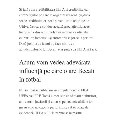
Și iată cum credibilitatea UEFA și credibilitatea
competițiilor pe care le organizează scad. Și, dacă
scade credibilitatea, scad și veniturile obținute de
UEFA. Cei care conduc această asociație știu acest
lucru și fix din acest motiv au interzis ca oficialii
cluburilor, fotbaliștii și antrenorii să joace la pariuri.
Dacă justiția de la noi nu face nimic cu
autodenunțurile lui Becali, s-ar putea ca UEFA să facă.
Acum vom vedea adevărata
influență pe care o are Becali
în fotbal
Nu are rost să publicăm aici regulamentele FIFA,
UEFA sau FRF. Toată lumea știe că oficialii cluburilor,
antrenorii, jucătorii și chiar și persoanele afiliate lor
nu au voie să joace la pariuri. Este cât se poate de
evident că UEFA și FRF trebuie să ia măsuri