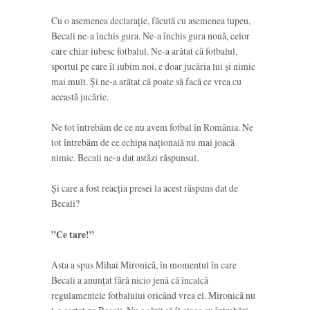
Cu o asemenea declarație, făcută cu asemenea tupeu,
Becali ne-a închis gura. Ne-a închis gura nouă, celor
care chiar iubesc fotbalul. Ne-a arătat că fotbalul,
sportul pe care îl iubim noi, e doar jucăria lui și nimic
mai mult. Și ne-a arătat că poate să facă ce vrea cu
această jucărie.
Ne tot întrebăm de ce nu avem fotbal în România. Ne
tot întrebăm de ce echipa națională nu mai joacă
nimic. Becali ne-a dat astăzi răspunsul.
Și care a fost reacția presei la acest răspuns dat de
Becali?
”Ce tare!”
Asta a spus Mihai Mironică, în momentul în care
Becali a anunțat fără nicio jenă că încalcă
regulamentele fotbalului oricând vrea el. Mironică nu