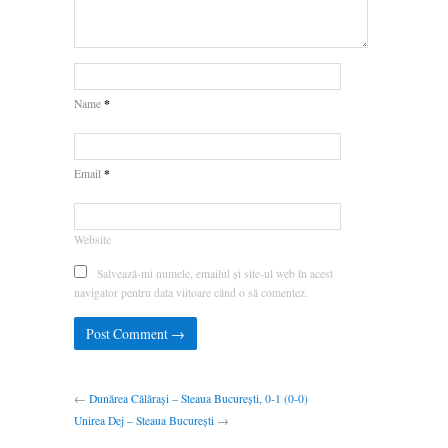
*
Name
*
Email
Website
Salvează-mi numele, emailul și site-ul web în acest
navigator pentru data viitoare când o să comentez.
←
Dunărea Călărași – Steaua București, 0-1 (0-0)
Unirea Dej – Steaua București
→