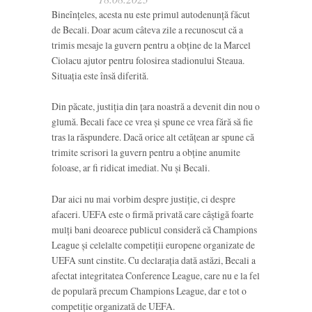
Bineînțeles, acesta nu este primul autodenunță făcut
de Becali. Doar acum câteva zile a recunoscut că a
trimis mesaje la guvern pentru a obține de la Marcel
Ciolacu ajutor pentru folosirea stadionului Steaua.
Situația este însă diferită.
Din păcate, justiția din țara noastră a devenit din nou o
glumă. Becali face ce vrea și spune ce vrea fără să fie
tras la răspundere. Dacă orice alt cetățean ar spune că
trimite scrisori la guvern pentru a obține anumite
foloase, ar fi ridicat imediat. Nu și Becali.
Dar aici nu mai vorbim despre justiție, ci despre
afaceri. UEFA este o firmă privată care câștigă foarte
mulți bani deoarece publicul consideră că Champions
League și celelalte competiții europene organizate de
UEFA sunt cinstite. Cu declarația dată astăzi, Becali a
afectat integritatea Conference League, care nu e la fel
de populară precum Champions League, dar e tot o
competiție organizată de UEFA.