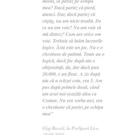
moral, să pariez pe echipa
mea? Dacă pariez că pierd,
atunci. Dar, dacă pariez că
câștig, nu am nicio treabă. De
ce nu am voie? Nu am voie să
mă distrez? Cum are orice om
voie. Trebuie să luăm lucrurile
logice. Ăsta este un joc. Nu e o
chestiune de patimă. Toate au o
logică, dacă fac după aia o
obișnuință, da, dar dacă pun
20.000, e un fleac. A zis după
aia că a scăzut cota, era 5. Am
pus după primele două, când
am avut noi ocaziile alea cu
Coman. Nu era vorba aici, era
o chestiune că pariez pe echipa
mea”
Gigi Becali, la ProSport Live,
18.08.2023