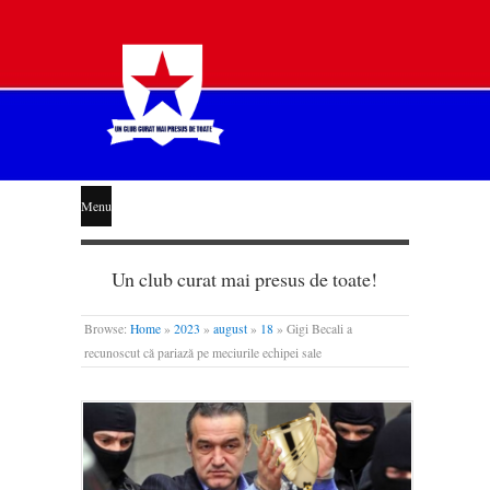
STEAUA
Menu
LIBERĂ
Un club curat mai presus de toate!
Browse:
Home
»
2023
»
august
»
18
»
Gigi Becali a
recunoscut că pariază pe meciurile echipei sale