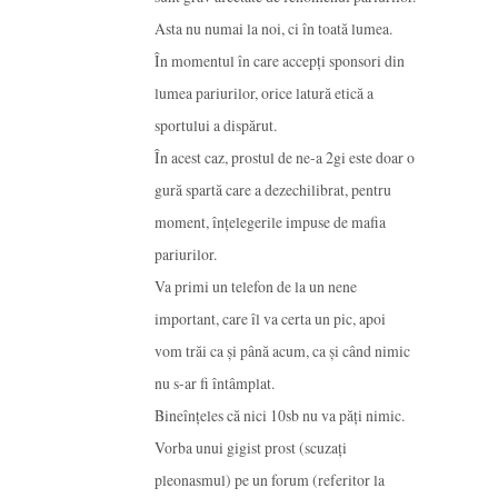
Asta nu numai la noi, ci în toată lumea.
În momentul în care accepți sponsori din
lumea pariurilor, orice latură etică a
sportului a dispărut.
În acest caz, prostul de ne-a 2gi este doar o
gură spartă care a dezechilibrat, pentru
moment, înțelegerile impuse de mafia
pariurilor.
Va primi un telefon de la un nene
important, care îl va certa un pic, apoi
vom trăi ca și până acum, ca și când nimic
nu s-ar fi întâmplat.
Bineînțeles că nici 10sb nu va păți nimic.
Vorba unui gigist prost (scuzați
pleonasmul) pe un forum (referitor la