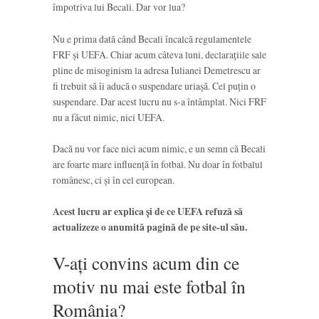
împotriva lui Becali. Dar vor lua?
Nu e prima dată când Becali încalcă regulamentele
FRF și UEFA. Chiar acum câteva luni, declarațiile sale
pline de misoginism la adresa Iulianei Demetrescu ar
fi trebuit să îi aducă o suspendare uriașă. Cel puțin o
suspendare. Dar acest lucru nu s-a întâmplat. Nici FRF
nu a făcut nimic, nici UEFA.
Dacă nu vor face nici acum nimic, e un semn că Becali
are foarte mare influență în fotbal. Nu doar în fotbalul
românesc, ci și în cel european.
Acest lucru ar explica și de ce UEFA refuză să
actualizeze o anumită pagină de pe site-ul său.
V-ați convins acum din ce
motiv nu mai este fotbal în
România?