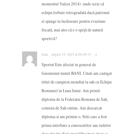
momentul Valiza 2014): unde scrie că
echipa trebuie retrogradată dacă patronul
ei ajunge la închisoare pentru evaziune
fiscală, mai ales că e o speță de natură
sportivă?
Ioan. · august 19, 2023 at 06:49:32 · →
Sportul Este afectat in general de
fenomenul numit BANI. Uitati am castigat
titlul de campion mondial la sah cu Echipa
Romaniei in Luna Iunie. Am primit
diploma de la Federatia Romana de Sah,
comisia de Sah online. Am descarcat
diploma si am printat-o. Stiti care a fost
prima intrebare a cunoscutilor sau rudelor
dupa bla bla Felicitari? Dar bani, bani ai