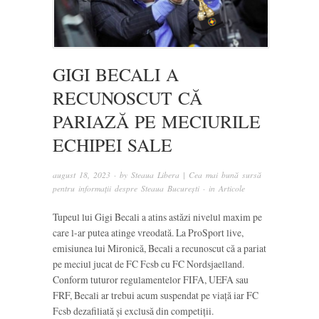
GIGI BECALI A
RECUNOSCUT CĂ
PARIAZĂ PE MECIURILE
ECHIPEI SALE
august 18, 2023
· by
Steaua Libera | Cea mai bună sursă
pentru informații despre Steaua București
· in
Articole
Tupeul lui Gigi Becali a atins astăzi nivelul maxim pe
care l-ar putea atinge vreodată. La ProSport live,
emisiunea lui Mironică, Becali a recunoscut că a pariat
pe meciul jucat de FC Fcsb cu FC Nordsjaelland.
Conform tuturor regulamentelor FIFA, UEFA sau
FRF, Becali ar trebui acum suspendat pe viață iar FC
Fcsb dezafiliată și exclusă din competiții.