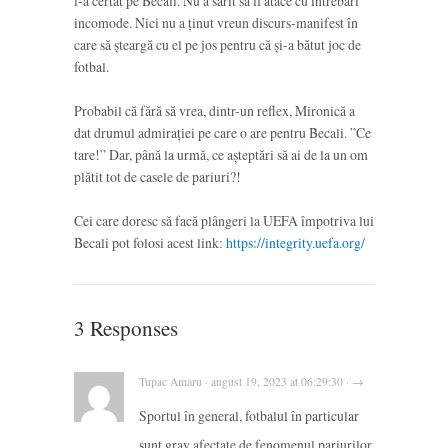
l-a certat pe Becali. Nu a sărit să îl atace cu întrebări
incomode. Nici nu a ținut vreun discurs-manifest în
care să șteargă cu el pe jos pentru că și-a bătut joc de
fotbal.
Probabil că fără să vrea, dintr-un reflex, Mironică a
dat drumul admirației pe care o are pentru Becali. ”Ce
tare!” Dar, până la urmă, ce așteptări să ai de la un om
plătit tot de casele de pariuri?!
Cei care doresc să facă plângeri la UEFA împotriva lui
Becali pot folosi acest link:
https://integrity.uefa.org/
3 Responses
Tupac Amaru · august 19, 2023 at 06:29:30 · →
Sportul în general, fotbalul în particular
sunt grav afectate de fenomenul pariurilor.