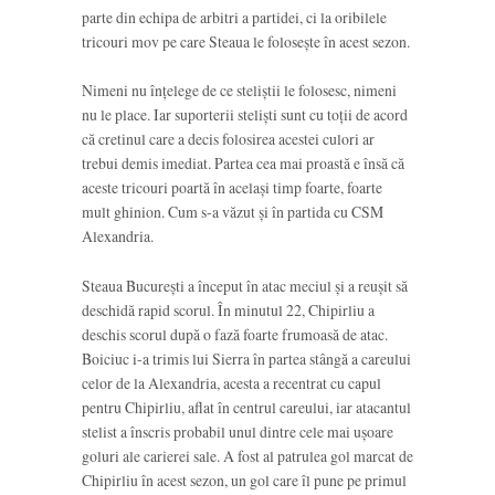
parte din echipa de arbitri a partidei, ci la oribilele
tricouri mov pe care Steaua le folosește în acest sezon.
Nimeni nu înțelege de ce steliștii le folosesc, nimeni
nu le place. Iar suporterii steliști sunt cu toții de acord
că cretinul care a decis folosirea acestei culori ar
trebui demis imediat. Partea cea mai proastă e însă că
aceste tricouri poartă în același timp foarte, foarte
mult ghinion. Cum s-a văzut și în partida cu CSM
Alexandria.
Steaua București a început în atac meciul și a reușit să
deschidă rapid scorul. În minutul 22, Chipirliu a
deschis scorul după o fază foarte frumoasă de atac.
Boiciuc i-a trimis lui Sierra în partea stângă a careului
celor de la Alexandria, acesta a recentrat cu capul
pentru Chipirliu, aflat în centrul careului, iar atacantul
stelist a înscris probabil unul dintre cele mai ușoare
goluri ale carierei sale. A fost al patrulea gol marcat de
Chipirliu în acest sezon, un gol care îl pune pe primul