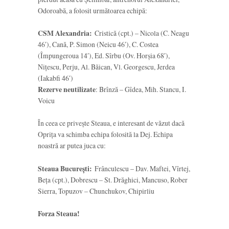
Odoroabă, a folosit următoarea echipă:
CSM Alexandria:
Cristică (cpt.) – Nicola (C. Neagu
46′), Cană, P. Simon (Neicu 46′), C. Costea
(Împungeroua 14′), Ed. Sîrbu (Ov. Horșia 68′),
Nițescu, Perju, Al. Băican, Vl. Georgescu, Jerdea
(Iakabfi 46′)
Rezerve neutilizate
: Brînză – Gîdea, Mih. Stancu, I.
Voicu
În ceea ce privește Steaua, e interesant de văzut dacă
Oprița va schimba echipa folosită la Dej. Echipa
noastră ar putea juca cu:
Steaua București:
Frânculescu – Dav. Maftei, Vîrtej,
Beța (cpt.), Dobrescu – St. Drăghici, Mancuso, Rober
Sierra, Topuzov – Chunchukov, Chipirliu
Forza Steaua!