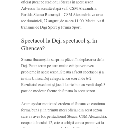
oficial jucat pe stadionul Steaua în acest sezon.
Adversar în această etapă va fi CSM Alexandria.
Partida Steaua București – CSM Alexandria va avea
loc duminică, 27 august, de la ora 11:00. Meciul va fi
transmis de Digi Sport și Prima Sport.
Spectacol la Dej, spectacol și în
Ghencea?
Steaua București a surprins plăcut în deplasarea de la
Dej. Pe un teren pe care multe echipe vor avea
probleme în acest sezon, Steaua a făcut spectacol și a
învins Unirea Dej categoric, cu scorul de 6-2.
Rezultatul excelent și jocul foarte bun au venit după 3
partide modeste făcute de Steaua în acest sezon.
Avem așadar motive să credem că Steaua va continua
forma bună și în primul meci oficial din acest sezon
care va avea loc pe stadionul Steaua. CSM Alexandria,
ocupanta locului 12, este o echipă care a promovat la