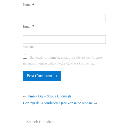
*
Name
*
Email
Website
Salvează-mi numele, emailul și site-ul web în acest
navigator pentru data viitoare când o să comentez.
←
Unirea Dej – Steaua București
Corupții de la conducerea țării vor să ne omoare
→