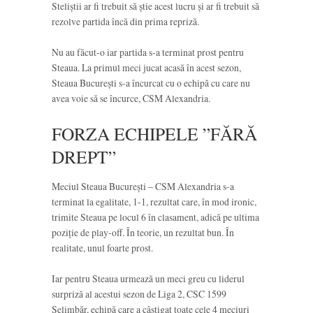
Steliștii ar fi trebuit să știe acest lucru și ar fi trebuit să
rezolve partida încă din prima repriză.
Nu au făcut-o iar partida s-a terminat prost pentru
Steaua. La primul meci jucat acasă în acest sezon,
Steaua București s-a încurcat cu o echipă cu care nu
avea voie să se încurce, CSM Alexandria.
FORZA ECHIPELE ”FĂRĂ
DREPT”
Meciul Steaua București – CSM Alexandria s-a
terminat la egalitate, 1-1, rezultat care, în mod ironic,
trimite Steaua pe locul 6 în clasament, adică pe ultima
poziție de play-off. În teorie, un rezultat bun. În
realitate, unul foarte prost.
Iar pentru Steaua urmează un meci greu cu liderul
surpriză al acestui sezon de Liga 2, CSC 1599
Șelimbăr, echipă care a câștigat toate cele 4 meciuri