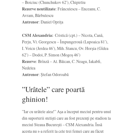
– Boiciuc (Chunchukov 62′), Chipirliu
Rezerve neutilizate
: Frânculescu – Enceanu, C.
Avram, Bărbulescu
Antrenor
: Daniel Oprița
CSM Alexandria:
Cristică (cpt.) – Nicola, Cană,
Perju, Vl. Georgescu – Împungerouă (Lupoaica 81′),
I. Voicu (Jerdea 46′), Mih. Stancu, Ov. Horșia (Gîdea
62′) – Dodoi, P. Simon (Mogoș 46′)
Rezerve
: Brînză – Al. Băican, C. Neagu, Iakabfi,
Nedelea
Antrenor
: Ștefan Odoroabă
”Urâtele” care poartă
ghinion!
”Iar cu urâtele alea!” Așa a început meciul pentru unul
din suporterii steliști care au fost prezenți pe stadion la
meciul Steaua București – CSM Alexandria. Însă
acesta nu s-a referit la cele trei femei care au făcut