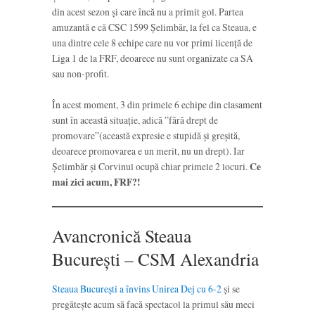
din acest sezon și care încă nu a primit gol. Partea
amuzantă e că CSC 1599 Șelimbăr, la fel ca Steaua, e
una dintre cele 8 echipe care nu vor primi licență de
Liga 1 de la FRF, deoarece nu sunt organizate ca SA
sau non-profit.
În acest moment, 3 din primele 6 echipe din clasament
sunt în această situație, adică ”fără drept de
promovare”(această expresie e stupidă și greșită,
deoarece promovarea e un merit, nu un drept). Iar
Șelimbăr și Corvinul ocupă chiar primele 2 locuri.
Ce
mai zici acum, FRF?!
Avancronică Steaua
București – CSM Alexandria
Steaua București a învins Unirea Dej cu 6-2
și se
pregătește acum să facă spectacol la primul său meci