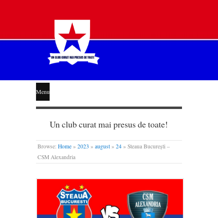
STEAUA
Menu
LIBERĂ
Un club curat mai presus de toate!
Browse:
Home
»
2023
»
august
»
24
»
Steaua București –
CSM Alexandria