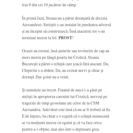
tras 9 din cei 10 jucători de câmp.
În primă fază, Steaua nu a părut deranjată de decizia
Alexandriei. Steliștii s-au instalat în jumătatea adversă
și au început să construiască. Însă atacurile lor s-au
terminat mereu la fel:
PROST
!
Ocazii au existat, însă șuturile sau loviturile de cap au
mers mereu pe lângă poarta lui Cristică. Steaua
București a părut o echipă care joacă fără atacant. Da,
Chipirliu s-a zbătut. Da, au existat nervi și chiar și
dorință. Dar golul nu a venit.
Și minutele au trecut. Finalul de meci i-a găsit pe
steliști în apropierea careului lui Cristică, nervoși pe
tragerile de timp grosolane ale celor de la CSM
Alexandria. Adevărul este însă că nu ar fi trebuit să fie.
E de înțeles, ba chiar e o regulă că o echipă minusculă
se va mulțumi mereu cu egalul și că va face orice
pentru a-l obține, mai ales într-o deplasare grea.