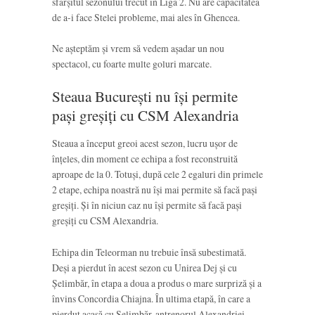
sfârșitul sezonului trecut în Liga 2. Nu are capacitatea
de a-i face Stelei probleme, mai ales în Ghencea.
Ne așteptăm și vrem să vedem așadar un nou
spectacol, cu foarte multe goluri marcate.
Steaua București nu își permite
pași greșiți cu CSM Alexandria
Steaua a început greoi acest sezon, lucru ușor de
înțeles, din moment ce echipa a fost reconstruită
aproape de la 0. Totuși, după cele 2 egaluri din primele
2 etape, echipa noastră nu își mai permite să facă pași
greșiți. Și în niciun caz nu își permite să facă pași
greșiți cu CSM Alexandria.
Echipa din Teleorman nu trebuie însă subestimată.
Deși a pierdut în acest sezon cu Unirea Dej și cu
Șelimbăr, în etapa a doua a produs o mare surpriză și a
învins Concordia Chiajna. În ultima etapă, în care a
pierdut acasă cu Șelimbăr, antrenorul Alexandriei,