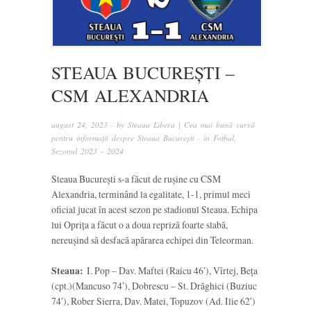
STEAUA BUCUREȘTI –
CSM ALEXANDRIA
august 24, 2023
· by
Steaua Libera | Cea mai bună sursă
pentru informații despre Steaua București
· in
Fotbal
,
Sezonul 2023 - 2024
Steaua București s-a făcut de rușine cu CSM
Alexandria, terminând la egalitate, 1-1, primul meci
oficial jucat în acest sezon pe stadionul Steaua. Echipa
lui Oprița a făcut o a doua repriză foarte slabă,
nereușind să desfacă apărarea echipei din Teleorman.
Steaua:
I. Pop – Dav. Maftei (Raicu 46′), Vîrtej, Beța
(cpt.)(Mancuso 74′), Dobrescu – St. Drăghici (Buziuc
74′), Rober Sierra, Dav. Matei, Topuzov (Ad. Ilie 62′)