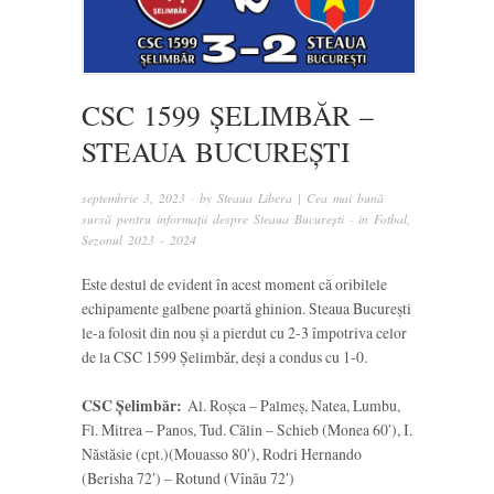
CSC 1599 ȘELIMBĂR –
STEAUA BUCUREȘTI
septembrie 3, 2023
· by
Steaua Libera | Cea mai bună
sursă pentru informații despre Steaua București
· in
Fotbal
,
Sezonul 2023 - 2024
Este destul de evident în acest moment că oribilele
echipamente galbene poartă ghinion. Steaua București
le-a folosit din nou și a pierdut cu 2-3 împotriva celor
de la CSC 1599 Șelimbăr, deși a condus cu 1-0.
CSC Șelimbăr:
Al. Roșca – Palmeș, Natea, Lumbu,
Fl. Mitrea – Panos, Tud. Călin – Schieb (Monea 60′), I.
Năstăsie (cpt.)(Mouasso 80′), Rodri Hernando
(Berisha 72′) – Rotund (Vînău 72′)