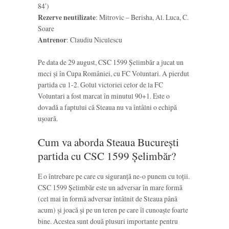
84′)
Rezerve neutilizate
: Mitrovic – Berisha, Al. Luca, C.
Soare
Antrenor
: Claudiu Niculescu
Pe data de 29 august, CSC 1599 Șelimbăr a jucat un
meci și în Cupa României, cu FC Voluntari. A pierdut
partida cu 1-2. Golul victoriei celor de la FC
Voluntari a fost marcat în minutul 90+1. Este o
dovadă a faptului că Steaua nu va întâlni o echipă
ușoară.
Cum va aborda Steaua București
partida cu CSC 1599 Șelimbăr?
E o întrebare pe care cu siguranță ne-o punem cu toții.
CSC 1599 Șelimbăr este un adversar în mare formă
(cel mai în formă adversar întâlnit de Steaua până
acum) și joacă și pe un teren pe care îl cunoaște foarte
bine. Acestea sunt două plusuri importante pentru