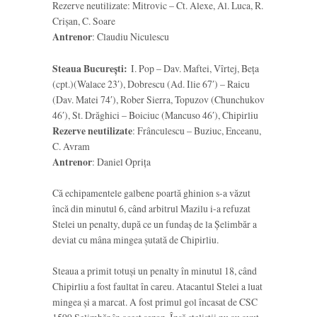
Rezerve neutilizate: Mitrovic – Ct. Alexe, Al. Luca, R.
Crișan, C. Soare
Antrenor
: Claudiu Niculescu
Steaua București:
I. Pop – Dav. Maftei, Vîrtej, Beța
(cpt.)(Walace 23′), Dobrescu (Ad. Ilie 67′) – Raicu
(Dav. Matei 74′), Rober Sierra, Topuzov (Chunchukov
46′), St. Drăghici – Boiciuc (Mancuso 46′), Chipirliu
Rezerve neutilizate
: Frânculescu – Buziuc, Enceanu,
C. Avram
Antrenor
: Daniel Oprița
Că echipamentele galbene poartă ghinion s-a văzut
încă din minutul 6, când arbitrul Mazilu i-a refuzat
Stelei un penalty, după ce un fundaș de la Șelimbăr a
deviat cu mâna mingea șutată de Chipirliu.
Steaua a primit totuși un penalty în minutul 18, când
Chipirliu a fost faultat în careu. Atacantul Stelei a luat
mingea și a marcat. A fost primul gol încasat de CSC