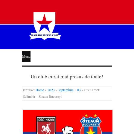
STEAUA
Menu
LIBERĂ
Un club curat mai presus de toate!
Browse:
Home
»
2023
»
septembrie
»
03
»
CSC 1599
Șelimbăr – Steaua București