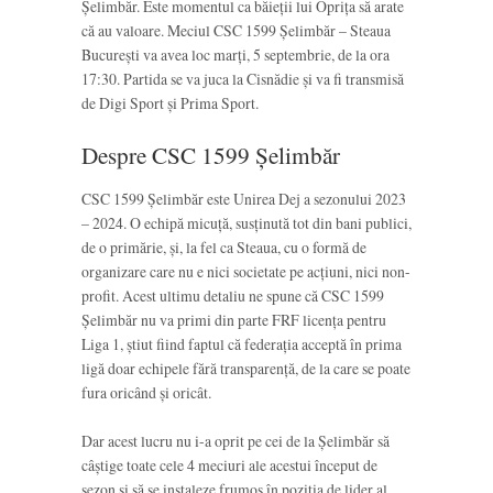
Șelimbăr. Este momentul ca băieții lui Oprița să arate
că au valoare. Meciul CSC 1599 Șelimbăr – Steaua
București va avea loc marți, 5 septembrie, de la ora
17:30. Partida se va juca la Cisnădie și va fi transmisă
de Digi Sport și Prima Sport.
Despre CSC 1599 Șelimbăr
CSC 1599 Șelimbăr este Unirea Dej a sezonului 2023
– 2024. O echipă micuță, susținută tot din bani publici,
de o primărie, și, la fel ca Steaua, cu o formă de
organizare care nu e nici societate pe acțiuni, nici non-
profit. Acest ultimu detaliu ne spune că CSC 1599
Șelimbăr nu va primi din parte FRF licența pentru
Liga 1, știut fiind faptul că federația acceptă în prima
ligă doar echipele fără transparență, de la care se poate
fura oricând și oricât.
Dar acest lucru nu i-a oprit pe cei de la Șelimbăr să
câștige toate cele 4 meciuri ale acestui început de
sezon și să se instaleze frumos în poziția de lider al