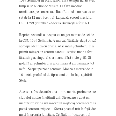
1599 Șelimbăr în acest sezon. Însă steliștii nu au avut
timp să se bucure de reușită. La faza imediat
următoare, pe contraatac, Raul Rotund a marcat cu un
șut de la 12 metri central. La pauză, scorul meciului
CSC 1599 Șelimbăr – Steaua București a fost 1-1.
Repriza secundă a început cu un gol marcat de cei de
la CSC 1599 Șelimbăr. A marcat Năstăsie, după o fază
aproape identică cu prima. Atacantul Șelimbărului a
primit mingea în centrul careului stelist, unde a fost
lăsat singur, singurel și a marcat fără nicio grijă. Și
golul 3 al Șelimbărului a fost marcat aproximativ tot
la fel. Scăpat pe zonă centrală, Monea a marcat de la
16 metri, profitând de lipsa unui om în fața apărării
Stelei.
Aceasta a fost de altfel una dintre marile probleme ale
clubului nostru în ultimii ani. Steaua nu a avut un
închizător serios sau măcar un mijlocaș central care să
poată controla mijlocul. Sierra poate fi util în față, dar
nu și în propria jumătate. Celălalt mijlocaș central