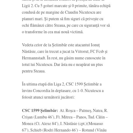
Ligii 2. Cu 5 goluri marcate și 0 primite, tânăra echipă
condusă de pe margine de Claudiu Niculescu are
planuri mari. Și putem să fim siguri că privește cu
ochi flămânzi către Steaua, pe care cu siguranță vor să
o transforme în cea mai nouă victimă.
Vedeta celor de la Șelimbăr este atacantul Ionuț
Năstăsie, care în trecut a jucat la Viitorul, FC Fcsb și
Hermannstadt. În rest, nu găsim nume cunoscute în
lotul lui Niculescu. Dar ăsta nu e neapărat un plus
pentru Steaua.
În ultima etapă din Liga 2, CSC 1599 Șelimbăr a
învins Concordia în deplasare, cu 1-0. Niculescu a
folosit atunci următorii jucători:
CSC 1599 Șelimbăr:
Al. Roșca – Palmeș, Natea, R.
Crișan (Lumbu 46′), Fl. Mitrea – Panos, Tud. Călin –
Monea (Ct. Alexe 84′), I. Năstăsie (cpt.)(Mouasso
67′), Schieb (Rodri Hernando 46′) – Rotund (Vînău