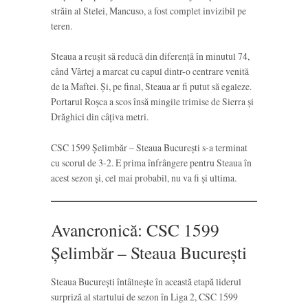
străin al Stelei, Mancuso, a fost complet invizibil pe
teren.
Steaua a reușit să reducă din diferență în minutul 74,
când Vârtej a marcat cu capul dintr-o centrare venită
de la Maftei. Și, pe final, Steaua ar fi putut să egaleze.
Portarul Roșca a scos însă mingile trimise de Sierra și
Drăghici din câțiva metri.
CSC 1599 Șelimbăr – Steaua București s-a terminat
cu scorul de 3-2. E prima înfrângere pentru Steaua în
acest sezon și, cel mai probabil, nu va fi și ultima.
Avancronică: CSC 1599
Șelimbăr – Steaua București
Steaua București întâlnește în această etapă liderul
surpriză al startului de sezon în Liga 2, CSC 1599