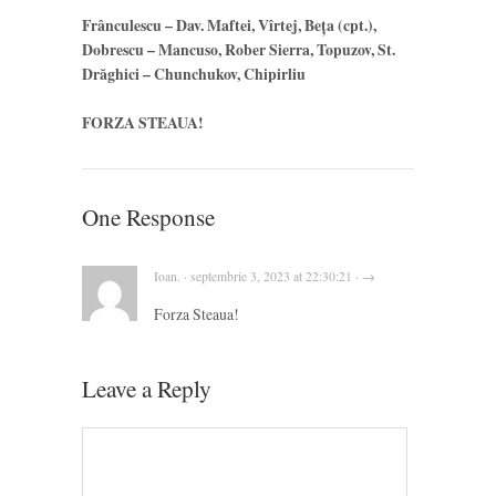
Frânculescu – Dav. Maftei, Vîrtej, Beța (cpt.),
Dobrescu – Mancuso, Rober Sierra, Topuzov, St.
Drăghici – Chunchukov, Chipirliu
FORZA STEAUA!
One Response
Ioan. · septembrie 3, 2023 at 22:30:21 · →
Forza Steaua!
Leave a Reply