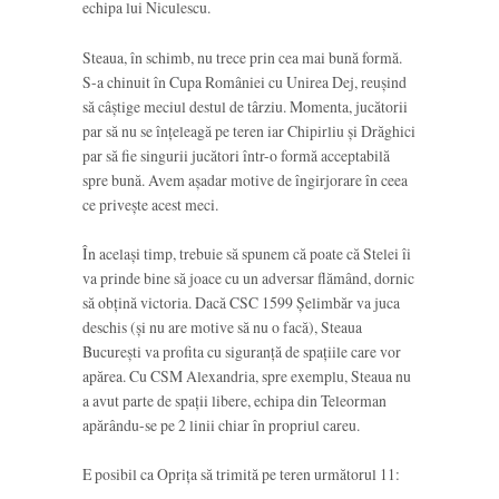
echipa lui Niculescu.
Steaua, în schimb, nu trece prin cea mai bună formă.
S-a chinuit în Cupa României cu Unirea Dej, reușind
să câștige meciul destul de târziu. Momenta, jucătorii
par să nu se înțeleagă pe teren iar Chipirliu și Drăghici
par să fie singurii jucători într-o formă acceptabilă
spre bună. Avem așadar motive de îngirjorare în ceea
ce privește acest meci.
În același timp, trebuie să spunem că poate că Stelei îi
va prinde bine să joace cu un adversar flămând, dornic
să obțină victoria. Dacă CSC 1599 Șelimbăr va juca
deschis (și nu are motive să nu o facă), Steaua
București va profita cu siguranță de spațiile care vor
apărea. Cu CSM Alexandria, spre exemplu, Steaua nu
a avut parte de spații libere, echipa din Teleorman
apărându-se pe 2 linii chiar în propriul careu.
E posibil ca Oprița să trimită pe teren următorul 11: