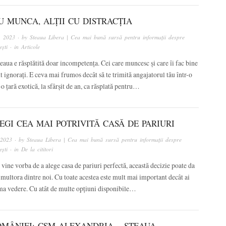
U MUNCA, ALȚII CU DISTRACȚIA
, 2023
· by
Steaua Libera | Cea mai bună sursă pentru informații despre
ști
· in
Articole
eaua e răsplătită doar incompetența. Cei care muncesc și care îi fac bine
t ignorați. E ceva mai frumos decât să te trimită angajatorul tău într-o
-o țară exotică, la sfârșit de an, ca răsplată pentru…
EGI CEA MAI POTRIVITĂ CASĂ DE PARIURI
 2023
· by
Steaua Libera | Cea mai bună sursă pentru informații despre
ști
· in
De la cititori
vine vorba de a alege casa de pariuri perfectă, această decizie poate da
 multora dintre noi. Cu toate acestea este mult mai important decât ai
ima vedere. Cu atât de multe opțiuni disponibile…
OMÂNIEI: CSM ALEXANDRIA – STEAUA