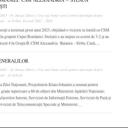
ȘTI
 2023
· by
Steaua Libera | Cea mai bună sursă pentru informații despre
ști
· in
Fotbal
,
Sezonul 2023 - 2024
ești a terminat prost anul 2023, obținând o victorie la limită cu CSM
în grupele Cupei României. Steliștii s-au impus cu scorul de 3-2 și au
 locul 4 în Grupa B. CSM Alexandria: Balauru – Sîrbu, Cană,…
ENERALILOR
 2023
· by
Steaua Libera | Cea mai bună sursă pentru informații despre
ști
· in
Articole
a Zilei Naționale, Președintele Klaus Iohannis a semnat pentru
 grade superioare a 88 de ofițeri din Ministerul Apărării Naționale,
facerilor Interne, Serviciul de Informații Externe, Serviciul de Pază și
Serviciul de Telecomunicații Speciale și Ministerul…