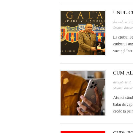
UNUL C
decembrie 20
Steaua Bucure
La clubul St
clubului sun
vacanță într
CUM AL
decembrie 7,
Steaua Bucure
Atunci când 
bătăi de cap
crede la pr
CUPA R