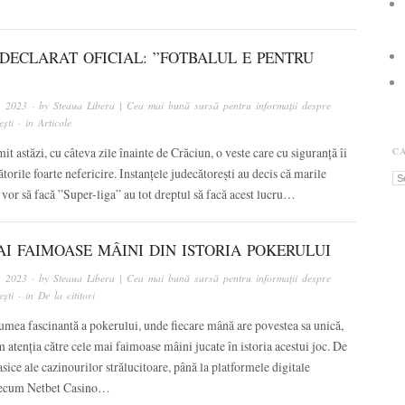
 DECLARAT OFICIAL: ”FOTBALUL E PENTRU
, 2023
· by
Steaua Libera | Cea mai bună sursă pentru informații despre
ști
· in
Articole
t astăzi, cu câteva zile înainte de Crăciun, o veste care cu siguranță îi
C
ătorile foarte nefericire. Instanțele judecătorești au decis că marile
Ca
 vor să facă ”Super-liga” au tot dreptul să facă acest lucru…
AI FAIMOASE MÂINI DIN ISTORIA POKERULUI
, 2023
· by
Steaua Libera | Cea mai bună sursă pentru informații despre
ști
· in
De la cititori
umea fascinantă a pokerului, unde fiecare mână are povestea sa unică,
 atenția către cele mai faimoase mâini jucate în istoria acestui joc. De
asice ale cazinourilor strălucitoare, până la platformele digitale
ecum Netbet Casino…