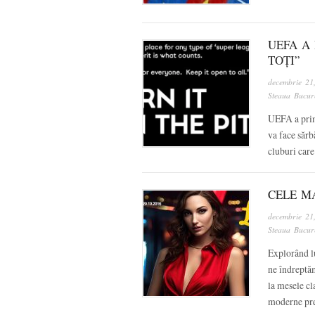
UEFA A
TOȚI”
decembrie 21
Steaua Bucure
UEFA a primi
va face sărb
cluburi care
CELE M
decembrie 21
Steaua Bucure
Explorând l
ne îndreptăm
la mesele cl
moderne pr