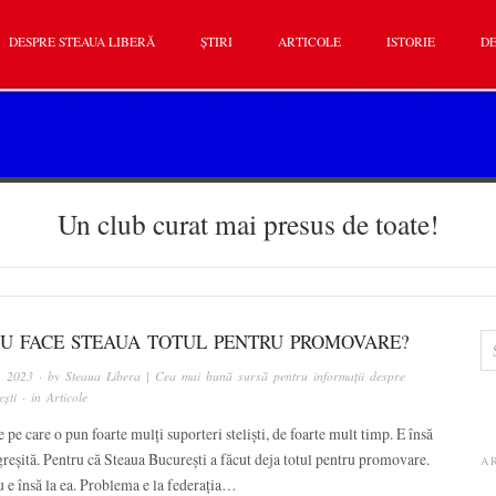
DESPRE STEAUA LIBERĂ
ȘTIRI
ARTICOLE
ISTORIE
DE
Un club curat mai presus de toate!
NU FACE STEAUA TOTUL PENTRU PROMOVARE?
, 2023
· by
Steaua Libera | Cea mai bună sursă pentru informații despre
ști
· in
Articole
e pe care o pun foarte mulți suporteri steliști, de foarte mult timp. E însă
greșită. Pentru că Steaua București a făcut deja totul pentru promovare.
A
 e însă la ea. Problema e la federația…