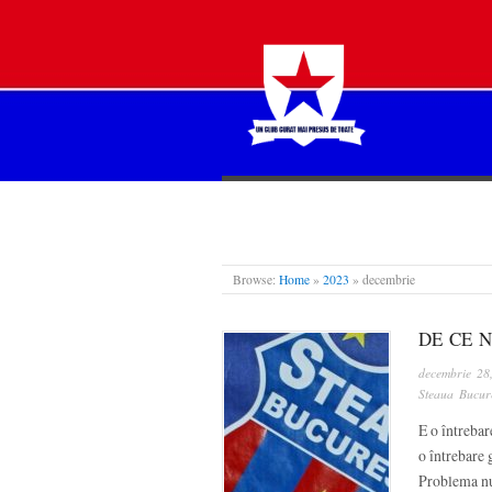
STEAUA LIBERĂ
Browse:
Home
»
2023
»
decembrie
DE CE 
decembrie 28
Steaua Bucure
E o întrebar
o întrebare 
Problema nu