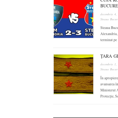
BUCURE
decembrie 4,
Steaua Bucure
Steaua Bucur
Alexandria, 
terminat pe
ȚARA G
decembrie 1,
Steaua Bucure
În apropiere
avansarea în
Ministerul A
Protecție, 