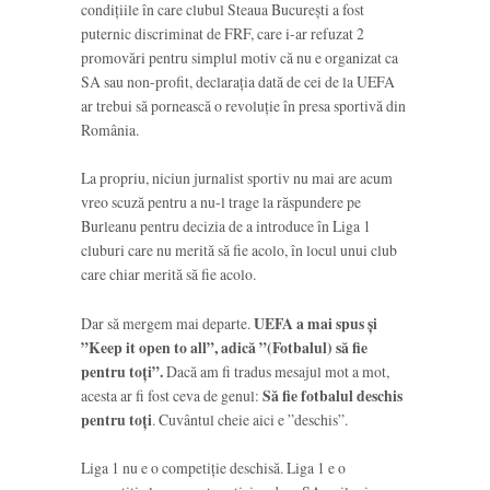
condițiile în care clubul Steaua București a fost
puternic discriminat de FRF, care i-ar refuzat 2
promovări pentru simplul motiv că nu e organizat ca
SA sau non-profit, declarația dată de cei de la UEFA
ar trebui să pornească o revoluție în presa sportivă din
România.
La propriu, niciun jurnalist sportiv nu mai are acum
vreo scuză pentru a nu-l trage la răspundere pe
Burleanu pentru decizia de a introduce în Liga 1
cluburi care nu merită să fie acolo, în locul unui club
care chiar merită să fie acolo.
Dar să mergem mai departe.
UEFA a mai spus și
”Keep it open to all”, adică ”(Fotbalul) să fie
pentru toți”.
Dacă am fi tradus mesajul mot a mot,
acesta ar fi fost ceva de genul:
Să fie fotbalul deschis
pentru toți
. Cuvântul cheie aici e ”deschis”.
Liga 1 nu e o competiție deschisă. Liga 1 e o