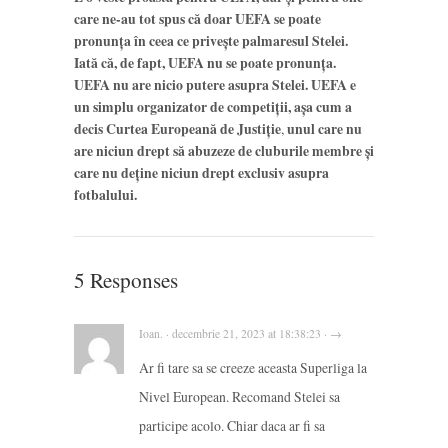
care ne-au tot spus că doar UEFA se poate
pronunța în ceea ce privește palmaresul Stelei.
Iată că, de fapt, UEFA nu se poate pronunța.
UEFA nu are nicio putere asupra Stelei. UEFA e
un simplu organizator de competiții, așa cum a
decis Curtea Europeană de Justiție
,
unul care nu
are niciun drept să abuzeze de cluburile membre și
care nu deține niciun drept exclusiv asupra
fotbalului.
5 Responses
Ioan. · decembrie 21, 2023 at 18:38:23 · →
Ar fi tare sa se creeze aceasta Superliga la
Nivel European. Recomand Stelei sa
participe acolo. Chiar daca ar fi sa