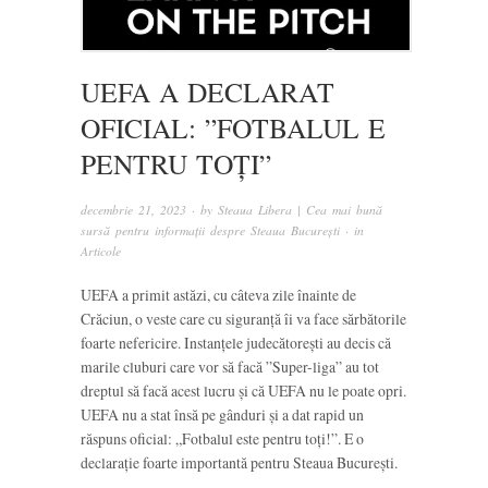
UEFA A DECLARAT
OFICIAL: ”FOTBALUL E
PENTRU TOȚI”
decembrie 21, 2023
· by
Steaua Libera | Cea mai bună
sursă pentru informații despre Steaua București
· in
Articole
UEFA a primit astăzi, cu câteva zile înainte de
Crăciun, o veste care cu siguranță îi va face sărbătorile
foarte nefericire. Instanțele judecătorești au decis că
marile cluburi care vor să facă ”Super-liga” au tot
dreptul să facă acest lucru și că UEFA nu le poate opri.
UEFA nu a stat însă pe gânduri și a dat rapid un
răspuns oficial: „Fotbalul este pentru toți!”. E o
declarație foarte importantă pentru Steaua București.