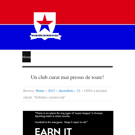
STEAUA
Menu
LIBERĂ
Un club curat mai presus de toate!
Browse:
Home
»
2023
»
decembrie
»
21
»
UEFA a declarat
oficial: ”Fotbalul e pentru toți”