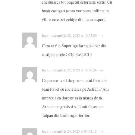
cheltuiasca tot bugetul celorlalte sectii. Cu
banii castigati acolo vor putea infiinta in
viitor cate trei echipe din fiecare sport.
Ioan. · decembrie 22, 2023 at 10:05:50 · →
Cum ar fi o Superliga formata doar din
castigatoarele CCE plus UCL?
Ioan. · decembrie 22, 2023 at 16:50:38 · →
Ce parere aveti despre anuntul facut de
Jean Pavel cu societatea pe Actiuni? Am
impresia ca doreste sa ia marca de la
Armata pe gratis si sa il mituiasca pe
Talpan din banii suporterilor.
Ioan. · decembrie 24, 2023 at 07:42:12 · →