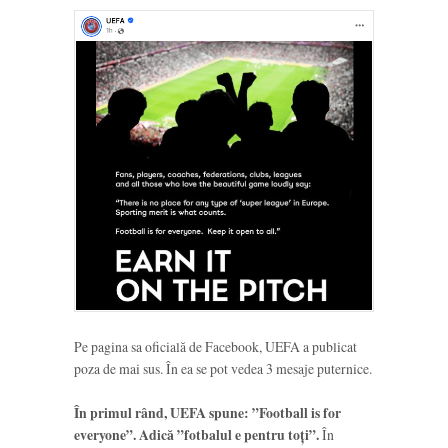
Pe pagina sa oficială de Facebook, UEFA a publicat
poza de mai sus. În ea se pot vedea 3 mesaje puternice.
În primul rând, UEFA spune: ”Football is for
everyone”. Adică ”fotbalul e pentru toți”.
În