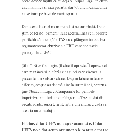
acolo despre faptul că au deja o ”Super-Ligă” în curte,
una mai mică și mai proastă, dar tot una închisă, unde
nu se intră pe bază de merit sportiv.
Dar aceste lucruri nu ar trebui să ne surprindă. Doar
știm ce fel de ”oameni” sunt aceștia. Însă ce îl oprește
pe Bichir să meargă la TAS cu o plângere împotriva
regulamentelor abuzive ale FRF, care contrazic
principiile UEFA?
Știm însă ce îl oprește. Și cine îl oprește. Îl opresc cei
care mănâncă zilnic brânzică și cei care visează la
procente din viitoare clone. Deși în tabere în teorie
diferite, aceștia au dat mâinile în ultimii ani, pentru a
ține Steaua în Liga 2. Campaniile lor penibile
împotriva trimiterii unei plângeri la TAS au dat din
păcate roade, suporterii steliști ajungând să creadă că
aceasta nu e o soluție.
Ei bine, chiar UEFA ne-a spus acum că e. Chiar
UEFA ne-a dat acum argumentele pentru a merge