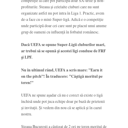
competiție la care pot participa doar SA-urile și non-
profiturile. Steaua și celelalte cluburi care nu sunt
organizate astfel nu pot intra în Liga 1. Practic, avem
de-a face cu o mini-Super-ligă. Adică e o competiție
unde participă doar cei care sunt pe placul unui anume
grup de oameni cu influență în fotbalul românesc.
Dacă UEFA se opune Super-Ligii cluburilor mari,
ar trebui să se opună și acestei ligi conduse de FRF
și LPF.
Nu în ultimul rând, UEFA a scris mare: ”Earn it
on the pitch”! În traducere: ”Câștigă meritul pe
teren!”
UEFA ne spune așadar că nu e corect să existe o ligă
închisă unde pot juca echipe doar pe bază de prietenii
și invitații. Și vedem din nou că se aplică și în cazul
nostru.
Steaua București a câștigat de 2 ori pe teren meritul de