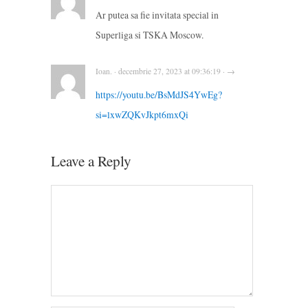
Ar putea sa fie invitata special in
Superliga si TSKA Moscow.
Ioan. · decembrie 27, 2023 at 09:36:19 · →
https://youtu.be/BsMdJS4YwEg?
si=lxwZQKvJkpt6mxQi
Leave a Reply