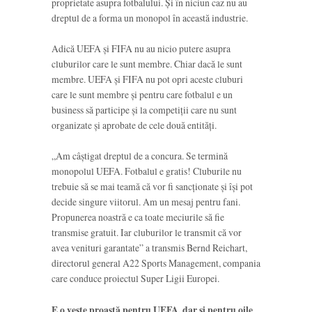
proprietate asupra fotbalului. Și în niciun caz nu au
dreptul de a forma un monopol în această industrie.
Adică UEFA și FIFA nu au nicio putere asupra
cluburilor care le sunt membre. Chiar dacă le sunt
membre. UEFA și FIFA nu pot opri aceste cluburi
care le sunt membre și pentru care fotbalul e un
business să participe și la competiții care nu sunt
organizate și aprobate de cele două entități.
„Am câștigat dreptul de a concura. Se termină
monopolul UEFA. Fotbalul e gratis! Cluburile nu
trebuie să se mai teamă că vor fi sancționate și își pot
decide singure viitorul. Am un mesaj pentru fani.
Propunerea noastră e ca toate meciurile să fie
transmise gratuit. Iar cluburilor le transmit că vor
avea venituri garantate” a transmis Bernd Reichart,
directorul general A22 Sports Management, compania
care conduce proiectul Super Ligii Europei.
E o veste proastă pentru UEFA, dar și pentru oile