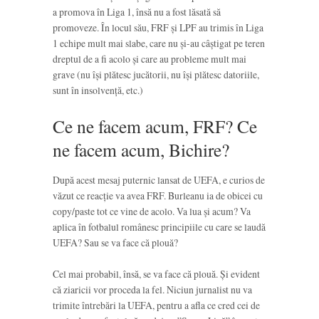
a promova în Liga 1, însă nu a fost lăsată să
promoveze. În locul său, FRF și LPF au trimis în Liga
1 echipe mult mai slabe, care nu și-au câștigat pe teren
dreptul de a fi acolo și care au probleme mult mai
grave (nu își plătesc jucătorii, nu își plătesc datoriile,
sunt în insolvență, etc.)
Ce ne facem acum, FRF? Ce
ne facem acum, Bichire?
După acest mesaj puternic lansat de UEFA, e curios de
văzut ce reacție va avea FRF. Burleanu ia de obicei cu
copy/paste tot ce vine de acolo. Va lua și acum? Va
aplica în fotbalul românesc principiile cu care se laudă
UEFA? Sau se va face că plouă?
Cel mai probabil, însă, se va face că plouă. Și evident
că ziaricii vor proceda la fel. Niciun jurnalist nu va
trimite întrebări la UEFA, pentru a afla ce cred cei de