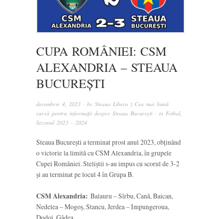
CUPA ROMÂNIEI: CSM
ALEXANDRIA – STEAUA
BUCUREȘTI
decembrie 4, 2023
· by
Steaua Libera | Cea mai bună
sursă pentru informații despre Steaua București
· in
Fotbal
,
Sezonul 2023 - 2024
Steaua București a terminat prost anul 2023, obținând
o victorie la limită cu CSM Alexandria, în grupele
Cupei României. Steliștii s-au impus cu scorul de 3-2
și au terminat pe locul 4 în Grupa B.
CSM Alexandria:
Balauru – Sîrbu, Cană, Baican,
Nedelea – Mogoș, Stancu, Jerdea – Impungeroua,
Dodoi, Gâdea