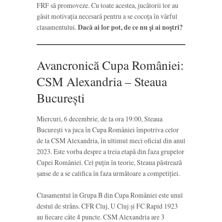
FRF să promoveze. Cu toate acestea, jucătorii lor au
găsit motivația necesară pentru a se cocoța în vârful
clasamentului.
Dacă ai lor pot, de ce nu și ai noștri?
Avancronică Cupa României:
CSM Alexandria – Steaua
București
Miercuri, 6 decembrie, de la ora 19:00, Steaua
București va juca în Cupa României împotriva celor
de la CSM Alexandria, în ultimul meci oficial din anul
2023. Este vorba despre a treia etapă din faza grupelor
Cupei României. Cel puțin în teorie, Steaua păstrează
șanse de a se califica în faza următoare a competiției.
Clasamentul în Grupa B din Cupa României este unul
destul de strâns. CFR Cluj, U Cluj și FC Rapid 1923
au fiecare câte 4 puncte. CSM Alexandria are 3