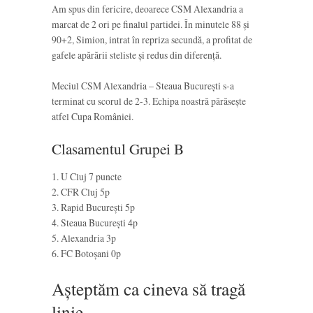
Am spus din fericire, deoarece CSM Alexandria a
marcat de 2 ori pe finalul partidei. În minutele 88 și
90+2, Simion, intrat în repriza secundă, a profitat de
gafele apărării steliste și redus din diferență.
Meciul CSM Alexandria – Steaua București s-a
terminat cu scorul de 2-3. Echipa noastră părăsește
atfel Cupa României.
Clasamentul Grupei B
1. U Cluj 7 puncte
2. CFR Cluj 5p
3. Rapid București 5p
4. Steaua București 4p
5. Alexandria 3p
6. FC Botoșani 0p
Așteptăm ca cineva să tragă
linie