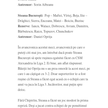
Antrenor:
Sorin Albeanu
Steaua București:
Pop – Maftei, Vîrtej, Beța, Ilie –
Drăghici, Sierra, Enceanu, Matei – Boiciu, Buziuc
Rezerve:
Iancu, Walace, Dobrescu, Avram, Dumitru,
Bărbulescu, Raicu, Topuzov, Chunchukov
Antrenor:
Daniel Oprița
În avancronica acestui meci, avancronică pe care o
puteți citi mai jos, am întrebat dacă poate Steaua
București să spele rușinea egalului făcut cu CSM
Alexandria în Liga 2. Ei bine, am aflat răspunsul.
Băieții lui Oprița nu s-au prea omorât la acest meci, pe
care l-au câștigat cu 3-2. Doar suporterilor le-a fost
rușine că Steaua a făcut egal acasă cu o echipă care la
anul va juca în Liga 3. Jucătorilor, mai puțin spre
deloc.
Fără Chipirliu, Steaua a făcut un joc modest în prima
repriză. Deși a jucat contra echipei de pe penultimul