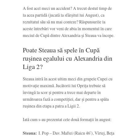
A fost acel meci un accident? A trecut destul timp de
la acea partidă (jucată la sfârșitul lui August), ca
rezultatul său să nu mai conteze? Răspunsurile la
aceste întrebări vor veni de abia în momentul în care
meciul de Cupă dintre Alexandria și Steaua va începe.
Poate Steaua să spele în Cupă
rușinea egalului cu Alexandria din
Liga 2?
Steaua intră în acest ultim meci din grupele Cupei cu
motivație maximă. Jucătorii lui Oprița trebuie să
învingă la scor și pentru a trece mai departe în
următoarea fază a competiției, dar și pentru a spăla
rușinea din etapa a patra a Ligii 2.
Iată cum s-au prezentat cele două formații în august:
Steaua:
I. Pop – Dav. Maftei (Raicu 46′), Vîrtej, Beța