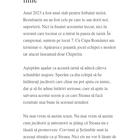
Anul 2023 a fost unul slab pentru fotbalul stelist.
Rezultatele nu au fost cele pe care le-am dorit noi,
suporterii. Nici la finalul sezonului trecut, nici în
sezonul care tocmai ce a intrat în pauza de iarnă. În
campionat, suntem pe locul 7. Cu Cupa României am
terminat-o. Apărarea e jenantă, jocul echipei e modest
iar atacul înseamnă doar Chipirliu.
Așteptăm așadar ca această iarnă să aducă câteva
schimbări majore. Sperăm ca din echipă să fie
înlăturați jucătorii care chiar nu pot ajuta cu nimic,
dar și să fie aduse întăriri serioase, care să ajute la
salvarea acestui sezon și cu care Steaua să facă
rezultate mai bune în sezonul următor.
Nu mai vrem să auzim scuze. Nu mai vrem să auzim
cum jucătorii și antrenorii se plâng că Steaua nu e
lăsată să promoveze. Corvinul și Șelimbăr sunt în
aceeași situație ca și Steaua. Nici ele nu vor fi lăsate de