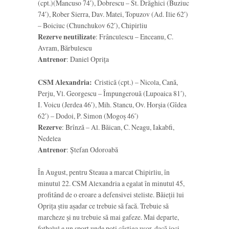
(cpt.)(Mancuso 74′), Dobrescu – St. Drăghici (Buziuc
74′), Rober Sierra, Dav. Matei, Topuzov (Ad. Ilie 62′)
– Boiciuc (Chunchukov 62′), Chipirliu
Rezerve neutilizate
: Frânculescu – Enceanu, C.
Avram, Bărbulescu
Antrenor
: Daniel Oprița
CSM Alexandria:
Cristică (cpt.) – Nicola, Cană,
Perju, Vl. Georgescu – Împungerouă (Lupoaica 81′),
I. Voicu (Jerdea 46′), Mih. Stancu, Ov. Horșia (Gîdea
62′) – Dodoi, P. Simon (Mogoș 46′)
Rezerve
: Brînză – Al. Băican, C. Neagu, Iakabfi,
Nedelea
Antrenor
: Ștefan Odoroabă
În August, pentru Steaua a marcat Chipirliu, în
minutul 22. CSM Alexandria a egalat în minutul 45,
profitând de o eroare a defensivei steliste. Băieții lui
Oprița știu așadar ce trebuie să facă. Trebuie să
marcheze și nu trebuie să mai gafeze. Mai departe,
fotbalul e un sport unde poți câștiga ușor, dacă joci