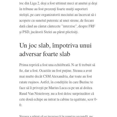
loc din Liga 2, deși a fost ultimul meci al anului și deși
în tribune au fost prezenți foarte mulți suporteri
steliști, pe care organizatorii meciului au încercat să-i
acopere cu sunetul puternic al unei sirene, de fiecare
dată când au cântat cântecele ”interzise”, despre FRF
și PSD, jucătorii Stelei au părut plictisiți.
Un joc slab, împotriva unui
adversar foarte slab
Prima repriză a fost una echilibrată. N-ar fi trebuit să
fie, dar a fost. Ocaziile au fost puține. Steaua a avut
mai multe decât CSM Alexandria, dar toate au fost
ratate rușinos. Astfel, în condițiile în care Buziuc te
face să îl privești pe Marius Luca ca pe un al doilea
Ruud Van Nistelrooy, nu a fost deloc surprinzător că
cele două echipe au intrat la cabine la egalitate, scor 0-
0.
Steaua a părut să se trezească în repriza secundă, pe