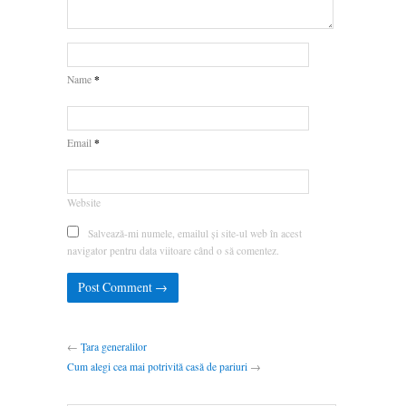
*
Name
*
Email
Website
Salvează-mi numele, emailul și site-ul web în acest
navigator pentru data viitoare când o să comentez.
←
Țara generalilor
Cum alegi cea mai potrivită casă de pariuri
→