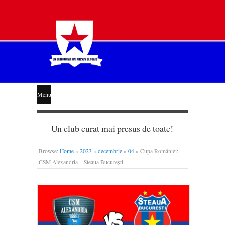
STEAUA
Menu
LIBERĂ
Un club curat mai presus de toate!
Browse:
Home
»
2023
»
decembrie
»
04
»
Cupa României:
CSM Alexandria – Steaua București