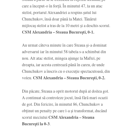
care a început-o în forță. În minutul 47, la un atac
stelist, portarul Alexandriei a respins șutul lui
Chunchukov, însă doar până la Matei. Tânărul
mijlocaș stelist a tras de la 10 metri și a deschis scorul.
CSM Alexandria – Steaua București, 0-1.
Au urmat câteva minute în care Steaua și-a dominat
adversarul iar în minutul 58 tabela s-a schimbat din
nou. Alt atac stelist, mingea ajunge la Maftei, pe
dreapta, iar acesta centrează până în careu, de unde
Chunchukov a înscris cu o execuție spectaculoasă, din
voleu.
CSM Alexandria – Steaua București, 0-2.
Din păcate, Steaua a oprit motorul după al doilea gol.
A continuat să controleze jocul, însă fără mari ocazii
de gol. Din fericire, în minutul 86, Chunchukov a
obținut un penalty pe care l-a și transformat, ducând
scorul meciului
CSM Alexandria – Steaua
București la 0-3
.