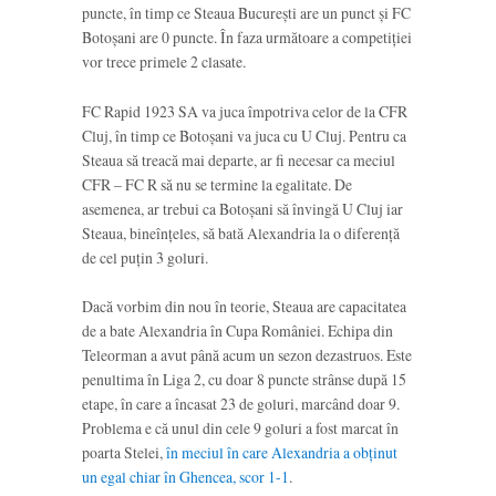
puncte, în timp ce Steaua București are un punct și FC
Botoșani are 0 puncte. În faza următoare a competiției
vor trece primele 2 clasate.
FC Rapid 1923 SA va juca împotriva celor de la CFR
Cluj, în timp ce Botoșani va juca cu U Cluj. Pentru ca
Steaua să treacă mai departe, ar fi necesar ca meciul
CFR – FC R să nu se termine la egalitate. De
asemenea, ar trebui ca Botoșani să învingă U Cluj iar
Steaua, bineînțeles, să bată Alexandria la o diferență
de cel puțin 3 goluri.
Dacă vorbim din nou în teorie, Steaua are capacitatea
de a bate Alexandria în Cupa României. Echipa din
Teleorman a avut până acum un sezon dezastruos. Este
penultima în Liga 2, cu doar 8 puncte strânse după 15
etape, în care a încasat 23 de goluri, marcând doar 9.
Problema e că unul din cele 9 goluri a fost marcat în
poarta Stelei,
în meciul în care Alexandria a obținut
un egal chiar în Ghencea, scor 1-1
.