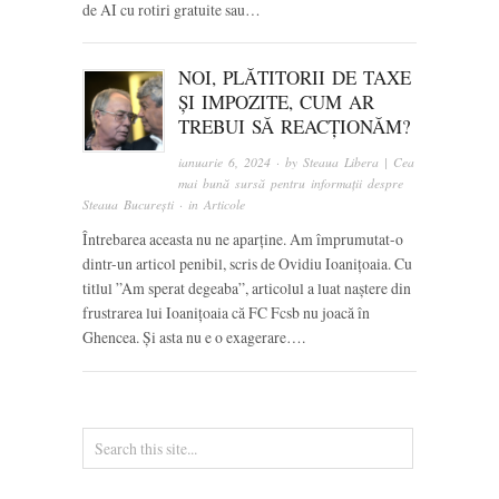
de AI cu rotiri gratuite sau…
NOI, PLĂTITORII DE TAXE
ȘI IMPOZITE, CUM AR
TREBUI SĂ REACȚIONĂM?
ianuarie 6, 2024
· by
Steaua Libera | Cea
mai bună sursă pentru informații despre
Steaua București
· in
Articole
Întrebarea aceasta nu ne aparține. Am împrumutat-o
dintr-un articol penibil, scris de Ovidiu Ioanițoaia. Cu
titlul ”Am sperat degeaba”, articolul a luat naștere din
frustrarea lui Ioanițoaia că FC Fcsb nu joacă în
Ghencea. Și asta nu e o exagerare….