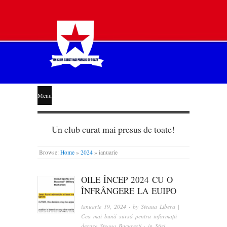
STEAUA
Menu
LIBERĂ
Un club curat mai presus de toate!
Browse:
Home
»
2024
»
ianuarie
OILE ÎNCEP 2024 CU O
ÎNFRÂNGERE LA EUIPO
ianuarie 19, 2024
· by
Steaua Libera |
Cea mai bună sursă pentru informații
despre Steaua București
· in
Știri