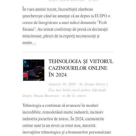
În vara anului trecut, fecesebiștii zâmbeau
șmecherește când au anunțat că au depus la EUIPO o
cerere de înregistrare a unei mărci denumite ”Fcsb
Steaua”. Au urmat conferințe de presă cu declarații
mincinoase, păreri de la experți necunoscuți și
multe…
TEHNOLOGIA ȘI VIITORUL
CAZINOURILOR ONLINE
ÎN 2024
ianuarie 10, 2024
· by
Steaua Libera |
Cea mai bună sursă pentru informații
despre Steaua București
· in
De la cititori
Tehnologia a continuat să avanseze în moduri
incredibile, remodelând multe industrii, inclusiv
industria jocurilor de noroc. În 2024, cazinourile
online sunt la un nivel cu totul nou, datorită
inovațiilor tehnologice și a bonusurilor personalizate