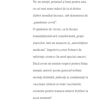
Ne-au mințit, primind și bani pentru asta,
cu cel mai mare măcel de la al doilea
război mondial încoace, sub denumirea de
„pandemie covid”.
O epidemie de viroze, ca în fiecare
toamnă/primăvară, transformată, grație
ziaricilor, într-un masacru al „autorităților
medicale” împotriva celor bolnavi de
suferințe cronice (în mod special cancer).
Dacă avem un minim respect pentru ființa
umană, autorii acestu genocid trebuie
arestați deîndată, judecați și condamnați la
vaccinare zilnică cu toate vaccinurile
existente pentru tratarea tuturor bolillor la
acest moment!