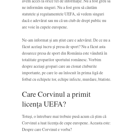
avem acces la orice fel de informație. Nu a fost greu să
ne informăm singuri. Nu a fost greu să căutăm
statutele și regulamentele UEFA, să vedem singuri
dacă e adevărat sau nu că un club de drept public nu
are voie în cupele europene.
Ne-am informat și am știut care e adevărul. De ce nu a
făcut același lucru și presa de sport? Nu a făcut asta
deoarece presa de sport din România este vândută în
totalitate groparilor sportului românesc. Vorbim
despre aceiași gropari care au clonat cluburile
importante, pe care le-au înlocuit în prima ligă de
fotbal cu echipele lor, echipe infecte, murdare, blatiste.
Care Corvinul a primit
licența UEFA?
Totuși, o întrebare mai trebuie pusă acum că știm că
Corvinul a luat licența de cupe europene. Aceasta este:
Despre care Corvinul e vorba?