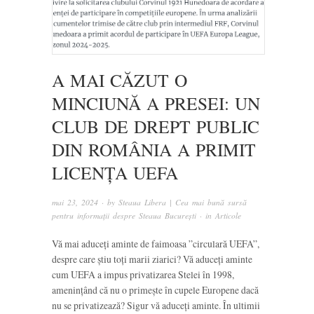
A MAI CĂZUT O
MINCIUNĂ A PRESEI: UN
CLUB DE DREPT PUBLIC
DIN ROMÂNIA A PRIMIT
LICENȚA UEFA
mai 23, 2024
· by
Steaua Libera | Cea mai bună sursă
pentru informații despre Steaua București
· in
Articole
Vă mai aduceți aminte de faimoasa ”circulară UEFA”,
despre care știu toți marii ziarici? Vă aduceți aminte
cum UEFA a impus privatizarea Stelei în 1998,
amenințând că nu o primește în cupele Europene dacă
nu se privatizează? Sigur vă aduceți aminte. În ultimii