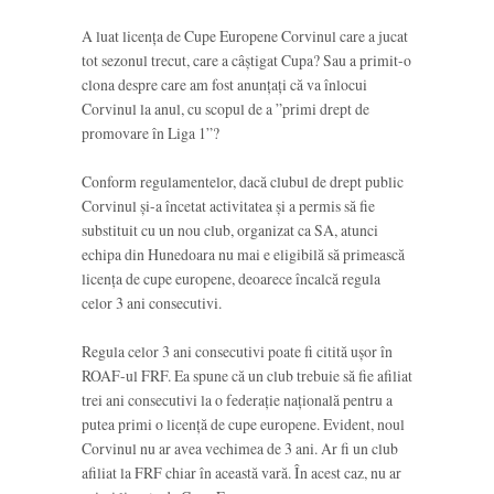
A luat licența de Cupe Europene Corvinul care a jucat
tot sezonul trecut, care a câștigat Cupa? Sau a primit-o
clona despre care am fost anunțați că va înlocui
Corvinul la anul, cu scopul de a ”primi drept de
promovare în Liga 1”?
Conform regulamentelor, dacă clubul de drept public
Corvinul și-a încetat activitatea și a permis să fie
substituit cu un nou club, organizat ca SA, atunci
echipa din Hunedoara nu mai e eligibilă să primească
licența de cupe europene, deoarece încalcă regula
celor 3 ani consecutivi.
Regula celor 3 ani consecutivi poate fi citită ușor în
ROAF-ul FRF. Ea spune că un club trebuie să fie afiliat
trei ani consecutivi la o federație națională pentru a
putea primi o licență de cupe europene. Evident, noul
Corvinul nu ar avea vechimea de 3 ani. Ar fi un club
afiliat la FRF chiar în această vară. În acest caz, nu ar