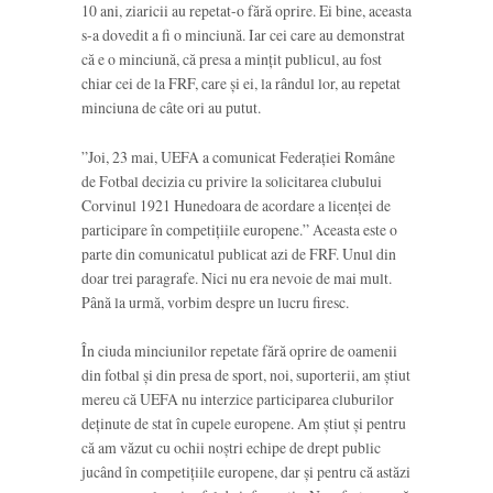
10 ani, ziaricii au repetat-o fără oprire. Ei bine, aceasta
s-a dovedit a fi o minciună. Iar cei care au demonstrat
că e o minciună, că presa a mințit publicul, au fost
chiar cei de la FRF, care și ei, la rândul lor, au repetat
minciuna de câte ori au putut.
”Joi, 23 mai, UEFA a comunicat Federației Române
de Fotbal decizia cu privire la solicitarea clubului
Corvinul 1921 Hunedoara de acordare a licenței de
participare în competițiile europene.” Aceasta este o
parte din comunicatul publicat azi de FRF. Unul din
doar trei paragrafe. Nici nu era nevoie de mai mult.
Până la urmă, vorbim despre un lucru firesc.
În ciuda minciunilor repetate fără oprire de oamenii
din fotbal și din presa de sport, noi, suporterii, am știut
mereu că UEFA nu interzice participarea cluburilor
deținute de stat în cupele europene. Am știut și pentru
că am văzut cu ochii noștri echipe de drept public
jucând în competițiile europene, dar și pentru că astăzi