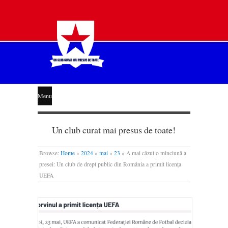
STEAUA
Menu
LIBERĂ
Un club curat mai presus de toate!
Browse:
Home
»
2024
»
mai
»
23
»
A mai căzut o minciună a
presei: Un club de drept public din România a primit licența
UEFA