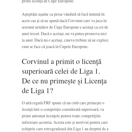
primi licența de Cupe Europene.
Așteptăm așadar ca presa vândută să facă lumină în
acest caz și să ne spună dacă Corvinul care va juca în
sezonul următor de Cupe Europene e același ca cel de
anul trecut. Dacă e același, nu va putea promova nici
la anul. Dacă nu e același, cineva trebuie să ne explice
cum se face că joacă în Cupele Europene.
Corvinul a primit o licență
superioară celei de Liga 1.
De ce nu primește și Licența
de Liga 1?
O altă regulă FRF spune că un club care primește o
licență într-o competiție considerată superioară, va
primi automat licențele pentru toate competițiile
inferioare acesteia. Acesta este și motivul pentru care
echipele care retrogradează din Liga 1 au dreptul de a