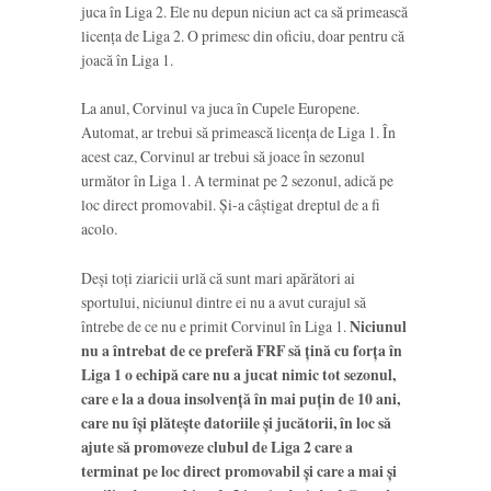
juca în Liga 2. Ele nu depun niciun act ca să primească
licența de Liga 2. O primesc din oficiu, doar pentru că
joacă în Liga 1.
La anul, Corvinul va juca în Cupele Europene.
Automat, ar trebui să primească licența de Liga 1. În
acest caz, Corvinul ar trebui să joace în sezonul
următor în Liga 1. A terminat pe 2 sezonul, adică pe
loc direct promovabil. Și-a câștigat dreptul de a fi
acolo.
Deși toți ziaricii urlă că sunt mari apărători ai
sportului, niciunul dintre ei nu a avut curajul să
întrebe de ce nu e primit Corvinul în Liga 1.
Niciunul
nu a întrebat de ce preferă FRF să țină cu forța în
Liga 1 o echipă care nu a jucat nimic tot sezonul,
care e la a doua insolvență în mai puțin de 10 ani,
care nu își plătește datoriile și jucătorii, în loc să
ajute să promoveze clubul de Liga 2 care a
terminat pe loc direct promovabil și care a mai și