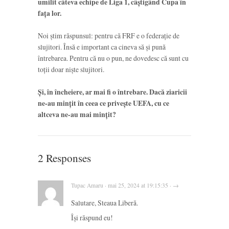
umilit câteva echipe de Liga 1, câștigând Cupa în
fața lor.
Noi știm răspunsul: pentru că FRF e o federație de
slujitori. Însă e important ca cineva să și pună
întrebarea. Pentru că nu o pun, ne dovedesc că sunt cu
toții doar niște slujitori.
Și, în încheiere, ar mai fi o întrebare. Dacă ziaricii
ne-au mințit în ceea ce privește UEFA, cu ce
altceva ne-au mai mințit?
2 Responses
Tupac Amaru · mai 25, 2024 at 19:15:35 · →
Salutare, Steaua Liberă.
Își răspund eu!