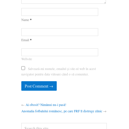
*
Name
*
Email
Website
Salvează-mi numele, emailul și site-ul web în acest
navigator pentru data viitoare când o să comentez.
←
Ai obosit? Nimănui nu-i pasă!
Anomalia fotbalului românesc, pe care FRF îl distruge zilnic
→