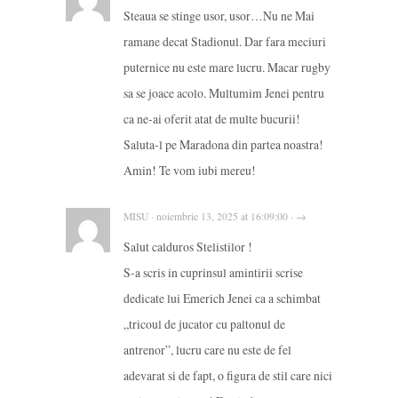
Steaua se stinge usor, usor…Nu ne Mai
ramane decat Stadionul. Dar fara meciuri
puternice nu este mare lucru. Macar rugby
sa se joace acolo. Multumim Jenei pentru
ca ne-ai oferit atat de multe bucurii!
Saluta-l pe Maradona din partea noastra!
Amin! Te vom iubi mereu!
MISU · noiembrie 13, 2025 at 16:09:00 · →
Salut calduros Stelistilor !
S-a scris in cuprinsul amintirii scrise
dedicate lui Emerich Jenei ca a schimbat
„tricoul de jucator cu paltonul de
antrenor”, lucru care nu este de fel
adevarat si de fapt, o figura de stil care nici