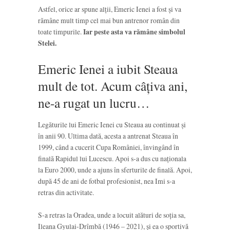
Astfel, orice ar spune alții, Emeric Ienei a fost și va
rămâne mult timp cel mai bun antrenor român din
toate timpurile.
Iar peste asta va rămâne simbolul
Stelei.
Emeric Ienei a iubit Steaua
mult de tot. Acum câțiva ani,
ne-a rugat un lucru…
Legăturile lui Emeric Ienei cu Steaua au continuat și
în anii 90. Ultima dată, acesta a antrenat Steaua în
1999, când a cucerit Cupa României, învingând în
finală Rapidul lui Lucescu. Apoi s-a dus cu naționala
la Euro 2000, unde a ajuns în sferturile de finală. Apoi,
după 45 de ani de fotbal profesionist, nea Imi s-a
retras din activitate.
S-a retras la Oradea, unde a locuit alături de soția sa,
Ileana Gyulai-Drîmbă (1946 – 2021), și ea o sportivă