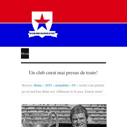
STEAUA
Menu
LIBERĂ
Un club curat mai presus de toate!
Browse:
Home
»
2025
»
noiembrie
»
05
»
Astăzi l-am pierdut
pe cel mai bun dintre noi. Odihnește-te în pace, Emeric Ienei!