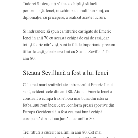
Tudorel Stoica, etc) să fie o echipă și să facă
performanță. Ienei, în schimb, cu mult bun simț, cu
diplomație, cu pricepere, a realizat aceste lucruri.
Și îndrăznesc să spun că titlurile câștigate de Emeric
Ienei în anii 70 cu această echipă de cai de rasă, dar
totuși foarte nărăvași, sunt la fel de importante precum
titlurile câștigate de nea Imi cu Steaua Sevillană, în
anii 80.
Steaua Sevillană a fost a lui Ienei
Cele mai mari realizări ale antrenorului Emeric Ienei
sunt, evident, cele din anii 80. Atunci, Emeric Ienei a
construit o echipă trăznet, cea mai bună din istoria
fotbalului românesc, care, conform presei sportive din
Europa Occidentală, a fost cea mai bună echipă
europeană din a doua jumătate a anilor 80.
Trei titluri a cucerit nea Imi în anii 80. Cel mai