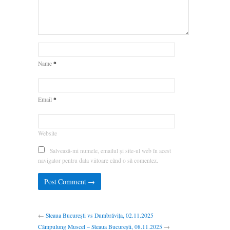
*
Name
*
Email
Website
Salvează-mi numele, emailul și site-ul web în acest
navigator pentru data viitoare când o să comentez.
←
Steaua București vs Dumbrăvița, 02.11.2025
Câmpulung Muscel – Steaua București, 08.11.2025
→