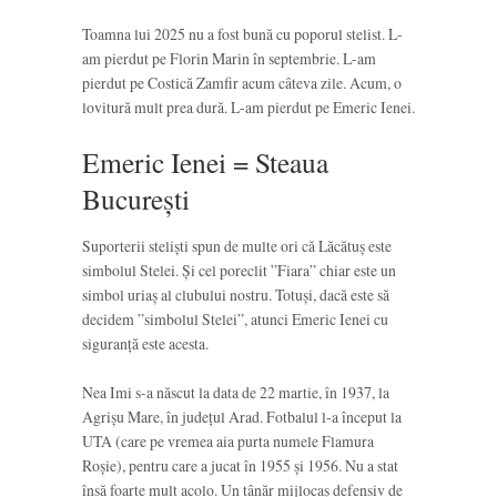
Toamna lui 2025 nu a fost bună cu poporul stelist. L-
am pierdut pe Florin Marin în septembrie. L-am
pierdut pe Costică Zamfir acum câteva zile. Acum, o
lovitură mult prea dură. L-am pierdut pe Emeric Ienei.
Emeric Ienei = Steaua
București
Suporterii steliști spun de multe ori că Lăcătuș este
simbolul Stelei. Și cel poreclit ”Fiara” chiar este un
simbol uriaș al clubului nostru. Totuși, dacă este să
decidem ”simbolul Stelei”, atunci Emeric Ienei cu
siguranță este acesta.
Nea Imi s-a născut la data de 22 martie, în 1937, la
Agrișu Mare, în județul Arad. Fotbalul l-a început la
UTA (care pe vremea aia purta numele Flamura
Roșie), pentru care a jucat în 1955 și 1956. Nu a stat
însă foarte mult acolo. Un tânăr mijlocaș defensiv de