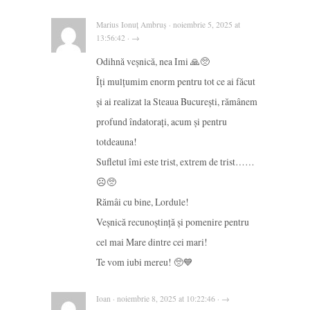
Marius Ionuț Ambruș · noiembrie 5, 2025 at
13:56:42 · →
Odihnă veșnică, nea Imi 🙏🥺
Îți mulțumim enorm pentru tot ce ai făcut
și ai realizat la Steaua București, rămânem
profund îndatorați, acum și pentru
totdeauna!
Sufletul îmi este trist, extrem de trist……
☹🥺
Rămâi cu bine, Lordule!
Veșnică recunoștință și pomenire pentru
cel mai Mare dintre cei mari!
Te vom iubi mereu! 🥺💙
Ioan · noiembrie 8, 2025 at 10:22:46 · →