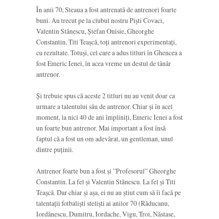
În anii 70, Steaua a fost antrenată de antrenori foarte
buni. Au trecut pe la clubul nostru Piști Covaci,
Valentin Stănescu, Ștefan Onisie, Gheorghe
Constantin, Titi Teașcă, toți antrenori experimentați,
cu rezultate. Totuși, cel care a adus titluri în Ghencea a
fost Emeric Ienei, în acea vreme un destul de tânăr
antrenor.
Și trebuie spus că aceste 2 titluri nu au venit doar ca
urmare a talentului său de antrenor. Chiar și în acel
moment, la nici 40 de ani împliniți, Emeric Ienei a fost
un foarte bun antrenor. Mai important a fost însă
faptul că a fost un om adevărat, un gentleman, unul
dintre puținii.
Antrenor foarte bun a fost și ”Profesorul” Gheorghe
Constantin. La fel și Valentin Stănescu. La fel și Titi
Teașcă. Dar chiar și așa, ei nu au știut cum să îi facă pe
talentații fotbaliști steliști ai anilor 70 (Răducanu,
Iordănescu, Dumitru, Iordache, Vigu, Troi, Năstase,