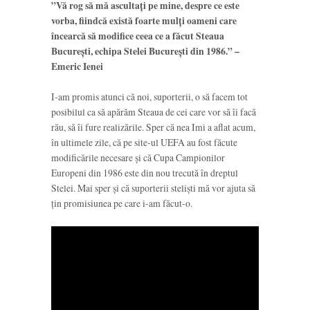
”Vă rog să mă ascultați pe mine, despre ce este
vorba, fiindcă există foarte mulți oameni care
încearcă să modifice ceea ce a făcut Steaua
București, echipa Stelei București din 1986.” –
Emeric Ienei
I-am promis atunci că noi, suporterii, o să facem tot
posibilul ca să apărăm Steaua de cei care vor să îi facă
rău, să îi fure realizările. Sper că nea Imi a aflat acum,
în ultimele zile, că pe site-ul UEFA au fost făcute
modificările necesare și că Cupa Campionilor
Europeni din 1986 este din nou trecută în dreptul
Stelei. Mai sper și că suporterii steliști mă vor ajuta să
țin promisiunea pe care i-am făcut-o.