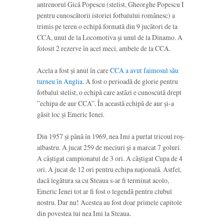
antrenorul Gică Popescu (stelist, Gheorghe Popescu I
pentru cunoscătorii istoriei fotbalului românesc) a
trimis pe teren o echipă formată din 9 jucători de la
CCA, unul de la Locomotiva și unul de la Dinamo. A
folosit 2 rezerve în acel meci, ambele de la CCA.
Acela a fost și anul în care
CCA a avut faimosul său
turneu în Anglia
. A fost o perioadă de glorie pentru
fotbalul stelist, o echipă care astăzi e cunoscută drept
”echipa de aur CCA”. În această echipă de aur și-a
găsit loc și Emeric Ienei.
Din 1957 și până în 1969, nea Imi a purtat tricoul roș-
albastru. A jucat 259 de meciuri și a marcat 7 goluri.
A câștigat campionatul de 3 ori. A câștigat Cupa de 4
ori. A jucat de 12 ori pentru echipa națională. Astfel,
dacă legătura sa cu Steaua s-ar fi terminat acolo,
Emeric Ienei tot ar fi fost o legendă pentru clubul
nostru. Dar nu! Acestea au fost doar primele capitole
din povestea lui nea Imi la Steaua.