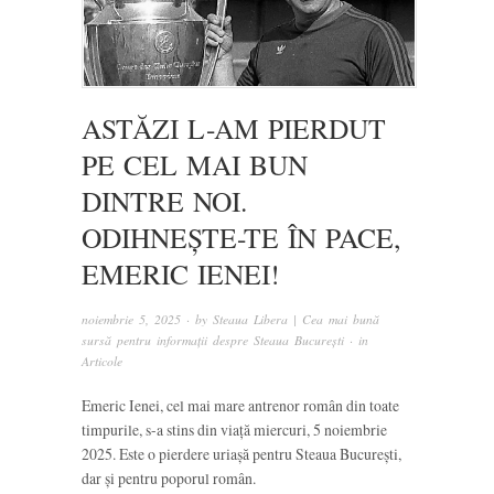
ASTĂZI L-AM PIERDUT
PE CEL MAI BUN
DINTRE NOI.
ODIHNEȘTE-TE ÎN PACE,
EMERIC IENEI!
noiembrie 5, 2025
· by
Steaua Libera | Cea mai bună
sursă pentru informații despre Steaua București
· in
Articole
Emeric Ienei, cel mai mare antrenor român din toate
timpurile, s-a stins din viață miercuri, 5 noiembrie
2025. Este o pierdere uriașă pentru Steaua București,
dar și pentru poporul român.