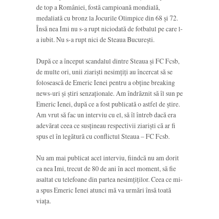
de top a României, fostă campioană mondială,
medaliată cu bronz la Jocurile Olimpice din 68 și 72.
Însă nea Imi nu s-a rupt niciodată de fotbalul pe care l-
a iubit. Nu s-a rupt nici de Steaua București.
După ce a început scandalul dintre Steaua și FC Fcsb,
de multe ori, unii ziariști nesimțiți au încercat să se
folosească de Emeric Ienei pentru a obține breaking
news-uri și știri senzaționale. Am îndrăznit să îl sun pe
Emeric Ienei, după ce a fost publicată o astfel de știre.
Am vrut să fac un interviu cu el, să îl întreb dacă era
adevărat ceea ce susțineau respectivii ziariști că ar fi
spus el în legătură cu conflictul Steaua – FC Fcsb.
Nu am mai publicat acel interviu, fiindcă nu am dorit
ca nea Imi, trecut de 80 de ani în acel moment, să fie
asaltat cu telefoane din partea nesimțiților. Ceea ce mi-
a spus Emeric Ienei atunci mă va urmări însă toată
viața.