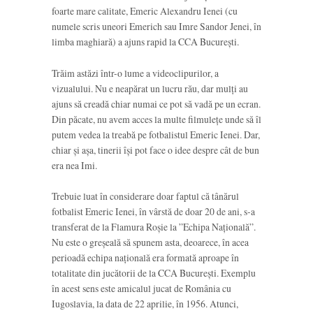
foarte mare calitate, Emeric Alexandru Ienei (cu
numele scris uneori Emerich sau Imre Sandor Jenei, în
limba maghiară) a ajuns rapid la CCA București.
Trăim astăzi într-o lume a videoclipurilor, a
vizualului. Nu e neapărat un lucru rău, dar mulți au
ajuns să creadă chiar numai ce pot să vadă pe un ecran.
Din păcate, nu avem acces la multe filmulețe unde să îl
putem vedea la treabă pe fotbalistul Emeric Ienei. Dar,
chiar și așa, tinerii își pot face o idee despre cât de bun
era nea Imi.
Trebuie luat în considerare doar faptul că tânărul
fotbalist Emeric Ienei, în vârstă de doar 20 de ani, s-a
transferat de la Flamura Roșie la ”Echipa Națională”.
Nu este o greșeală să spunem asta, deoarece, în acea
perioadă echipa națională era formată aproape în
totalitate din jucătorii de la CCA București. Exemplu
în acest sens este amicalul jucat de România cu
Iugoslavia, la data de 22 aprilie, în 1956. Atunci,