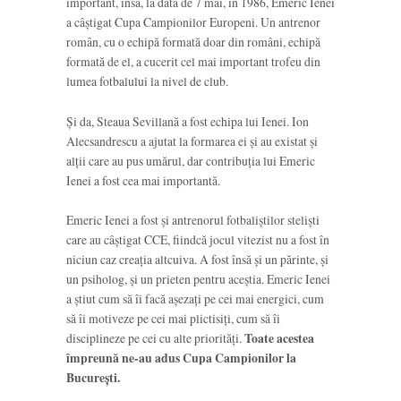
important, însă, la data de 7 mai, în 1986, Emeric Ienei
a câștigat Cupa Campionilor Europeni. Un antrenor
român, cu o echipă formată doar din români, echipă
formată de el, a cucerit cel mai important trofeu din
lumea fotbalului la nivel de club.
Și da, Steaua Sevillană a fost echipa lui Ienei. Ion
Alecsandrescu a ajutat la formarea ei și au existat și
alții care au pus umărul, dar contribuția lui Emeric
Ienei a fost cea mai importantă.
Emeric Ienei a fost și antrenorul fotbaliștilor steliști
care au câștigat CCE, fiindcă jocul vitezist nu a fost în
niciun caz creația altcuiva. A fost însă și un părinte, și
un psiholog, și un prieten pentru aceștia. Emeric Ienei
a știut cum să îi facă așezați pe cei mai energici, cum
să îi motiveze pe cei mai plictisiți, cum să îi
disciplineze pe cei cu alte priorități.
Toate acestea
împreună ne-au adus Cupa Campionilor la
București.